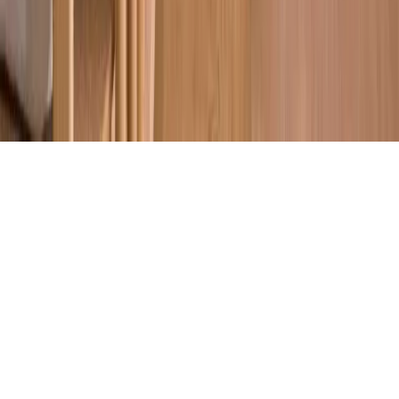
Etiketler
Yazarlar
Genel sayfalar
Hakkımızda
Kullanım Şartları
Gizlilik Politikası