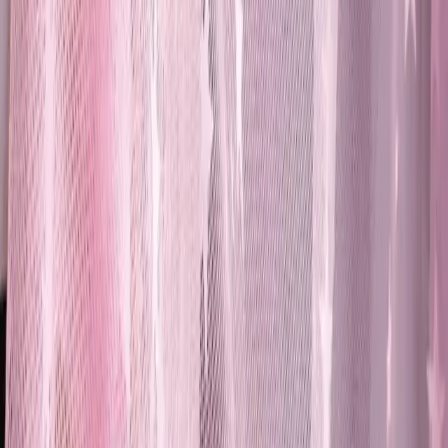
sterilizatör özellikleriyle, kullanışlı ve dayanıklı tasarımıyla günlük
diş bakımını kolaylaştıran ürün hakkında detaylar.
Daha fazla bilgi edinin
Blog
LALEZEN HOME 3'lü Amber Cam Şişe Seti ile
Modern ve Şık Banyo Dekorasyonu