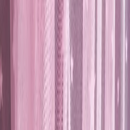
çocuk ve bebek odalarına uygun, dayanıklı ve şık bir
perde seçeneği sunar.
Trendler, ipuçları, rehberler ve yeni fikirlerle dolu
içerikler burada sizi bekliyor.
Karesi Pembe Yılzlı Pilesiz Ekstraforlu Düz Dikim Tül Perde:
Şıklığın ve Fonksiyonelliğin Buluşması
## Modern Tasarım ve Estetik
Karesi'nin bu pembe yılzlı tül perde modeli, odalarınıza neşe ve
canlılık katacak özgün bir tasarıma sahiptir. Soyut desenleri ve canlı
pembe rengiyle, çocuk ve bebek odalarında sıcak bir atmosfer
yaratır. Bu perde, modern dekorasyonun vazgeçilmez unsuru olarak
öne çıkar.
## Kullanım Kolaylığı ve Montaj
Tasarımdaki pratiklik, kuronişe kolayca takılabilen yapısıyla dikkat
çeker. Ürün tek parça halinde teslim edilir, bu sayede montaj süreci
zahmetsiz ve hızlıdır. Ayrıca, dayanıklı polyester materyali sayesinde
uzun ömürlü kullanım sunar. Yukarı dokusu ve hafif yapısıyla,
kullanıcılar tarafından rahatlıkla temizlenebilir ve hijyen sağlar.
## Işık Kontrolü ve Mahremiyet