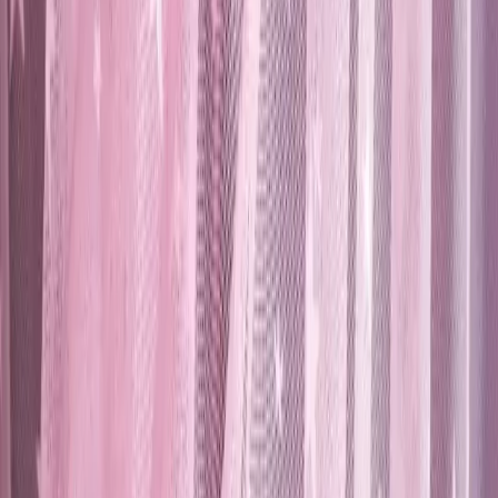
484.00
TL
Min İndirim
0.0
%
Max İndirim
0.0
%
Product ID:
karesi-pembe-yilzli-pilesiz-ekstraforlu-modern-tul-
perde-ozellikleri-ve-kullanim-avantajlari
Tarih:
2026-08-10
Paylaş:
f
𝕏
Yorumlar: