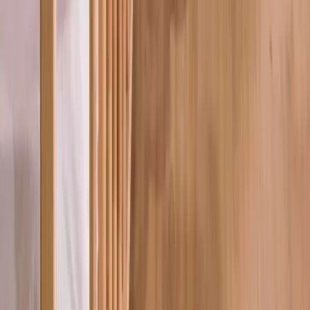
Blog
İmker Home Dekoratif Ahşap Stand Sunum Tahtası
Mutfak Düzeni ve Estetik İçin Şık Bir Seçenek
İmker Home’un renkli ve doğal ahşap standı, mutfak düzeninizi
estetik ve işlevsel hale getirir. Uzun ömürlü, kolay temizlenebilir ve
şık tasarımıyla mutfak dekorasyonunuza sıcaklık katın.
Daha fazla bilgi edinin