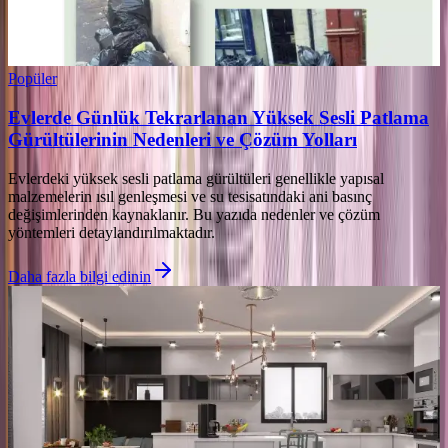
Popüler
Evlerde Günlük Tekrarlanan Yüksek Sesli Patlama
Gürültülerinin Nedenleri ve Çözüm Yolları
Evlerdeki yüksek sesli patlama gürültüleri genellikle yapısal
malzemelerin ısıl genleşmesi ve su tesisatındaki ani basınç
değişimlerinden kaynaklanır. Bu yazıda nedenler ve çözüm
yöntemleri detaylandırılmaktadır.
Daha fazla bilgi edinin