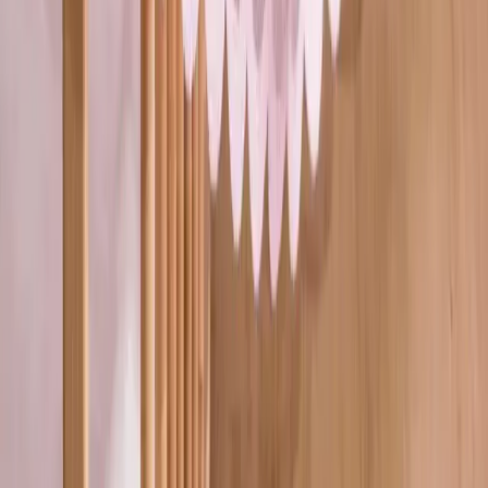
Blog
Kaktüs AVM 4'lü Teddy Mutfak Sandalyesi ve
Masa Seti: Modern Tasarım ve Dayanıklılık
Kaktüs AVM'nin 4'lü Teddy mutfak sandalyesi ve masa seti, modern
tasarımı ve kaliteli malzemeleriyle küçük mutfaklara şıklık katıyor,
kolay kurulum ve dayanıklılık sunuyor.
Daha fazla bilgi edinin