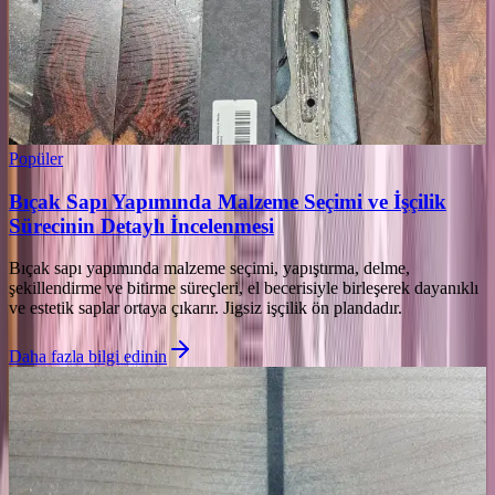
Popüler
Bıçak Sapı Yapımında Malzeme Seçimi ve İşçilik
Sürecinin Detaylı İncelenmesi
Bıçak sapı yapımında malzeme seçimi, yapıştırma, delme,
şekillendirme ve bitirme süreçleri, el becerisiyle birleşerek dayanıklı
ve estetik saplar ortaya çıkarır. Jigsiz işçilik ön plandadır.
Daha fazla bilgi edinin