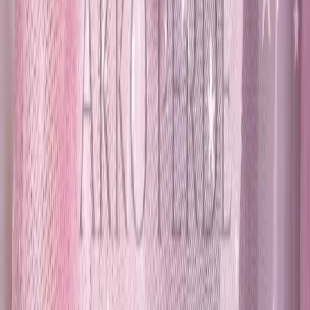
Daha fazla bilgi edinin
Karşılaştırma
Bofigo 60x80 Katlanır Masa ve KS KampSeti 2
Adet Katlanır Kamp Sandalye ve Masa Seti
Karşılaştırması
İki farklı kamp setini karşılaştırıyoruz: dayanıklılık, taşınabilirlik ve
kullanıcı yorumlarıyla hangi ürün sizin için daha uygun olduğunu