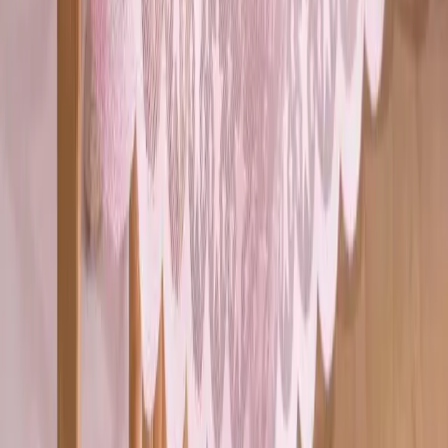
Blog
Bahat Banyo Duş Perde Halkası Kancası: Dayanıklı
ve Estetik Banyo Aksesuarı
Bahat Banyo Duş Perde Halkası Kancası, dayanıklı malzemeleri ve
şık tasarımıyla banyonuzda estetik ve fonksiyonellik sağlar. Kolay
montajı ve farklı renk seçenekleriyle ideal çözüm sunar.
Daha fazla bilgi edinin