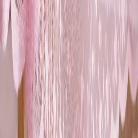
Livonelli Siyah 12 Kancalı Kapı Arkası Askı ile
Fonksiyonellik ve Estetiği Bir Arada Sunar
Livonelli'nin siyah kapı arkası askısı, dayanıklı metal yapısı ve 12
geniş kancasıyla, alan tasarrufu sağlar ve düzeni artırır, klasik
tasarımıyla her mekana uyum sağlar.
Daha fazla bilgi edinin