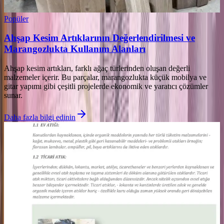
Popüler
Ahşap Kesim Artıklarının Değerlendirilmesi ve
Marangozlukta Kullanım Alanları
Ahşap kesim artıkları, farklı ağaç türlerinden oluşan değerli
malzemeler içerir. Bu parçalar, marangozlukta küçük mobilya ve
gitar yapımı gibi çeşitli projelerde ekonomik ve yaratıcı çözümler
sunar.
Daha fazla bilgi edinin