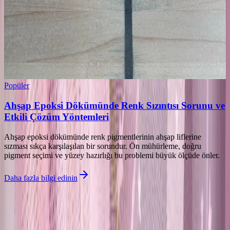
Popüler
Ahşap Epoksi Dökümünde Renk Sızıntısı Sorunu ve
Etkili Çözüm Yöntemleri
Ahşap epoksi dökümünde renk pigmentlerinin ahşap liflerine
sızması sıkça karşılaşılan bir sorundur. Ön mühürleme, doğru
pigment seçimi ve yüzey hazırlığı bu problemi büyük ölçüde önler.
Daha fazla bilgi edinin
İlgili makaleler