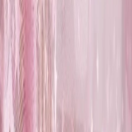
Bofigo 3 Raflı Metal Banyo Düzenleyici: Dayanıklı
ve Şık Çözüm
Bofigo 3 raflı metal banyo düzenleyici, dayanıklı yapısı ve şık
tasarımıyla banyoda düzen sağlar, kolay montajıyla zaman
kazandırır.
Daha fazla bilgi edinin
Blog