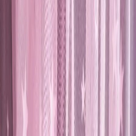
Bu perde, oda karanlığı sağlayan yüksek ışık geçirgenliği
özelliğiyle, doğal ışığın içeriye kontrollü bir şekilde girmesine imkan
tanır. Bu sayede, çocukların uykusu rahatsız edilmeden, ortamda
yeterli ayarlık sağlanır. Aynı zamanda mahremiyeti koruyan
yapısıyla, odalarınızda güvenli bir yaşam alanı oluşturur.
## Çocuk Odaları İçin İdeal
Bebek ve çocuk odaları için tasarlanan bu tül perde, renk ve desen
açısından uygunluk gösterir. Miniklerin odalarına renk katarken,
aynı zamanda ortamın havasını yumuşatır. Çocukların güvenliği ve
konforu göz önünde bulundurularak üretilmiştir.
## Ürün Özellikleri ve Çeşitleri
- **Beden ve Boyutlar:** 50 x 110 cm, 200 x 260 cm, 260 x 260
cm, 450 x 250 cm, ve daha birçok farklı ölçü seçeneği mevcuttur.
- **Malzeme:** %100 polyester, dayanıklı ve kolay temizlenebilir.
- **Takma Şekli:** Kornişli, kullanımı pratik ve estetik.
- **Desen:** Soyut, modern ve şık bir görünüm sunar.
- **Renk:** Canlı pembe tonu, alanda enerjik bir atmosfer yaratır.