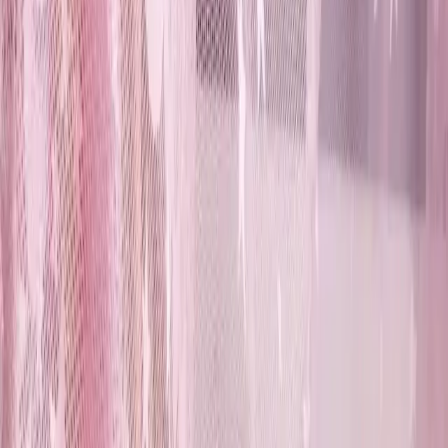
Güçlendirilmiş Çelik Yorgan Hurcu Karşılaştırması
Burak Çelik ve TOKKO ürünleri arasındaki farkları öğrenin,
ihtiyaçlarınıza uygun depolama seçeneğini bulun, modern ve
dayanıklı tasarımlar hakkında bilgi edinin.
Daha fazla bilgi edinin
Blog