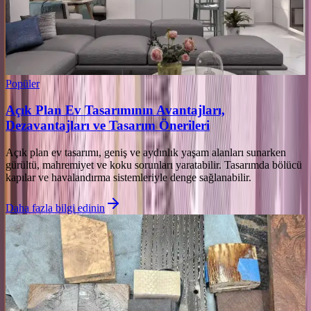
Popüler
Açık Plan Ev Tasarımının Avantajları,
Dezavantajları ve Tasarım Önerileri
Açık plan ev tasarımı, geniş ve aydınlık yaşam alanları sunarken
gürültü, mahremiyet ve koku sorunları yaratabilir. Tasarımda bölücü
kapılar ve havalandırma sistemleriyle denge sağlanabilir.
Daha fazla bilgi edinin