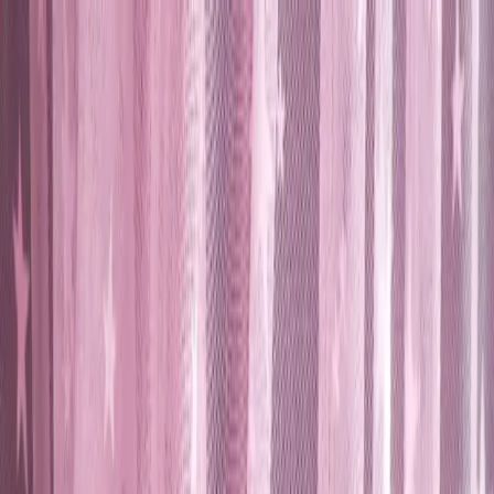
Makaleler
Kategoriler
Hakkımızda
Yazarlar
Ara...
⌘
K
Toggle theme
Ana Sayfa
İlham Veren Yazılar
Karesi Pembe Yılzlı Pilesiz Ekstraforlu Modern Tül Perde
Özellikleri ve Kullanım Avantajları
Karesi Pembe Yılzlı Pilesiz Ekstraforlu