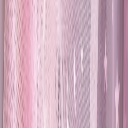
keşfedin.
Daha fazla bilgi edinin
Blog
Post Alley Otomatik Diş Macunu Sıkacağı ve
Sterilizatör: Pratik ve Hijyenik Diş Bakım Çözümü
Diş hijyeninde yenilikçi çözüm: Otomatik diş macunu sıkıcı ve