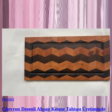
Yorum
0
Beğen
Ayın popüler yazıları
Popüler
Chevron Desenli Ahşap Kesme Tahtası Üretiminde