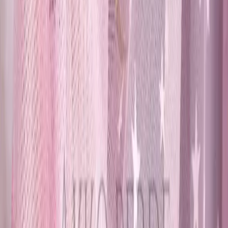
Blog
Perotti Kitchen Vizyon Sünger Hazneli Mutfak Sıvı
Sabunlukları Modern ve Dayanıklı Tasarımıyla
Mutfak Dekorunuza Şıklık Katıyor
Perotti Kitchen Vizyon sünger hazneli mutfak sıvı sabunlukları,
dayanıklı malzemesi ve şık rose tonu ile mutfak dekorunuza uyum
sağlar, pratik kullanımıyla hijyen ve düzeni artırır.