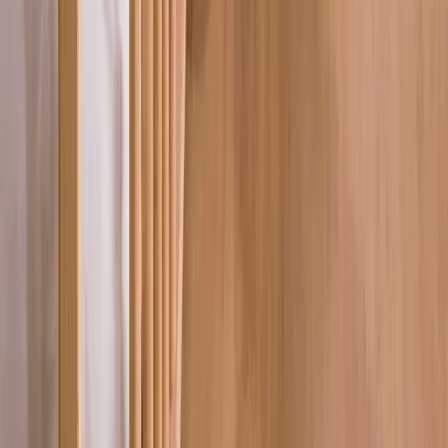
Blog
Bofigo 60x90 cm Modern Çalışma Masası: Şık ve
Dayanıklı Ofis Mobilyası
Bofigo'nun 60x90 cm çalışma masası, modern tasarımı ve dayanıklı
malzemeleriyle ev ofisleri ve küçük alanlar için ideal, kolay montajlı
ve şık bir mobilya seçeneğidir.
Daha fazla bilgi edinin