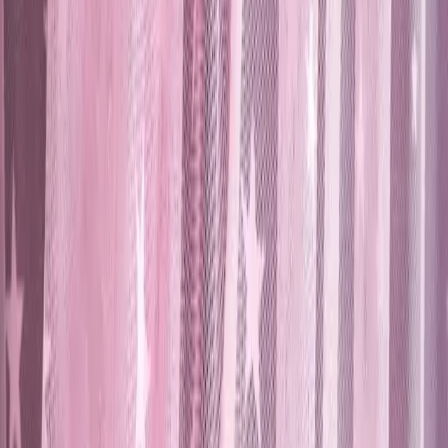
karşılayan, uzun ömürlü ve şık bir çözüm arayanlar için ideal bir
tercihtir. Çocuk ve bebek odalarında, güvenli ve rahat bir ortam
oluşturmak isteyen aileler için mükemmel bir seçimdir.
Yaşam alanında fark yaratmak için
karşılaştırma rehberi
ile iki ürünü
kıyasla.
Fiyat Bilgileri
Farklı platformlardaki fiyat trendleri
🛒
Hepsiburada
🛍️
Trendyol
Seçili Platform:
Trendyol
ℹ️ Sadece Trendyol'da fiyat mevcut
Gün başına
✗
Hafta başına
✗
Ay başına
✗
Yıl başına
Yıl Başına Fiyatlar
Min Fiyat
435.34
TL
Max Fiyat