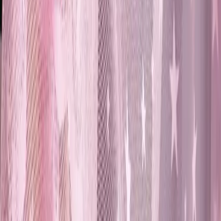
LALEZEN HOME'un 3'lü amber cam şişe seti, şık tasarımı ve
dayanıklı malzemesiyle banyo dekorunuza estetik katarken pratik
kullanım sağlar.
Daha fazla bilgi edinin
Karşılaştırma
Burak Çelik Borulu Plastik Raflı Dolap ve TOKKO