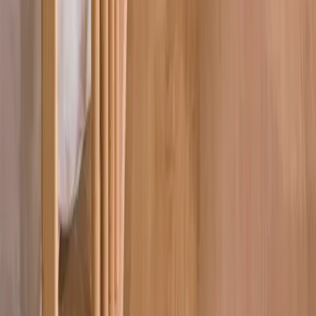
Blog
STNLifeConcept Modern Mutfak Masa Takımı ve
Sandalye Seti Analizi ve Özellikleri
Modern ve dayanıklı malzemelerle tasarlanmış STNLifeConcept
mutfak masa takımı ve sandalye setinin özellikleri, kullanıcı
yorumları ve satın alma önerileri hakkında detaylı bilgi.
Daha fazla bilgi edinin
©
Evliso
2026
Site bölümleri
Ana Sayfa
Kategoriler