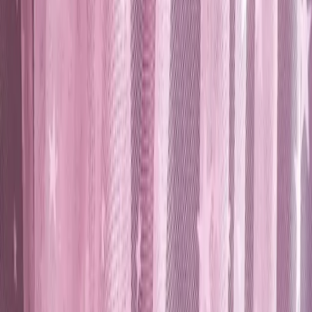
Modern Tül Perde Özellikleri ve
Kullanım Avantajları
Cemile Uslu
Yazarı Ziyaret Et
İlham Veren Yazılar
Değerlendirme
4.0
/
5
Güncel Fiyat
463.00
TL
Yazar
Cemile Uslu
Tür
İlham Veren Yazılar
Yayınlanma
22 Nisan 2025
Güncelleme
19 Ocak 2026
Kategoriler
pratiklik
Bu Yazı Hakkında
Karesi'nin pembe yılzlı tül perde modeli, modern
tasarımı, kolay montajı ve ışık kontrolü özellikleriyle