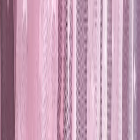
## Müşteri Yorumları ve Değerlendirmeler
Genel olarak 4.4 puanlık olumlu değerlendirmeler alan bu ürün,
kullanıcıların memnuniyetini kazanmıştır. Müşteriler, resimdekinden
daha güzel olduğunu ve kumaşına hayran kaldıklarını belirtmiştir.
Renk ve dokusunun canlı ve yukarı olması, beğeni toplamaktadır.
Ancak, bazı kullanıcılar ürünün yamuk geldiği, yıkama sırasında
boyasının akması veya dikiş hataları gibi olumsuz deneyimlerden
bahsetmiştir. Bu tür sorunlar, ürünün genel kalitesini olumsuz
etkileyebilir, fakat uygun bakım ve montaj ile sorunlar minimize
edilebilir.
## Sonuç ve Tavsiyeler
Karesi Pembe Yılzlı Tül Perde, çocuk odaları ve bebek odaları için
tasarlanmış, estetik ve fonksiyonel bir seçenektir. Dayanıklı yapısı,
kolay montajı ve şık tasarımıyla, kullanım sırasında memnuniyet
sağlar. Renk ve desenleri, odalara canlılık ve neşe katarken, ışık
geçirgenliği ile kullanım rahatlığı sunar. Müşteri geri bildirimleri,
ürünün genel olarak yüksek memnuniyet seviyesinde olduğunu
gösterir; ancak, satın almadan önce ölçü ve montaj detaylarına
dikkat etmek faydalı olacaktır.
Bu perde, hem estetik açıdan hem de kullanım açısından beklentileri