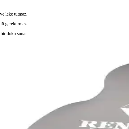
 ve leke tutmaz.
ütü gerektirmez.
 bir doku sunar.
ksiyonelliğin Birlikte Sunumu
 sunan modellerle yaşam alanlarınızı dönüştürmenize olanak tanır.
onel Oturma Alanları Yaratın
ra zarafet katarken, fonksiyonel tasarımlarıyla konforu artırır. Uzun ömü
iyonun Buluşması
ayanıklı malzemeleri ve şık tasarımlarıyla yaşam alanlarınıza yeni bir sol