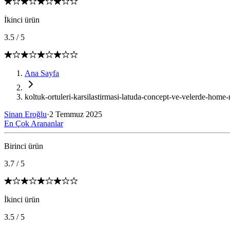
İkinci ürün
3.5
/
5
Ana Sayfa
koltuk-ortuleri-karsilastirmasi-latuda-concept-ve-velerde-home-m
Sinan Eroğlu
·
2 Temmuz 2025
En Çok Arananlar
Birinci ürün
3.7
/
5
İkinci ürün
3.5
/
5