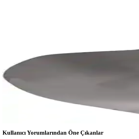
Erduran Mobilya ile Dayanıklı ve Modüler Koltuk Tak
Erduran Mobilya, dayanıklı ve modüler koltuk takımlarıyla uzun ömür v
Mikrofiber Koltuklar: Dayanıklılık ve Konfor Sunan
Mikrofiber koltuklar, dayanıklı ve kolay temizlenebilir yapısıyla moder
Kaymaz Koltuk Örtüleri Karşılaştırması: Latuda Co
Latuda Concept ve Velarde Home kaymaz koltuk örtüleri, yüksek kalite
3'lü Koltuk Modelleri ile Modern ve Şık Ev Dekoras
Ev dekorasyonunda modern ve klasik tarzda 3'lü koltuk modelleri, tasa
güzelleştirin.
Renault R 9 İçin Dayanıklı ve Esnek Oto Koltuk Servi
Kaliteli likralı penye kumaştan üretilen Renault R 9 koltuk kılıfı, kola
Kullanıcı Yorumlarından Öne Çıkanlar