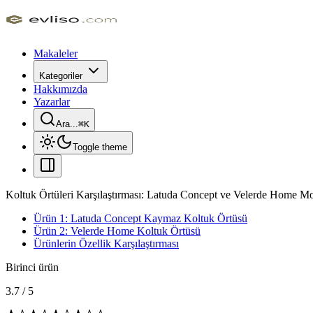
Makaleler
Kategoriler
Hakkımızda
Yazarlar
Ara...
⌘
K
Toggle theme
Koltuk Örtüleri Karşılaştırması: Latuda Concept ve Velerde Home Mode
Ürün 1: Latuda Concept Kaymaz Koltuk Örtüsü
Ürün 2: Velerde Home Koltuk Örtüsü
Ürünlerin Özellik Karşılaştırması
Birinci ürün
3.7
/
5