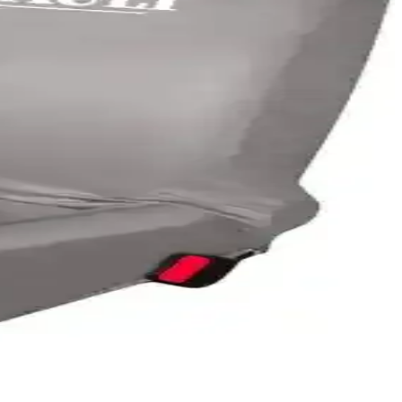
ekânlarınızı kişiselleştirin.
asarımlarıyla ev ve ofislerde tercih edilir.
 tutmaz ve kayma yapmayan özellikleriyle ev konforunu artırıyor.
n model seçimi ve dekorasyon ipuçlarıyla yaşam alanlarınızı
ratik kullanım sağlar.