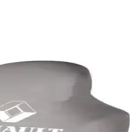
rlü ve estetik çözümler sunar.
uk getiriyor.