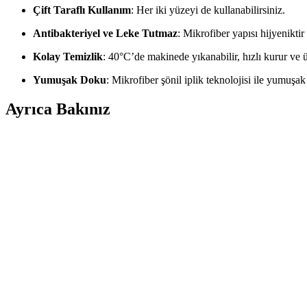
Çift Taraflı Kullanım
: Her iki yüzeyi de kullanabilirsiniz.
Antibakteriyel ve Leke Tutmaz
: Mikrofiber yapısı hijyeniktir
Kolay Temizlik
: 40°C’de makinede yıkanabilir, hızlı kurur ve 
Yumuşak Doku
: Mikrofiber şönil iplik teknolojisi ile yumuşak
Ayrıca Bakınız
Ev Dekorasyonunda Koltuk Modelleri: Estetik ve Fon
Ev dekorasyonunda koltuk seçimi, estetik ve fonksiyonelliği bir arada
Modern Antrasit Koltuk Takımları ile Şık ve Fonksiy
Modern antrasit koltuk takımları, şıklık ve dayanıklılığıyla iç mekanla
Modern ve Şık Koltuk Takımları: Tasarım ve Fonks
Estetik ve fonksiyonelliği bir araya getiren modern koltuk takımları, d