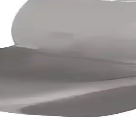
ımları Ürünleri ve Özellikleri
e fonksiyonellik sunar. Yüksek kaliteli kumaşlar ve esnek tasarımlarla m
 Modern Mobilya Seçenekleri
n yaşam alanlarının vazgeçilmez mobilyalarıdır. Uzun ömürlü ve estetik t
ncept ve Velarde Home Ürünleri
 ve kullanım kolaylığıyla öne çıkıyor. Her iki ürün de dayanıklı, leke
yonu Yaratma Rehberi
rım, malzeme ve fonksiyonellik açısından detaylı bilgiler içerir. Uygu
s Kılıfı Ürün İncelemesi
y montajı ve hijyen avantajıyla araç içi konforu artırır, uzun ömürlü ve p