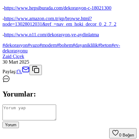
-
https://www.hepsiburada.com/dekorasyon-c-18021300
-
https://www.amazon.com.tr/gp/browse.html?
node=13028012031&ref_=nav_em_hoki_decor_0_2_7_2
-
https://www.n11.com/dekorasyon-ve-aydinlatma
#
dekorasyon
#
vazo
#
modern
#
bohem
#
dayaniklilik
#
beton
#
ev-
dekorasyonu
Zaid Çiçek
30 Mart 2025
Paylaş:
f
𝕏
Yorumlar:
Yorum
0
Beğen