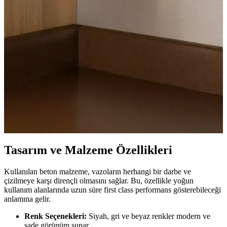
Ucuz Tül Seçenekleri ve Kullanım İpuçları Ev ve
Ofis Dekorasyonunda
Uygun fiyatlı tüller, çeşitli renk ve doku seçenekleriyle
dekorasyonda estetik ve fonksiyonel çözümler sunar. Kalite ve
bakım ipuçlarıyla uzun ömürlü kullanım sağlar.
İç Mekan Tasarımında Fincan Düzeni: Estetik ve
İşlevselliğin Birleşimi
Fincan düzeni, iç mekan tasarımında estetik ve fonksiyonelliği
artıran önemli bir unsurdur. Kullanım kolaylığı ve görsel uyum
sağlayan düzenlemelerle yaşam alanlarınızı geliştirin.
Tasarım ve Malzeme Özellikleri
Kullanılan beton malzeme, vazoların herhangi bir darbe ve
çizilmeye karşı dirençli olmasını sağlar. Bu, özellikle yoğun
kullanım alanlarında uzun süre first class performans gösterebileceği
anlamına gelir.
Renk Seçenekleri:
Siyah, gri ve beyaz renkler modern ve
sade görünüm sunar.