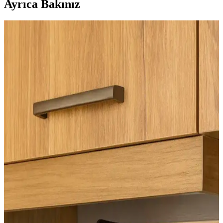
Ayrıca Bakınız
Ev Dekorasyonunda Pişmanlık Yaratan Tavsiyeler
ve Doğru Yaklaşımlar
Ev dekorasyonunda yaygın tavsiyelerin neden pişmanlık
yaratabileceği, malzeme seçimi, renk tercihleri ve işçilik gibi önemli
detaylar kullanıcı deneyimleriyle ele alınıyor.
Yüzeysel Ahşap Raflar: Basit Araçlarla Estetik ve
Fonksiyonel Depolama Çözümleri
Yüzeysel ahşap raflar, basit araçlar ve tekniklerle estetik ve
fonksiyonel depolama sağlar. Dayanıklı malzemeler ve dekoratif
detaylarla profesyonel görünüm elde edilir.
Tuvaletin Yer Değiştirilmesi Sonrası LVP Zemin
Onarımı ve Alternatif Çözümler
Tuvaletin yer değiştirmesi sonrası LVP zeminlerde oluşan boşluklar,
uygun malzeme ve yöntemlerle onarılabilir. Epoksi dolgu ve
dekoratif çözümler alternatif olarak değerlendirilebilir.