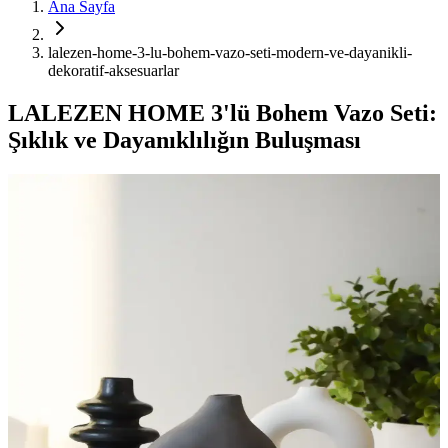
Ana Sayfa
lalezen-home-3-lu-bohem-vazo-seti-modern-ve-dayanikli-
dekoratif-aksesuarlar
LALEZEN HOME 3'lü Bohem Vazo Seti:
Şıklık ve Dayanıklılığın Buluşması