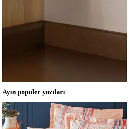
Ucuz Tül Seçenekleri ve Kullanım İpuçları Ev ve
Ofis Dekorasyonunda
Uygun fiyatlı tüller, çeşitli renk ve doku seçenekleriyle
dekorasyonda estetik ve fonksiyonel çözümler sunar. Kalite ve
bakım ipuçlarıyla uzun ömürlü kullanım sağlar.
İç Mekan Tasarımında Fincan Düzeni: Estetik ve
İşlevselliğin Birleşimi
Fincan düzeni, iç mekan tasarımında estetik ve fonksiyonelliği
artıran önemli bir unsurdur. Kullanım kolaylığı ve görsel uyum
sağlayan düzenlemelerle yaşam alanlarınızı geliştirin.
Ayın popüler yazıları