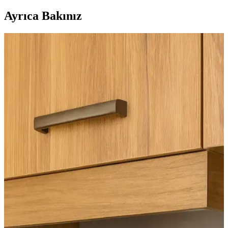
Ayrıca Bakınız
Ev Dekorasyonunda Pişmanlık Yaratan Tavsiyeler
ve Doğru Yaklaşımlar
Ev dekorasyonunda yaygın tavsiyelerin neden pişmanlık
yaratabileceği, malzeme seçimi, renk tercihleri ve işçilik gibi önemli
detaylar kullanıcı deneyimleriyle ele alınıyor.
Yüzeysel Ahşap Raflar: Basit Araçlarla Estetik ve
Fonksiyonel Depolama Çözümleri
Yüzeysel ahşap raflar, basit araçlar ve tekniklerle estetik ve
fonksiyonel depolama sağlar. Dayanıklı malzemeler ve dekoratif
detaylarla profesyonel görünüm elde edilir.
Tuvaletin Yer Değiştirilmesi Sonrası LVP Zemin
Onarımı ve Alternatif Çözümler
Tuvaletin yer değiştirmesi sonrası LVP zeminlerde oluşan boşluklar,
uygun malzeme ve yöntemlerle onarılabilir. Epoksi dolgu ve