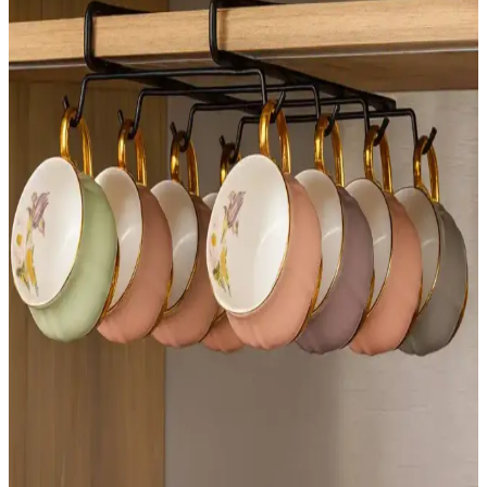
Isıtıcı Menfezi ve Süpürgelik Yüksekliği
Uyumsuzluğunda Etkili Montaj Çözümleri
Isıtıcı menfezi ile süpürgelik yüksekliği arasındaki uyumsuzluk,
miter kesim, oyuk açma ve menfez kapağı uyumu gibi teknik
yöntemlerle estetik ve fonksiyonel olarak giderilebilir. Ahşabın ısıya
tepkisi ve profil sürekliliği önemlidir.
Burl Ahşap: Değeri, Özellikleri ve Kullanım
Alanlarının Detaylı İncelemesi
Burl ahşap, ağaçlardaki anormal büyüme sonucu oluşan benzersiz
desenlere sahip bir ahşap türüdür. Değeri, türü, boyutu ve desenine
bağlıdır. Mobilya ve küçük ahşap işlerinde kullanılır.
Yatak Odası Dekorasyonunda Fonksiyonel ve
Estetik Yatak Masası Seçenekleri
Yatak odalarında fonksiyonel ve estetik açıdan önemli olan yatak
masaları, malzeme, tasarım ve depolama özellikleriyle odanın
kullanımını optimize eder.