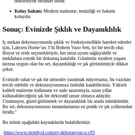
dekorasyon fırsatları sunar.
Kolay bakım:
Modern malzeme, temizliği ve bakımı
kolaydır.
Sonuç: Evinizde Şıklık ve Dayanıklılık
İç mekan dekorasyonunda şıklık ve fonksiyonellikle hareket edenler
için, Lalezen Home’un 3’lü Bohem Vazo Seti, iyi bir tercih olur.
Boyut ve renk seçenekleriyle, her tarza uyum sağlayabilir ve
mekânlara estetik bir dokunuş katabilir. Günümüz modern yaşam
tarzına uygun olan bu set, dayanıklılığı ve şık görünümüyle dikkat
çeker.
Evinizde rahat ve şık bir atmosfer yaratmak istiyorsanız, bu vazoları
tercih edebilir ve dekorasyonunuza farklılık katabilirsiniz. Yüksek
kaliteli malzeme kullanımı ve sade tasarımıyla, uzun yıllar
kullanabileceğiniz şık bir dekoratif unsur olmaya adaydır.
Unutmayın, güzel görünmek ve dayanıklılık bir arada mümkündür.
Bu set, dekorasyonunuzu tamamlamanın en pratik ve şık yollarından
biridir."
Bu ürünü aşağıdaki kaynaklarda bulabilirsiniz:
-
https://www.trendyol.com/ev-dekorasyon-x-c95