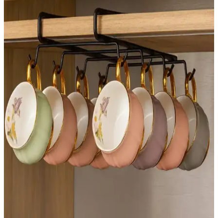
dekoratif çözümler alternatif olarak değerlendirilebilir.
Isıtıcı Menfezi ve Süpürgelik Yüksekliği
Uyumsuzluğunda Etkili Montaj Çözümleri
Isıtıcı menfezi ile süpürgelik yüksekliği arasındaki uyumsuzluk,
miter kesim, oyuk açma ve menfez kapağı uyumu gibi teknik
yöntemlerle estetik ve fonksiyonel olarak giderilebilir. Ahşabın ısıya
tepkisi ve profil sürekliliği önemlidir.
Burl Ahşap: Değeri, Özellikleri ve Kullanım
Alanlarının Detaylı İncelemesi
Burl ahşap, ağaçlardaki anormal büyüme sonucu oluşan benzersiz
desenlere sahip bir ahşap türüdür. Değeri, türü, boyutu ve desenine
bağlıdır. Mobilya ve küçük ahşap işlerinde kullanılır.
Yatak Odası Dekorasyonunda Fonksiyonel ve
Estetik Yatak Masası Seçenekleri
Yatak odalarında fonksiyonel ve estetik açıdan önemli olan yatak
masaları, malzeme, tasarım ve depolama özellikleriyle odanın
kullanımını optimize eder.