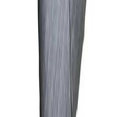
Blog
Perotti Kitchen Vizyon Sünger Hazneli Mutfak Sıvı
Sabunlukları Modern ve Dayanıklı Tasarımıyla
Mutfak Dekorunuza Şıklık Katıyor
Perotti Kitchen Vizyon sünger hazneli mutfak sıvı sabunlukları,
dayanıklı malzemesi ve şık rose tonu ile mutfak dekorunuza uyum
sağlar, pratik kullanımıyla hijyen ve düzeni artırır.
Daha fazla bilgi edinin