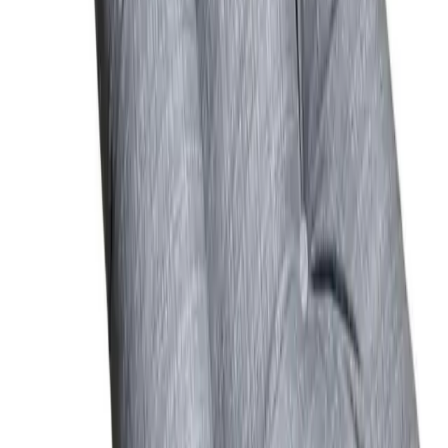
Ev Dekorasyonunda Pişmanlık Yaratan Tavsiyeler
ve Doğru Yaklaşımlar
Ev dekorasyonunda yaygın tavsiyelerin neden pişmanlık
yaratabileceği, malzeme seçimi, renk tercihleri ve işçilik gibi önemli
detaylar kullanıcı deneyimleriyle ele alınıyor.
Daha fazla bilgi edinin