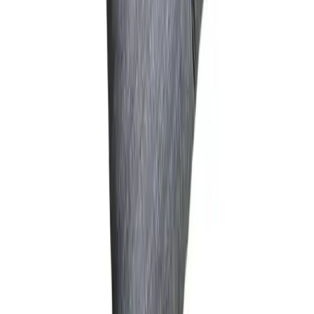
Blog
LALEZEN HOME 3'lü Amber Cam Şişe Seti ile
Modern ve Şık Banyo Dekorasyonu
LALEZEN HOME'un 3'lü amber cam şişe seti, şık tasarımı ve
dayanıklı malzemesiyle banyo dekorunuza estetik katarken pratik
kullanım sağlar.
Daha fazla bilgi edinin