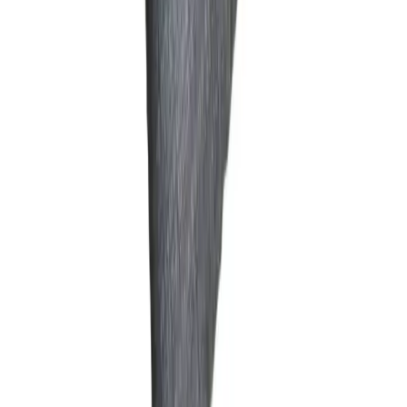
Karşılaştırma
Burak Çelik Borulu Plastik Raflı Dolap ve TOKKO
Güçlendirilmiş Çelik Yorgan Hurcu Karşılaştırması
Burak Çelik ve TOKKO ürünleri arasındaki farkları öğrenin,
ihtiyaçlarınıza uygun depolama seçeneğini bulun, modern ve
dayanıklı tasarımlar hakkında bilgi edinin.
Daha fazla bilgi edinin