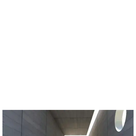
Tarih:
2026-08-07
Paylaş:
f
𝕏
Yorumlar:
Yorum
0
Beğen
Ayın popüler yazıları