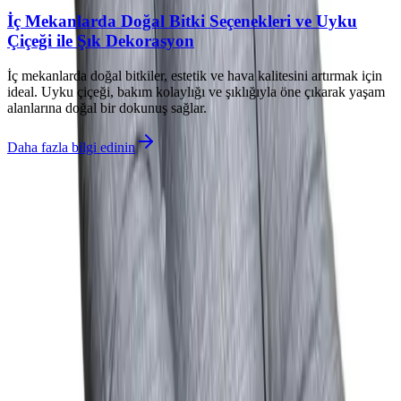
İç Mekanlarda Doğal Bitki Seçenekleri ve Uyku
Çiçeği ile Şık Dekorasyon
İç mekanlarda doğal bitkiler, estetik ve hava kalitesini artırmak için
ideal. Uyku çiçeği, bakım kolaylığı ve şıklığıyla öne çıkarak yaşam
alanlarına doğal bir dokunuş sağlar.
Daha fazla bilgi edinin
İlgili makaleler