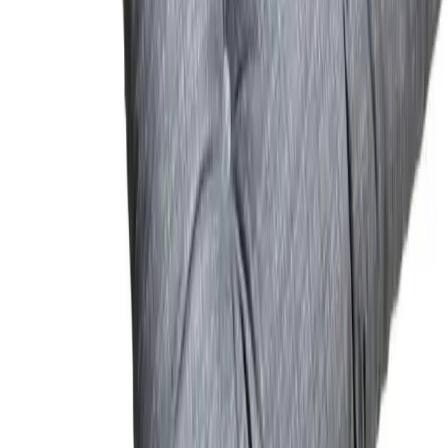
Blog
Bofigo Ağaç Kitaplık: Modern ve Şık Tasarımlı
Dayanıklı Depolama Ünitesi
Bofigo Ağaç Kitaplık, modern tasarımı, yüksek kalite malzemeleri
ve kolay montajıyla eviniz veya ofisiniz için ideal depolama
çözümüdür.
Daha fazla bilgi edinin