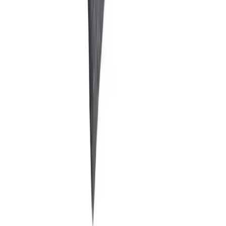
Blog
Livonelli Siyah 12 Kancalı Kapı Arkası Askı ile
Fonksiyonellik ve Estetiği Bir Arada Sunar
Livonelli'nin siyah kapı arkası askısı, dayanıklı metal yapısı ve 12
geniş kancasıyla, alan tasarrufu sağlar ve düzeni artırır, klasik
tasarımıyla her mekana uyum sağlar.
Daha fazla bilgi edinin