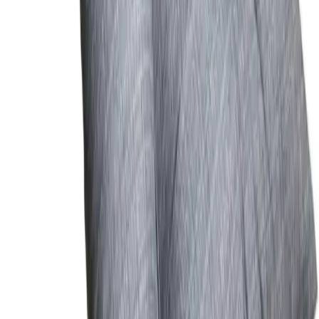
Karşılaştırma
Lefty Petek Üstü Uçan Raf Modelleri Karşılaştırması
ve Seçim Rehberi
İki farklı lefty petek üstü uçan raf modelinin özellikleri, kullanıcı
yorumları ve karşılaştırmasıyla en uygun seçimi yapmanıza yardımcı
olacak detaylar burada.
Daha fazla bilgi edinin