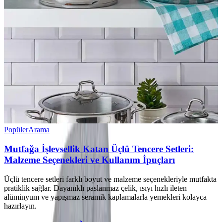
Popüler
Arama
Mutfağa İşlevsellik Katan Üçlü Tencere Setleri:
Malzeme Seçenekleri ve Kullanım İpuçları
Üçlü tencere setleri farklı boyut ve malzeme seçenekleriyle mutfakta
pratiklik sağlar. Dayanıklı paslanmaz çelik, ısıyı hızlı ileten
alüminyum ve yapışmaz seramik kaplamalarla yemekleri kolayca
hazırlayın.