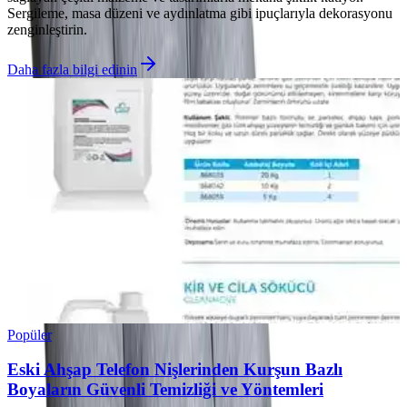
Sergileme, masa düzeni ve aydınlatma gibi ipuçlarıyla dekorasyonu
zenginleştirin.
Daha fazla bilgi edinin
Popüler
Eski Ahşap Telefon Nişlerinden Kurşun Bazlı
Boyaların Güvenli Temizliği ve Yöntemleri