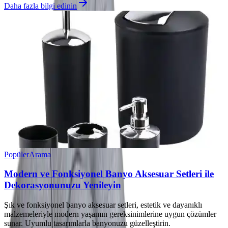
Daha fazla bilgi edinin
Popüler
Arama
Modern ve Fonksiyonel Banyo Aksesuar Setleri ile
Dekorasyonunuzu Yenileyin
Şık ve fonksiyonel banyo aksesuar setleri, estetik ve dayanıklı
malzemeleriyle modern yaşamın gereksinimlerine uygun çözümler
sunar. Uyumlu tasarımlarla banyonuzu güzelleştirin.