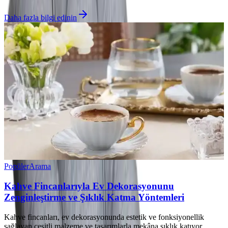
Daha fazla bilgi edinin
Popüler
Arama
Kahve Fincanlarıyla Ev Dekorasyonunu
Zenginleştirme ve Şıklık Katma Yöntemleri
Kahve fincanları, ev dekorasyonunda estetik ve fonksiyonellik
sağlayan çeşitli malzeme ve tasarımlarla mekâna şıklık katıyor.