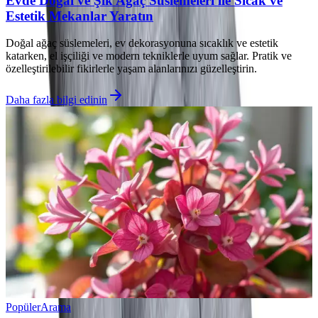
Evde Doğal ve Şık Ağaç Süslemeleri ile Sıcak ve
Estetik Mekanlar Yaratın
Doğal ağaç süslemeleri, ev dekorasyonuna sıcaklık ve estetik
katarken, el işçiliği ve modern tekniklerle uyum sağlar. Pratik ve
özelleştirilebilir fikirlerle yaşam alanlarınızı güzelleştirin.
Daha fazla bilgi edinin
Popüler
Arama