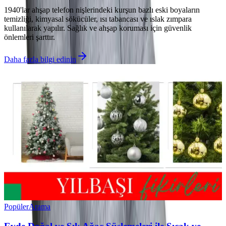
1940'lar ahşap telefon nişlerindeki kurşun bazlı eski boyaların
temizliği, kimyasal sökücüler, ısı tabancası ve ıslak zımpara
kullanılarak yapılır. Sağlık ve ahşap koruması için güvenlik
önlemleri şarttır.
Daha fazla bilgi edinin
Popüler
Arama