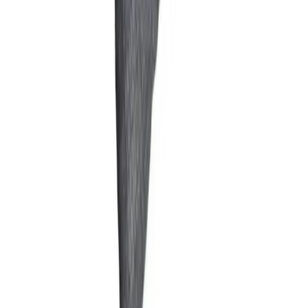
Karşılaştırma
Metal Havluluk ve Portmanto Karşılaştırması:
Modern Tasarımlar ve Kullanıcı Yorumları
İki farklı metal havluluk ve portmanto ürününün özellikleri, kullanıcı
yorumları ve karşılaştırmasıyla eviniz için en uygun seçeneği
bulmanızı sağlar.
Daha fazla bilgi edinin