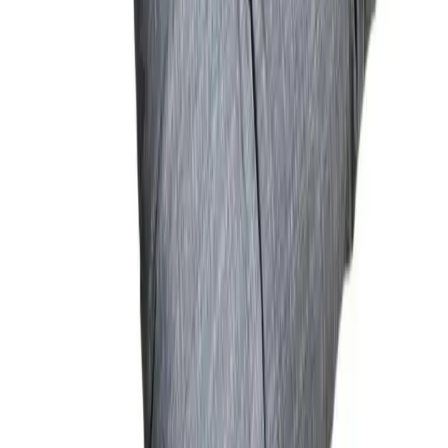
Karşılaştırma
AYHANHOME ve Binnur Home Havlu Setleri
Karşılaştırması: Özellikler ve Seçim İpuçları
İki popüler havlu setinin detaylı karşılaştırması. Pamuk oranları,
boyutlar, kullanıcı memnuniyeti ve kullanım özellikleriyle en uygun
seçimi yapmanıza yardımcı olur.
Daha fazla bilgi edinin