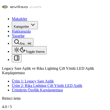
Makaleler
Kategoriler
Hakkımızda
Yazarlar
Ara...
⌘
K
Toggle theme
Legacy Sare Aplik ve Rika Lighting Çift Yönlü LED Aplik
Karşılaştırması
Ürün 1: Legacy Sare Aplik
Ürün 2: Rika Lighting Çift Yönlü LED Aplik
Ürünlerin Özellik Karşılaştırması
Birinci ürün
4.0
/
5