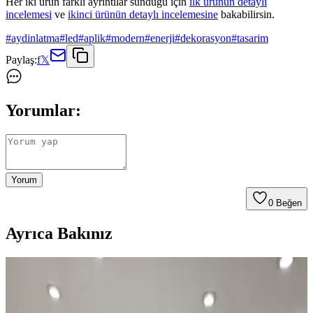
Her iki ürün farklı ayrıntılar sunduğu için
ilk ürünün detaylı
incelemesi
ve
ikinci ürünün detaylı incelemesine
bakabilirsin.
#
aydinlatma
#
led
#
aplik
#
modern
#
enerji
#
dekorasyon
#
tasarim
Paylaş:
f
𝕏
Yorumlar:
Yorum
0
Beğen
Ayrıca Bakınız
Garaj Duvarları ve Tavanlarının Boyanması:
Estetik ve Koruyucu Yaklaşımlar