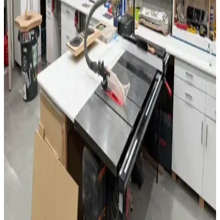
Morado ağacının sertliği ve yoğunluğuyla Waterfall kenar işleme
tekniği birleştirilerek estetik ve dayanıklı ahşap projeler ortaya
konuyor. Kesim, yapıştırma ve yüzey işlemlerinde dikkat gerektiren
bu süreçte LED aydınlatma entegrasyonu da kullanılıyor.
Oturma Odası Dekorasyonunda Lambalar: Estetik
ve İşlevselliğin Uyumuyla Şık Mekanlar Yaratın
Oturma odası dekorasyonunda lambalar, estetik ve fonksiyonelliği
bir araya getirerek atmosferi belirler. Çeşitli tasarım ve özelliklerdeki
modeller, tarzınıza uygun seçeneği bulmanızı sağlar.
Modern ve İşlevsel Banyo Dolabı Çözümleri ile Alan
Verimliliği Artırın
Modern banyo dolapları, dayanıklı malzemeler ve şık tasarımlarla
alanınızı optimize eder, düzen sağlar ve estetiği artırır. Farklı
ihtiyaçlara uygun çözümlerle banyolarınızı yenileyin.
IKEA Abajur Başlıkları: Fonksiyonellik ve Estetiğin
Uyumuyla Dekorasyonunuzu Zenginleştirin
IKEA abajur başlıkları, fonksiyonellik ve estetiği bir araya getirerek
farklı dekorasyonlara uygun çözümler sunar. Dayanıklı, şık ve kolay