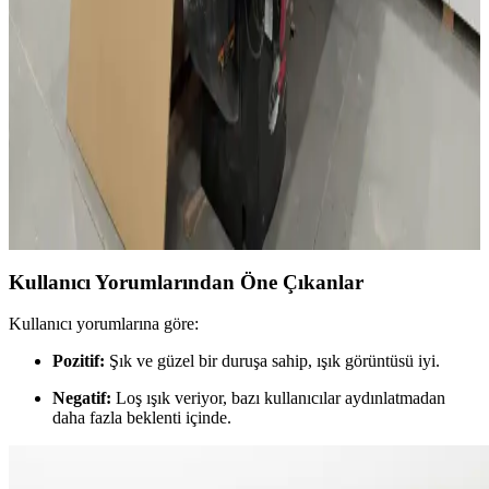
IKEA abajur başlıkları, fonksiyonellik ve estetiği bir araya getirerek
farklı dekorasyonlara uygun çözümler sunar. Dayanıklı, şık ve kolay
kullanılabilir modellerle yaşam alanlarınızı aydınlatın.
Ahşap Atölyelerinde Toz Temizliği, Çoklu Router
Masaları ve Düzenin İş Verimliliğine Etkisi
Ahşap atölyelerinde toz temizliği ekipman ömrünü uzatırken, çoklu
router masaları iş akışını hızlandırır. Düzen ve aydınlatma ise
çalışma kalitesini artırır ve sağlıklı ortam sağlar.
Kullanıcı Yorumlarından Öne Çıkanlar
Kullanıcı yorumlarına göre:
Pozitif:
Şık ve güzel bir duruşa sahip, ışık görüntüsü iyi.
Negatif:
Loş ışık veriyor, bazı kullanıcılar aydınlatmadan
daha fazla beklenti içinde.