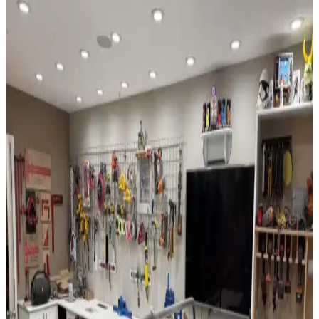
Garaj duvarları ve tavanlarının boyanması, mekânın aydınlık, temiz
ve dayanıklı olmasını sağlar. Doğru yüzey hazırlığı ve boya seçimi
ile garajınız daha kullanışlı hale gelir.
Evde Basit ve Etkili İyileştirmelerle Konfor ve Enerji
Verimliliği Artırma Yöntemleri
Evde yapılan basit iyileştirmelerle aydınlatma, yalıtım, akıllı
teknolojiler ve estetik düzenlemeler sayesinde konfor ve enerji
verimliliği artırılabilir. Bu yöntemler yaşam alanlarını daha
fonksiyonel ve estetik kılar.
Evde Tırmanma Duvarı İnşası: Malzeme, Tasarım
ve Güvenlik Detaylarıyla Pratik Rehber
Evde tırmanma duvarı inşası, huş kontrplak ve t-nut kullanımıyla
sağlamlaştırılır. Metal karkaslarda ahşap destek önerilir. LED
aydınlatma estetik katarken, güvenlik için vantilatör kaldırılır ve mat
kullanılır.
Morado (Bolivyan Gül Ağacı) ile Waterfall Ahşap
Kenar İşleme Projesi Detayları