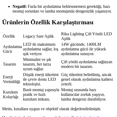
Negatif:
Fazla bir aydınlatma beklenmemesi gerektiği, bazı
montaj sorunları ve lamba montajında dengesizlik yaşanıyor.
Ürünlerin Özellik Karşılaştırması
Rika Lighting Çift Yönlü LED
Özellik
Legacy Sare Aplik
Aplik
LED ile maksimum
14W gücünde, 1400LM
Aydınlatma
aydınlatma sağlar, loş
aydınlatma gücü ile yüksek
Gücü
ışık veriyor.
aydınlatma sunuyor.
Minimalist ve şık
Çift yönlü aydınlatma sağlayan
Tasarım
tasarım, her tarza
modern bir tasarım.
uyum sağlar.
Düşük enerji tüketimi
Güç tüketimi belirtilmiş, ancak
Enerji
ile çevre dostu LED
genel olarak aydınlatma kalitesi
Verimliliği
teknolojisi.
yeterli.
Basit montaj yapısıyla
Montaj sırasında bazı
Kurulum
pratik ve hızlı
kullanıcılar zorluk yaşıyor,
Kolaylığı
kurulum imkanı.
lamba dengesiz durabiliyor.
Metin, kurallara uygun ve objektif olarak değerlendirilmiştir.