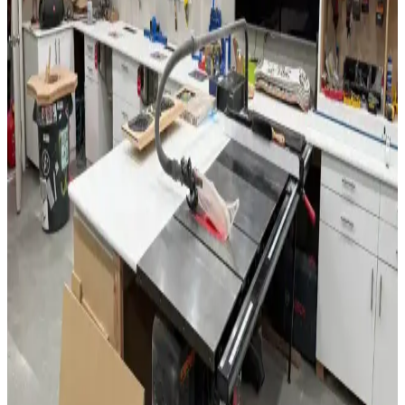
Kenar İşleme Projesi Detayları
Morado ağacının sertliği ve yoğunluğuyla Waterfall kenar işleme
tekniği birleştirilerek estetik ve dayanıklı ahşap projeler ortaya
konuyor. Kesim, yapıştırma ve yüzey işlemlerinde dikkat gerektiren
bu süreçte LED aydınlatma entegrasyonu da kullanılıyor.
Oturma Odası Dekorasyonunda Lambalar: Estetik
ve İşlevselliğin Uyumuyla Şık Mekanlar Yaratın
Oturma odası dekorasyonunda lambalar, estetik ve fonksiyonelliği
bir araya getirerek atmosferi belirler. Çeşitli tasarım ve özelliklerdeki
modeller, tarzınıza uygun seçeneği bulmanızı sağlar.
Modern ve İşlevsel Banyo Dolabı Çözümleri ile Alan
Verimliliği Artırın
Modern banyo dolapları, dayanıklı malzemeler ve şık tasarımlarla
alanınızı optimize eder, düzen sağlar ve estetiği artırır. Farklı
ihtiyaçlara uygun çözümlerle banyolarınızı yenileyin.
IKEA Abajur Başlıkları: Fonksiyonellik ve Estetiğin
Uyumuyla Dekorasyonunuzu Zenginleştirin