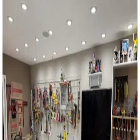
Garaj Duvarları ve Tavanlarının Boyanması:
Estetik ve Koruyucu Yaklaşımlar
Garaj duvarları ve tavanlarının boyanması, mekânın aydınlık, temiz
ve dayanıklı olmasını sağlar. Doğru yüzey hazırlığı ve boya seçimi
ile garajınız daha kullanışlı hale gelir.
Evde Basit ve Etkili İyileştirmelerle Konfor ve Enerji
Verimliliği Artırma Yöntemleri
Evde yapılan basit iyileştirmelerle aydınlatma, yalıtım, akıllı
teknolojiler ve estetik düzenlemeler sayesinde konfor ve enerji
verimliliği artırılabilir. Bu yöntemler yaşam alanlarını daha
fonksiyonel ve estetik kılar.
Evde Tırmanma Duvarı İnşası: Malzeme, Tasarım
ve Güvenlik Detaylarıyla Pratik Rehber
Evde tırmanma duvarı inşası, huş kontrplak ve t-nut kullanımıyla
sağlamlaştırılır. Metal karkaslarda ahşap destek önerilir. LED
aydınlatma estetik katarken, güvenlik için vantilatör kaldırılır ve mat
kullanılır.
Morado (Bolivyan Gül Ağacı) ile Waterfall Ahşap