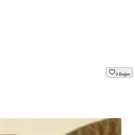
0
Beğen