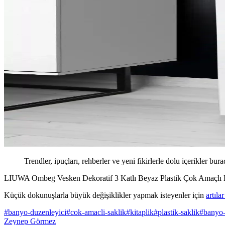
Trendler, ipuçları, rehberler ve yeni fikirlerle dolu içerikler bura
LIUWA Ombeg Vesken Dekoratif 3 Katlı Beyaz Plastik Çok Amaçlı B
Küçük dokunuşlarla büyük değişiklikler yapmak isteyenler için
artıla
#
banyo-duzenleyici
#
cok-amacli-saklik
#
kitaplik
#
plastik-saklik
#
banyo
Zeynep Görmez