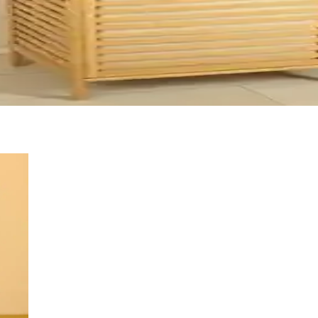
celemesi ve Özellikleri
yici, dayanıklı ve şık tasarımıyla alanlarınızı organize eder, kulla
ve Sepet Seti
isi, geniş depolama alanıyla evinizde düzen sağlar ve estetik katarken