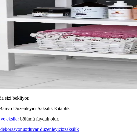
da sizi bekliyor.
anyo Düzenleyici Saksılık Kitaplık
r ve eksiler
bölümü faydalı olur.
-dekorasyonu
#
duvar-duzenleyici
#
saksilik