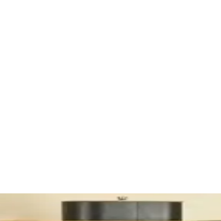
al ve Yapışkanlı Montaj Seçenekleri