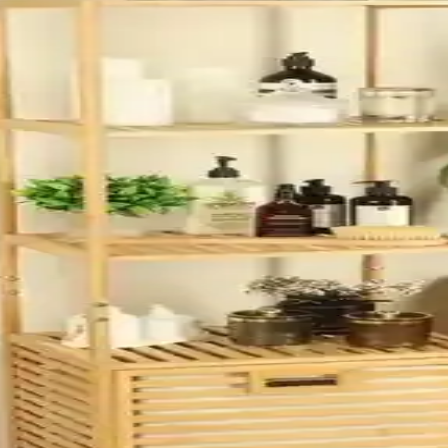
 montaj özellikleriyle şık ve kullanışlı bir çözüm sunar. Kolay kurulum
n Birlikte Sunumu
rerek mutfak ve banyoda hijyen sağlar, kolay montaj ve uygun fiyat avanta
eri Şık ve Pratik Depolama Çözümü
arımıyla makyaj ve takı düzenini sağlar, kullanım kolaylığı sunar ve a
faf Duvar Kancası Karşılaştırması
af Duvar Kancası'nın taşıma kapasitesi, uygulanabilir yüzeyler, adet sayı
ik Organizeri Geniş İç Hacmiyle Kullanışlı
akyaj ve kozmetik ürünlerinizi düzenli tutar, hijyen sağlar ve kullanım
tik Banyo Düzenleme Çözümü
arıyla banyonuzda düzen sağlar, montaj kolaylığı ve dayanıklılık sunar.