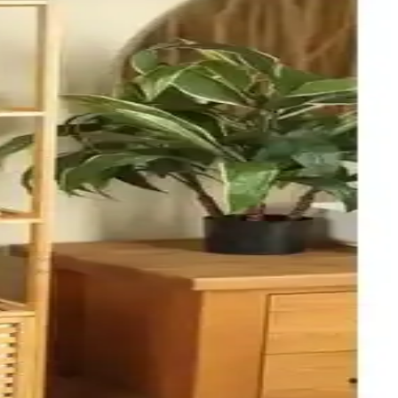
u ve dayanıklı tasarımıyla banyolarınızı düzenler.
jıyla dikkat çeker.
lan tasarrufu yapar.
sı ve kullanıcı geri bildirimleri üzerinden veri odaklı bir analiz
 kolaylığı sunar.