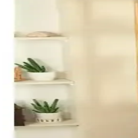
SasHaus'un 3 katlı siyah banyo köşeliği, paslanmaz metal ve yapışkanlı
IKEA Rulo Kağıt Aparatı: Fonksiyonellik ve Estetiği
IKEA'nın rulo kağıt aparatı, fonksiyonellik ve estetiği bir araya geti
EVSTYLE 360 Derece Döner Takı ve Makyaj Organiz
EVSTYLE 360 Derece Döner Organizer, geniş depolama alanı ve şık tas
Baysa 5'li Şeffaf Yapışkan Askı ile Rng Shopping Şef
Bu karşılaştırma, Baysa 5'li Şeffaf Yapışkan Askı ile Rng Shopping Şeff
sunar.
Pufwin Home Çok Amaçlı 7 Bölmeli Makyaj ve Kozmet
Pufwin Home'un şık ve dayanıklı çok amaçlı organizeri, 7 bölmesiyle m
Sas Paslanmaz Yapışkanlı Duş Rafı: Modern ve Pra
Sas paslanmaz yapışkanlı duş rafı, modern tasarımı ve güçlü yapışkanl