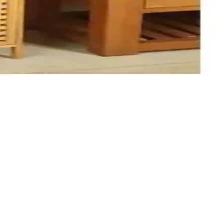
nım kolaylığı sağlar ve modern ev dekorasyonuna uyum sağlar.
, kullanım kolaylığı sunar.