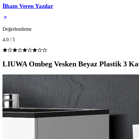
İlham Veren Yazılar
Değerlendirme
4.0
/
5
LIUWA Ombeg Vesken Beyaz Plastik 3 Katl