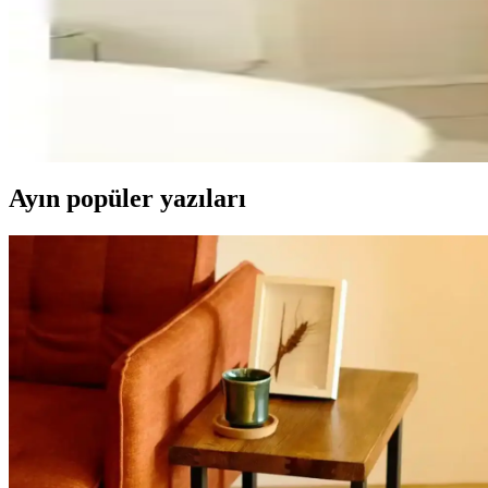
Digithome Bambu XL Çok Amaçlı Banyo Düzenleyici İn
Doğal bambudan üretilen Digithome Bambu XL çok amaçlı banyo düzenle
Digithome Bambu Çok Amaçlı Banyo Düzenleyici Raf 
Doğal bambudan üretilmiş, şık ve dayanıklı Digithome banyo düzenleyic
Ayın popüler yazıları