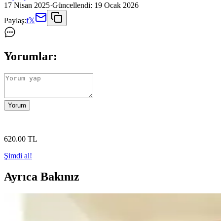
17 Nisan 2025
·
Güncellendi:
19 Ocak 2026
Paylaş:
f
𝕏
Yorumlar:
Yorum
620
.00
TL
Şimdi al!
Ayrıca Bakınız
SasHaus Siyah 3 Katlı Banyo Köşeliği Paslanmaz Met