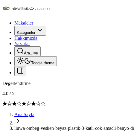
Makaleler
Kategoriler
Hakkımızda
Yazarlar
Ara...
⌘
K
Toggle theme
Değerlendirme
4.0
/
5
Ana Sayfa
liuwa-ombeg-vesken-beyaz-plastik-3-katli-cok-amacli-banyo-duz