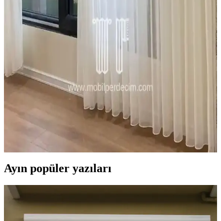
Doğru seçimler ve düzenli bakım önemlidir.
Jüt Perdeler: Doğal ve Dayanıklı Dekorasyon
Seçenekleri İçin Kapsamlı Rehber
Jüt perdeler, doğal malzemeleri ve dayanıklılıklarıyla iç ve dış
mekanlara sıcaklık katan sürdürülebilir dekorasyon ürünleridir.
Farklı modelleri ve bakım ipuçlarıyla yaşam alanlarınızı
güzelleştirin.
Ev Dekorasyonunda Tül Perdeler: Şıklık ve
Fonksiyonellik Bir Arada
Tül perdeler, hafif ve şeffaf yapılarıyla mekanlara ferahlık ve zarafet
katar, renk uyumu ve bakım ipuçlarıyla ev dekorasyonunu tamamlar.
Ayın popüler yazıları