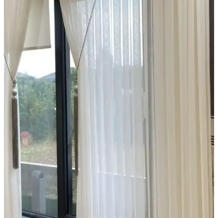
estetik ve işlevsellik açısından değerlendirilir.
Estetik ve İşlevsel Modern Perde Modelleriyle
Mekânlarınızı Geliştirin
Perdeler, estetik ve fonksiyonelliği bir arada sunan modern
tasarımlarla iç mekanların vazgeçilmez unsurlarıdır. Çeşitli malzeme
ve modellerle her mekâna uygun çözümler bulunabilir.
Yatak Odası Dekorasyonunda Konfor ve Estetiği
Artıran Ürünler ve Seçenekler
Yatak odası dekorasyonunda ergonomik yataklar, yumuşak yastıklar
ve şık örtülerle uyku kalitenizi yükseltin, odanızı kişisel tarzınıza
uygun hale getirin.
Bebek Odası Güvenliği İçin Halı ve Perde Seçimi
Rehberi
Bebek odası için güvenli ve sağlıklı halı ile perde seçimi, malzeme
kalitesi ve tasarım detaylarıyla çocuk sağlığını koruma altına alır.
Doğru seçimler ve düzenli bakım önemlidir.