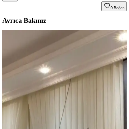
0
Beğen
Ayrıca Bakınız
Ucuz Tül Seçenekleri ve Kullanım İpuçları Ev ve
Ofis Dekorasyonunda
Uygun fiyatlı tüller, çeşitli renk ve doku seçenekleriyle
dekorasyonda estetik ve fonksiyonel çözümler sunar. Kalite ve
bakım ipuçlarıyla uzun ömürlü kullanım sağlar.
İkea Desenli Rulo Perdeler: Estetik ve
Fonksiyonelliği Bir Arada Sunan Çözümler
İkea desenli rulo perdeler, çeşitli desen ve renk seçenekleriyle estetik
ve fonksiyonellik sunar. Dayanıklı malzemeleri ve kolay
mekanizmasıyla iç mekan dekorasyonunuza pratik çözümler getirir.
Pencere Perde Sistemlerinde Montaj Derinliği ve
Estetik Seçeneklerin Önemi