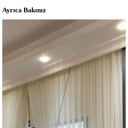
Ayrıca Bakınız
Ucuz Tül Seçenekleri ve Kullanım İpuçları Ev ve
Ofis Dekorasyonunda
Uygun fiyatlı tüller, çeşitli renk ve doku seçenekleriyle
dekorasyonda estetik ve fonksiyonel çözümler sunar. Kalite ve
bakım ipuçlarıyla uzun ömürlü kullanım sağlar.
İkea Desenli Rulo Perdeler: Estetik ve
Fonksiyonelliği Bir Arada Sunan Çözümler
İkea desenli rulo perdeler, çeşitli desen ve renk seçenekleriyle estetik
ve fonksiyonellik sunar. Dayanıklı malzemeleri ve kolay
mekanizmasıyla iç mekan dekorasyonunuza pratik çözümler getirir.
Pencere Perde Sistemlerinde Montaj Derinliği ve
Estetik Seçeneklerin Önemi
Pencere kasası derinliği, perde ve panjur montajında kritik rol oynar.
İç ve dış montaj seçenekleri, yüzey özellikleri ve panjur kalınlığı