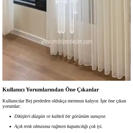
Jüt Perdeler: Doğal ve Dayanıklı Dekorasyon
Seçenekleri İçin Kapsamlı Rehber
Jüt perdeler, doğal malzemeleri ve dayanıklılıklarıyla iç ve dış
mekanlara sıcaklık katan sürdürülebilir dekorasyon ürünleridir.
Farklı modelleri ve bakım ipuçlarıyla yaşam alanlarınızı
güzelleştirin.
Ev Dekorasyonunda Tül Perdeler: Şıklık ve
Fonksiyonellik Bir Arada
Tül perdeler, hafif ve şeffaf yapılarıyla mekanlara ferahlık ve zarafet
katar, renk uyumu ve bakım ipuçlarıyla ev dekorasyonunu tamamlar.
Kullanıcı Yorumlarından Öne Çıkanlar
Kullanıcılar Bej perdeden oldukça memnun kalıyor. İşte öne çıkan
yorumlar:
Dikişleri düzgün ve kaliteli bir görünüm sunuyor.
Açık renk olmasına rağmen kapatıcılığı çok iyi.