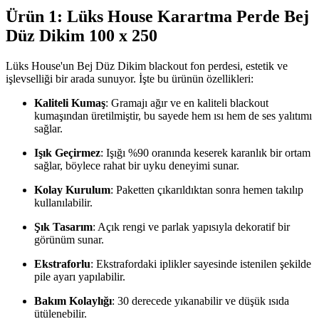
Ürün 1: Lüks House Karartma Perde Bej
Düz Dikim 100 x 250
Lüks House'un Bej Düz Dikim blackout fon perdesi, estetik ve
işlevselliği bir arada sunuyor. İşte bu ürünün özellikleri:
Kaliteli Kumaş
: Gramajı ağır ve en kaliteli blackout
kumaşından üretilmiştir, bu sayede hem ısı hem de ses yalıtımı
sağlar.
Işık Geçirmez
: Işığı %90 oranında keserek karanlık bir ortam
sağlar, böylece rahat bir uyku deneyimi sunar.
Kolay Kurulum
: Paketten çıkarıldıktan sonra hemen takılıp
kullanılabilir.
Şık Tasarım
: Açık rengi ve parlak yapısıyla dekoratif bir
görünüm sunar.
Ekstraforlu
: Ekstrafordaki iplikler sayesinde istenilen şekilde
pile ayarı yapılabilir.
Bakım Kolaylığı
: 30 derecede yıkanabilir ve düşük ısıda
ütülenebilir.