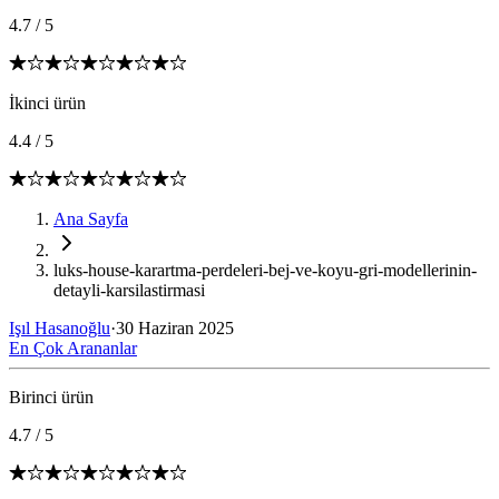
4.7
/
5
İkinci ürün
4.4
/
5
Ana Sayfa
luks-house-karartma-perdeleri-bej-ve-koyu-gri-modellerinin-
detayli-karsilastirmasi
Işıl Hasanoğlu
·
30 Haziran 2025
En Çok Arananlar
Birinci ürün
4.7
/
5