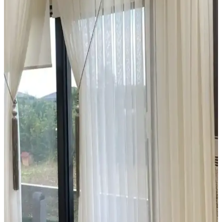
Pencere kasası derinliği, perde ve panjur montajında kritik rol oynar.
İç ve dış montaj seçenekleri, yüzey özellikleri ve panjur kalınlığı
estetik ve işlevsellik açısından değerlendirilir.
Estetik ve İşlevsel Modern Perde Modelleriyle
Mekânlarınızı Geliştirin
Perdeler, estetik ve fonksiyonelliği bir arada sunan modern
tasarımlarla iç mekanların vazgeçilmez unsurlarıdır. Çeşitli malzeme
ve modellerle her mekâna uygun çözümler bulunabilir.
Yatak Odası Dekorasyonunda Konfor ve Estetiği
Artıran Ürünler ve Seçenekler
Yatak odası dekorasyonunda ergonomik yataklar, yumuşak yastıklar
ve şık örtülerle uyku kalitenizi yükseltin, odanızı kişisel tarzınıza
uygun hale getirin.
Bebek Odası Güvenliği İçin Halı ve Perde Seçimi
Rehberi
Bebek odası için güvenli ve sağlıklı halı ile perde seçimi, malzeme
kalitesi ve tasarım detaylarıyla çocuk sağlığını koruma altına alır.