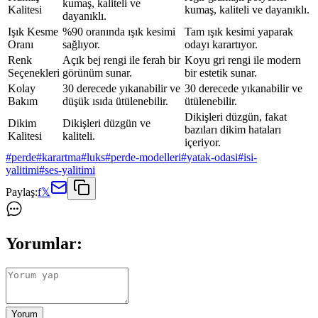
kumaş, kaliteli ve
Kalitesi
kumaş, kaliteli ve dayanıklı.
dayanıklı.
Işık Kesme
%90 oranında ışık kesimi
Tam ışık kesimi yaparak
Oranı
sağlıyor.
odayı karartıyor.
Renk
Açık bej rengi ile ferah bir
Koyu gri rengi ile modern
Seçenekleri
görünüm sunar.
bir estetik sunar.
Kolay
30 derecede yıkanabilir ve
30 derecede yıkanabilir ve
Bakım
düşük ısıda ütülenebilir.
ütülenebilir.
Dikişleri düzgün, fakat
Dikim
Dikişleri düzgün ve
bazıları dikim hataları
Kalitesi
kaliteli.
içeriyor.
#
perde
#
karartma
#
luks
#
perde-modelleri
#
yatak-odasi
#
isi-
yalitimi
#
ses-yalitimi
Paylaş:
f
𝕏
Yorumlar:
Yorum