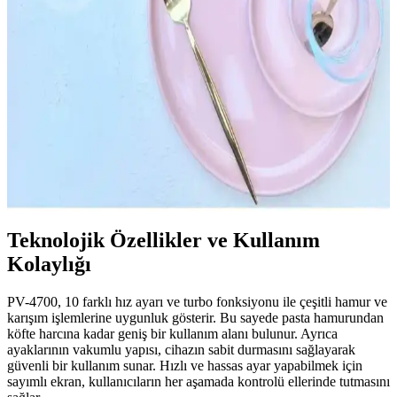
Çözümlerle Mutfak Dekorasyonunu Geliştirin
Ferforje mutfak askıları, dayanıklı ve estetik tasarımlarıyla mutfak
düzenini sağlar. Çeşitli kullanım alanları ve bakım ipuçlarıyla uzun
ömürlü kullanım sunar.
Estetik ve Fonksiyonel Mutfak Kahvaltı Takımları:
Doğru Seçim Rehberi ve Güncel Trendler
Mutfak kahvaltı takımlarında estetik ve fonksiyonellik kriterleri,
malzeme seçimleri ve güncel trendler detaylı şekilde anlatılıyor.
Teknolojik Özellikler ve Kullanım
Kolaylığı
PV-4700, 10 farklı hız ayarı ve turbo fonksiyonu ile çeşitli hamur ve
karışım işlemlerine uygunluk gösterir. Bu sayede pasta hamurundan
köfte harcına kadar geniş bir kullanım alanı bulunur. Ayrıca
ayaklarının vakumlu yapısı, cihazın sabit durmasını sağlayarak
güvenli bir kullanım sunar. Hızlı ve hassas ayar yapabilmek için
sayımlı ekran, kullanıcıların her aşamada kontrolü ellerinde tutmasını