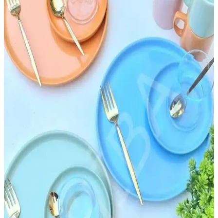
edilmelidir.
İKEA Ankastre Fırın Modülleri ile Modern ve
Fonksiyonel Mutfak Tasarımı
İKEA ankastre fırın modülleri, çeşitli boyut ve tasarım
seçenekleriyle modern mutfaklarda alan tasarrufu ve estetik sağlar,
kolay montaj ve kullanım avantajları sunar.
İç Mekan Tasarımında Fincan Düzeni: Estetik ve
İşlevselliğin Birleşimi
Fincan düzeni, iç mekan tasarımında estetik ve fonksiyonelliği
artıran önemli bir unsurdur. Kullanım kolaylığı ve görsel uyum
sağlayan düzenlemelerle yaşam alanlarınızı geliştirin.
İnce Uzun Raflı Dolaplar: Modern Tasarım ve
Fonksiyonellik Bir Arada
İnce uzun raflı dolaplar, alan tasarrufu sağlar, dayanıklı
malzemelerden üretilir ve modern tasarımlarıyla yaşam alanlarını
güzelleştirir. Çok yönlü kullanım alanlarıyla fonksiyonellik sunar.