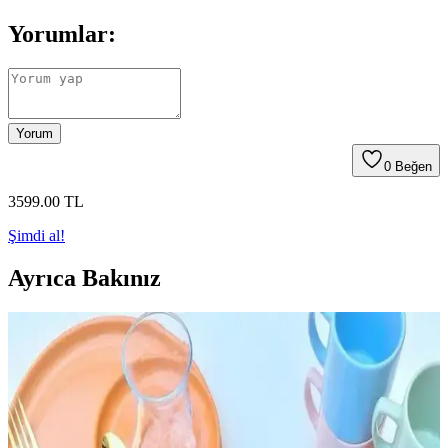
Yorumlar:
Yorum
0
Beğen
3599
.00
TL
Şimdi al!
Ayrıca Bakınız
Butcher Block Tezgahların Bakımı ve Korunması:
Mineral Yağ ve Doğru Yüzey İşlemleri
Butcher block tezgahların dayanıklılığı, doğru bakım ve koruma
yöntemlerine bağlıdır. Mineral yağ nemlendirir ancak koruma
sağlamaz. Kuruyan yağlar ve balmumu içeren ürünler tercih