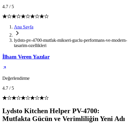
4.7
/
5
Ana Sayfa
lydsto-pv-4700-mutfak-mikseri-guclu-performans-ve-modern-
tasarim-ozellikleri
İlham Veren Yazılar
Değerlendirme
4.7
/
5
Lydsto Kitchen Helper PV-4700:
Mutfakta Gücün ve Verimliliğin Yeni Adı