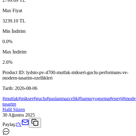
2799.69
TL
Max Fiyat
3239.10
TL
Min İndirim
0.0
%
Max İndirim
2.6
%
Product ID:
lydsto-pv-4700-mutfak-mikseri-guclu-performans-ve-
modern-tasarim-ozellikleri
Tarih:
2026-08-06
#
mutfak
#
mikser
#
guclu
#
paslanmazcelik
#
hamuryogurma
#
enerji
#
mode
tasarim
Halil Süzen
30 Ağustos 2025
Paylaş:
f
𝕏