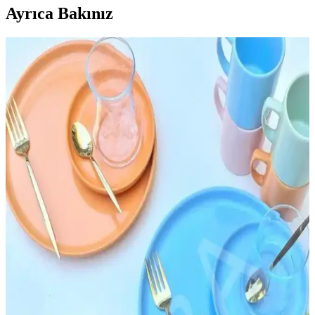
Ayrıca Bakınız
Butcher Block Tezgahların Bakımı ve Korunması:
Mineral Yağ ve Doğru Yüzey İşlemleri
Butcher block tezgahların dayanıklılığı, doğru bakım ve koruma
yöntemlerine bağlıdır. Mineral yağ nemlendirir ancak koruma
sağlamaz. Kuruyan yağlar ve balmumu içeren ürünler tercih
edilmelidir.
İKEA Ankastre Fırın Modülleri ile Modern ve
Fonksiyonel Mutfak Tasarımı
İKEA ankastre fırın modülleri, çeşitli boyut ve tasarım
seçenekleriyle modern mutfaklarda alan tasarrufu ve estetik sağlar,
kolay montaj ve kullanım avantajları sunar.
İç Mekan Tasarımında Fincan Düzeni: Estetik ve
İşlevselliğin Birleşimi
Fincan düzeni, iç mekan tasarımında estetik ve fonksiyonelliği