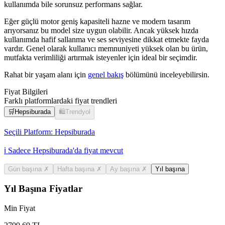
kullanımda bile sorunsuz performans sağlar.
Eğer güçlü motor geniş kapasiteli hazne ve modern tasarım
arıyorsanız bu model size uygun olabilir. Ancak yüksek hızda
kullanımda hafif sallanma ve ses seviyesine dikkat etmekte fayda
vardır. Genel olarak kullanıcı memnuniyeti yüksek olan bu ürün,
mutfakta verimliliği artırmak isteyenler için ideal bir seçimdir.
Rahat bir yaşam alanı için
genel bakış
bölümünü inceleyebilirsin.
Fiyat Bilgileri
Farklı platformlardaki fiyat trendleri
🛒
Hepsiburada
🛍️
Trendyol
Seçili Platform:
Hepsiburada
ℹ️ Sadece Hepsiburada'da fiyat mevcut
Gün başına
✗
Hafta başına
✗
Ay başına
✗
Yıl başına
Yıl Başına Fiyatlar
Min Fiyat