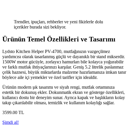
Trendler, ipuçları, rehberler ve yeni fikirlerle dolu
içerikler burada sizi bekliyor.
Ürünün Temel Özellikleri ve Tasarımı
Lydsto Kitchen Helper PV-4700, mutfağınızın vazgeçilmez
yardımcısı olarak tasarlanmış güçlü ve dayanıklı bir stand mikserdir.
1500W motor gücüyle, zorlayıcı hamurları bile kolayca yoğurabilir
ve farklı mutfak ihtiyaçlarınızı karşılar. Geniş 5.2 litrelik paslanmaz
çelik haznesi, büyük miktarlarda malzeme hazırlamanıza imkan tanır
böylece aile içi yemekler ve özel tarifler için idealdir.
Ürünün modern şık tasarımı ve siyah rengi, mutfak ortamınıza
estetik bir dokunuş ekler. Dokunmatik ekran ve gösterge özellikleri,
kullanıcı dostu bir deneyim sunar. Ayrıca kapak ve başlıkların kolay
takıp çıkarılabilir olması, temizlik ve kullanım kolaylığı sağlar.
3599
.00
TL
Şimdi al!