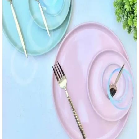
Emsan Sonsuz Aşk 2 Kişilik Kahve Fincan Takımı
Modern Tasarımı ve Dayanıklılığıyla Öne Çıkıyor
Emsan Sonsuz Aşk 2 kişilik kahve fincan takımı, modern tasarımı ve
yüksek kaliteli seramik malzemesiyle kahve deneyimini
zenginleştirir, dayanıklı ve kullanışlıdır.
Emsan İstiridye Ürünleri: Mutfak Hijyeni ve
Dayanıklılık İçin Profesyonel Çözümler
Emsan istiridye ürünleri, yüksek kalite ve hijyen standartlarıyla
mutfak ve restoranlarda dayanıklı ve pratik kullanım sağlar.
Ferforje Mutfak Askıları: Estetik ve Dayanıklı
Çözümlerle Mutfak Dekorasyonunu Geliştirin
Ferforje mutfak askıları, dayanıklı ve estetik tasarımlarıyla mutfak
düzenini sağlar. Çeşitli kullanım alanları ve bakım ipuçlarıyla uzun
ömürlü kullanım sunar.
Estetik ve Fonksiyonel Mutfak Kahvaltı Takımları:
Doğru Seçim Rehberi ve Güncel Trendler