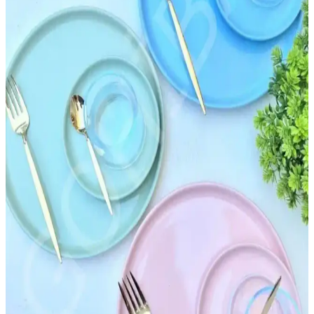
artıran önemli bir unsurdur. Kullanım kolaylığı ve görsel uyum
sağlayan düzenlemelerle yaşam alanlarınızı geliştirin.
İnce Uzun Raflı Dolaplar: Modern Tasarım ve
Fonksiyonellik Bir Arada
İnce uzun raflı dolaplar, alan tasarrufu sağlar, dayanıklı
malzemelerden üretilir ve modern tasarımlarıyla yaşam alanlarını
güzelleştirir. Çok yönlü kullanım alanlarıyla fonksiyonellik sunar.
Emsan Sonsuz Aşk 2 Kişilik Kahve Fincan Takımı
Modern Tasarımı ve Dayanıklılığıyla Öne Çıkıyor
Emsan Sonsuz Aşk 2 kişilik kahve fincan takımı, modern tasarımı ve
yüksek kaliteli seramik malzemesiyle kahve deneyimini
zenginleştirir, dayanıklı ve kullanışlıdır.
Emsan İstiridye Ürünleri: Mutfak Hijyeni ve
Dayanıklılık İçin Profesyonel Çözümler
Emsan istiridye ürünleri, yüksek kalite ve hijyen standartlarıyla
mutfak ve restoranlarda dayanıklı ve pratik kullanım sağlar.
Ferforje Mutfak Askıları: Estetik ve Dayanıklı