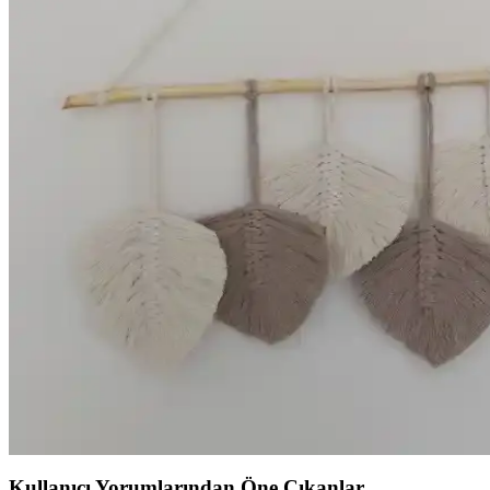
Makrome Dekorasyon Aksesuarları ile İç Mekanlara 
Makrome aksesuarları, doğal ipliklerle yapılan estetik ve fonksiyonel d
İp ve Duvar Süsü El İşleri: Yaratıcı ve Kişisel Dekoras
İp ve duvar süsleri el işleri, çeşitli teknikler ve malzemelerle kişisel
Kendin Yap Makrome Su Şişesi Kilifi: Doğal ve Da
Makrome su şişesi kilifi, doğal malzemelerle yapılan, dayanıklı ve est
Capri Swing Cunda ve Monalin Home Garden Kudüs 
Capri Swing Cunda ve Monalin Home Garden Kudüs Makrome bahçe salınc
incelendi.
İp ile Duvar Süsü Yapımı: Adım Adım Rehber ve Tasa
İp ile duvar süsü yapımı, ekonomik ve kişisel dokunuşlar katmanın en g
Kullanıcı Yorumlarından Öne Çıkanlar