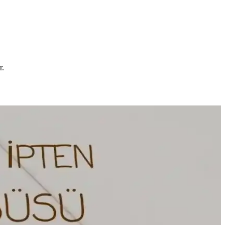
r.
ara özgünlük kazandırın.
hediye alternatifleri sunar.
arımlar oluşturabilirsiniz.