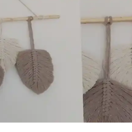
Doğal ve Estetik Dokunuşlar
ekoratif öğelerdir. Duvar süsleri ve bitki askılarıyla iç mekanlara sıcak
yon Fikirleri
 ve estetik dekorasyon sağlar, iç mekanlara sıcaklık ve özgünlük katar, sü
yanıklı Koruma Çözümü
etik bir koruma çözümüdür. Kendin yap projeleriyle sürdürülebilir yaşam 
Makrome Bahçe Salıncağı Karşılaştırması
akları malzeme, tasarım, dayanıklılık ve konfor açısından karşılaştırı
rım İpuçları
üzel yollarından biridir. Adım adım teknikler ve tasarım önerileriyle ev