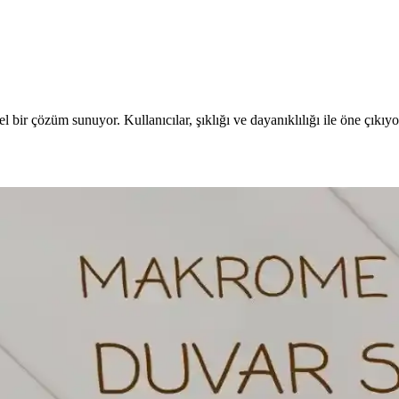
l bir çözüm sunuyor. Kullanıcılar, şıklığı ve dayanıklılığı ile öne çıkıyo
el Dekorasyon Trendleri
unar. Makrome ve farklı tekniklerle kişisel dokunuşlar ekleyerek mekanl
Trendleri
eşitli renk ve motiflerle kişiselleştirilebilir, el yapımı projelerle ev ve 
etik Uygulama Yöntemleri
 Renkli ipler ve düğüm teknikleriyle kişisel tarzınızı yansıtan özgün tas