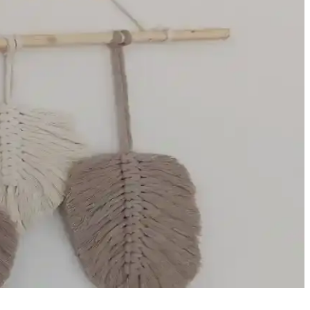
lık katmanın en güzel yolu.
rdürülebilir ve uygun maliyetli çözümler sunar.
tarzını benimseyenler için ideal bir seçenektir.
ldı. Her iki modelin avantajları ve kullanıcı yorumları detaylıca
inize sıcaklık katın.