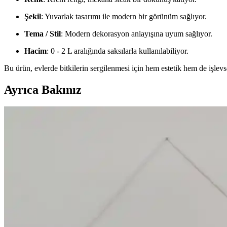
Şekil
: Yuvarlak tasarımı ile modern bir görünüm sağlıyor.
Tema / Stil
: Modern dekorasyon anlayışına uyum sağlıyor.
Hacim
: 0 - 2 L aralığında saksılarla kullanılabiliyor.
Bu ürün, evlerde bitkilerin sergilenmesi için hem estetik hem de işlevse
Ayrıca Bakınız
Duvar Süsleri ve İp Detaylarıyla Modern ve Geleneks
İp detaylarıyla yapılan duvar süsleri, estetik ve ekonomik çözümler s
Makrome Su Şişesi Kılıfı Dekorasyon ve Kendin Yap 
Makrome su şişesi kılıfı, estetik ve pratik bir dekorasyon seçeneği olup, ç
Su Şişeleri İçin Makrome Kaplama Teknikleri ve Est
Su şişeleri için makrome kaplama, estetik ve koruyucu avantajlar sunar.