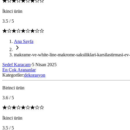
İkinci ürün
3.5
/
5
Ana Sayfa
makrame-ve-white-line-makrome-saksiliklari-karsilastirmasi-
Sedef Karaçam
·
5 Nisan 2025
En Çok Arananlar
Kategoriler:
dekorasyon
Birinci ürün
3.6
/
5
İkinci ürün
3.5
/
5