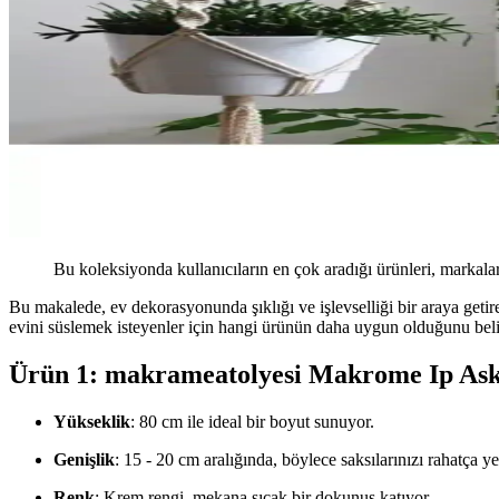
Bu koleksiyonda kullanıcıların en çok aradığı ürünleri, markalar
Bu makalede, ev dekorasyonunda şıklığı ve işlevselliği bir araya getire
evini süslemek isteyenler için hangi ürünün daha uygun olduğunu beli
Ürün 1: makrameatolyesi Makrome Ip Askı
Yükseklik
: 80 cm ile ideal bir boyut sunuyor.
Genişlik
: 15 - 20 cm aralığında, böylece saksılarınızı rahatça yer
Renk
: Krem rengi, mekana sıcak bir dokunuş katıyor.