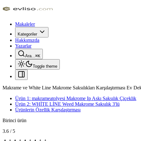
Makaleler
Kategoriler
Hakkımızda
Yazarlar
Ara...
⌘
K
Toggle theme
Makrame ve White Line Makrome Saksılıkları Karşılaştırması Ev D
Ürün 1: makrameatolyesi Makrome Ip Askı Saksılık Çiçeklik
Ürün 2: WHİTE LİNE Weed Makrome Saksılık 3'lü
Ürünlerin Özellik Karşılaştırması
Birinci ürün
3.6
/
5