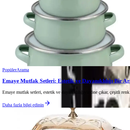
Popüler
Arama
Emaye Mutfak Setleri: Estetik ve Dayanıklılığı Bir
Emaye mutfak setleri, estetik ve dayanıklılığıyla öne çıkar, çeşitli ren
Daha fazla bilgi edinin