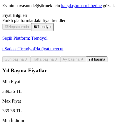
Evinin havasını değiştirmek için
karşılaştırma rehberine
göz at.
Fiyat Bilgileri
Farklı platformlardaki fiyat trendleri
🛒
Hepsiburada
🛍️
Trendyol
Seçili Platform:
Trendyol
ℹ️ Sadece Trendyol'da fiyat mevcut
Gün başına
✗
Hafta başına
✗
Ay başına
✗
Yıl başına
Yıl Başına Fiyatlar
Min Fiyat
339.36
TL
Max Fiyat
339.36
TL
Min İndirim