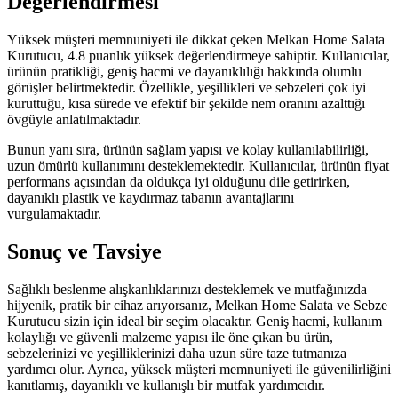
Değerlendirmesi
Yüksek müşteri memnuniyeti ile dikkat çeken Melkan Home Salata
Kurutucu, 4.8 puanlık yüksek değerlendirmeye sahiptir. Kullanıcılar,
ürünün pratikliği, geniş hacmi ve dayanıklılığı hakkında olumlu
görüşler belirtmektedir. Özellikle, yeşillikleri ve sebzeleri çok iyi
kuruttuğu, kısa sürede ve efektif bir şekilde nem oranını azalttığı
övgüyle anlatılmaktadır.
Bunun yanı sıra, ürünün sağlam yapısı ve kolay kullanılabilirliği,
uzun ömürlü kullanımını desteklemektedir. Kullanıcılar, ürünün fiyat
performans açısından da oldukça iyi olduğunu dile getirirken,
dayanıklı plastik ve kaydırmaz tabanın avantajlarını
vurgulamaktadır.
Sonuç ve Tavsiye
Sağlıklı beslenme alışkanlıklarınızı desteklemek ve mutfağınızda
hijyenik, pratik bir cihaz arıyorsanız, Melkan Home Salata ve Sebze
Kurutucu sizin için ideal bir seçim olacaktır. Geniş hacmi, kullanım
kolaylığı ve güvenli malzeme yapısı ile öne çıkan bu ürün,
sebzelerinizi ve yeşilliklerinizi daha uzun süre taze tutmanıza
yardımcı olur. Ayrıca, yüksek müşteri memnuniyeti ile güvenilirliğini
kanıtlamış, dayanıklı ve kullanışlı bir mutfak yardımcıdır.