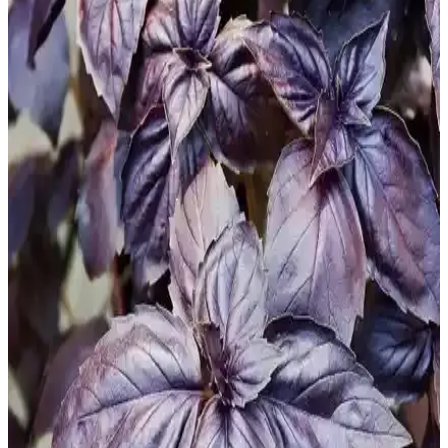
Modern ve Fonksiyonel Salata Kurutucu
Ürünleriyle Mutfak Verimliliğinizi Artırın
Modern mutfakların vazgeçilmezi olan salata kurutucular, kullanım
kolaylığı ve şık tasarımlarıyla mutfak verimliliğinizi artırır, hijyen
sağlar ve alan tasarrufu sunar.
Ikea Cam Salata Kaseleri: Estetik ve Fonksiyonellik
Sunan Modern Mutfak Gereçleri
Ikea cam salata kaseleri, şeffaf ve dayanıklı yapısıyla estetik ve
hijyenik mutfak çözümleri sunar. Çok yönlü kullanımı ve kolay
temizliğiyle modern mutfakların vazgeçilmezi olur.
Modern Mutfaklar İçin Fonksiyonel Salata
Kurutucu Seçenekleri ve Kullanım İpuçları
Modern mutfaklar için tasarlanan salata kurutucular, sebze ve
meyvelerin üzerlerindeki suyu hızlıca alır, zaman kazandırır ve
lezzeti korur. Dayanıklı ve hijyenik modellerle mutfağınızı yenileyin.
Modern fonksiyonel salata kurutucu mutfak