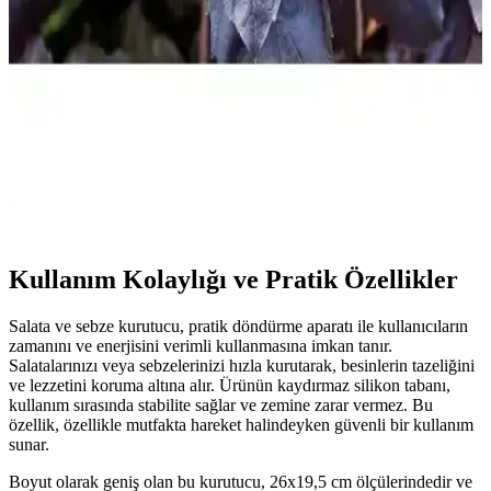
Modern mutfaklarda salata hazırlama ve kurutma işlemlerini
kolaylaştıran dayanıklı ve şık salata kurutucuları hakkında detaylar,
malzeme seçenekleri ve kullanım avantajlarıyla mutfak deneyiminizi
geliştirin.
Arzuman Mor Reyhan Tohumları: Aromatik ve
Görsel Çekiciliğiyle Çok Yönlü Bitki Seçeneği
Arzuman Mor Reyhan, mor yaprakları ve aromasıyla öne çıkan,
kolay bakım sağlayan çok yönlü bir bitkidir. Bahçe veya saksıda
yetiştirilebilir, mutfakta kullanılabilir ve görsel açıdan da çekicidir.
Kullanım Kolaylığı ve Pratik Özellikler
Salata ve sebze kurutucu, pratik döndürme aparatı ile kullanıcıların
zamanını ve enerjisini verimli kullanmasına imkan tanır.
Salatalarınızı veya sebzelerinizi hızla kurutarak, besinlerin tazeliğini
ve lezzetini koruma altına alır. Ürünün kaydırmaz silikon tabanı,
kullanım sırasında stabilite sağlar ve zemine zarar vermez. Bu
özellik, özellikle mutfakta hareket halindeyken güvenli bir kullanım
sunar.
Boyut olarak geniş olan bu kurutucu, 26x19,5 cm ölçülerindedir ve