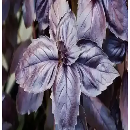
Sunan Modern Mutfak Gereçleri
Ikea cam salata kaseleri, şeffaf ve dayanıklı yapısıyla estetik ve
hijyenik mutfak çözümleri sunar. Çok yönlü kullanımı ve kolay
temizliğiyle modern mutfakların vazgeçilmezi olur.
Modern Mutfaklar İçin Fonksiyonel Salata
Kurutucu Seçenekleri ve Kullanım İpuçları
Modern mutfaklar için tasarlanan salata kurutucular, sebze ve
meyvelerin üzerlerindeki suyu hızlıca alır, zaman kazandırır ve
lezzeti korur. Dayanıklı ve hijyenik modellerle mutfağınızı yenileyin.
Modern fonksiyonel salata kurutucu mutfak
gereçleri: pratik kullanım ve hijyen avantajları
Sağlıklı beslenmeye uygun, suyu etkin şekilde alan modern salata
kurutucu mutfak gereçleri, kullanım kolaylığı ve hijyen sağlar,
zaman kazandırır ve mutfak düzenini destekler.
Modern ve Fonksiyonel Salata Kurutucuları ile
Mutfaklarınızı Yenileyin