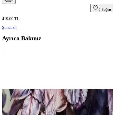
Yorum
0
Beğen
419
.00
TL
Şimdi al!
Ayrıca Bakınız
Mika Kase Nedir? Modern ve Şeffaf Sunumlar İçin
Pratik Çözümler
Mika kase, şeffaf ve dayanıklı akrilik malzemeden üretilmiş modern
sunum kabıdır. Farklı boyut ve modelleriyle yiyeceklerin estetik
sunumu için ideal, ekonomik ve çevre dostudur.
Salata Kurutucu ile Mutfak Dekorasyonunu
Modern ve Fonksiyonel Hale Getirin
Salata kurutucu, mutfak düzenini sağlarken salataların tazeliğini
korur, şık tasarımıyla dekorasyona uyum sağlar. Dayanıklı ve
kullanışlı modellerle yaşam alanlarınızı kolayca yenileyin.