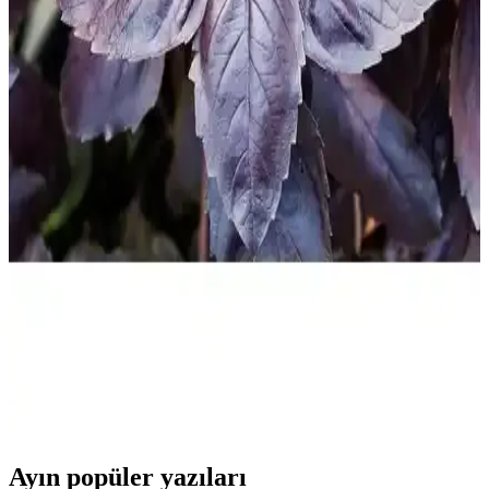
gereçleri: pratik kullanım ve hijyen avantajları
Sağlıklı beslenmeye uygun, suyu etkin şekilde alan modern salata
kurutucu mutfak gereçleri, kullanım kolaylığı ve hijyen sağlar,
zaman kazandırır ve mutfak düzenini destekler.
Modern ve Fonksiyonel Salata Kurutucuları ile
Mutfaklarınızı Yenileyin
Modern mutfaklarda salata hazırlama ve kurutma işlemlerini
kolaylaştıran dayanıklı ve şık salata kurutucuları hakkında detaylar,
malzeme seçenekleri ve kullanım avantajlarıyla mutfak deneyiminizi
geliştirin.
Arzuman Mor Reyhan Tohumları: Aromatik ve
Görsel Çekiciliğiyle Çok Yönlü Bitki Seçeneği
Arzuman Mor Reyhan, mor yaprakları ve aromasıyla öne çıkan,
kolay bakım sağlayan çok yönlü bir bitkidir. Bahçe veya saksıda
yetiştirilebilir, mutfakta kullanılabilir ve görsel açıdan da çekicidir.
Ayın popüler yazıları