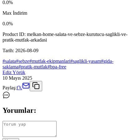
0.0
%
Max İndirim
0.0
%
Product ID:
melkan-home-salata-ve-sebze-kurutucu-saglikli-ve-
pratik-mutfak-arkadasi
Tarih:
2026-08-09
#
salata
#
sebze
#
mutfak-ekipmanlari
#
saglikli-yasam
#
gida-
saklama
#
pratik-mutfak
#
bpa-free
Ediz Yörük
10 Mayıs 2025
Paylaş:
f
𝕏
Yorumlar: