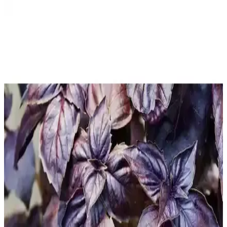
Mika Kase Nedir? Modern ve Şeffaf Sunumlar İçin
Pratik Çözümler
Mika kase, şeffaf ve dayanıklı akrilik malzemeden üretilmiş modern
sunum kabıdır. Farklı boyut ve modelleriyle yiyeceklerin estetik
sunumu için ideal, ekonomik ve çevre dostudur.
Salata Kurutucu ile Mutfak Dekorasyonunu
Modern ve Fonksiyonel Hale Getirin
Salata kurutucu, mutfak düzenini sağlarken salataların tazeliğini
korur, şık tasarımıyla dekorasyona uyum sağlar. Dayanıklı ve
kullanışlı modellerle yaşam alanlarınızı kolayca yenileyin.
Modern ve Fonksiyonel Salata Kurutucu
Ürünleriyle Mutfak Verimliliğinizi Artırın
Modern mutfakların vazgeçilmezi olan salata kurutucular, kullanım
kolaylığı ve şık tasarımlarıyla mutfak verimliliğinizi artırır, hijyen
sağlar ve alan tasarrufu sunar.
Ikea Cam Salata Kaseleri: Estetik ve Fonksiyonellik