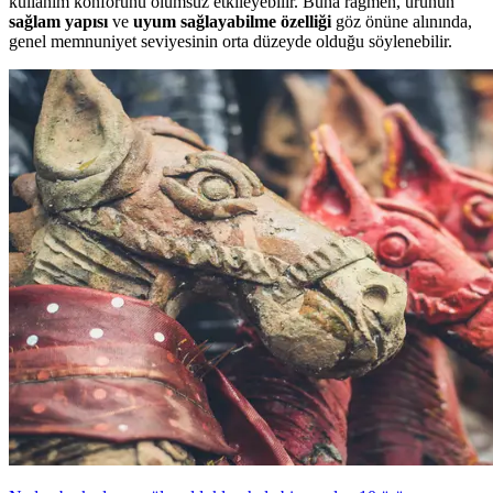
kullanım konforunu olumsuz etkileyebilir. Buna rağmen, ürünün
sağlam yapısı
ve
uyum sağlayabilme özelliği
göz önüne alınında,
genel memnuniyet seviyesinin orta düzeyde olduğu söylenebilir.