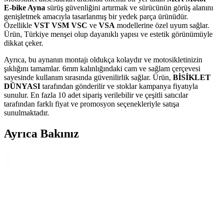
E-bike Ayna
sürüş güvenliğini artırmak ve sürücünün görüş alanını
genişletmek amacıyla tasarlanmış bir yedek parça ürünüdür.
Özellikle
VST
VSM
VSC
ve
VSA
modellerine özel uyum sağlar.
Ürün, Türkiye menşei olup dayanıklı yapısı ve estetik görünümüyle
dikkat çeker.
Ayrıca, bu aynanın montajı oldukça kolaydır ve motosikletinizin
şıklığını tamamlar. 6mm kalınlığındaki cam ve sağlam çerçevesi
sayesinde kullanım sırasında güvenilirlik sağlar. Ürün,
BİSİKLET
DÜNYASI
tarafından gönderilir ve stoklar kampanya fiyatıyla
sunulur. En fazla 10 adet sipariş verilebilir ve çeşitli satıcılar
tarafından farklı fiyat ve promosyon seçenekleriyle satışa
sunulmaktadır.
Ayrıca Bakınız
LS2 RAPID 2 RACE MAT Siyah Kask Güvenlik ve
Konforu Bir Arada Sunar
LS2 RAPID 2 RACE MAT Siyah Kask, yüksek dayanıklılık,
gelişmiş havalandırma ve şık tasarımıyla sürüş deneyimini artırır.
Hafif yapısı ve güvenlik özellikleriyle motosiklet tutkunlarının