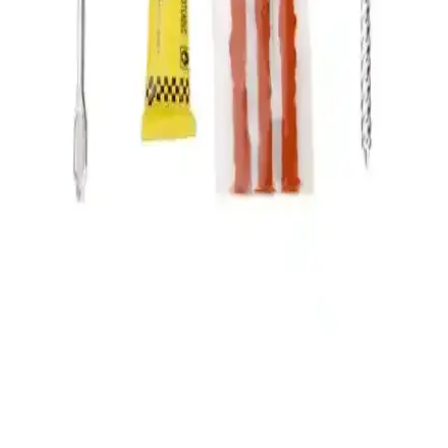
ve Güvenlik Özellikleriyle Motorcular İçin Uygun
Vexo Speed Up Siyah Eldiven, yüksek kaliteli deri, gelişmiş koruma
detayları ve dokunmatik uyumu ile güvenli ve konforlu sürüş sağlar,
CE sertifikasıyla güvence altına alınmıştır.
LS2 Kask Modelleri İçin Siyah Tınded Cam
Uyumlu Güvenlik ve Göz Koruma Çözümü
LS2 markasının FF351, FF352, FF369 ve FF384 modellerine
uygun siyah tınded kask camı, UV ışınlarına karşı %100 koruma
sağlar ve estetik görünüm sunar, güvenli sürüş için ideal bir yedek
parça.
Maxem Motorsiklet Branda XXL: Su Geçirmez ve
Dayanıklı Motosiklet Koruma Çözümü
Maxem Motorsiklet Branda XXL, su geçirmez ve büyük beden
yapısıyla enduro ve chopper tarzı motosikletleri koruyan dayanıklı
bir ürün. Hava koşullarına karşı güvenli ve estetik koruma sağlar.
Modacar Motorsiklet ve Bisiklet Lastik Tamir Kiti:
Hızlı ve Ekonomik Çözüm