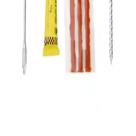
Vexo Speed Up Siyah Eldiven: Yüksek Performans
ve Güvenlik Özellikleriyle Motorcular İçin Uygun
Vexo Speed Up Siyah Eldiven, yüksek kaliteli deri, gelişmiş koruma
detayları ve dokunmatik uyumu ile güvenli ve konforlu sürüş sağlar,
CE sertifikasıyla güvence altına alınmıştır.
LS2 Kask Modelleri İçin Siyah Tınded Cam
Uyumlu Güvenlik ve Göz Koruma Çözümü
LS2 markasının FF351, FF352, FF369 ve FF384 modellerine
uygun siyah tınded kask camı, UV ışınlarına karşı %100 koruma
sağlar ve estetik görünüm sunar, güvenli sürüş için ideal bir yedek
parça.
Maxem Motorsiklet Branda XXL: Su Geçirmez ve
Dayanıklı Motosiklet Koruma Çözümü
Maxem Motorsiklet Branda XXL, su geçirmez ve büyük beden
yapısıyla enduro ve chopper tarzı motosikletleri koruyan dayanıklı
bir ürün. Hava koşullarına karşı güvenli ve estetik koruma sağlar.