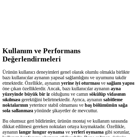
Modacar Motorsiklet ve Bisiklet Lastik Tamir Kiti:
Hızlı ve Ekonomik Çözüm
Modacar lastik tamir kiti, tubeless lastiklere uygun, kullanımı kolay
ve ekonomik bir çözüm sunar. Acil durumlarda hızlı tamir
sağlayarak yol güvenliğinizi artırır.
Kullanım ve Performans
Değerlendirmeleri
Ürünün kullanıcı deneyimleri genel olarak olumlu olmakla birlikte
bazı kullanıcılar aynanın yapısal sağlamlığını ve uyumunu takdir
etmektedir. Özellikle, aynanın
yerine iyi oturması
ve
sağlam yapısı
öne çıkan özelliklerdir. Ancak, bazı kullanıcılar aynanın
ayna
yüzeyinde büyük bir iz
olduğunu ve camın
sökülüp vidasının
sıkılması
gerektiğini belirtmektedir. Ayrıca, aynanın
sabitleme
noktalarının
yeterince stabil olmaması ve
baş bölümünün sağa
sola sallanması
yönünde şikayetler de mevcuttur.
Bu olumsuz geri bildirimler, ürünün montaj ve kullanım sırasında
dikkat edilmesi gereken noktaları ortaya koymaktadır. Özellikle,
aynanın
langır lungur oynama
ve
yerleri oymama
gibi sorunlar,