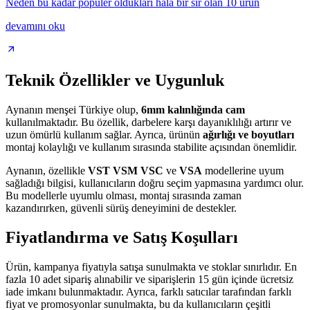
Neden bu kadar popüler oldukları hala bir sır olan 10 ürün
devamını oku
Teknik Özellikler ve Uygunluk
Aynanın menşei Türkiye olup,
6mm kalınlığında cam
kullanılmaktadır. Bu özellik, darbelere karşı dayanıklılığı artırır ve
uzun ömürlü kullanım sağlar. Ayrıca, ürünün
ağırlığı ve boyutları
montaj kolaylığı ve kullanım sırasında stabilite açısından önemlidir.
Aynanın, özellikle
VST
VSM
VSC
ve
VSA
modellerine uyum
sağladığı bilgisi, kullanıcıların doğru seçim yapmasına yardımcı olur.
Bu modellerle uyumlu olması, montaj sırasında zaman
kazandırırken, güvenli sürüş deneyimini de destekler.
Fiyatlandırma ve Satış Koşulları
Ürün, kampanya fiyatıyla satışa sunulmakta ve stoklar sınırlıdır. En
fazla 10 adet sipariş alınabilir ve siparişlerin 15 gün içinde ücretsiz
iade imkanı bulunmaktadır. Ayrıca, farklı satıcılar tarafından farklı
fiyat ve promosyonlar sunulmakta, bu da kullanıcıların çeşitli