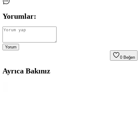
Yorumlar:
Yorum
0
Beğen
Ayrıca Bakınız
LS2 RAPID 2 RACE MAT Siyah Kask Güvenlik ve
Konforu Bir Arada Sunar
LS2 RAPID 2 RACE MAT Siyah Kask, yüksek dayanıklılık,
gelişmiş havalandırma ve şık tasarımıyla sürüş deneyimini artırır.
Hafif yapısı ve güvenlik özellikleriyle motosiklet tutkunlarının
tercihidir.
Harley Davidson Kask Sticker Seti ile Kişisel