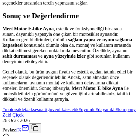
seçenekler arasından tercih yapmasını sağlar.
Sonuç ve Değerlendirme
Mert Motor E-bike Ayna
, estetik ve fonksiyonelliği bir arada
sunan, dayanıklı yapısıyla öne çıkan bir motosiklet aynasıdır.
Kullanıcı geri bildirimleri, ürünün
sağlam yapısı
ve
uyum sağlama
kapasitesi
konusunda olumlu olsa da, montaj ve kullanım sırasında
dikkat edilmesi gereken noktalar da mevcuttur. Özellikle, aynanın
sabit durmaması
ve
ayna yüzeyinde izler
gibi sorunlar, kullanım
deneyimini etkileyebilir.
Genel olarak, bu ürün uygun fiyatlı ve estetik açıdan tatmin edici bir
seçenek olarak değerlendirilebilir. Ancak, satın almadan önce
kullanıcıların, aynanın montaj ve kullanım detaylarına dikkat
etmeleri önemlidir. Sonuç itibarıyla,
Mert Motor E-bike Ayna
ile
motosikletinizin görünümünü ve güvenliğini artırabilirsiniz, tabii ki
dikkatli ve özenli kullanım şartıyla.
#
motorsiklet
#
aksesuar
#
guvenlik
#
estetik
#
uyumlu
#
dayanikli
#
kampany
Zaid Çiçek
26 Ocak 2026
Paylaş:
f
𝕏