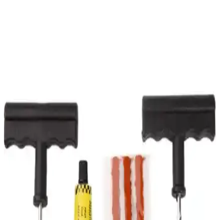
tercihidir.
Harley Davidson Kask Sticker Seti ile Kişisel
Tarzınızı Yansıtın Motosiklet Aksesuarları
Harley Davidson hayranları için tasarlanmış dayanıklı ve estetik
kask sticker seti, kişiselleştirme ve tarz yansıtma imkanı sunar. Kolay
uygulanabilir, uzun ömürlü ve çeşitli motiflerle motosiklet
deneyiminizi zenginleştirir.
CF MOTO SR 250 ve NK 250 2023 Uyumlu
Turuncu Km Koruyucu Kılıfın Detaylı İncelemesi
CF MOTO SR 250 ve NK 250 modelleri için tasarlanmış turuncu
km koruyucu kılıf, görünürlüğü artırır, dayanıklı malzemeden
üretilmiştir, montajı kolaydır ve stokta geniş yer tutar.
Genel Markalar M.t.s Chopper Ön Sosis Çanta
İncelemesi ve Kullanıcı Yorumları
Genel Markalar M.t.s tarafından tasarlanan siyah büyük boy
chopper ön sosis çanta, dayanıklı malzemeleri ve pratik kullanımıyla
motorcuların ihtiyaçlarını karşılar, uzun yolculuklar için ideal
çözümler sunar.