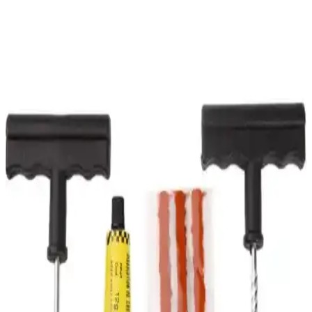
Tarzınızı Yansıtın Motosiklet Aksesuarları
Harley Davidson hayranları için tasarlanmış dayanıklı ve estetik
kask sticker seti, kişiselleştirme ve tarz yansıtma imkanı sunar. Kolay
uygulanabilir, uzun ömürlü ve çeşitli motiflerle motosiklet
deneyiminizi zenginleştirir.
CF MOTO SR 250 ve NK 250 2023 Uyumlu
Turuncu Km Koruyucu Kılıfın Detaylı İncelemesi
CF MOTO SR 250 ve NK 250 modelleri için tasarlanmış turuncu
km koruyucu kılıf, görünürlüğü artırır, dayanıklı malzemeden
üretilmiştir, montajı kolaydır ve stokta geniş yer tutar.
Genel Markalar M.t.s Chopper Ön Sosis Çanta
İncelemesi ve Kullanıcı Yorumları
Genel Markalar M.t.s tarafından tasarlanan siyah büyük boy
chopper ön sosis çanta, dayanıklı malzemeleri ve pratik kullanımıyla
motorcuların ihtiyaçlarını karşılar, uzun yolculuklar için ideal
çözümler sunar.
Vexo Speed Up Siyah Eldiven: Yüksek Performans