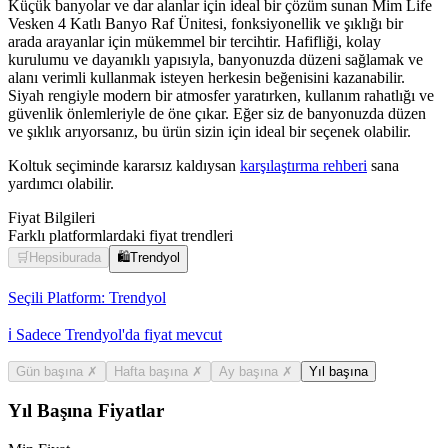
Küçük banyolar ve dar alanlar için ideal bir çözüm sunan Mim Life
Vesken 4 Katlı Banyo Raf Ünitesi, fonksiyonellik ve şıklığı bir
arada arayanlar için mükemmel bir tercihtir. Hafifliği, kolay
kurulumu ve dayanıklı yapısıyla, banyonuzda düzeni sağlamak ve
alanı verimli kullanmak isteyen herkesin beğenisini kazanabilir.
Siyah rengiyle modern bir atmosfer yaratırken, kullanım rahatlığı ve
güvenlik önlemleriyle de öne çıkar. Eğer siz de banyonuzda düzen
ve şıklık arıyorsanız, bu ürün sizin için ideal bir seçenek olabilir.
Koltuk seçiminde kararsız kaldıysan
karşılaştırma rehberi
sana
yardımcı olabilir.
Fiyat Bilgileri
Farklı platformlardaki fiyat trendleri
🛒
Hepsiburada
🛍️
Trendyol
Seçili Platform:
Trendyol
ℹ️ Sadece Trendyol'da fiyat mevcut
Gün başına
✗
Hafta başına
✗
Ay başına
✗
Yıl başına
Yıl Başına Fiyatlar