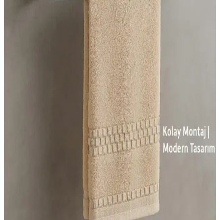
tasarımlarla banyonuzda düzen ve estetik sağlar, kullanım kolaylığı
sunar.
Modern Dayanıklı Duş Rafları: Estetik ve İşlevselliği
Bir Arada Sunan Tasarımlar
Modern duş rafları, dayanıklı malzemeleri ve şık tasarımlarıyla
banyo ortamını düzenler, kullanım kolaylığı ve estetik sağlar. Uzun
ömürlü ve suya dayanıklı seçenekler ile banyo deneyiminizi
geliştirin.
Makbulce Nergiz Beyaz ve Renkli Kirli Çamaşır
Sepetli Çok Amaçlı Banyo Dolabı Özellikleri
Makbulce Nergiz banyo dolabı, estetik ve dayanıklı tasarımıyla
banyoda düzen sağlar, hareketli raf ve sepetleriyle pratik kullanım
sunar, kolay kurulumu ve güvenli malzemeleriyle öne çıkar.
Deterjan Askılığı Seçenekleri ve Mutfak Düzeninde
Kullanım İpuçları
Mutfak ve banyolarda hijyen ve düzeni sağlayan deterjan askılıkları,
çeşitli modeller ve malzemelerle pratik kullanım sunar. Dayanıklı ve
estetik tasarımlarla temizlik alanlarınızı optimize edin.