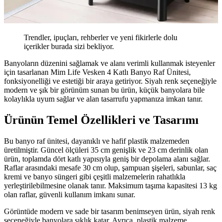
Trendler, ipuçları, rehberler ve yeni fikirlerle dolu
içerikler burada sizi bekliyor.
Banyoların düzenini sağlamak ve alanı verimli kullanmak isteyenler
için tasarlanan Mim Life Vesken 4 Katlı Banyo Raf Ünitesi,
fonksiyonelliği ve estetiği bir araya getiriyor. Siyah renk seçeneğiyle
modern ve şık bir görünüm sunan bu ürün, küçük banyolara bile
kolaylıkla uyum sağlar ve alan tasarrufu yapmanıza imkan tanır.
Ürünün Temel Özellikleri ve Tasarımı
Bu banyo raf ünitesi, dayanıklı ve hafif plastik malzemeden
üretilmiştir. Güncel ölçüleri 35 cm genişlik ve 23 cm derinlik olan
ürün, toplamda dört katlı yapısıyla geniş bir depolama alanı sağlar.
Raflar arasındaki mesafe 30 cm olup, şampuan şişeleri, sabunlar, saç
kremi ve banyo süngeri gibi çeşitli malzemelerin rahatlıkla
yerleştirilebilmesine olanak tanır. Maksimum taşıma kapasitesi 13 kg
olan raflar, güvenli kullanım imkanı sunar.
Görüntüde modern ve sade bir tasarım benimseyen ürün, siyah renk
seçeneğiyle banyolara şıklık katar. Ayrıca, plastik malzeme