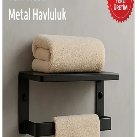
Banyo süsleri ile mekanınıza şıklık ve ferahlık katın. Trendleri takip
ederek doğal malzemeler ve fonksiyonel detaylarla banyonuzu
kişisel tarzınıza uygun hale getirin.
FBZhome 2'li Ahşap Kapaklı Akrilik Diş İpi ve
Kulak Pamuğu Organizeri Ürün Özellikleri ve
Kullanım Avantajları
FBZhome'un ahşap kapaklı akrilik diş ipi ve kulak pamuğu
organizeri, dayanıklı malzemeleri ve geniş kapasitesiyle banyonuzda
şıklık ve düzen sağlar, kullanımı kolay ve uzun ömürlüdür.
Metalshop 6 Parça Banyo Seti: Estetik ve
Fonksiyonellik Sunan Modern Tasarım
Metalshop'un 6 parçalık banyo seti, modern tasarımı ve dayanıklı
malzemeleriyle küçük alanlarda bile fonksiyonellik sağlar, şık ve
düzenli bir banyo ortamı sunar.
IKEA Küvet Sehpası Modelleri ve Banyo
Dekorasyonunda Kullanım İpuçları
IKEA'nın çeşitli küvet sehpası modelleri, dayanıklı malzeme ve şık