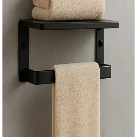
organizeri, dayanıklı malzemeleri ve geniş kapasitesiyle banyonuzda
şıklık ve düzen sağlar, kullanımı kolay ve uzun ömürlüdür.
Metalshop 6 Parça Banyo Seti: Estetik ve
Fonksiyonellik Sunan Modern Tasarım
Metalshop'un 6 parçalık banyo seti, modern tasarımı ve dayanıklı
malzemeleriyle küçük alanlarda bile fonksiyonellik sağlar, şık ve
düzenli bir banyo ortamı sunar.
IKEA Küvet Sehpası Modelleri ve Banyo
Dekorasyonunda Kullanım İpuçları
IKEA'nın çeşitli küvet sehpası modelleri, dayanıklı malzeme ve şık
tasarımlarla banyonuzda düzen ve estetik sağlar, kullanım kolaylığı
sunar.
Modern Dayanıklı Duş Rafları: Estetik ve İşlevselliği
Bir Arada Sunan Tasarımlar
Modern duş rafları, dayanıklı malzemeleri ve şık tasarımlarıyla
banyo ortamını düzenler, kullanım kolaylığı ve estetik sağlar. Uzun
ömürlü ve suya dayanıklı seçenekler ile banyo deneyiminizi