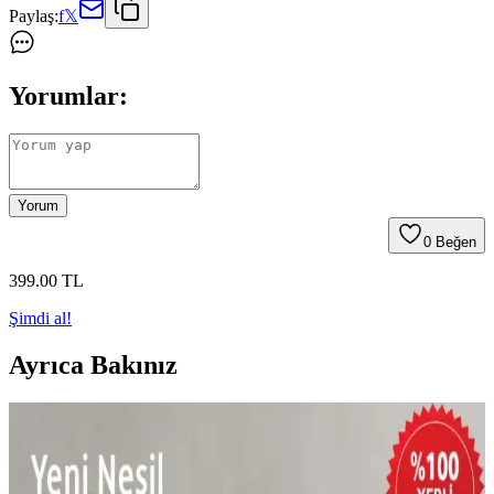
Paylaş:
f
𝕏
Yorumlar:
Yorum
0
Beğen
399
.00
TL
Şimdi al!
Ayrıca Bakınız
Banyo Süsleriyle Ev Dekorasyonunu Geliştirme ve
Modernize Etme Rehberi