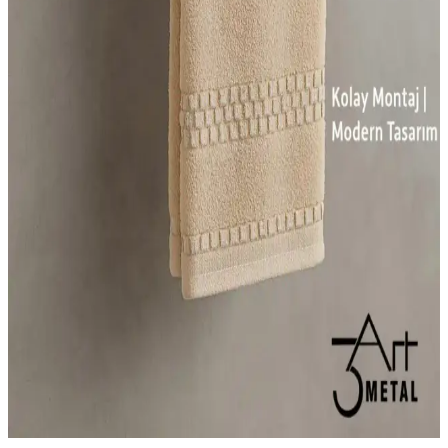
geliştirin.
Makbulce Nergiz Beyaz ve Renkli Kirli Çamaşır
Sepetli Çok Amaçlı Banyo Dolabı Özellikleri
Makbulce Nergiz banyo dolabı, estetik ve dayanıklı tasarımıyla
banyoda düzen sağlar, hareketli raf ve sepetleriyle pratik kullanım
sunar, kolay kurulumu ve güvenli malzemeleriyle öne çıkar.
Deterjan Askılığı Seçenekleri ve Mutfak Düzeninde
Kullanım İpuçları
Mutfak ve banyolarda hijyen ve düzeni sağlayan deterjan askılıkları,
çeşitli modeller ve malzemelerle pratik kullanım sunar. Dayanıklı ve
estetik tasarımlarla temizlik alanlarınızı optimize edin.
Modern 3 Raflı Havlu Askısı: Estetik ve
Fonksiyonellik İçin En İyi Çözüm
Modern 3 raflı havlu askısı, dayanıklı malzemeleri ve şık tasarımıyla
banyoda düzeni sağlar, alan tasarrufu yapar ve estetik görünüm
sunar.