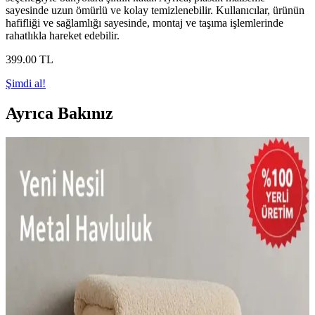
sayesinde uzun ömürlü ve kolay temizlenebilir. Kullanıcılar, ürünün
hafifliği ve sağlamlığı sayesinde, montaj ve taşıma işlemlerinde
rahatlıkla hareket edebilir.
399
.00
TL
Şimdi al!
Ayrıca Bakınız
Banyo Süsleriyle Ev Dekorasyonunu Geliştirme ve
Modernize Etme Rehberi
Banyo süsleri ile mekanınıza şıklık ve ferahlık katın. Trendleri takip
ederek doğal malzemeler ve fonksiyonel detaylarla banyonuzu
kişisel tarzınıza uygun hale getirin.
FBZhome 2'li Ahşap Kapaklı Akrilik Diş İpi ve
Kulak Pamuğu Organizeri Ürün Özellikleri ve
Kullanım Avantajları
FBZhome'un ahşap kapaklı akrilik diş ipi ve kulak pamuğu