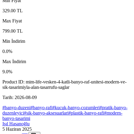
Min Fiyat
329.00
TL
Max Fiyat
799.00
TL
Min İndirim
0.0
%
Max İndirim
9.0
%
Product ID:
mim-life-vesken-4-katli-banyo-raf-unitesi-modern-ve-
sik-tasarimiyla-alan-tasarrufu-saglar
Tarih:
2026-08-09
#
banyo-duzeni
#
banyo-rafi
#
kucuk-banyo-cozumleri
#
pratik-banyo-
duzenleyici
#
sik-banyo-aksesuarlari
#
plastik-banyo-rafi
#
modern-
banyo-tasarimi
Işıl Hasanoğlu
5 Haziran 2025