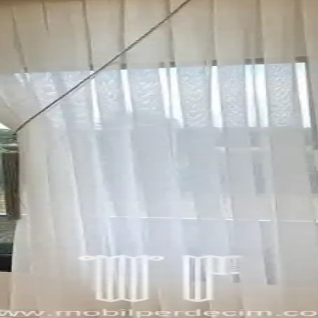
tik ve fonksiyonellik sunar. Dayanıklı malzemeleri ve kolay mekanizmasıy
tik Seçeneklerin Önemi
 ve dış montaj seçenekleri, yüzey özellikleri ve panjur kalınlığı estetik v
ınızı Geliştirin
rla iç mekanların vazgeçilmez unsurlarıdır. Çeşitli malzeme ve modeller
ran Ürünler ve Seçenekler
k örtülerle uyku kalitenizi yükseltin, odanızı kişisel tarzınıza uygun h
beri
itesi ve tasarım detaylarıyla çocuk sağlığını koruma altına alır. Doğru 
leri İçin Kapsamlı Rehber
ra sıcaklık katan sürdürülebilir dekorasyon ürünleridir. Farklı modelleri