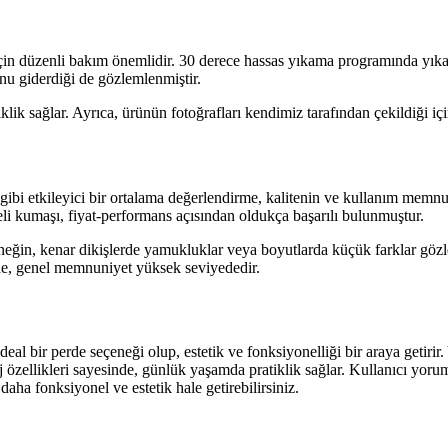
çin düzenli bakım önemlidir. 30 derece hassas yıkama programında yı
nu giderdiği de gözlemlenmiştir.
klik sağlar. Ayrıca, ürünün fotoğrafları kendimiz tarafından çekildiği için
 gibi etkileyici bir ortalama değerlendirme, kalitenin ve kullanım memnun
eli kumaşı, fiyat-performans açısından oldukça başarılı bulunmuştur.
Örneğin, kenar dikişlerde yamukluklar veya boyutlarda küçük farklar göz
e de, genel memnuniyet yüksek seviyededir.
 perde seçeneği olup, estetik ve fonksiyonelliği bir araya getirir. Yük
 özellikleri sayesinde, günlük yaşamda pratiklik sağlar. Kullanıcı yoru
 daha fonksiyonel ve estetik hale getirebilirsiniz.