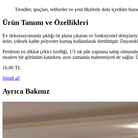
Trendler, ipuçları, rehberler ve yeni fikirlerle dolu içerikler bura
Ürün Tanımı ve Özellikleri
Ev dekorasyonunda şıklığı ön plana çıkaran ve fonksiyonel detayları
ürün, yüksek kalite polyester kumaş kullanılarak üretilmiştir. Dayanıkl
Perdenin en dikkat çekici özelliği, 1/3 sık pile yapısına sahip olmasıdı
modern bir görünüm katarken, aynı zamanda mahremiyeti de sağlar. Ürün
16
.00
TL
Şimdi al!
Ayrıca Bakınız
Ucuz Tül Seçenekleri ve Kullanım İpuçları Ev ve Of
Uygun fiyatlı tüller, çeşitli renk ve doku seçenekleriyle dekorasyonda
İkea Desenli Rulo Perdeler: Estetik ve Fonksiyonell