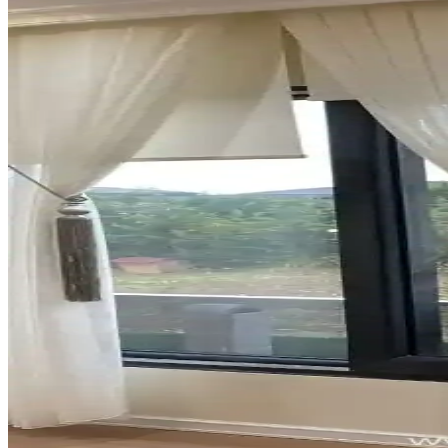
İkea desenli rulo perdeler, çeşitli desen ve renk seçenekleriyle este
Pencere Perde Sistemlerinde Montaj Derinliği ve Este
Pencere kasası derinliği, perde ve panjur montajında kritik rol oynar. İç
Estetik ve İşlevsel Modern Perde Modelleriyle Mekânlar
Perdeler, estetik ve fonksiyonelliği bir arada sunan modern tasarımla
Yatak Odası Dekorasyonunda Konfor ve Estetiği Artı
Yatak odası dekorasyonunda ergonomik yataklar, yumuşak yastıklar ve şı
Bebek Odası Güvenliği İçin Halı ve Perde Seçimi Reh
Bebek odası için güvenli ve sağlıklı halı ile perde seçimi, malzeme kal
Jüt Perdeler: Doğal ve Dayanıklı Dekorasyon Seçenek
Jüt perdeler, doğal malzemeleri ve dayanıklılıklarıyla iç ve dış mekanla