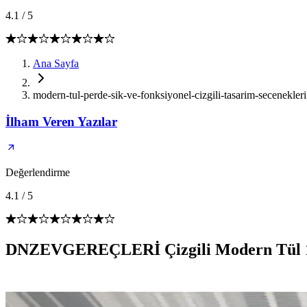
4.1
/
5
Ana Sayfa
modern-tul-perde-sik-ve-fonksiyonel-cizgili-tasarim-secenekleri
İlham Veren Yazılar
Değerlendirme
4.1
/
5
DNZEVGEREÇLERİ Çizgili Modern Tül 1/3 S