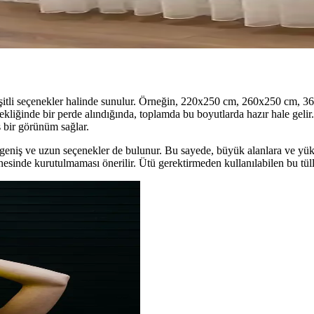
nellik Bir Arada
et katar, renk uyumu ve bakım ipuçlarıyla ev dekorasyonunu tamamlar.
 çeşitli seçenekler halinde sunulur. Örneğin, 220x250 cm, 260x250 cm, 3
kliğinde bir perde alındığında, toplamda bu boyutlarda hazır hale gelir.
ş bir görünüm sağlar.
 geniş ve uzun seçenekler de bulunur. Bu sayede, büyük alanlara ve yüks
inde kurutulmaması önerilir. Ütü gerektirmeden kullanılabilen bu tülle