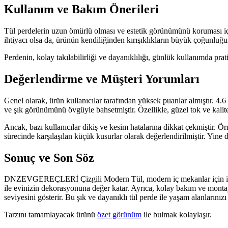
Kullanım ve Bakım Önerileri
Tül perdelerin uzun ömürlü olması ve estetik görünümünü koruması i
ihtiyacı olsa da, ürünün kendiliğinden kırışıklıkların büyük çoğunluğu
Perdenin, kolay takılabilirliği ve dayanıklılığı, günlük kullanımda prati
Değerlendirme ve Müşteri Yorumları
Genel olarak, ürün kullanıcılar tarafından yüksek puanlar almıştır. 4.6
ve şık görünümünü övgüyle bahsetmiştir. Özellikle, güzel tok ve kalit
Ancak, bazı kullanıcılar dikiş ve kesim hatalarına dikkat çekmiştir. 
sürecinde karşılaşılan küçük kusurlar olarak değerlendirilmiştir. Yin
Sonuç ve Son Söz
DNZEVGEREÇLERİ Çizgili Modern Tül, modern iç mekanlar için ideal bir
ile evinizin dekorasyonuna değer katar. Ayrıca, kolay bakım ve montaj
seviyesini gösterir. Bu şık ve dayanıklı tül perde ile yaşam alanlarınızı
Tarzını tamamlayacak ürünü
özet görünüm
ile bulmak kolaylaşır.