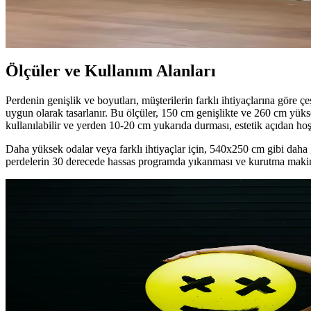
Ev Dekorasyonunda Tül Perdeler: Şıklık ve Fonksiyo
Tül perdeler, hafif ve şeffaf yapılarıyla mekanlara ferahlık ve zaraf
Ölçüler ve Kullanım Alanları
Perdenin genişlik ve boyutları, müşterilerin farklı ihtiyaçlarına göre
uygun olarak tasarlanır. Bu ölçüler, 150 cm genişlikte ve 260 cm yükse
kullanılabilir ve yerden 10-20 cm yukarıda durması, estetik açıdan ho
Daha yüksek odalar veya farklı ihtiyaçlar için, 540x250 cm gibi daha
perdelerin 30 derecede hassas programda yıkanması ve kurutma makines