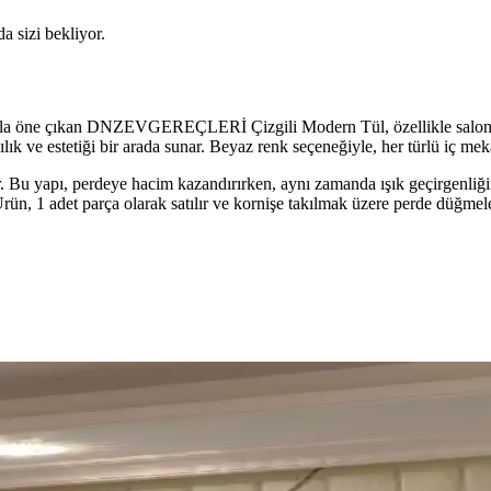
da sizi bekliyor.
yla öne çıkan DNZEVGEREÇLERİ Çizgili Modern Tül, özellikle salon ve 
ılık ve estetiği bir arada sunar. Beyaz renk seçeneğiyle, her türlü iç m
r. Bu yapı, perdeye hacim kazandırırken, aynı zamanda ışık geçirgenliğini
, 1 adet parça olarak satılır ve kornişe takılmak üzere perde düğmeleri
is Dekorasyonunda
 estetik ve fonksiyonel çözümler sunar. Kalite ve bakım ipuçlarıyla uzu
iği Bir Arada Sunan Çözümler