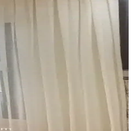
la iç mekan dekorasyonunuza pratik çözümler getirir.
e işlevsellik açısından değerlendirilir.
le her mekâna uygun çözümler bulunabilir.
ale getirin.
seçimler ve düzenli bakım önemlidir.
 ve bakım ipuçlarıyla yaşam alanlarınızı güzelleştirin.