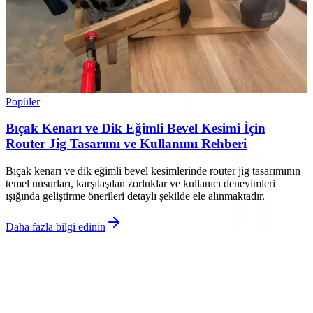
Popüler
Bıçak Kenarı ve Dik Eğimli Bevel Kesimi İçin
Router Jig Tasarımı ve Kullanımı Rehberi
Bıçak kenarı ve dik eğimli bevel kesimlerinde router jig tasarımının
temel unsurları, karşılaşılan zorluklar ve kullanıcı deneyimleri
ışığında geliştirme önerileri detaylı şekilde ele alınmaktadır.
Daha fazla bilgi edinin
©
Evliso
2026
Site bölümleri
Ana Sayfa