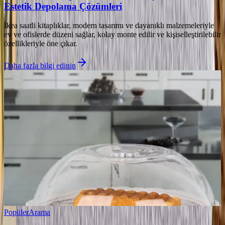
Estetik Depolama Çözümleri
İkea saatli kitaplıklar, modern tasarımı ve dayanıklı malzemeleriyle
ev ve ofislerde düzeni sağlar, kolay monte edilir ve kişiselleştirilebilir
özellikleriyle öne çıkar.
Daha fazla bilgi edinin
Popüler
Arama