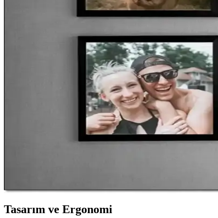
İç Mekan Dekorasyonunda IKEA Vazoları: Çeşitler, 
İkea vazoları, farklı malzeme ve tasarımlarla iç mekanlara estetik ve 
Metal Esnek Duş Hortumu Tasarımı: Dayanıklılık ve
Metal esnek duş hortumu tasarımında dayanıklılık ve esneklik önemli.
Modern ve Şık Kitaplık Seçenekleri ile Yaşam Alanların
Modern yaşam alanları için şık, dekoratif ve fonksiyonel kitaplıklar, m
Peçeteliklerle Masa Dekorasyonunu Zenginleştirme ve
Peçetelikler, masa şıklığını artıran ve dekorasyona estetik katmanlar ek
Duvar Çerçevesi Seçimi ve Dekorasyonda Estetik Çö
Dekorasyonda duvar çerçevesi seçiminde malzeme, tasarım ve bakım ip
Tasarım ve Ergonomi