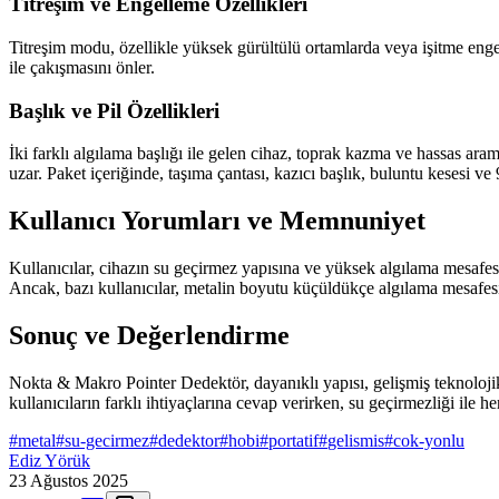
Titreşim ve Engelleme Özellikleri
Titreşim modu, özellikle yüksek gürültülü ortamlarda veya işitme engell
ile çakışmasını önler.
Başlık ve Pil Özellikleri
İki farklı algılama başlığı ile gelen cihaz, toprak kazma ve hassas ara
uzar. Paket içeriğinde, taşıma çantası, kazıcı başlık, buluntu kesesi ve
Kullanıcı Yorumları ve Memnuniyet
Kullanıcılar, cihazın su geçirmez yapısına ve yüksek algılama mesafesi
Ancak, bazı kullanıcılar, metalin boyutu küçüldükçe algılama mesafesini
Sonuç ve Değerlendirme
Nokta & Makro Pointer Dedektör, dayanıklı yapısı, gelişmiş teknolojik ö
kullanıcıların farklı ihtiyaçlarına cevap verirken, su geçirmezliği ile h
#
metal
#
su-gecirmez
#
dedektor
#
hobi
#
portatif
#
gelismis
#
cok-yonlu
Ediz Yörük
23 Ağustos 2025