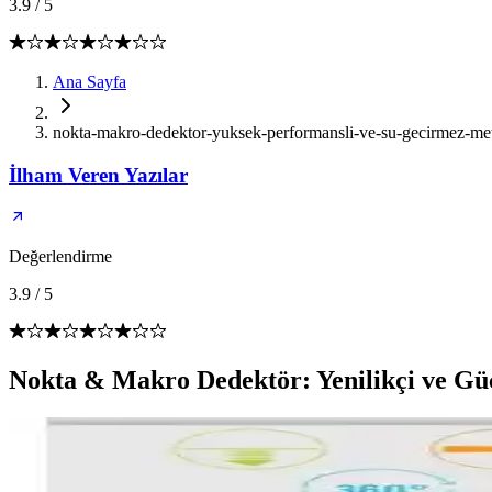
3.9
/
5
Ana Sayfa
nokta-makro-dedektor-yuksek-performansli-ve-su-gecirmez-met
İlham Veren Yazılar
Değerlendirme
3.9
/
5
Nokta & Makro Dedektör: Yenilikçi ve Gü