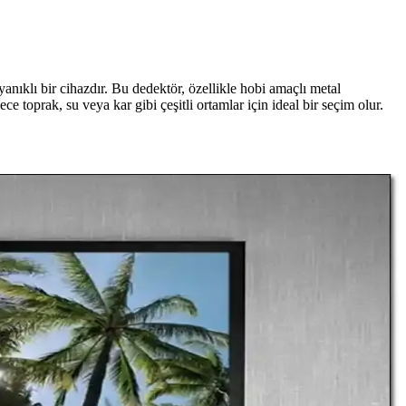
nıklı bir cihazdır. Bu dedektör, özellikle hobi amaçlı metal
ce toprak, su veya kar gibi çeşitli ortamlar için ideal bir seçim olur.
sıyla standart kapaklar düzgün oturur ve görsel bütünlük sağlanır.
karşılaştırıldığında avantaj ve dezavantajları detaylı şekilde
çözümler sunar.