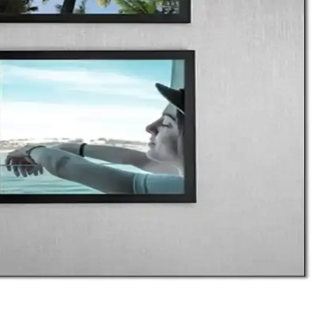
na uygun seçenekler bulunuyor.
rlü ve estetik çözümler sunuluyor.
i kişiselleştirebilirsiniz.