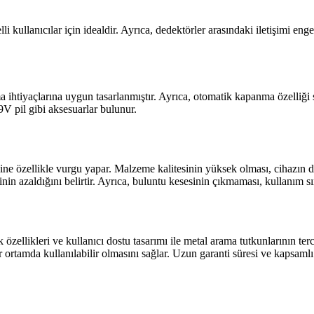
i kullanıcılar için idealdir. Ayrıca, dedektörler arasındaki iletişimi eng
ma ihtiyaçlarına uygun tasarlanmıştır. Ayrıca, otomatik kapanma özelliği
 9V pil gibi aksesuarlar bulunur.
ne özellikle vurgu yapar. Malzeme kalitesinin yüksek olması, cihazın daya
n azaldığını belirtir. Ayrıca, buluntu kesesinin çıkmaması, kullanım sır
zellikleri ve kullanıcı dostu tasarımı ile metal arama tutkunlarının terci
er ortamda kullanılabilir olmasını sağlar. Uzun garanti süresi ve kapsamlı 