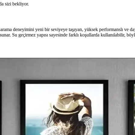
da sizi bekliyor.
 arama deneyimini yeni bir seviyeye taşıyan, yüksek performanslı ve daya
sunar. Su geçirmez yapısı sayesinde farklı koşullarda kullanılabilir, böyle
 Estetik Düzeltme Yöntemleri
uma sağlasa da alçı kaplamalar estetik sorun yaratır. Mud ring uygulama
ayanıklılık ve Güvenlik Analizi
oruması gibi güvenlik önlemleri gerektirir. Metal ve plastik rampalarla 
ıklılık ve Estetiğin Buluşması
 sektöründe kıyafetlerin sergilenmesini sağlar, uzun ömürlü ve kullanışlı 