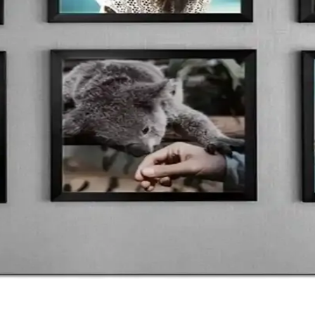
Malzemeler ve Dekorasyon İpuçları
fonksiyonellik katıyor. Çeşitli boyut ve tarzlar sayesinde her dekorasyo
 Esneklik Arasındaki Denge
 Malzeme seçimi, bağlantı detayları ve teknolojik gelişmelerle uzun ömü
ızı Geliştirin
alzeme ve tasarım detaylarıyla alanınıza değer katar.
 Şık Tasarım İpuçları
leyen önemli detaylardır. Farklı malzemeler ve tasarımlarla masa düzeniniz
zümler Rehberi
uçlarıyla mekanınıza estetik ve fonksiyonellik kazandırın.