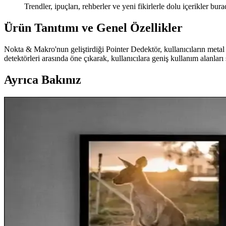
Trendler, ipuçları, rehberler ve yeni fikirlerle dolu içerikler bura
Ürün Tanıtımı ve Genel Özellikler
Nokta & Makro'nun geliştirdiği Pointer Dedektör, kullanıcıların metal
detektörleri arasında öne çıkarak, kullanıcılara geniş kullanım alanları 
Ayrıca Bakınız
Bitişsiz Bodrumlarda Metal Priz Kutusu Kullanımı ve
Bitişsiz bodrumlarda kullanılan 4 inç metal priz kutuları, mekanik kor
Ahşap Araba Rampaları: Metal Alternatiflere Karşı D
Ahşap araba rampaları, dayanıklılık ve uzun ömür sunarken geri kayma k
incelenmiştir.
Metal Konfeksiyon Askıları: Tekstil Sektöründe Dayan
Metal konfeksiyon askıları, dayanıklı ve estetik tasarımlarıyla tekstil