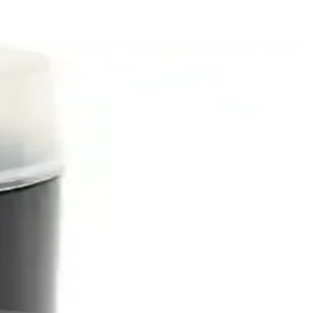
unu keşfedin.
k sunar, otomobil iç ve dış yüzeyleri için ideal bir temizlik çözümüdür.
ar içerir.
 kolay kurulum ve yüksek ses kalitesi sağlar.
ş ışınlarına karşı etkili koruma sağlar.