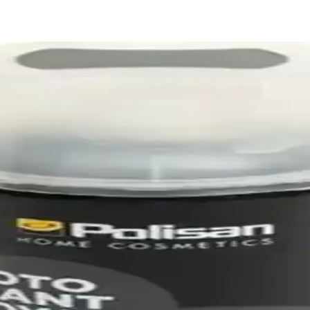
1.5 Ton Modelleri Hakkında Detaylı Bilgi
ylığı, performans ve kullanıcı yorumlarıyla hangisinin daha uygun olduğ
nıklı Otomobil Temizlik Fırça Koleksiyonu
alzemeleriyle etkili ve nazik temizlik sağlar, 12 ay garantiyle dayanıklılı
ve Kullanıcı Yorumları
ken, montaj ve malzeme kalitesi konusunda dikkat edilmesi gereken noktal
 Dönüştürücü ve Bluetooth Adaptörü
Aux girişleriyle aracınızda kablosuz ve kablolu müzik deneyimi sunar,
er Araçlar İçin Koruma ve Şıklık Çözümü
 koruma özellikleriyle araç içini serin tutar, estetiği tamamlar ve güne