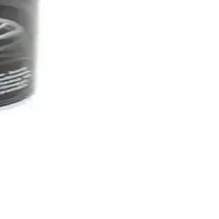
ur, kolay temizlenir ve uzun ömürlüdür.
zlı kuruma imkanı sunar.
ındaki olumsuz hava koşullarına karşı koruma sağlar. Ancak, kullanıcı
urulabilir. Plastik malzemenin avantajları arasında, ekonomik olması
mi oldukça basittir. Aynı zamanda, yazısız tasarımı sayesinde çeşitli