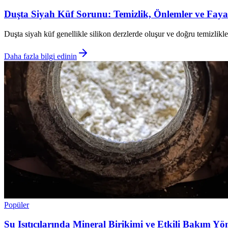
Duşta Siyah Küf Sorunu: Temizlik, Önlemler ve Fay
Duşta siyah küf genellikle silikon derzlerde oluşur ve doğru temizlikl
Daha fazla bilgi edinin
Popüler
Su Isıtıcılarında Mineral Birikimi ve Etkili Bakım Y