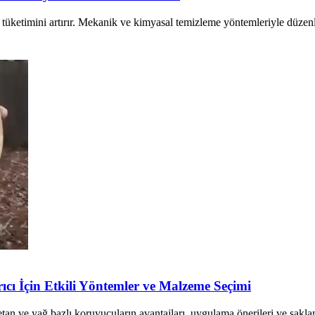
i tüketimini artırır. Mekanik ve kimyasal temizleme yöntemleriyle düzenli
cı İçin Etkili Yöntemler ve Malzeme Seçimi
an ve yağ bazlı koruyucuların avantajları, uygulama önerileri ve saklama 