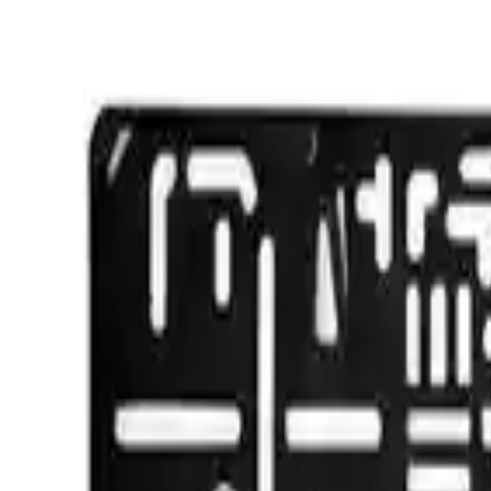
araç modellerine uyum sağlar ve estetik görünümünü bozmadan kullanıla
Ürün Performansı ve Kullanıcı Yorumları
Genel değerlendirmelerde, ürünün estetik açıdan hoş bir görünüme sahi
getirmiştir. En çok öne çıkan olumsuz eleştiri ise, malzemenin kalites
ürünün uzun vadeli kullanımı sırasında dikkatli olunması gerekebilir.
Sonuç ve Tavsiye
Omac Plastik Oto Plakalık, uygun fiyatlı ve pratik bir araç aksesuarı ar
Ancak, malzeme kalitesi konusunda dikkat edilmesi ve uzun vadeli day
sağlayacak bu ürün, doğru kullanım ve dikkatli bakım ile uzun süreli
Plakalık’ı tercih edilebilir kılmaktadır. Bu ürünle, aracınıza hem şıklı
Paylaş:
f
𝕏
Yorumlar: