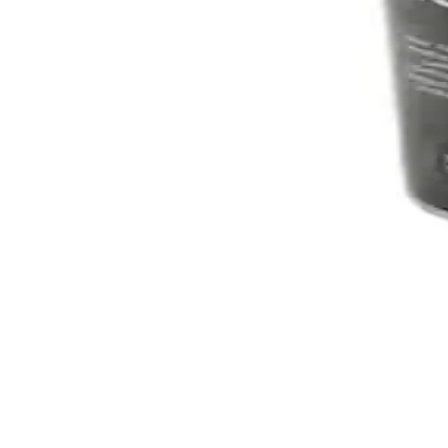
Meliset Boş Yazısız Siyah Çıta: Modern ve Dayanıklı 
Meliset Siyah Çıta, estetik ve dayanıklı yapısıyla araçlara modern gö
Fiat Egea Sedan İçin KoalaOtoTekstil Paspas ve Ba
Fiat Egea Sedan için tasarlanmış KoalaOtoTekstil paspas ve bagaj ha
Polisan Özel Amaçlı Oto Jant Sprey Boya İncelemesi
Polisan'in yüksek performanslı oto jant spreyi, parlak ve dayanıklı yü
Malzeme ve Dayanıklılık
Plakalıklar, plastik malzeme kullanılarak üretilmiştir. Plastik materyal
yorumlarında malzemenin kalitesi konusunda bazı eleştiriler bulunmak
ve kolay şekil alabilmesi yer alırken, dezavantaj olarak zamanla aşınm
Kullanım Kolaylığı ve Montaj
Omac Plastik Oto Plakalıklar, takıp çıkarma işlemlerinde pratiklik suna