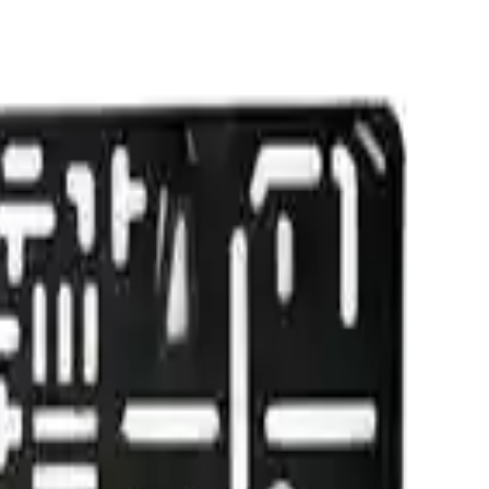
rsellik açısından avantaj sağlar.
 özellikle pratik kullanımı ve uygun fiyatıyla memnuniyetlerini dile
nla deformasyon gösterebileceğini ifade etmişlerdir. Bu nedenle,
ve kolay montaj avantajları, ürünün kullanımını oldukça kolaylaştırır.
ın estetik görünümüne katkıda bulunurken, plakanızın korunmasını
 olması ve fiyat-performans dengesinin iyi olması, Omac Plastik Oto