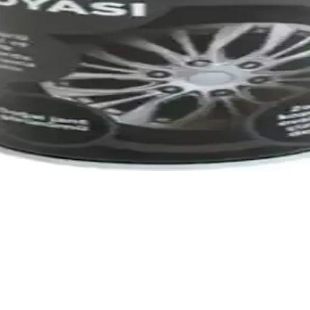
Oto Plakalık Seti
rünüm sağlar, kolay montaj ve uzun ömürlü kullanım avantajı sunar.
gaj Havuzu Seti Üstün Koruma ve Uyum Sağlar
vuzu seti, yüksek kaliteli malzeme ve mükemmel uyumuyla aracınızı kor
 ve Kullanım Rehberi
zeyler sağlar, çevre dostu özellikleriyle öne çıkar, kolay uygulama ve hı
, hafif olmasının yanı sıra dirençli yapısıyla bilinir; bu sayede araç dış
ta olup, bu noktada ürünün dayanıklılığı ve uzun ömürlülüğü üzerinde d
a ve deformasyon riski bulunabilir.
r. Aracın plaka alanına uygun boyutlarda tasarlandıkları için montaj işle