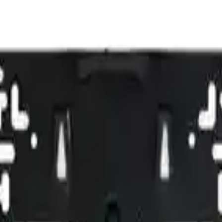
bilir. Bu ürün, aracın orijinal plakasına zarar vermeden, koruma ve gö
p olduğu ve kolay montaj imkanı sunduğu belirtilmektedir. Kullanıcılar,
ine yöneliktir; bazı kullanıcılar, malzemenin çok ince olduğunu ve zama
ayanlar için ideal bir seçenektir. Plastik malzemenin sağladığı hafiflik 
anıklılık açısından beklentilerin gerçekçi tutulması gerekir. Aracınız
 performans gösterebilir. Genel olarak, kullanıcı memnuniyetinin yüksek
k katabilir hem de plaka korumasını sağlayabilirsiniz.