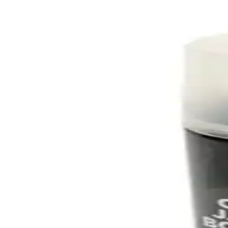
Ayrıca Bakınız
Genel Markalar ve Master Oto Kriko Karşılaştırması 
İki farklı 1.5 ton oto kriko modelini detaylı inceledik. Kullanım kola
Trust Shop Oto Detay Fırça Seti: Çok Yönlü ve Daya
Trust Shop oto detay fırça seti, farklı boyut ve şekillerde, hafif sert m
Fort Focus Uyumlu Gri Oto Koltuk Kılıfı İncelemesi 
Fort Focus uyumlu gri oto koltuk kılıfı, estetik ve dayanıklılık sunar
Araba Ses Sistemleri İçin Çok Fonksiyonlu Oto Teyp
Bu çok fonksiyonlu oto teyp dönüştürücü, Bluetooth, USB, SD kart ve 
Mega Oto Market Oto Cam Güneşlik: Renault ve Diğ
Mega Oto Market'in dayanıklı oto cam güneşliği, kolay montajı ve yüksek