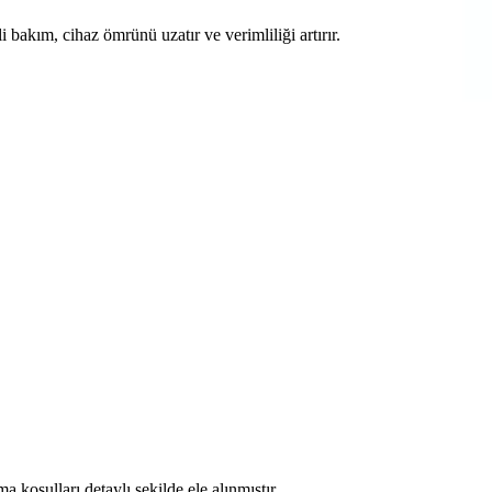
 bakım, cihaz ömrünü uzatır ve verimliliği artırır.
koşulları detaylı şekilde ele alınmıştır.