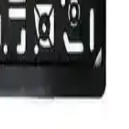
0
Beğen