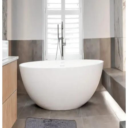
Dekoratif Mavi Halı Örtüsü Seçenekleri ve Ev
Dekorasyonunda Renk Uyumu
Ev dekorasyonunda mavi halı örtüleri, şıklık ve fonksiyonelliği bir
arada sunar. Çeşitli modeller ve renk tonlarıyla mekânlara ferah ve
sıcak atmosferler kazandırır.
Ev Dekorasyonunda Halı ve Kilim Seçimi: Trendler,
Malzemeler ve Pratik Tavsiyeler
Halı ve kilimler, ev dekorasyonunda estetik ve fonksiyonel
unsurlardır. Doğru seçimler, yaşam alanlarınızı şık ve kullanışlı kılar.
Güncel trendler ve pratik önerilerle evinizi yenileyin.
Estetik ve Pratik Halı Dekorasyon Teknikleri İçin
Güncel Uygulama Yöntemleri ve Malzeme
Seçenekleri
Halıların dekorasyondaki önemi, renk ve doku uyumu, uygulama
teknikleri ve malzeme seçimleriyle mekanlara estetik ve
fonksiyonellik kazandırma yolları anlatılıyor.