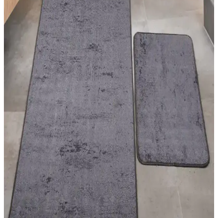
Yatak Odası Dekorasyonunda Modern Halı
Modelleri ve Uygun Seçim İpuçları
Yatak odası dekorasyonunda modern halıların özellikleri, renk ve
desen uyumu, kullanım önerileri ve seçim ipuçlarıyla şık ve
fonksiyonel alanlar yaratın.
Halise Home Halı: Kaliteli ve Estetik Halı
Seçenekleri ile Mekânlarınızı Güzelleştirin
Halise Home Halı, çeşitli desen ve renk seçenekleriyle dayanıklı ve
bakım kolay halılar sunarak yaşam alanlarınızı estetik ve konforlu
hale getirir.
Halı ve Kilim Seçimiyle Estetik ve Fonksiyonel İç
Mekan Dekorasyonu Rehberi
Halı ve kilimler, iç mekanlara sıcaklık ve karakter katar. Malzeme,
desen ve kullanım alanlarına göre doğru seçim yaparak yaşam
alanlarınızı estetik ve fonksiyonel hale getirin.
Banyo Güvenliği ve Estetiği İçin 2'li Paspas Seçimi
ve Bakım İpuçları