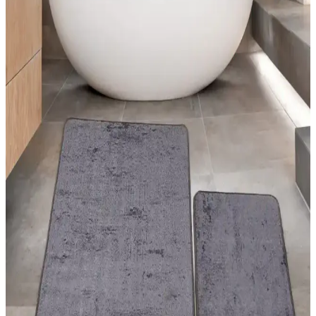
unsurlardır. Doğru seçimler, yaşam alanlarınızı şık ve kullanışlı kılar.
Güncel trendler ve pratik önerilerle evinizi yenileyin.
Estetik ve Pratik Halı Dekorasyon Teknikleri İçin
Güncel Uygulama Yöntemleri ve Malzeme
Seçenekleri
Halıların dekorasyondaki önemi, renk ve doku uyumu, uygulama
teknikleri ve malzeme seçimleriyle mekanlara estetik ve
fonksiyonellik kazandırma yolları anlatılıyor.
Yatak Odası Dekorasyonunda Modern Halı
Modelleri ve Uygun Seçim İpuçları
Yatak odası dekorasyonunda modern halıların özellikleri, renk ve
desen uyumu, kullanım önerileri ve seçim ipuçlarıyla şık ve
fonksiyonel alanlar yaratın.
Halise Home Halı: Kaliteli ve Estetik Halı
Seçenekleri ile Mekânlarınızı Güzelleştirin
Halise Home Halı, çeşitli desen ve renk seçenekleriyle dayanıklı ve
bakım kolay halılar sunarak yaşam alanlarınızı estetik ve konforlu