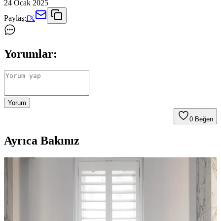
24 Ocak 2025
Paylaş:
f
𝕏
Yorumlar:
Yorum
0
Beğen
Ayrıca Bakınız
Bella Halılar: Estetik ve Dayanıklılığıyla İç
Mekânlara Şıklık Katan Çözüm
Bella halılar, çeşitli tasarım ve malzeme seçenekleriyle iç mekânlara
estetik ve dayanıklılık kazandırır. Kullanım alanlarına uygun bakım
ipuçlarıyla uzun ömür sağlar.