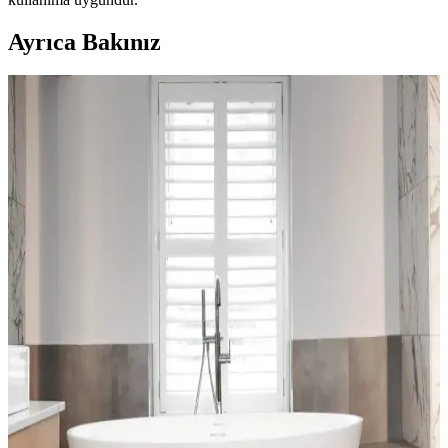
Ayrıca Bakınız
Bella Halılar: Estetik ve Dayanıklılığıyla İç
Mekânlara Şıklık Katan Çözüm
Bella halılar, çeşitli tasarım ve malzeme seçenekleriyle iç mekânlara
estetik ve dayanıklılık kazandırır. Kullanım alanlarına uygun bakım
ipuçlarıyla uzun ömür sağlar.
Dekoratif Mavi Halı Örtüsü Seçenekleri ve Ev
Dekorasyonunda Renk Uyumu
Ev dekorasyonunda mavi halı örtüleri, şıklık ve fonksiyonelliği bir
arada sunar. Çeşitli modeller ve renk tonlarıyla mekânlara ferah ve
sıcak atmosferler kazandırır.
Ev Dekorasyonunda Halı ve Kilim Seçimi: Trendler,
Malzemeler ve Pratik Tavsiyeler
Halı ve kilimler, ev dekorasyonunda estetik ve fonksiyonel