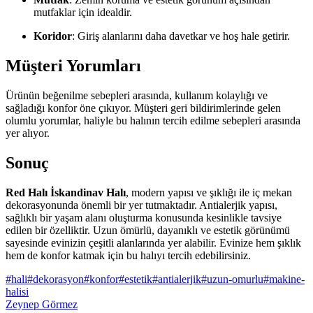
mutfaklar için idealdir.
Koridor
: Giriş alanlarını daha davetkar ve hoş hale getirir.
Müşteri Yorumları
Ürünün beğenilme sebepleri arasında, kullanım kolaylığı ve
sağladığı konfor öne çıkıyor. Müşteri geri bildirimlerinde gelen
olumlu yorumlar, haliyle bu halının tercih edilme sebepleri arasında
yer alıyor.
Sonuç
Red Halı İskandinav Halı
, modern yapısı ve şıklığı ile iç mekan
dekorasyonunda önemli bir yer tutmaktadır. Antialerjik yapısı,
sağlıklı bir yaşam alanı oluşturma konusunda kesinlikle tavsiye
edilen bir özelliktir. Uzun ömürlü, dayanıklı ve estetik görünümü
sayesinde evinizin çeşitli alanlarında yer alabilir. Evinize hem şıklık
hem de konfor katmak için bu halıyı tercih edebilirsiniz.
#
hali
#
dekorasyon
#
konfor
#
estetik
#
antialerjik
#
uzun-omurlu
#
makine-
halisi
Zeynep Görmez