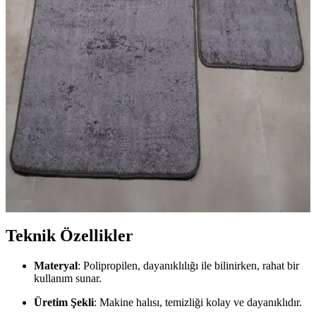
hale getirir.
Halı ve Kilim Seçimiyle Estetik ve Fonksiyonel İç
Mekan Dekorasyonu Rehberi
Halı ve kilimler, iç mekanlara sıcaklık ve karakter katar. Malzeme,
desen ve kullanım alanlarına göre doğru seçim yaparak yaşam
alanlarınızı estetik ve fonksiyonel hale getirin.
Banyo Güvenliği ve Estetiği İçin 2'li Paspas Seçimi
ve Bakım İpuçları
Banyo paspasları, kaymaz taban ve su emici özellikleriyle güvenlik
ve hijyen sağlar. 2'li modeller, estetik ve fonksiyonellik sunar,
düzenli bakım önemli.
Teknik Özellikler
Materyal
: Polipropilen, dayanıklılığı ile bilinirken, rahat bir
kullanım sunar.
Üretim Şekli
: Makine halısı, temizliği kolay ve dayanıklıdır.