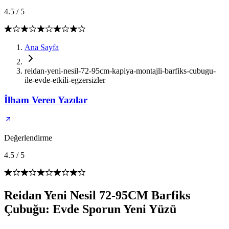
4.5
/
5
Ana Sayfa
reidan-yeni-nesil-72-95cm-kapiya-montajli-barfiks-cubugu-
ile-evde-etkili-egzersizler
İlham Veren Yazılar
Değerlendirme
4.5
/
5
Reidan Yeni Nesil 72-95CM Barfiks
Çubuğu: Evde Sporun Yeni Yüzü