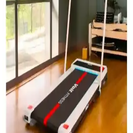
Busso GYM-25 25 cm Pilates Topu ile Sağlıklı ve
Çok Yönlü Egzersiz Seçenekleri
Busso GYM-25 25 cm çapında pilates topu, çok yönlü kullanım ve
dayanıklı yapısıyla sağlıklı yaşam ve egzersizlerinizde vazgeçilmez
olur.
Delta ve Moccastyle Dambıl Setleri Karşılaştırması
Ev ve Spor Salonu Kullanımı İçin
Delta ve Moccastyle dambıl setleri arasındaki farklar, kullanım
alanları ve kullanıcı yorumlarıyla ilgili detaylı bilgi sunuyoruz.
Hangi dambıl seti ihtiyaçlarınıza daha uygun karar vermenize
yardımcı olur.
Dynamic Dynamıc Vinyl Dumbbell: Hafif ve Çok
Yönlü Evde Kullanım İçin Uygun Ağırlık Seçeneği
Dynamic Dynamıc vinyl dambıl, 4 kg ağırlığında, dayanıklı vinil
kaplamasıyla konfor ve uzun ömür sağlar. Evde hafif egzersiz ve
rehabilitasyon için ideal, kullanımı kolay ve uygun fiyatlı bir spor
ekipmanıdır.