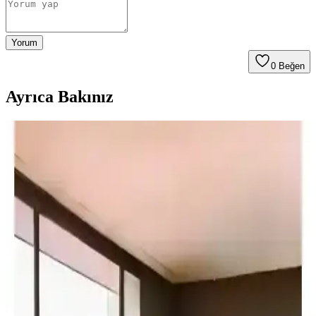
Yorum
0
Beğen
Ayrıca Bakınız
Wero Yapay Zeka Destekli Akıllı Kondisyon Bisikleti
Max ile Evde Modern Spor Deneyimi
Wero Max, yapay zeka ve dijital özelliklerle donatılmış akıllı
kondisyon bisikleti, kullanıcılara kişiselleştirilmiş ve eğlenceli
egzersiz deneyimi sunar.
Besinistanbul Ps Spor ve Moccastyle Siyah 6 kg
Dambıl Setleri Karşılaştırması
İki popüler dambıl setini detaylı karşılaştırıyoruz: Besinistanbul Ps
Spor ve Moccastyle Siyah 6 kg. Malzeme, garanti ve kullanıcı
yorumlarıyla seçim yapmanıza yardımcı oluyoruz.