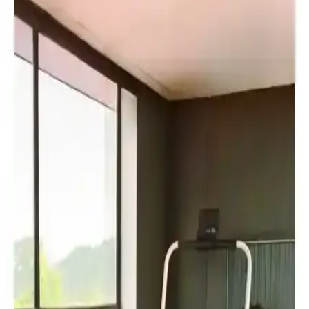
Wero Max, yapay zeka ve dijital özelliklerle donatılmış akıllı
kondisyon bisikleti, kullanıcılara kişiselleştirilmiş ve eğlenceli
egzersiz deneyimi sunar.
Besinistanbul Ps Spor ve Moccastyle Siyah 6 kg
Dambıl Setleri Karşılaştırması
İki popüler dambıl setini detaylı karşılaştırıyoruz: Besinistanbul Ps
Spor ve Moccastyle Siyah 6 kg. Malzeme, garanti ve kullanıcı
yorumlarıyla seçim yapmanıza yardımcı oluyoruz.
Evde Kullanım İçin En İyi Koşu Bandları
Karşılaştırması: Dynamic Voit ve Ultima Modelleri
İki popüler koşu bandını karşılaştırıyoruz: Dynamic Voit Walkfitpad
T500 ve Ultima DC200, hız, özellikler ve kullanıcı deneyimleriyle
en uygun seçimi yapmanıza yardımcı oluyor.
Arsevi Yoga ve Plates Banı ile Delta Pilates Banı
Karşılaştırması: Özellikler ve Kullanım Avantajları
Arsevi Yoga ve Plates Banı ile Delta Pilates Banı'nın özelliklerini
karşılaştırıyoruz. Bu ürünler evde spor yapmayı kolaylaştırır,
dayanıklılık ve kullanım alanlarına göre farklı avantajlar sunar.