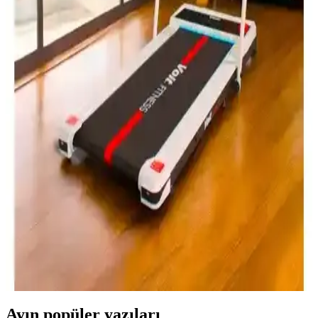
Ev ve Spor Salonu Kullanımı İçin
Delta ve Moccastyle dambıl setleri arasındaki farklar, kullanım
alanları ve kullanıcı yorumlarıyla ilgili detaylı bilgi sunuyoruz.
Hangi dambıl seti ihtiyaçlarınıza daha uygun karar vermenize
yardımcı olur.
Dynamic Dynamıc Vinyl Dumbbell: Hafif ve Çok
Yönlü Evde Kullanım İçin Uygun Ağırlık Seçeneği
Dynamic Dynamıc vinyl dambıl, 4 kg ağırlığında, dayanıklı vinil
kaplamasıyla konfor ve uzun ömür sağlar. Evde hafif egzersiz ve
rehabilitasyon için ideal, kullanımı kolay ve uygun fiyatlı bir spor
ekipmanıdır.
Voit Powerfit Koşu Bandı: Evde Kullanım İçin
Gelişmiş ve Kullanışlı Fitness Cihazı
Voit Powerfit Koşu Bandı, sessiz çalışması, ayarlanabilir eğim ve hız
özellikleriyle evde spor yapmak isteyenler için ideal, kullanışlı ve
dayanıklı bir fitness cihazıdır.
Ayın popüler yazıları