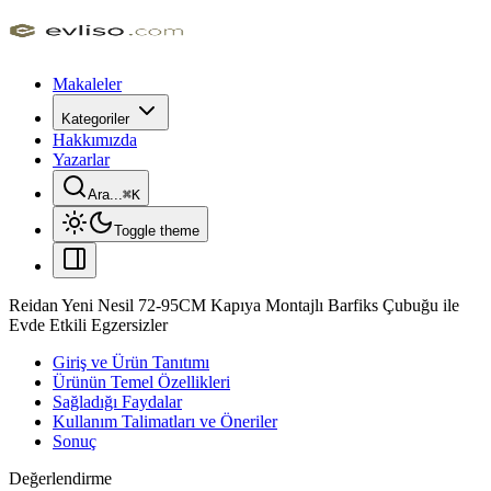
Makaleler
Kategoriler
Hakkımızda
Yazarlar
Ara...
⌘
K
Toggle theme
Reidan Yeni Nesil 72-95CM Kapıya Montajlı Barfiks Çubuğu ile
Evde Etkili Egzersizler
Giriş ve Ürün Tanıtımı
Ürünün Temel Özellikleri
Sağladığı Faydalar
Kullanım Talimatları ve Öneriler
Sonuç
Değerlendirme