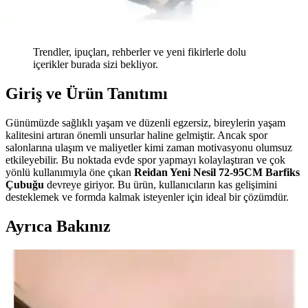
Trendler, ipuçları, rehberler ve yeni fikirlerle dolu
içerikler burada sizi bekliyor.
Giriş ve Ürün Tanıtımı
Günümüzde sağlıklı yaşam ve düzenli egzersiz, bireylerin yaşam
kalitesini artıran önemli unsurlar haline gelmiştir. Ancak spor
salonlarına ulaşım ve maliyetler kimi zaman motivasyonu olumsuz
etkileyebilir. Bu noktada evde spor yapmayı kolaylaştıran ve çok
yönlü kullanımıyla öne çıkan
Reidan Yeni Nesil 72-95CM Barfiks
Çubuğu
devreye giriyor. Bu ürün, kullanıcıların kas gelişimini
desteklemek ve formda kalmak isteyenler için ideal bir çözümdür.
Ayrıca Bakınız
Wero Yapay Zeka Destekli Akıllı Kondisyon Bisikleti
Max ile Evde Modern Spor Deneyimi