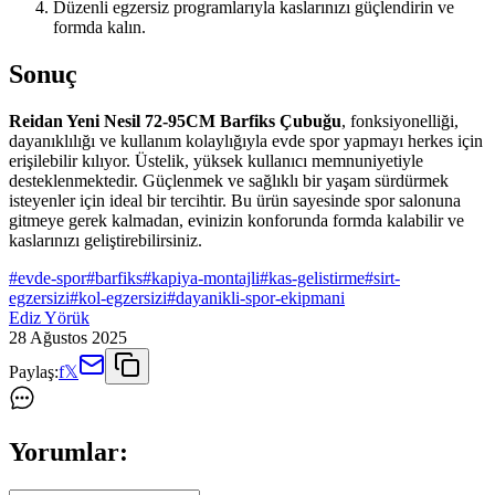
Düzenli egzersiz programlarıyla kaslarınızı güçlendirin ve
formda kalın.
Sonuç
Reidan Yeni Nesil 72-95CM Barfiks Çubuğu
, fonksiyonelliği,
dayanıklılığı ve kullanım kolaylığıyla evde spor yapmayı herkes için
erişilebilir kılıyor. Üstelik, yüksek kullanıcı memnuniyetiyle
desteklenmektedir. Güçlenmek ve sağlıklı bir yaşam sürdürmek
isteyenler için ideal bir tercihtir. Bu ürün sayesinde spor salonuna
gitmeye gerek kalmadan, evinizin konforunda formda kalabilir ve
kaslarınızı geliştirebilirsiniz.
#
evde-spor
#
barfiks
#
kapiya-montajli
#
kas-gelistirme
#
sirt-
egzersizi
#
kol-egzersizi
#
dayanikli-spor-ekipmani
Ediz Yörük
28 Ağustos 2025
Paylaş:
f
𝕏
Yorumlar: