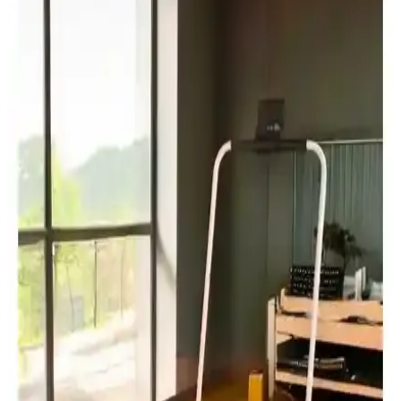
Evde Kullanım İçin En İyi Koşu Bandları
Karşılaştırması: Dynamic Voit ve Ultima Modelleri
İki popüler koşu bandını karşılaştırıyoruz: Dynamic Voit Walkfitpad
T500 ve Ultima DC200, hız, özellikler ve kullanıcı deneyimleriyle
en uygun seçimi yapmanıza yardımcı oluyor.
Arsevi Yoga ve Plates Banı ile Delta Pilates Banı
Karşılaştırması: Özellikler ve Kullanım Avantajları
Arsevi Yoga ve Plates Banı ile Delta Pilates Banı'nın özelliklerini
karşılaştırıyoruz. Bu ürünler evde spor yapmayı kolaylaştırır,
dayanıklılık ve kullanım alanlarına göre farklı avantajlar sunar.
Busso GYM-25 25 cm Pilates Topu ile Sağlıklı ve
Çok Yönlü Egzersiz Seçenekleri
Busso GYM-25 25 cm çapında pilates topu, çok yönlü kullanım ve
dayanıklı yapısıyla sağlıklı yaşam ve egzersizlerinizde vazgeçilmez
olur.
Delta ve Moccastyle Dambıl Setleri Karşılaştırması