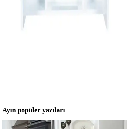
hijyen ve estetiği bir araya getiriyor. Su emici, kaymaz ve dayanıklı
modellerle banyolarınızı güvenli ve şık hale getirin.
İnce Uzun Raflı Dolaplar: Modern Tasarım ve
Fonksiyonellik Bir Arada
İnce uzun raflı dolaplar, alan tasarrufu sağlar, dayanıklı
malzemelerden üretilir ve modern tasarımlarıyla yaşam alanlarını
güzelleştirir. Çok yönlü kullanım alanlarıyla fonksiyonellik sunar.
Alesta Life Aynalı Banyo Dolabı Modern ve
Dayanıklı Tasarım ile Banyo Dekorasyonunu
Tamamlar
Alesta Life aynalı banyo dolabı, modern tasarımı ve dayanıklı
malzemeleriyle banyo dekorasyonunuza şıklık ve fonksiyonellik
katar, uzun ömürlü kullanım sağlar.
Ayın popüler yazıları