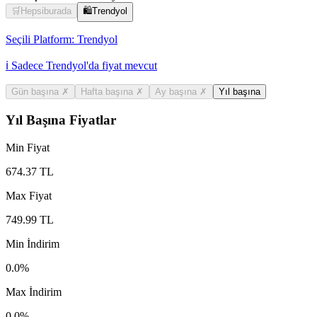
🛒
Hepsiburada
🛍️
Trendyol
Seçili Platform:
Trendyol
ℹ️ Sadece Trendyol'da fiyat mevcut
Gün başına
✗
Hafta başına
✗
Ay başına
✗
Yıl başına
Yıl Başına Fiyatlar
Min Fiyat
674.37
TL
Max Fiyat
749.99
TL
Min İndirim
0.0
%
Max İndirim
0.0
%