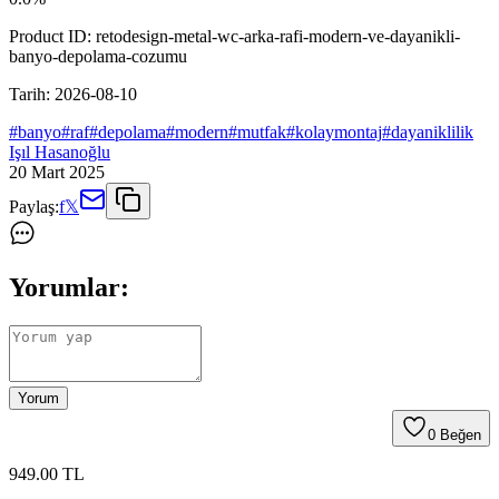
Product ID:
retodesign-metal-wc-arka-rafi-modern-ve-dayanikli-
banyo-depolama-cozumu
Tarih:
2026-08-10
#
banyo
#
raf
#
depolama
#
modern
#
mutfak
#
kolaymontaj
#
dayaniklilik
Işıl Hasanoğlu
20 Mart 2025
Paylaş:
f
𝕏
Yorumlar:
Yorum
0
Beğen
949
.00
TL