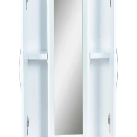
Banyo küfü, yetersiz havalandırma ve su sızıntıları nedeniyle oluşur.
Hamileler ve bebekler için sağlık riskleri taşır. Doğru fan kullanımı
ve profesyonel müdahale çözümdür.
Ev Yenileme Projelerinde Dayanıklı ve Uzun
Ömürlü Banyo Musluğu Seçimi İçin Rehber
Ev yenileme projelerinde dayanıklı banyo musluğu seçimi için
sağlam pirinç gövde, seramik disk kartuş, kaliteli kaplama ve
güvenilir markalar ön plandadır. Su kalitesi ve bakım da kullanım
ömrünü etkiler.
Riva Havluları: Estetik ve Konfor Sunan Banyo ve
Dekorasyon Ürünleri
Riva havluları, estetik görünümleri ve fonksiyonellikleriyle öne
çıkan banyo ve yaşam alanları için ideal ürünlerdir. Malzeme kalitesi
ve bakım ipuçlarıyla uzun ömür sağlar.
Zara Home Banyo Paspasları: Fonksiyonellik ve
Estetiği Bir Arada Sunan Çeşitler
Zara Home’un banyo paspasları, çeşitli malzeme ve tasarımlarla