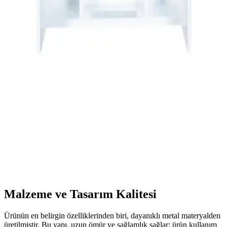
hijyen ve estetiği bir araya getiriyor. Su emici, kaymaz ve dayanıklı
modellerle banyolarınızı güvenli ve şık hale getirin.
İnce Uzun Raflı Dolaplar: Modern Tasarım ve
Fonksiyonellik Bir Arada
İnce uzun raflı dolaplar, alan tasarrufu sağlar, dayanıklı
malzemelerden üretilir ve modern tasarımlarıyla yaşam alanlarını
güzelleştirir. Çok yönlü kullanım alanlarıyla fonksiyonellik sunar.
Alesta Life Aynalı Banyo Dolabı Modern ve
Dayanıklı Tasarım ile Banyo Dekorasyonunu
Tamamlar
Alesta Life aynalı banyo dolabı, modern tasarımı ve dayanıklı
malzemeleriyle banyo dekorasyonunuza şıklık ve fonksiyonellik
katar, uzun ömürlü kullanım sağlar.
Malzeme ve Tasarım Kalitesi
Ürünün en belirgin özelliklerinden biri, dayanıklı metal materyalden
üretilmiştir. Bu yapı, uzun ömür ve sağlamlık sağlar; ürün kullanım