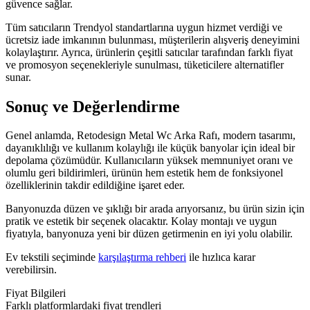
güvence sağlar.
Tüm satıcıların Trendyol standartlarına uygun hizmet verdiği ve
ücretsiz iade imkanının bulunması, müşterilerin alışveriş deneyimini
kolaylaştırır. Ayrıca, ürünlerin çeşitli satıcılar tarafından farklı fiyat
ve promosyon seçenekleriyle sunulması, tüketicilere alternatifler
sunar.
Sonuç ve Değerlendirme
Genel anlamda, Retodesign Metal Wc Arka Rafı, modern tasarımı,
dayanıklılığı ve kullanım kolaylığı ile küçük banyolar için ideal bir
depolama çözümüdür. Kullanıcıların yüksek memnuniyet oranı ve
olumlu geri bildirimleri, ürünün hem estetik hem de fonksiyonel
özelliklerinin takdir edildiğine işaret eder.
Banyonuzda düzen ve şıklığı bir arada arıyorsanız, bu ürün sizin için
pratik ve estetik bir seçenek olacaktır. Kolay montajı ve uygun
fiyatıyla, banyonuza yeni bir düzen getirmenin en iyi yolu olabilir.
Ev tekstili seçiminde
karşılaştırma rehberi
ile hızlıca karar
verebilirsin.
Fiyat Bilgileri
Farklı platformlardaki fiyat trendleri