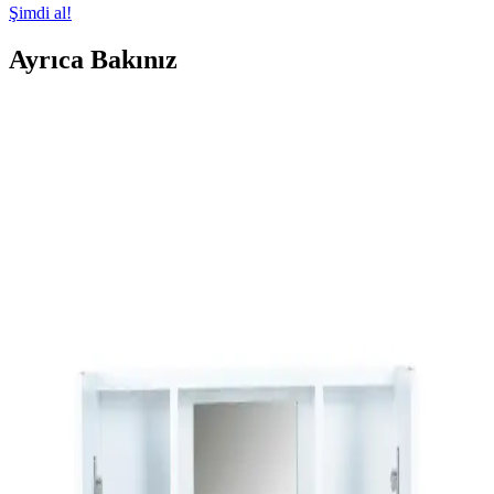
Şimdi al!
Ayrıca Bakınız
Banyoda Küf Sorununu Kalıcı Olarak Çözme
Yöntemleri ve Önleyici Tedbirler
Banyoda küf oluşumunu önlemek için sadece yüzey temizliği yeterli
değildir. Doğru malzeme kullanımı, profesyonel dezenfeksiyon
ürünleri ve etkili havalandırma şarttır. Kalıcı çözümler için kapsamlı
müdahale gereklidir.
Dar Banyolar İçin Alan Kullanımı ve Yenileme
Yöntemleri: Pratik Çözümler ve Maliyetler
Dar banyolarda alan kullanımı, yapısal değişiklikler ve estetik
iyileştirmelerle kullanım konforu artırılabilir. Maliyet ve tesisat
durumu önemli etkenlerdir.
Banyo Küf Sorunları: Nedenleri, Sağlık Riskleri ve
Etkili Çözüm Yöntemleri