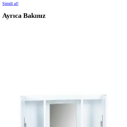
Şimdi al!
Ayrıca Bakınız
Banyoda Küf Sorununu Kalıcı Olarak Çözme
Yöntemleri ve Önleyici Tedbirler
Banyoda küf oluşumunu önlemek için sadece yüzey temizliği yeterli
değildir. Doğru malzeme kullanımı, profesyonel dezenfeksiyon
ürünleri ve etkili havalandırma şarttır. Kalıcı çözümler için kapsamlı
müdahale gereklidir.
Dar Banyolar İçin Alan Kullanımı ve Yenileme
Yöntemleri: Pratik Çözümler ve Maliyetler
Dar banyolarda alan kullanımı, yapısal değişiklikler ve estetik
iyileştirmelerle kullanım konforu artırılabilir. Maliyet ve tesisat
durumu önemli etkenlerdir.
Banyo Küf Sorunları: Nedenleri, Sağlık Riskleri ve
Etkili Çözüm Yöntemleri