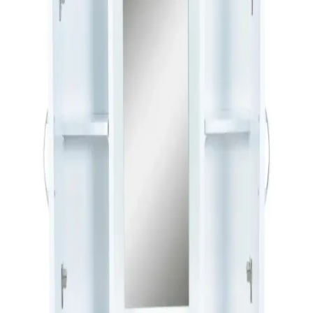
Banyo küfü, yetersiz havalandırma ve su sızıntıları nedeniyle oluşur.
Hamileler ve bebekler için sağlık riskleri taşır. Doğru fan kullanımı
ve profesyonel müdahale çözümdür.
Ev Yenileme Projelerinde Dayanıklı ve Uzun
Ömürlü Banyo Musluğu Seçimi İçin Rehber
Ev yenileme projelerinde dayanıklı banyo musluğu seçimi için
sağlam pirinç gövde, seramik disk kartuş, kaliteli kaplama ve
güvenilir markalar ön plandadır. Su kalitesi ve bakım da kullanım
ömrünü etkiler.
Riva Havluları: Estetik ve Konfor Sunan Banyo ve
Dekorasyon Ürünleri
Riva havluları, estetik görünümleri ve fonksiyonellikleriyle öne
çıkan banyo ve yaşam alanları için ideal ürünlerdir. Malzeme kalitesi
ve bakım ipuçlarıyla uzun ömür sağlar.
Zara Home Banyo Paspasları: Fonksiyonellik ve
Estetiği Bir Arada Sunan Çeşitler
Zara Home’un banyo paspasları, çeşitli malzeme ve tasarımlarla