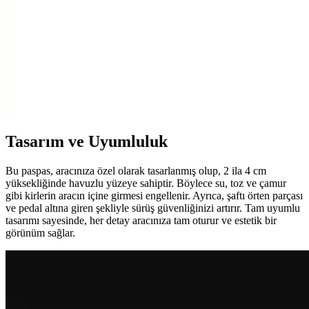
araç içi aydınlatmanızı güçlendirir, kullanıcı memnuniyetini artırır.
Pitagora 30 Amper Benzin Pompa Rölesi: Yüksek
Güç ve Güvenilirlik Sağlayan Uyumlu Çözüm
Pitagora 30 Amper Benzin Pompa Rölesi, yüksek akım kapasitesi ve
kolay montajıyla araçların yakıt sistemlerine güvenli çözüm sunar.
Uzun ömürlü yapısı ve uyumluluğu ile tercih edilir.
Tasarım ve Uyumluluk
Bu paspas, aracınıza özel olarak tasarlanmış olup, 2 ila 4 cm
yüksekliğinde havuzlu yüzeye sahiptir. Böylece su, toz ve çamur
gibi kirlerin aracın içine girmesi engellenir. Ayrıca, şaftı örten parçası
ve pedal altına giren şekliyle sürüş güvenliğinizi artırır. Tam uyumlu
tasarımı sayesinde, her detay aracınıza tam oturur ve estetik bir
görünüm sağlar.