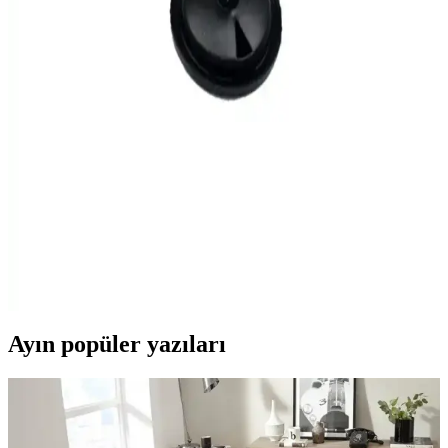
yüzeylere uyum gösterir.
Fiat Doblo için OEK 735419843 Tavan Lambası
Detaylı İnceleme ve Kullanıcı Yorumları
Fiat Doblo için tasarlanmış OEK 735419843 tavan lambası, estetik
ve fonksiyonellik sunar. Kolay montajı ve yüksek performansıyla
araç içi aydınlatmanızı güçlendirir, kullanıcı memnuniyetini artırır.
Pitagora 30 Amper Benzin Pompa Rölesi: Yüksek
Güç ve Güvenilirlik Sağlayan Uyumlu Çözüm
Pitagora 30 Amper Benzin Pompa Rölesi, yüksek akım kapasitesi ve
kolay montajıyla araçların yakıt sistemlerine güvenli çözüm sunar.
Uzun ömürlü yapısı ve uyumluluğu ile tercih edilir.
Ayın popüler yazıları