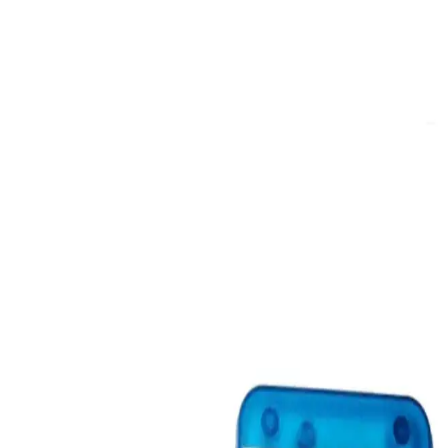
Oto ses yalıtımı, araç içi konforu artırmak için kullanılan malzeme
ve teknikleri içerir. Poliüretan ve akustik köpükler, modern
uygulamalar ve teknolojik gelişmelerle ses izolasyonunu güçlendirir.
TECHCG Akülü Araçlar İçin 12 Volt Akü Şarj
Cihazı İncelemesi ve Kullanım Rehberi
TECHCG markalı 12 volt akü şarj cihazı, Jeep ve benzeri araçlar
için tasarlanmış, dayanıklı ve kullanışlı özellikleriyle akülerin sağlıklı
şarjını sağlar, kullanıcılar için güvenilir bir çözüm sunar.
Zvizzer 14525PC Kalın Pasta Süngeri ile Otomotiv
Temizliği ve Parlaklık Artışı
Zvizzer 14525PC Kalın Pasta Süngeri, dayanıklı yapısı ve yüksek
temizlik gücü ile otomotiv ve endüstri alanında profesyonellere ve
amatörlere ideal araçtır.
Dekoratif Sarı Işıklı Masa Lambaları: Estetik ve
Fonksiyonellik Sunan Çeşitler
Sarı ışıklı masa lambaları, estetik ve fonksiyonel tasarımlarıyla
yaşam alanlarına sıcaklık katarken, çeşitli tasarım ve malzeme