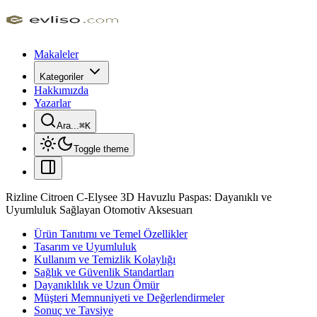
Makaleler
Kategoriler
Hakkımızda
Yazarlar
Ara...
⌘
K
Toggle theme
Rizline Citroen C-Elysee 3D Havuzlu Paspas: Dayanıklı ve
Uyumluluk Sağlayan Otomotiv Aksesuarı
Ürün Tanıtımı ve Temel Özellikler
Tasarım ve Uyumluluk
Kullanım ve Temizlik Kolaylığı
Sağlık ve Güvenlik Standartları
Dayanıklılık ve Uzun Ömür
Müşteri Memnuniyeti ve Değerlendirmeler
Sonuç ve Tavsiye