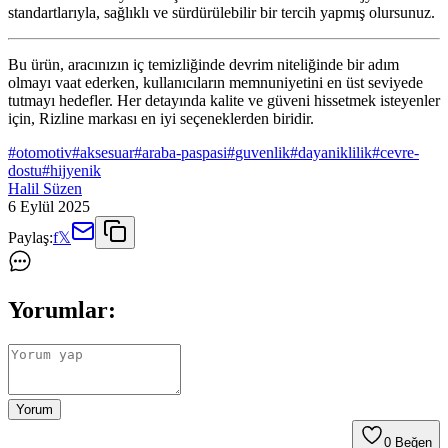
standartlarıyla, sağlıklı ve sürdürülebilir bir tercih yapmış olursunuz.
Bu ürün, aracınızın iç temizliğinde devrim niteliğinde bir adım
olmayı vaat ederken, kullanıcıların memnuniyetini en üst seviyede
tutmayı hedefler. Her detayında kalite ve güveni hissetmek isteyenler
için, Rizline markası en iyi seçeneklerden biridir.
#
otomotiv
#
aksesuar
#
araba-paspasi
#
guvenlik
#
dayaniklilik
#
cevre-
dostu
#
hijyenik
Halil Süzen
6 Eylül 2025
Paylaş:
f
𝕏
Yorumlar:
Yorum
0
Beğen