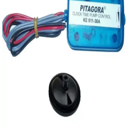
seçenekleriyle her dekorasyona uyum sağlar.
Photon Duo ve Photon Mono LED Xenon Far
Ampulleri Karşılaştırması ve Performans Analizi
Photon Duo ve Photon Mono LED Xenon far ampulleri, farklı
özellikleri ve performanslarıyla öne çıkıyor. Bu karşılaştırma,
aydınlatma gücü, montaj, dayanıklılık ve kullanıcı memnuniyetine
odaklanarak en uygun seçimi yapmanıza yardımcı olur.
NKT GROUP Krom Nikelaj Şerit 5 Mm 5 Metre
Dekoratif ve Dayanıklı Uygulama Rehberi
NKT GROUP'un 5 mm genişliğinde, 5 metre uzunluğundaki krom
nikelaj şeridi, dayanıklı ve estetik yapısıyla otomotiv ve mobilya
sektöründe tercih edilir. Uygulama kolaylığı sağlar ve çeşitli
yüzeylere uyum gösterir.
Fiat Doblo için OEK 735419843 Tavan Lambası
Detaylı İnceleme ve Kullanıcı Yorumları
Fiat Doblo için tasarlanmış OEK 735419843 tavan lambası, estetik
ve fonksiyonellik sunar. Kolay montajı ve yüksek performansıyla