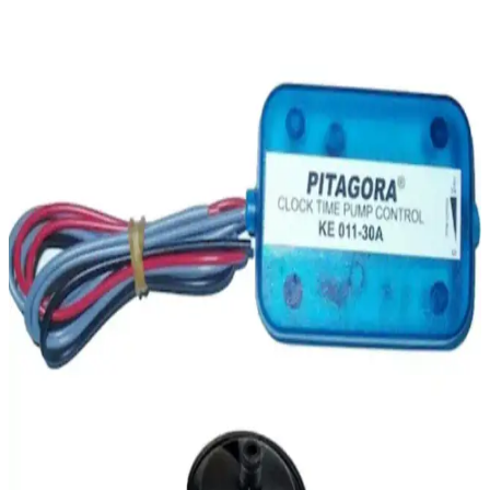
temizlik gücü ile otomotiv ve endüstri alanında profesyonellere ve
amatörlere ideal araçtır.
Dekoratif Sarı Işıklı Masa Lambaları: Estetik ve
Fonksiyonellik Sunan Çeşitler
Sarı ışıklı masa lambaları, estetik ve fonksiyonel tasarımlarıyla
yaşam alanlarına sıcaklık katarken, çeşitli tasarım ve malzeme
seçenekleriyle her dekorasyona uyum sağlar.
Photon Duo ve Photon Mono LED Xenon Far
Ampulleri Karşılaştırması ve Performans Analizi
Photon Duo ve Photon Mono LED Xenon far ampulleri, farklı
özellikleri ve performanslarıyla öne çıkıyor. Bu karşılaştırma,
aydınlatma gücü, montaj, dayanıklılık ve kullanıcı memnuniyetine
odaklanarak en uygun seçimi yapmanıza yardımcı olur.
NKT GROUP Krom Nikelaj Şerit 5 Mm 5 Metre
Dekoratif ve Dayanıklı Uygulama Rehberi
NKT GROUP'un 5 mm genişliğinde, 5 metre uzunluğundaki krom
nikelaj şeridi, dayanıklı ve estetik yapısıyla otomotiv ve mobilya
sektöründe tercih edilir. Uygulama kolaylığı sağlar ve çeşitli