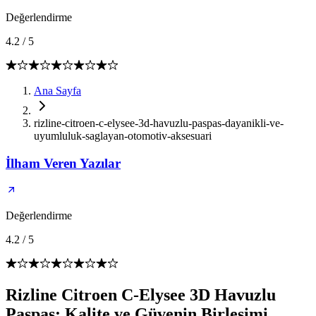
Değerlendirme
4.2
/
5
Ana Sayfa
rizline-citroen-c-elysee-3d-havuzlu-paspas-dayanikli-ve-
uyumluluk-saglayan-otomotiv-aksesuari
İlham Veren Yazılar
Değerlendirme
4.2
/
5
Rizline Citroen C-Elysee 3D Havuzlu
Paspas: Kalite ve Güvenin Birleşimi