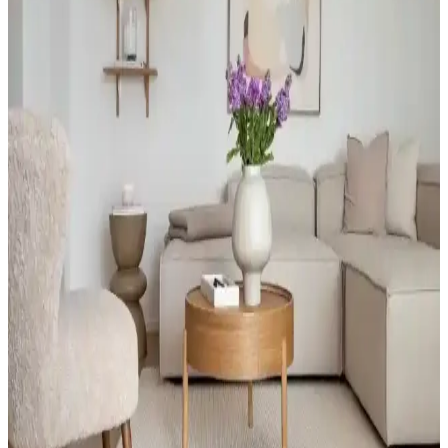
dekoratif tablonuzu yapmaktır. Bu rehberle malzemeler, tasarım ve
yapım aşamalarını öğrenerek özgün eserler ortaya koyabilirsiniz.
Emsan Bahar Kahvaltı Takımı ve Doğal Masa
Tasarımıyla Şık ve Dayanıklı Dekorasyon
Emsan Bahar kahvaltı takımı, seramik ve cam malzemeleriyle şık ve
pratik, doğal masa konsepti ise sürdürülebilir malzemelerle sıcak ve
modern ortamlar yaratır.
Ev Şıklığını Tamamlayan Oval Paspas Modelleri ve
Dekorasyona Katkıları
Oval paspaslar, ev dekorasyonunuza şıklık katan, dayanıklı ve çeşitli
renk seçenekleriyle estetik ve fonksiyonel çözümler sunar. Giriş ve
iç mekanlarda kullanımı kolaydır.
Karaca Ev ve Mutfak Dekorasyon Ürünleri: Şıklık
ve Fonksiyonellik Bir Arada
Karaca, ev ve mutfak dekorasyonunda şıklık ve fonksiyonelliği bir
arada sunan ürünleriyle öne çıkıyor. Mutfak gereçleri, ev tekstili ve
küçük ev aletleriyle yaşam alanlarınızı güzelleştiriyor.