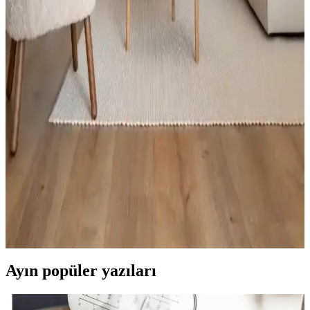
Karaca, ev ve mutfak dekorasyonunda şıklık ve fonksiyonelliği bir
arada sunan ürünleriyle öne çıkıyor. Mutfak gereçleri, ev tekstili ve
küçük ev aletleriyle yaşam alanlarınızı güzelleştiriyor.
Dolap Süsleri ile Evinize Şıklık ve Fonksiyonellik
Katmanın Yolları
Dolap süsleri, estetik ve kullanım kolaylığı sağlayan detaylardır.
Çeşitli malzeme ve tasarımlarla kişiselleştirilebilir, güncel trendler ise
doğal ve minimalist yaklaşımları ön plana çıkarır.
Evde Dağınıklığa Son Veren Çok Amaçlı Depolama
Çözümleri ve Pratik Ürünler
Dar alanlarda bile evinizi düzenli tutmanızı sağlayan çok katlı
dolaplar ve pratik depolama ürünleri hakkında detaylar. Evinizdeki
dağınıklığı azaltmak ve yaşam kalitenizi artırmak için ideal
çözümler.
Ayın popüler yazıları