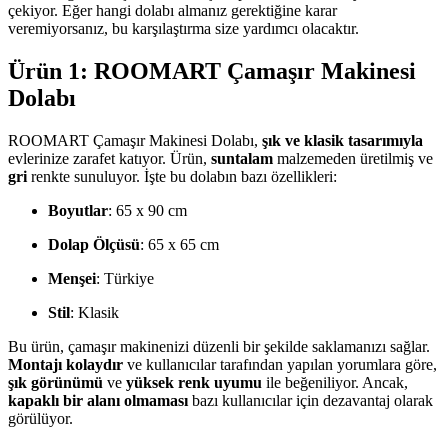
çekiyor. Eğer hangi dolabı almanız gerektiğine karar
veremiyorsanız, bu karşılaştırma size yardımcı olacaktır.
Ürün 1: ROOMART Çamaşır Makinesi
Dolabı
ROOMART Çamaşır Makinesi Dolabı,
şık ve klasik tasarımıyla
evlerinize zarafet katıyor. Ürün,
suntalam
malzemeden üretilmiş ve
gri
renkte sunuluyor. İşte bu dolabın bazı özellikleri:
Boyutlar
: 65 x 90 cm
Dolap Ölçüsü
: 65 x 65 cm
Menşei
: Türkiye
Stil
: Klasik
Bu ürün, çamaşır makinenizi düzenli bir şekilde saklamanızı sağlar.
Montajı kolaydır
ve kullanıcılar tarafından yapılan yorumlara göre,
şık görünümü
ve
yüksek renk uyumu
ile beğeniliyor. Ancak,
kapaklı bir alanı olmaması
bazı kullanıcılar için dezavantaj olarak
görülüyor.