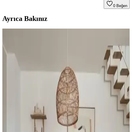
0
Beğen
Ayrıca Bakınız
Modern Ev Dekorasyon Ürünleri: Şık ve
Fonksiyonel Tasarımlarla Yaşam Alanlarınızı
Yenileyin
Modern yaşam alanlarınız için şık ve fonksiyonel ev dekor
ürünleriyle estetik ve kullanışlı çözümler sunuyoruz. Kaliteli
malzemeler ve minimalist tasarımlarla yaşam alanlarınızı
güzelleştirin.
Estetik ve İşlevsel Fotoğraf Saklama Kutuları:
Modern Yaşam Alanları İçin Çözüm
Estetik ve işlevsel fotoğraf saklama kutuları, modern tasarımları ve
dayanıklı malzemeleriyle ev ve ofislerde düzeni sağlar, şık çözümler
sunar.
Evde Dekoratif Tablo Yapımı Rehberi: Adım Adım