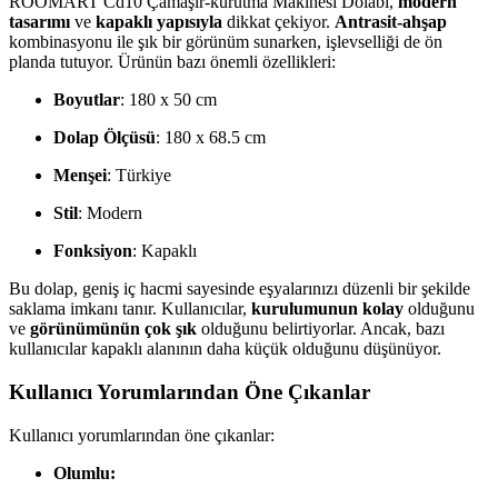
ROOMART Cd10 Çamaşır-kurutma Makinesi Dolabı,
modern
tasarımı
ve
kapaklı yapısıyla
dikkat çekiyor.
Antrasit-ahşap
kombinasyonu ile şık bir görünüm sunarken, işlevselliği de ön
planda tutuyor. Ürünün bazı önemli özellikleri:
Boyutlar
: 180 x 50 cm
Dolap Ölçüsü
: 180 x 68.5 cm
Menşei
: Türkiye
Stil
: Modern
Fonksiyon
: Kapaklı
Bu dolap, geniş iç hacmi sayesinde eşyalarınızı düzenli bir şekilde
saklama imkanı tanır. Kullanıcılar,
kurulumunun kolay
olduğunu
ve
görünümünün çok şık
olduğunu belirtiyorlar. Ancak, bazı
kullanıcılar kapaklı alanının daha küçük olduğunu düşünüyor.
Kullanıcı Yorumlarından Öne Çıkanlar
Kullanıcı yorumlarından öne çıkanlar:
Olumlu: