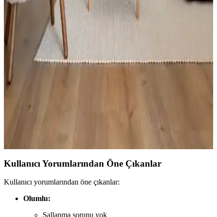
Dolap Süsleri ile Evinize Şıklık ve Fonksiyonellik
Katmanın Yolları
Dolap süsleri, estetik ve kullanım kolaylığı sağlayan detaylardır.
Çeşitli malzeme ve tasarımlarla kişiselleştirilebilir, güncel trendler ise
doğal ve minimalist yaklaşımları ön plana çıkarır.
Evde Dağınıklığa Son Veren Çok Amaçlı Depolama
Çözümleri ve Pratik Ürünler
Dar alanlarda bile evinizi düzenli tutmanızı sağlayan çok katlı
dolaplar ve pratik depolama ürünleri hakkında detaylar. Evinizdeki
dağınıklığı azaltmak ve yaşam kalitenizi artırmak için ideal
çözümler.
Kullanıcı Yorumlarından Öne Çıkanlar
Kullanıcı yorumlarından öne çıkanlar:
Olumlu:
Sallanma sorunu yok