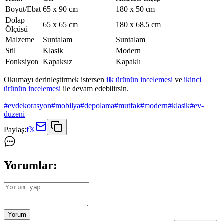
Boyut/Ebat
65 x 90 cm
180 x 50 cm
Dolap
65 x 65 cm
180 x 68.5 cm
Ölçüsü
Malzeme
Suntalam
Suntalam
Stil
Klasik
Modern
Fonksiyon
Kapaksız
Kapaklı
Okumayı derinleştirmek istersen
ilk ürünün incelemesi
ve
ikinci
ürünün incelemesi
ile devam edebilirsin.
#
evdekorasyon
#
mobilya
#
depolama
#
mutfak
#
modern
#
klasik
#
ev-
duzeni
Paylaş:
f
𝕏
Yorumlar:
Yorum