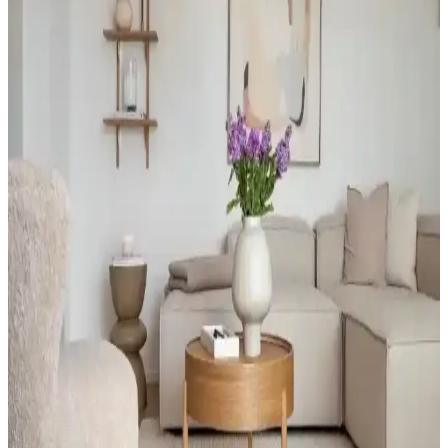
Kendi Sanat Eserinizi Yaratın
Ev dekorasyonunu kişiselleştirmenin en güzel yollarından biri, kendi
dekoratif tablonuzu yapmaktır. Bu rehberle malzemeler, tasarım ve
yapım aşamalarını öğrenerek özgün eserler ortaya koyabilirsiniz.
Emsan Bahar Kahvaltı Takımı ve Doğal Masa
Tasarımıyla Şık ve Dayanıklı Dekorasyon
Emsan Bahar kahvaltı takımı, seramik ve cam malzemeleriyle şık ve
pratik, doğal masa konsepti ise sürdürülebilir malzemelerle sıcak ve
modern ortamlar yaratır.
Ev Şıklığını Tamamlayan Oval Paspas Modelleri ve
Dekorasyona Katkıları
Oval paspaslar, ev dekorasyonunuza şıklık katan, dayanıklı ve çeşitli
renk seçenekleriyle estetik ve fonksiyonel çözümler sunar. Giriş ve
iç mekanlarda kullanımı kolaydır.
Karaca Ev ve Mutfak Dekorasyon Ürünleri: Şıklık
ve Fonksiyonellik Bir Arada