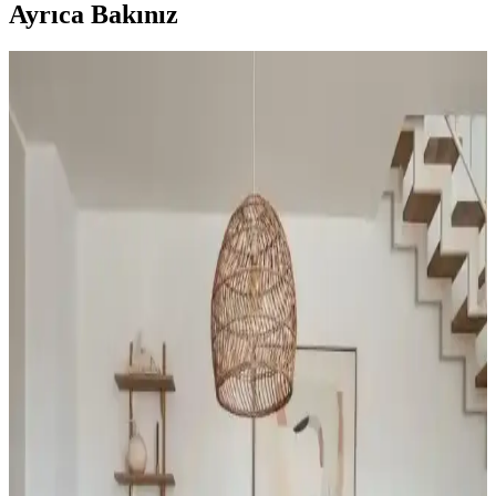
Ayrıca Bakınız
Modern Ev Dekorasyon Ürünleri: Şık ve
Fonksiyonel Tasarımlarla Yaşam Alanlarınızı
Yenileyin
Modern yaşam alanlarınız için şık ve fonksiyonel ev dekor
ürünleriyle estetik ve kullanışlı çözümler sunuyoruz. Kaliteli
malzemeler ve minimalist tasarımlarla yaşam alanlarınızı
güzelleştirin.
Estetik ve İşlevsel Fotoğraf Saklama Kutuları:
Modern Yaşam Alanları İçin Çözüm
Estetik ve işlevsel fotoğraf saklama kutuları, modern tasarımları ve
dayanıklı malzemeleriyle ev ve ofislerde düzeni sağlar, şık çözümler
sunar.
Evde Dekoratif Tablo Yapımı Rehberi: Adım Adım
Kendi Sanat Eserinizi Yaratın
Ev dekorasyonunu kişiselleştirmenin en güzel yollarından biri, kendi