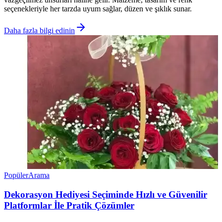
seçenekleriyle her tarzda uyum sağlar, düzen ve şıklık sunar.
Daha fazla bilgi edinin
Popüler
Arama
Dekorasyon Hediyesi Seçiminde Hızlı ve Güvenilir
Platformlar İle Pratik Çözümler