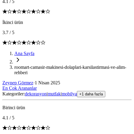
4.1
/
5
İkinci ürün
3.7
/
5
Ana Sayfa
roomart-camasir-makinesi-dolaplari-karsilastirmasi-ve-alim-
rehberi
Zeynep Görmez
·
1 Nisan 2025
En Çok Arananlar
Kategoriler:
dekorasyon
|
mutfak
|
mobilya
+1 daha fazla
Birinci ürün
4.1
/
5