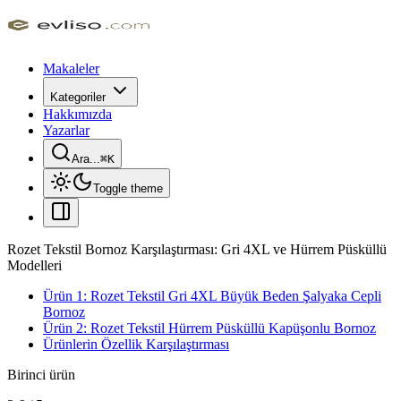
Makaleler
Kategoriler
Hakkımızda
Yazarlar
Ara...
⌘
K
Toggle theme
Rozet Tekstil Bornoz Karşılaştırması: Gri 4XL ve Hürrem Püsküllü
Modelleri
Ürün 1: Rozet Tekstil Gri 4XL Büyük Beden Şalyaka Cepli
Bornoz
Ürün 2: Rozet Tekstil Hürrem Püsküllü Kapüşonlu Bornoz
Ürünlerin Özellik Karşılaştırması
Birinci ürün