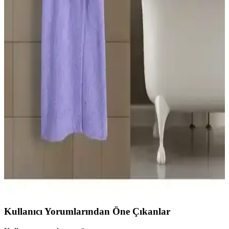
Bu makalede, organik pamuk ve büyük beden bornozların malzeme
kalitesi, emicilik ve kullanıcı yorumlarıyla detaylı karşılaştırması
yapılmaktadır.
Model Home ve Soley Bornoz Karşılaştırması:
Malzeme, Performans ve Kullanıcı Yorumları
İki bornoz modeli, malzeme, kalınlık, boyut ve kullanıcı geri
bildirimleriyle detaylı karşılaştırıldı. Pamuklu, yumuşak ve emici
özellikleriyle öne çıkan ürünler, farklı ihtiyaçlara uygun seçenekler
sunuyor.
Rozet Tekstil Lila Şal Yaka Cepli Bornoz 3XL-4XL,
Unisex Pamuklu ve Makinede Yıkanabilir
Rozet Tekstil'in Lila renkli şal yaka cepli bornozu, 3XL-4XL beden
aralığında uniseks tasarım sunar. Pamuklu kumaşı cildi nazikçe sarar,
nemi emer ve nefes alabilirlik sağlar. Orta uzunluk iki cepli ve
makinede yıkanabilir özelliğe sahiptir.
Kullanıcı Yorumlarından Öne Çıkanlar