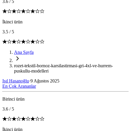
3.6
/
5
İkinci ürün
3.5
/
5
Ana Sayfa
rozet-tekstil-bornoz-karsilastirmasi-gri-4xl-ve-hurrem-
puskullu-modelleri
Işıl Hasanoğlu
·
9 Ağustos 2025
En Çok Arananlar
Birinci ürün
3.6
/
5
İkinci ürün