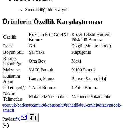
Su emiciliği biraz zayıf.
Ürünlerin Özellik Karşılaştırması
Rozet Tekstil Gri 4XL
Rozet Tekstil Hürrem
Özellik
Bornoz
Püsküllü Bornoz
Renk
Gri
Çizgili (şirin tonlarda)
Boyun Stili
Şal Yaka
Kapüşonlu
Bornoz
Orta Boy
Maxi
Uzunluğu
Malzeme
%100 Pamuk
%100 Pamuk
Kullanım
Banyo, Sauna
Banyo, Sauna, Plaj
Alanı
Paket İçeriği
1 Adet Bornoz
1 Adet Bornoz
Bakım
Makinede Yıkanabilir
Makinede Yıkanabilir
Talimatları
#
buyuk-beden
#
pamuk
#
kapusonlu
#
rahatlik
#
su-emici
#
dizayn
#
cok-
amacli
Paylaş:
f
𝕏