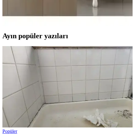
Rozet Tekstil'in Lila renkli şal yaka cepli bornozu, 3XL-4XL beden
aralığında uniseks tasarım sunar. Pamuklu kumaşı cildi nazikçe sarar,
nemi emer ve nefes alabilirlik sağlar. Orta uzunluk iki cepli ve
makinede yıkanabilir özelliğe sahiptir.
Ayın popüler yazıları
Popüler