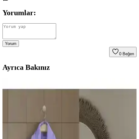
Yorumlar:
Yorum
0
Beğen
Ayrıca Bakınız
Soley Kimono Bornoz ve Yataş Essentials Bornoz
Karşılaştırması: Kumaş, Emicilik ve Kullanım
Özellikleri
Bu makalede Soley %100 pamuklu kimono bornoz ile Yataş
Essentials gri bornozunun kumaş kalitesi, emicilik ve kullanım
rahatlığı açısından detaylı karşılaştırması sunuluyor.
Maxem Motorsiklet Branda XXL: Su Geçirmez ve