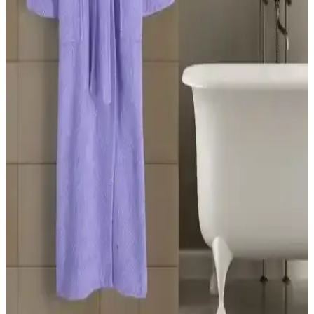
İki farklı bornoz ürününün malzeme kalitesi, emicilik ve kullanım
kolaylığı gibi kriterlerle detaylı karşılaştırması, kullanıcı yorumlarıyla
birlikte sunuluyor.
Oyalı Textile Organik Pamuk ve Rozet Tekstil
Büyük Beden Bornoz Karşılaştırması
Bu makalede, organik pamuk ve büyük beden bornozların malzeme
kalitesi, emicilik ve kullanıcı yorumlarıyla detaylı karşılaştırması
yapılmaktadır.
Model Home ve Soley Bornoz Karşılaştırması:
Malzeme, Performans ve Kullanıcı Yorumları
İki bornoz modeli, malzeme, kalınlık, boyut ve kullanıcı geri
bildirimleriyle detaylı karşılaştırıldı. Pamuklu, yumuşak ve emici
özellikleriyle öne çıkan ürünler, farklı ihtiyaçlara uygun seçenekler
sunuyor.
Rozet Tekstil Lila Şal Yaka Cepli Bornoz 3XL-4XL,
Unisex Pamuklu ve Makinede Yıkanabilir