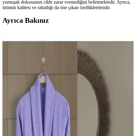
yumuşak dokusunun cilde zarar vermediğini belirtmektedir. Ayrıca,
ürünün kalitesi ve rahatlığı da öne çıkan özelliklerdendir.
Ayrıca Bakınız
Soley Kimono Bornoz ve Yataş Essentials Bornoz
Karşılaştırması: Kumaş, Emicilik ve Kullanım
Özellikleri
Bu makalede Soley %100 pamuklu kimono bornoz ile Yataş
Essentials gri bornozunun kumaş kalitesi, emicilik ve kullanım
rahatlığı açısından detaylı karşılaştırması sunuluyor.
Maxem Motorsiklet Branda XXL: Su Geçirmez ve
Dayanıklı Motosiklet Koruma Çözümü
Maxem Motorsiklet Branda XXL, su geçirmez ve büyük beden
yapısıyla enduro ve chopper tarzı motosikletleri koruyan dayanıklı
bir ürün. Hava koşullarına karşı güvenli ve estetik koruma sağlar.
Modelhome Büyük Beden Kapşonlu Lacivert
Pamuklu Bornoz Konfor ve Şıklık Sunar