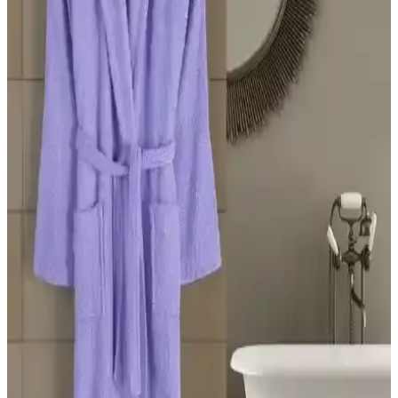
Modelhome'un büyük beden kapşonlu lacivert bornozu, pamuk
dokusu, geniş ölçüleri ve pratik tasarımıyla rahatlık ve şıklık sağlar,
uzun ömürlü kullanım ve kolay bakım sunar.
Philippus Berbera ve Rozet Tekstil Bornozları
Karşılaştırması: Malzeme, Konfor ve Dayanıklılık
Analizi
İki farklı bornoz modeli olan Philippus Berbera Erkek Kapşonlu ve
Rozet Tekstil büyük beden bornozlarının malzeme, konfor, emicilik
ve kalite özellikleri detaylı şekilde karşılaştırıldı.
Esmen ve Şilay Home Büyük Beden Havlulu Bornoz
Karşılaştırması ve Kullanıcı Yorumları
İki farklı bornoz ürününün malzeme kalitesi, emicilik ve kullanım
kolaylığı gibi kriterlerle detaylı karşılaştırması, kullanıcı yorumlarıyla
birlikte sunuluyor.
Oyalı Textile Organik Pamuk ve Rozet Tekstil
Büyük Beden Bornoz Karşılaştırması