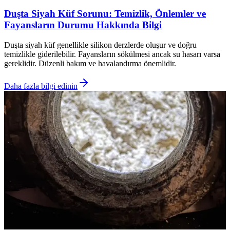
Duşta Siyah Küf Sorunu: Temizlik, Önlemler ve
Fayansların Durumu Hakkında Bilgi
Duşta siyah küf genellikle silikon derzlerde oluşur ve doğru
temizlikle giderilebilir. Fayansların sökülmesi ancak su hasarı varsa
gereklidir. Düzenli bakım ve havalandırma önemlidir.
Daha fazla bilgi edinin