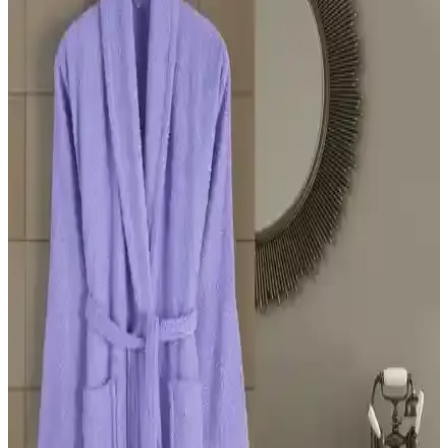
Dayanıklı Motosiklet Koruma Çözümü
Maxem Motorsiklet Branda XXL, su geçirmez ve büyük beden
yapısıyla enduro ve chopper tarzı motosikletleri koruyan dayanıklı
bir ürün. Hava koşullarına karşı güvenli ve estetik koruma sağlar.
Modelhome Büyük Beden Kapşonlu Lacivert
Pamuklu Bornoz Konfor ve Şıklık Sunar
Modelhome'un büyük beden kapşonlu lacivert bornozu, pamuk
dokusu, geniş ölçüleri ve pratik tasarımıyla rahatlık ve şıklık sağlar,
uzun ömürlü kullanım ve kolay bakım sunar.
Philippus Berbera ve Rozet Tekstil Bornozları
Karşılaştırması: Malzeme, Konfor ve Dayanıklılık
Analizi
İki farklı bornoz modeli olan Philippus Berbera Erkek Kapşonlu ve
Rozet Tekstil büyük beden bornozlarının malzeme, konfor, emicilik
ve kalite özellikleri detaylı şekilde karşılaştırıldı.
Esmen ve Şilay Home Büyük Beden Havlulu Bornoz
Karşılaştırması ve Kullanıcı Yorumları