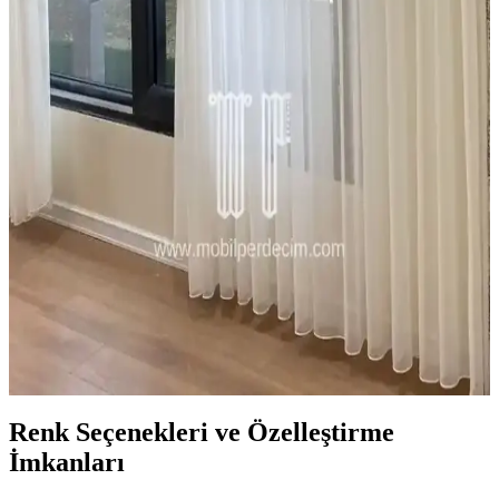
Bebek odası için güvenli ve sağlıklı halı ile perde seçimi, malzeme
kalitesi ve tasarım detaylarıyla çocuk sağlığını koruma altına alır.
Doğru seçimler ve düzenli bakım önemlidir.
Jüt Perdeler: Doğal ve Dayanıklı Dekorasyon
Seçenekleri İçin Kapsamlı Rehber
Jüt perdeler, doğal malzemeleri ve dayanıklılıklarıyla iç ve dış
mekanlara sıcaklık katan sürdürülebilir dekorasyon ürünleridir.
Farklı modelleri ve bakım ipuçlarıyla yaşam alanlarınızı
güzelleştirin.
Ev Dekorasyonunda Tül Perdeler: Şıklık ve
Fonksiyonellik Bir Arada
Tül perdeler, hafif ve şeffaf yapılarıyla mekanlara ferahlık ve zarafet
katar, renk uyumu ve bakım ipuçlarıyla ev dekorasyonunu tamamlar.
Renk Seçenekleri ve Özelleştirme
İmkanları