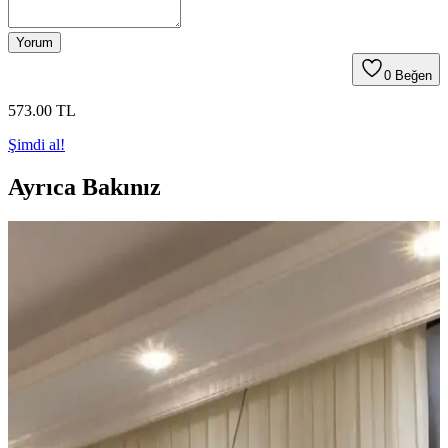
Yorum
0
Beğen
573
.00
TL
Şimdi al!
Ayrıca Bakınız
Ucuz Tül Seçenekleri ve Kullanım İpuçları Ev ve
Ofis Dekorasyonunda
Uygun fiyatlı tüller, çeşitli renk ve doku seçenekleriyle
dekorasyonda estetik ve fonksiyonel çözümler sunar. Kalite ve
bakım ipuçlarıyla uzun ömürlü kullanım sağlar.
İkea Desenli Rulo Perdeler: Estetik ve
Fonksiyonelliği Bir Arada Sunan Çözümler
İkea desenli rulo perdeler, çeşitli desen ve renk seçenekleriyle estetik