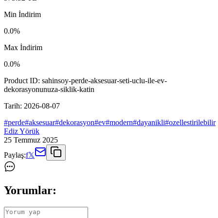
Min İndirim
0.0
%
Max İndirim
0.0
%
Product ID:
sahinsoy-perde-aksesuar-seti-uclu-ile-ev-
dekorasyonunuza-siklik-katin
Tarih:
2026-08-07
#
perde
#
aksesuar
#
dekorasyon
#
ev
#
modern
#
dayanikli
#
ozellestirilebilir
Ediz Yörük
25 Temmuz 2025
Paylaş:
f
𝕏
Yorumlar: