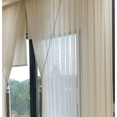
ve fonksiyonellik sunar. Dayanıklı malzemeleri ve kolay
mekanizmasıyla iç mekan dekorasyonunuza pratik çözümler getirir.
Pencere Perde Sistemlerinde Montaj Derinliği ve
Estetik Seçeneklerin Önemi
Pencere kasası derinliği, perde ve panjur montajında kritik rol oynar.
İç ve dış montaj seçenekleri, yüzey özellikleri ve panjur kalınlığı
estetik ve işlevsellik açısından değerlendirilir.
Estetik ve İşlevsel Modern Perde Modelleriyle
Mekânlarınızı Geliştirin
Perdeler, estetik ve fonksiyonelliği bir arada sunan modern
tasarımlarla iç mekanların vazgeçilmez unsurlarıdır. Çeşitli malzeme
ve modellerle her mekâna uygun çözümler bulunabilir.
Yatak Odası Dekorasyonunda Konfor ve Estetiği
Artıran Ürünler ve Seçenekler
Yatak odası dekorasyonunda ergonomik yataklar, yumuşak yastıklar
ve şık örtülerle uyku kalitenizi yükseltin, odanızı kişisel tarzınıza
uygun hale getirin.