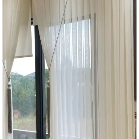
Pencere Perde Sistemlerinde Montaj Derinliği ve
Estetik Seçeneklerin Önemi
Pencere kasası derinliği, perde ve panjur montajında kritik rol oynar.
İç ve dış montaj seçenekleri, yüzey özellikleri ve panjur kalınlığı
estetik ve işlevsellik açısından değerlendirilir.
Estetik ve İşlevsel Modern Perde Modelleriyle
Mekânlarınızı Geliştirin
Perdeler, estetik ve fonksiyonelliği bir arada sunan modern
tasarımlarla iç mekanların vazgeçilmez unsurlarıdır. Çeşitli malzeme
ve modellerle her mekâna uygun çözümler bulunabilir.
Yatak Odası Dekorasyonunda Konfor ve Estetiği
Artıran Ürünler ve Seçenekler
Yatak odası dekorasyonunda ergonomik yataklar, yumuşak yastıklar
ve şık örtülerle uyku kalitenizi yükseltin, odanızı kişisel tarzınıza
uygun hale getirin.
Bebek Odası Güvenliği İçin Halı ve Perde Seçimi
Rehberi