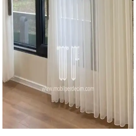
Bebek Odası Güvenliği İçin Halı ve Perde Seçimi
Rehberi
Bebek odası için güvenli ve sağlıklı halı ile perde seçimi, malzeme
kalitesi ve tasarım detaylarıyla çocuk sağlığını koruma altına alır.
Doğru seçimler ve düzenli bakım önemlidir.
Jüt Perdeler: Doğal ve Dayanıklı Dekorasyon
Seçenekleri İçin Kapsamlı Rehber
Jüt perdeler, doğal malzemeleri ve dayanıklılıklarıyla iç ve dış
mekanlara sıcaklık katan sürdürülebilir dekorasyon ürünleridir.
Farklı modelleri ve bakım ipuçlarıyla yaşam alanlarınızı
güzelleştirin.
Ev Dekorasyonunda Tül Perdeler: Şıklık ve
Fonksiyonellik Bir Arada
Tül perdeler, hafif ve şeffaf yapılarıyla mekanlara ferahlık ve zarafet
katar, renk uyumu ve bakım ipuçlarıyla ev dekorasyonunu tamamlar.