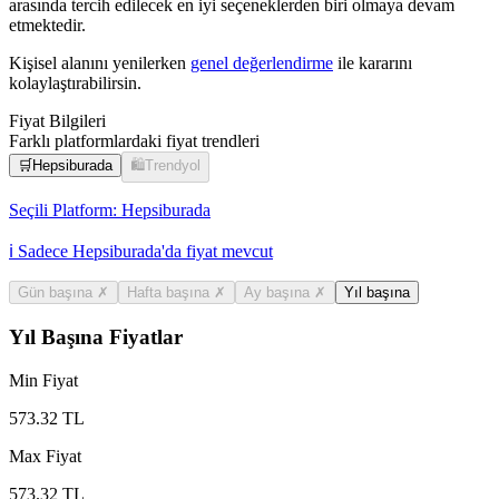
arasında tercih edilecek en iyi seçeneklerden biri olmaya devam
etmektedir.
Kişisel alanını yenilerken
genel değerlendirme
ile kararını
kolaylaştırabilirsin.
Fiyat Bilgileri
Farklı platformlardaki fiyat trendleri
🛒
Hepsiburada
🛍️
Trendyol
Seçili Platform:
Hepsiburada
ℹ️ Sadece Hepsiburada'da fiyat mevcut
Gün başına
✗
Hafta başına
✗
Ay başına
✗
Yıl başına
Yıl Başına Fiyatlar
Min Fiyat
573.32
TL
Max Fiyat
573.32
TL