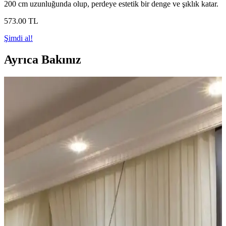
200 cm uzunluğunda olup, perdeye estetik bir denge ve şıklık katar.
573
.00
TL
Şimdi al!
Ayrıca Bakınız
Ucuz Tül Seçenekleri ve Kullanım İpuçları Ev ve
Ofis Dekorasyonunda
Uygun fiyatlı tüller, çeşitli renk ve doku seçenekleriyle
dekorasyonda estetik ve fonksiyonel çözümler sunar. Kalite ve
bakım ipuçlarıyla uzun ömürlü kullanım sağlar.
İkea Desenli Rulo Perdeler: Estetik ve
Fonksiyonelliği Bir Arada Sunan Çözümler
İkea desenli rulo perdeler, çeşitli desen ve renk seçenekleriyle estetik
ve fonksiyonellik sunar. Dayanıklı malzemeleri ve kolay
mekanizmasıyla iç mekan dekorasyonunuza pratik çözümler getirir.