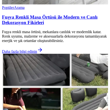
Popüler
Arama
Fuşya Renkli Masa Örtüsü ile Modern ve Canlı
Dekorasyon Fikirleri
Fuşya renkli masa örtüsü, mekanlara canlılık ve modernlik katar.
Renk uyumu, malzeme ve aksesuarlarla dekorasyonu tamamlayarak
enerjik ve şık ortamlar oluşturabilirsiniz.
Daha fazla bilgi edinin