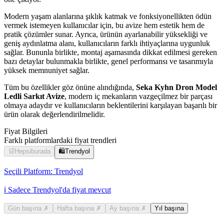
Modern yaşam alanlarına şıklık katmak ve fonksiyonellikten ödün
vermek istemeyen kullanıcılar için, bu avize hem estetik hem de
pratik çözümler sunar. Ayrıca, ürünün ayarlanabilir yüksekliği ve
geniş aydınlatma alanı, kullanıcıların farklı ihtiyaçlarına uygunluk
sağlar. Bununla birlikte, montaj aşamasında dikkat edilmesi gereken
bazı detaylar bulunmakla birlikte, genel performansı ve tasarımıyla
yüksek memnuniyet sağlar.
Tüm bu özellikler göz önüne alındığında,
Seka Kyhn Dron Model
Ledli Sarkıt Avize
, modern iç mekanların vazgeçilmez bir parçası
olmaya adaydır ve kullanıcıların beklentilerini karşılayan başarılı bir
ürün olarak değerlendirilmelidir.
Fiyat Bilgileri
Farklı platformlardaki fiyat trendleri
🛒
Hepsiburada
🛍️
Trendyol
Seçili Platform:
Trendyol
ℹ️ Sadece Trendyol'da fiyat mevcut
Gün başına
✗
Hafta başına
✗
Ay başına
✗
Yıl başına