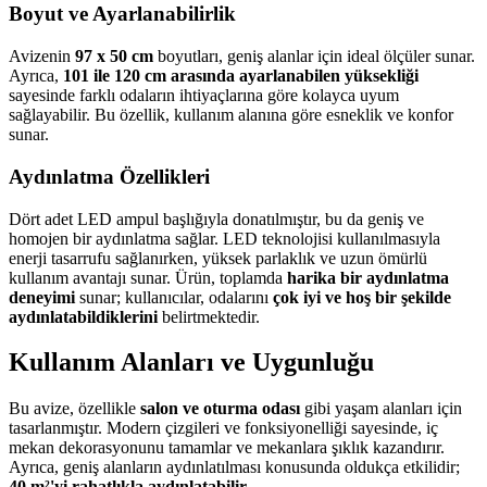
Boyut ve Ayarlanabilirlik
Avizenin
97 x 50 cm
boyutları, geniş alanlar için ideal ölçüler sunar.
Ayrıca,
101 ile 120 cm arasında ayarlanabilen yüksekliği
sayesinde farklı odaların ihtiyaçlarına göre kolayca uyum
sağlayabilir. Bu özellik, kullanım alanına göre esneklik ve konfor
sunar.
Aydınlatma Özellikleri
Dört adet LED ampul başlığıyla donatılmıştır, bu da geniş ve
homojen bir aydınlatma sağlar. LED teknolojisi kullanılmasıyla
enerji tasarrufu sağlanırken, yüksek parlaklık ve uzun ömürlü
kullanım avantajı sunar. Ürün, toplamda
harika bir aydınlatma
deneyimi
sunar; kullanıcılar, odalarını
çok iyi ve hoş bir şekilde
aydınlatabildiklerini
belirtmektedir.
Kullanım Alanları ve Uygunluğu
Bu avize, özellikle
salon ve oturma odası
gibi yaşam alanları için
tasarlanmıştır. Modern çizgileri ve fonksiyonelliği sayesinde, iç
mekan dekorasyonunu tamamlar ve mekanlara şıklık kazandırır.
Ayrıca, geniş alanların aydınlatılması konusunda oldukça etkilidir;
40 m²'yi rahatlıkla aydınlatabilir
.