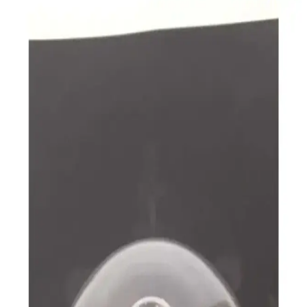
Pratik ve Estetik Vizyonu Yansıtan Modern Avize
Tasarımları ve Özellikleri
Pratik ve estetik avize tasarımları, modern malzemeler ve
teknolojilerle yaşam alanlarınıza şıklık katarken kullanım kolaylığı
sağlar.
Tekli LED Avize Çözümleri: Modern İç Mekanlar
İçin Estetik ve Enerji Tasarruflu Aydınlatma
Enerji verimli, uzun ömürlü ve şık tasarımlara sahip tekli LED avize
modelleri, modern iç mekanlara estetik ve fonksiyonellik katıyor.
Çeşitli tasarım ve boyut seçenekleriyle geniş kullanım alanları sunar.
Tekli Avize Çeşitleri ve Tasarım Seçenekleri İç
Mekan Aydınlatmasında Güncel Trendler
İç mekan tasarımında önemli bir unsur olan tekli avize modelleri,
farklı tarz ve malzeme seçenekleriyle estetik ve enerji verimliliği
sağlar. Modern, klasik ve endüstriyel tarzlarda çeşitli modeller
mevcuttur.
Avize Modelleri: Estetik ve İşlevselliği Bir Arada