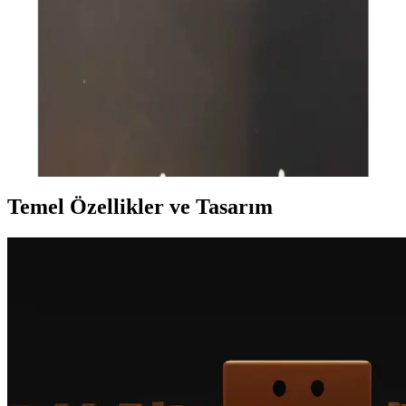
bir arada sunar. Siyah metal ve sarkıt tasarımlarla iç mekanlara
özgünlük katmak için ideal seçenekler sunar.
Avize Camı Seçimi ve Bakımı: Estetik ve
Fonksiyonellik İçin Kriterler
Avize camları, estetik ve fonksiyonellik sağlar, dayanıklı ve
dekoratif seçenekler sunar. Doğru cam tipi ve düzenli bakım,
mekânın atmosferini zenginleştirir.
Temel Özellikler ve Tasarım