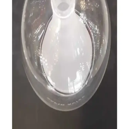
Modern ve klasik tarz avize modelleri, estetik ve işlevselliği bir
arada sunar. Enerji tasarruflu LED ve akıllı teknolojilerle donatılan
seçenekler, iç mekanlara şıklık ve fonksiyonellik katıyor.
Vizyon Avize Seçiminde Estetik ve Fonksiyonelliği
Bir Arada Sunan Modern Tasarımlar
İç mekan tasarımında şık ve fonksiyonel vizyon avize seçenekleri,
malzeme kalitesi ve teknolojik yeniliklerle yaşam alanlarınızı
güzelleştirir.
Özel Tasarım Metal Avize Seçenekleri: Estetik ve
Fonksiyonellik Bir Arada
Modern tasarımlı metal avizeler, dayanıklı malzeme ve estetik
detaylarıyla iç mekanlara özgünlük ve fonksiyonellik sağlar.
Modern Retro Avize Dekoratif Aydınlatma Trendleri
ve Seçim Kriterleri
Modern retro avize dekoratif aydınlatma, estetik ve fonksiyonelliği
bir arada sunar. Siyah metal ve sarkıt tasarımlarla iç mekanlara
özgünlük katmak için ideal seçenekler sunar.