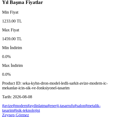
Yıl Başına Fiyatlar
Min Fiyat
1233.00
TL
Max Fiyat
1459.00
TL
Min İndirim
0.0
%
Max İndirim
0.0
%
Product ID:
seka-kyhn-dron-model-ledli-sarkit-avize-modern-ic-
mekanlar-icin-sik-ve-fonksiyonel-tasarim
Tarih:
2026-08-08
#
avize
#
modern
#
aydinlatma
#
enerji-tasarrufu
#
salon
#
metalik-
tasarim
#
isik-teknolojisi
Zeynep Görmez