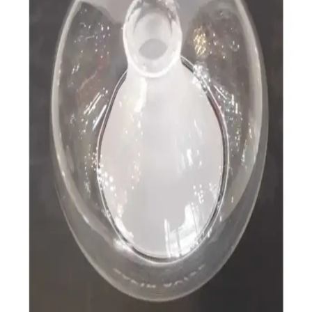
Sunan Modern ve Klasik Seçenekler
Modern ve klasik tarz avize modelleri, estetik ve işlevselliği bir
arada sunar. Enerji tasarruflu LED ve akıllı teknolojilerle donatılan
seçenekler, iç mekanlara şıklık ve fonksiyonellik katıyor.
Vizyon Avize Seçiminde Estetik ve Fonksiyonelliği
Bir Arada Sunan Modern Tasarımlar
İç mekan tasarımında şık ve fonksiyonel vizyon avize seçenekleri,
malzeme kalitesi ve teknolojik yeniliklerle yaşam alanlarınızı
güzelleştirir.
Özel Tasarım Metal Avize Seçenekleri: Estetik ve
Fonksiyonellik Bir Arada
Modern tasarımlı metal avizeler, dayanıklı malzeme ve estetik
detaylarıyla iç mekanlara özgünlük ve fonksiyonellik sağlar.
Modern Retro Avize Dekoratif Aydınlatma Trendleri
ve Seçim Kriterleri
Modern retro avize dekoratif aydınlatma, estetik ve fonksiyonelliği