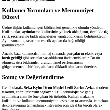
Kullanıcı Yorumları ve Memnuniyet
Düzeyi
Ürüne ilişkin kullanıcı geri bildirimleri genellikle olumlu yöndedir.
Kullanıcılar,
aydınlatma kalitesinin yüksek olduğunu
, özellikle
üç
renk seçeneği
ile farklı atmosferler yaratabildiklerini belirtmektedir.
Aynı zamanda, tasarımın estetik açıdan da beğenildiği
görülmektedir.
Ancak, bazı kullanıcılar, montaj sırasında
parçaların eksik veya
kırık geldiği
gibi sorunlar yaşadıklarını ifade etmişlerdir. Bu tür
olumsuz geri bildirimler, ürünün genel performansını
gölgelememekle birlikte, alıcıların dikkatli olmalarını öneririz.
Sonuç ve Değerlendirme
Genel olarak,
Seka Kyhn Dron Model Ledli Sarkıt Avize
, modern
tasarımı, enerji tasarrufu sağlayan LED teknolojisi ve geniş
aydınlatma alanı ile öne çıkan bir üründür. Kaliteli malzeme
kullanımı ve kullanıcı memnuniyetini esas alan tasarımıyla, iç mekan
dekorasyonunu tamamlamak isteyenler için ideal bir tercih olarak
öne çıkıyor.