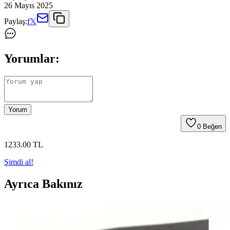
26 Mayıs 2025
Paylaş:
f
𝕏
Yorumlar:
Yorum
0
Beğen
1233
.00
TL
Şimdi al!
Ayrıca Bakınız
Pratik ve Estetik Vizyonu Yansıtan Modern Avize
Tasarımları ve Özellikleri