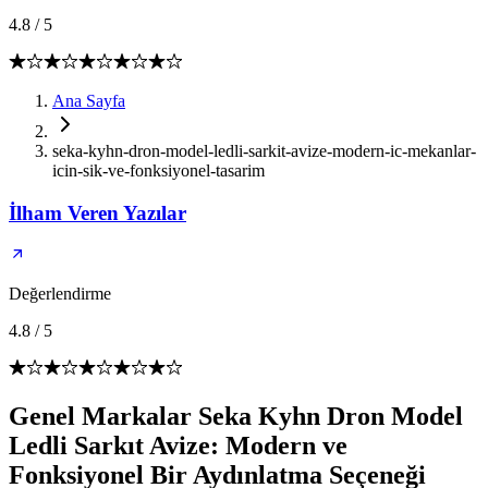
4.8
/
5
Ana Sayfa
seka-kyhn-dron-model-ledli-sarkit-avize-modern-ic-mekanlar-
icin-sik-ve-fonksiyonel-tasarim
İlham Veren Yazılar
Değerlendirme
4.8
/
5
Genel Markalar Seka Kyhn Dron Model
Ledli Sarkıt Avize: Modern ve
Fonksiyonel Bir Aydınlatma Seçeneği