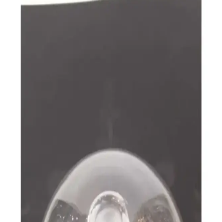
Pratik ve estetik avize tasarımları, modern malzemeler ve
teknolojilerle yaşam alanlarınıza şıklık katarken kullanım kolaylığı
sağlar.
Tekli LED Avize Çözümleri: Modern İç Mekanlar
İçin Estetik ve Enerji Tasarruflu Aydınlatma
Enerji verimli, uzun ömürlü ve şık tasarımlara sahip tekli LED avize
modelleri, modern iç mekanlara estetik ve fonksiyonellik katıyor.
Çeşitli tasarım ve boyut seçenekleriyle geniş kullanım alanları sunar.
Tekli Avize Çeşitleri ve Tasarım Seçenekleri İç
Mekan Aydınlatmasında Güncel Trendler
İç mekan tasarımında önemli bir unsur olan tekli avize modelleri,
farklı tarz ve malzeme seçenekleriyle estetik ve enerji verimliliği
sağlar. Modern, klasik ve endüstriyel tarzlarda çeşitli modeller
mevcuttur.
Avize Modelleri: Estetik ve İşlevselliği Bir Arada
Sunan Modern ve Klasik Seçenekler