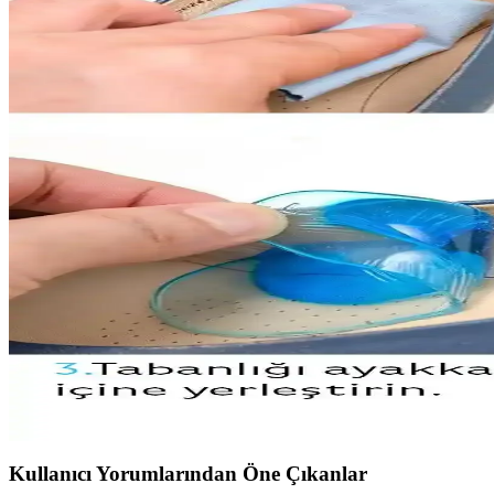
West Home Yıkanabilir Kaymaz Taban Halı Karşılaştı
Bu makalede West Home markasının iki yıkanabilir ve kaydırmaz halı mode
West Home Dijital Baskılı ve Yıkanabilir Salon Halı
West Home'un dijital baskılı, yıkanabilir ve kaydırmaz tabanlı halısı, ş
Dinarsu Loft Peluş Halı Antrasit: Modern ve Konforlu
Dinarsu Loft Peluş Halı Antrasit, şık tasarımı ve konforu ile evinizi 
Dinarsu Loft Peluş Halı Antrasit Modern ve Şık Ev 
Dinarsu Loft Peluş Halı Antrasit, yumuşak dokusu, dayanıklılığı ve şı
Kaydırmaz Jel Tabanların İnşaat ve Mobilya Sektörl
Kaydırmaz jel tabanlar, inşaat ve mobilya sektörlerinde kaymayı önle
Kullanıcı Yorumlarından Öne Çıkanlar