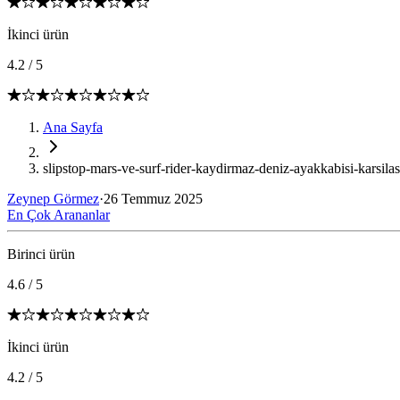
İkinci ürün
4.2
/
5
Ana Sayfa
slipstop-mars-ve-surf-rider-kaydirmaz-deniz-ayakkabisi-karsila
Zeynep Görmez
·
26 Temmuz 2025
En Çok Arananlar
Birinci ürün
4.6
/
5
İkinci ürün
4.2
/
5