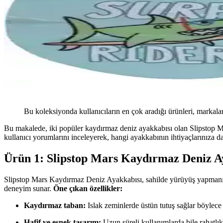
Bu koleksiyonda kullanıcıların en çok aradığı ürünleri, markalar
Bu makalede, iki popüler kaydırmaz deniz ayakkabısı olan Slipstop Mars
kullanıcı yorumlarını inceleyerek, hangi ayakkabının ihtiyaçlarınıza
Ürün 1: Slipstop Mars Kaydırmaz Deniz A
Slipstop Mars Kaydırmaz Deniz Ayakkabısı, sahilde yürüyüş yapmanın k
deneyim sunar.
Öne çıkan özellikler:
Kaydırmaz taban:
Islak zeminlerde üstün tutuş sağlar böylece
Hafif ve esnek tasarım:
Uzun süreli kullanımlarda bile rahatlı