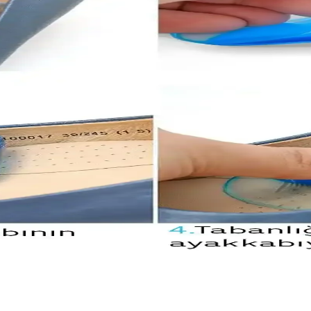
rması ve Özellikleri
li detaylı şekilde karşılaştırılarak, özellikleri, kullanıcı yorumları v
sı Modern Tasarım ve Fonksiyonellik
ık tasarımı ve kullanım kolaylığıyla yaşam alanlarınızı güzelleştirir.
 Yüksek Kaliteli Halı Seçenekleri
güzelleştirir. Kaydırmaz tabanı ve kolay bakımıyla uzun ömürlü kullanım 
Dekorasyonu İçin Uygun
k tasarımıyla ev dekorasyonunuza zarif bir dokunuş katıyor, kolay bakı
erinde Güvenlik ve Konfor Rolü
yerek güvenlik ve konfor sağlar. Esnek yapısı ve yüksek sürtünme özel