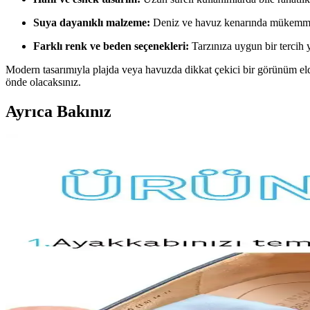
Suya dayanıklı malzeme:
Deniz ve havuz kenarında mükemmel
Farklı renk ve beden seçenekleri:
Tarzınıza uygun bir tercih 
Modern tasarımıyla plajda veya havuzda dikkat çekici bir görünüm eld
önde olacaksınız.
Ayrıca Bakınız
Güvenlik İçin Kaydırmaz Paspaslar: Dayanıklı ve G
Güvenlik ve dayanıklılık sağlayan kaydırmaz paspaslar, iç ve dış meka
Estetik ve Güvenli Kaydırmaz Paspas Modelleri: Mo
Güçlü kaydırmaz özellikleri ve şık tasarımlarıyla öne çıkan paspaslar,
IKEA Banyo Kaydırmaz Paspaslar: Güvenlik ve Tas
IKEA banyo kaydırmaz paspaslar, ıslak zeminlerde kayma riskini azalta
incelenmeli.