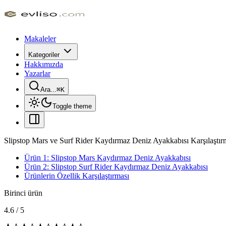
Makaleler
Kategoriler
Hakkımızda
Yazarlar
Ara...
⌘
K
Toggle theme
Slipstop Mars ve Surf Rider Kaydırmaz Deniz Ayakkabısı Karşılaştır
Ürün 1: Slipstop Mars Kaydırmaz Deniz Ayakkabısı
Ürün 2: Slipstop Surf Rider Kaydırmaz Deniz Ayakkabısı
Ürünlerin Özellik Karşılaştırması
Birinci ürün
4.6
/
5