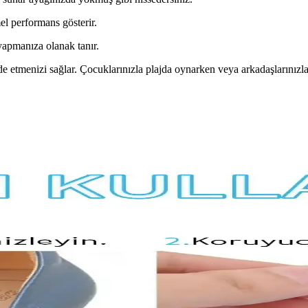
 performans gösterir.
yapmanıza olanak tanır.
e etmenizi sağlar. Çocuklarınızla plajda oynarken veya arkadaşlarınızla
üvenli Zemin Çözümleri
nlarda güvenli zemin oluşturur, olumsuz hava koşullarına dayanır ve kay
dern Dekorasyon ve Güvenlik Çözümleri
 güvenliği artırırken estetik görünüm sağlar. Çeşitli malzeme ve tasarım
arımda Fonksiyonel Çözümler
rak güvenlik sağlar. Suya dayanıklı malzemeleri ve estetik tasarımlarıyl