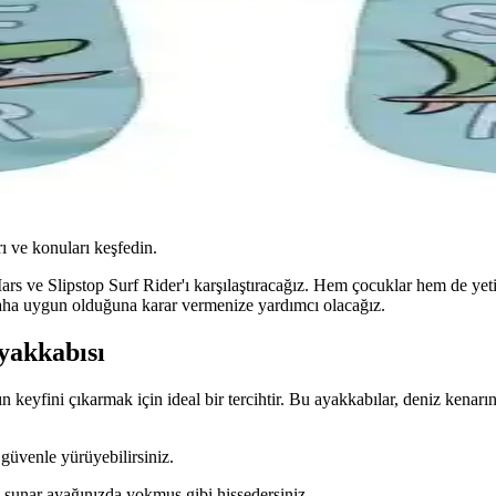
ı ve konuları keşfedin.
 ve Slipstop Surf Rider'ı karşılaştıracağız. Hem çocuklar hem de yetişki
 daha uygun olduğuna karar vermenize yardımcı olacağız.
yakkabısı
eyfini çıkarmak için ideal bir tercihtir. Bu ayakkabılar, deniz kenar
 güvenle yürüyebilirsiniz.
k sunar ayağınızda yokmuş gibi hissedersiniz.