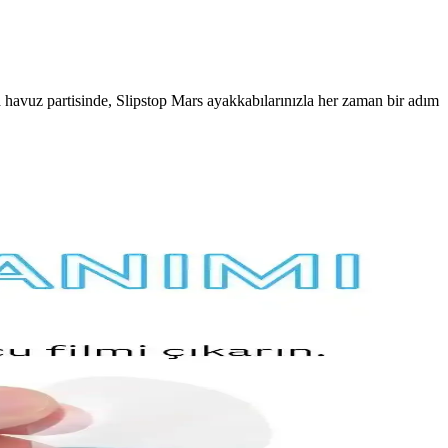
 havuz partisinde, Slipstop Mars ayakkabılarınızla her zaman bir adım
ma riskini azaltır.
 seçenekleriyle her ortama uyum sağlar.
a banyo konforunu artırır. Detaylı bilgi için resmi kaynaklar