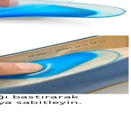
e kullanım avantajları anlatılmaktadır.
sağlar.
m ve güvenli kullanım sağlar.
liğiyle zemin ve mobilya korumasında önemli rol oynar.