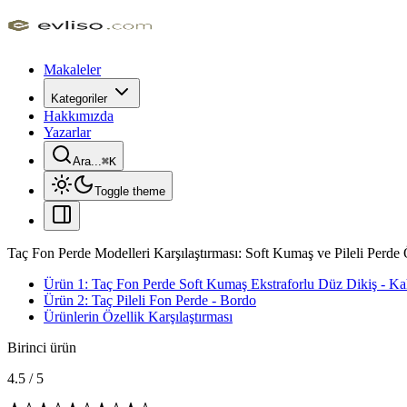
Makaleler
Kategoriler
Hakkımızda
Yazarlar
Ara...
⌘
K
Toggle theme
Taç Fon Perde Modelleri Karşılaştırması: Soft Kumaş ve Pileli Perde Ö
Ürün 1: Taç Fon Perde Soft Kumaş Ekstraforlu Düz Dikiş - K
Ürün 2: Taç Pileli Fon Perde - Bordo
Ürünlerin Özellik Karşılaştırması
Birinci ürün
4.5
/
5