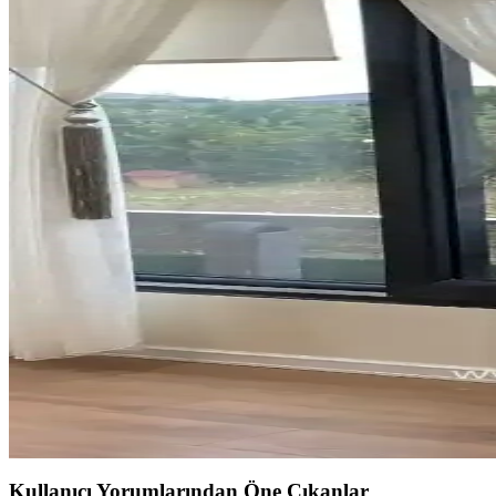
Pencere kasası derinliği, perde ve panjur montajında kritik rol oynar. İç
Estetik ve İşlevsel Modern Perde Modelleriyle Mekânlar
Perdeler, estetik ve fonksiyonelliği bir arada sunan modern tasarımla
Yatak Odası Dekorasyonunda Konfor ve Estetiği Artı
Yatak odası dekorasyonunda ergonomik yataklar, yumuşak yastıklar ve şı
Bebek Odası Güvenliği İçin Halı ve Perde Seçimi Reh
Bebek odası için güvenli ve sağlıklı halı ile perde seçimi, malzeme kal
Jüt Perdeler: Doğal ve Dayanıklı Dekorasyon Seçenek
Jüt perdeler, doğal malzemeleri ve dayanıklılıklarıyla iç ve dış mekanla
Ev Dekorasyonunda Tül Perdeler: Şıklık ve Fonksiyo
Tül perdeler, hafif ve şeffaf yapılarıyla mekanlara ferahlık ve zaraf
Kullanıcı Yorumlarından Öne Çıkanlar