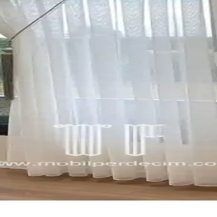
 ve dış montaj seçenekleri, yüzey özellikleri ve panjur kalınlığı estetik v
ınızı Geliştirin
rla iç mekanların vazgeçilmez unsurlarıdır. Çeşitli malzeme ve modeller
ran Ürünler ve Seçenekler
k örtülerle uyku kalitenizi yükseltin, odanızı kişisel tarzınıza uygun h
beri
itesi ve tasarım detaylarıyla çocuk sağlığını koruma altına alır. Doğru 
leri İçin Kapsamlı Rehber
ra sıcaklık katan sürdürülebilir dekorasyon ürünleridir. Farklı modelleri
nellik Bir Arada
et katar, renk uyumu ve bakım ipuçlarıyla ev dekorasyonunu tamamlar.