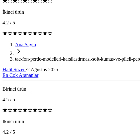
İkinci ürün
4.2
/
5
Ana Sayfa
tac-fon-perde-modelleri-karsilastirmasi-soft-kumas-ve-pileli-perd
Halil Süzen
·
2 Ağustos 2025
En Çok Arananlar
Birinci ürün
4.5
/
5
İkinci ürün
4.2
/
5