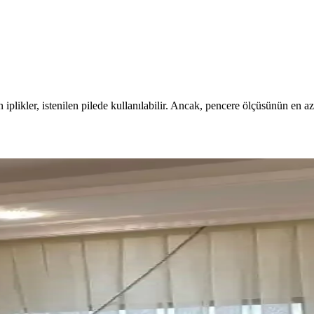
 iplikler, istenilen pilede kullanılabilir. Ancak, pencere ölçüsünün en az 
is Dekorasyonunda
 estetik ve fonksiyonel çözümler sunar. Kalite ve bakım ipuçlarıyla uzu
iği Bir Arada Sunan Çözümler
tik ve fonksiyonellik sunar. Dayanıklı malzemeleri ve kolay mekanizmasıy
tik Seçeneklerin Önemi