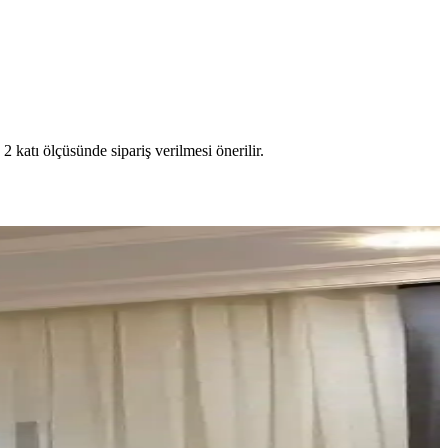
2 katı ölçüsünde sipariş verilmesi önerilir.
n ömürlü kullanım sağlar.
la iç mekan dekorasyonunuza pratik çözümler getirir.