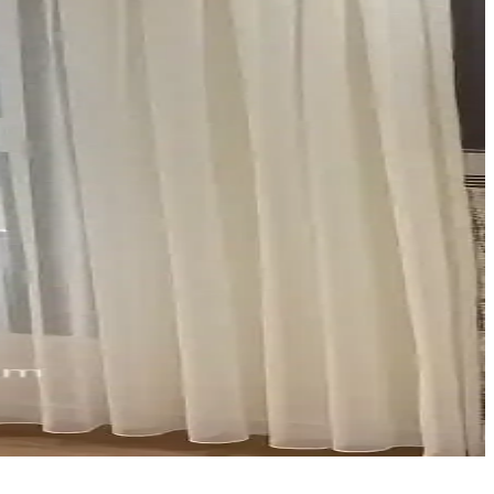
e işlevsellik açısından değerlendirilir.
le her mekâna uygun çözümler bulunabilir.
ale getirin.
seçimler ve düzenli bakım önemlidir.
 ve bakım ipuçlarıyla yaşam alanlarınızı güzelleştirin.