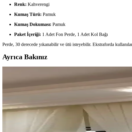
Renk:
Kahverengi
Kumaş Türü:
Pamuk
Kumaş Dokuması:
Pamuk
Paket İçeriği:
1 Adet Fon Perde, 1 Adet Kol Bağı
Perde, 30 derecede yıkanabilir ve ütü isteyebilir. Ekstraforda kullanılan
Ayrıca Bakınız
Ucuz Tül Seçenekleri ve Kullanım İpuçları Ev ve Of
Uygun fiyatlı tüller, çeşitli renk ve doku seçenekleriyle dekorasyonda
İkea Desenli Rulo Perdeler: Estetik ve Fonksiyonell
İkea desenli rulo perdeler, çeşitli desen ve renk seçenekleriyle este
Pencere Perde Sistemlerinde Montaj Derinliği ve Este