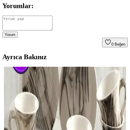
Yorumlar:
Yorum
0
Beğen
Ayrıca Bakınız
Emsan Sonsuz Aşk 2 Kişilik Kahve Fincan Takımı
Modern Tasarımı ve Dayanıklılığıyla Öne Çıkıyor
Emsan Sonsuz Aşk 2 kişilik kahve fincan takımı, modern tasarımı ve
yüksek kaliteli seramik malzemesiyle kahve deneyimini
zenginleştirir, dayanıklı ve kullanışlıdır.
Kahve Fincanlarıyla Dekorasyonunuzu
Zenginleştiren Şık ve Fonksiyonel Seçenekler