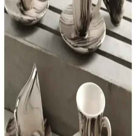
Önemi Üzerine Detaylı İnceleme
Emaye kahve fincanları, dayanıklılığı ve estetik tasarımıyla kahve
kültüründe önemli bir yer tutar. Çok yönlü kullanımıyla ev, kafe ve
açık hava etkinliklerinde tercih edilir.
Kahve Fincanı Dekorasyon Seçenekleri: Estetik ve
Fonksiyonelliğin Buluşması
Kahve fincanları, estetik ve fonksiyonelliği bir araya getirerek yaşam
alanlarına kişisel tarz katmanın anahtarıdır. Farklı tarz ve
malzemelerle dekorasyon seçenekleri sunar.
İnce Uzun Kahve Fincanlarının Dekorasyondaki
Yeri ve Kullanım Avantajları
İnce uzun kahve fincanları, şık görünümleri ve fonksiyonellikleriyle
modern dekorasyonun vazgeçilmez parçalarıdır. Malzeme çeşitliliği
ve kullanım alanlarıyla iç mekanlara zarafet katıyor.
Emsan Kahve Takımı: Estetik ve Fonksiyonellik
Sunan Mutfak Dekorasyon Ürünü
Emsan kahve takımları, çeşitli malzeme ve tasarımlarla mutfak ve