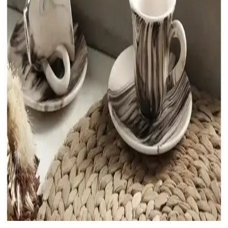
ve kullanım alanlarıyla iç mekanlara zarafet katıyor.
Emsan Kahve Takımı: Estetik ve Fonksiyonellik
Sunan Mutfak Dekorasyon Ürünü
Emsan kahve takımları, çeşitli malzeme ve tasarımlarla mutfak ve
oturma odalarına şıklık katarken, dayanıklı ve fonksiyonel
özellikleriyle öne çıkar. Modern ve klasik seçenekler mevcuttur.
Espresso Bardak Seçiminde Fonksiyonellik ve
Şıklığın Dengesi Nasıl Sağlanır
Espresso bardakları seçiminde malzeme, boyut ve tasarım
özellikleriyle kullanım kolaylığı ve estetik uyum ön planda tutulmalı.
Doğru seçim kahve keyfini artırır.
Şık ve Estetik Kahve Fincanları: Modern Tasarımlar
ve Dekoratif Seçenekler
Modern ve şık kahve fincanları, estetik ve fonksiyonelliği bir arada
sunar. Kaliteli malzemeler ve trend tasarımlarla iç mekan
dekorasyonunuza sıcaklık ve şıklık katın.