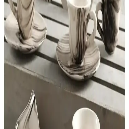
Kahve fincanları, dekorasyona estetik ve sıcaklık katan önemli
unsurlar olup, farklı tarzlara uygun tasarım ve malzeme
seçenekleriyle mekanlara özgünlük sağlar.
Emaye Kahve Fincanlarının Günümüzdeki Yeri ve
Önemi Üzerine Detaylı İnceleme
Emaye kahve fincanları, dayanıklılığı ve estetik tasarımıyla kahve
kültüründe önemli bir yer tutar. Çok yönlü kullanımıyla ev, kafe ve
açık hava etkinliklerinde tercih edilir.
Kahve Fincanı Dekorasyon Seçenekleri: Estetik ve
Fonksiyonelliğin Buluşması
Kahve fincanları, estetik ve fonksiyonelliği bir araya getirerek yaşam
alanlarına kişisel tarz katmanın anahtarıdır. Farklı tarz ve
malzemelerle dekorasyon seçenekleri sunar.
İnce Uzun Kahve Fincanlarının Dekorasyondaki
Yeri ve Kullanım Avantajları
İnce uzun kahve fincanları, şık görünümleri ve fonksiyonellikleriyle
modern dekorasyonun vazgeçilmez parçalarıdır. Malzeme çeşitliliği