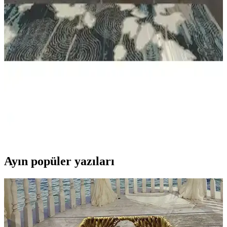
Mbes Mobilya Dekoratif Raf Beyaz: Modern ve
Fonksiyonel Tasarım ile Şık Mekanlar Yaratın
Mbes Mobilya'nın beyaz dekoratif rafı, şıklık ve fonksiyonelliği bir
araya getirerek yaşam alanlarınızı güzelleştirir, montajı kolaydır ve
dayanıklıdır.
Kenz Life Firuze Kitaplık: Modern ve Şık Duvar
Rafı Tasarımı ve Özellikleri
Kenz Life'in Firuze renkli duvar rafı, şıklık ve fonksiyonelliği bir
arada sunar. Modern tasarımıyla ev ve ofislerde düzen sağlar, çevre
dostu malzemeleriyle sürdürülebilir yaşamı destekler.
Ayın popüler yazıları