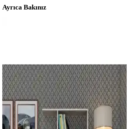
Ayrıca Bakınız
Evrak Raflarıyla Dekorasyon ve Fonksiyonelliği Bir
Arada Yaratma Rehberi
Evrak rafları, hem fonksiyonel hem de estetik açıdan yaşam
alanlarınıza değer katar. Modelleri ve dekorasyon ipuçlarıyla
alanınızı organize edin ve şıklığı yakalayın.
Çeşitli duvar rafları karşılaştırması: malzeme, boyut
ve kullanıcı yorumları
İki duvar rafı ürününü malzeme, boyut ve kullanıcı geri
bildirimleriyle detaylı karşılaştırıyoruz. Dayanıklılık, montaj
kolaylığı ve estetik açısından önemli bilgiler içerir.
Petek Üstü Raf Montajı: İşlevsellik ve Estetik İçin
Uygun Yöntemler
Petek üstü raflar, ısıtma performansını etkilemeden alan tasarrufu
sağlar, estetik katarken montaj teknikleri ve malzeme seçimleri