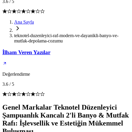
3.6
/
5
Ana Sayfa
teknotel-duzenleyici-raf-modern-ve-dayanikli-banyo-ve-
mutfak-depolama-cozumu
İlham Veren Yazılar
Değerlendirme
3.6
/
5
Genel Markalar Teknotel Düzenleyici
Şampuanlık Kancalı 2'li Banyo & Mutfak
Rafı: İşlevsellik ve Estetiğin Mükemmel
Buluşması