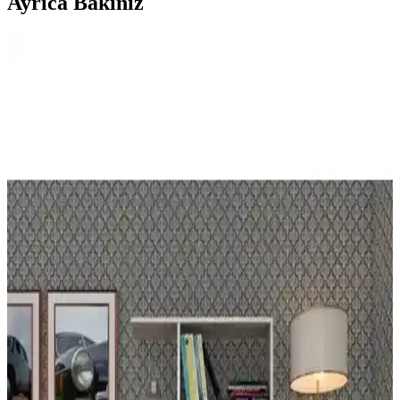
Ayrıca Bakınız
Evrak Raflarıyla Dekorasyon ve Fonksiyonelliği Bir
Arada Yaratma Rehberi
Evrak rafları, hem fonksiyonel hem de estetik açıdan yaşam
alanlarınıza değer katar. Modelleri ve dekorasyon ipuçlarıyla
alanınızı organize edin ve şıklığı yakalayın.
Çeşitli duvar rafları karşılaştırması: malzeme, boyut
ve kullanıcı yorumları
İki duvar rafı ürününü malzeme, boyut ve kullanıcı geri
bildirimleriyle detaylı karşılaştırıyoruz. Dayanıklılık, montaj
kolaylığı ve estetik açısından önemli bilgiler içerir.
Petek Üstü Raf Montajı: İşlevsellik ve Estetik İçin
Uygun Yöntemler
Petek üstü raflar, ısıtma performansını etkilemeden alan tasarrufu
sağlar, estetik katarken montaj teknikleri ve malzeme seçimleri
önemlidir.