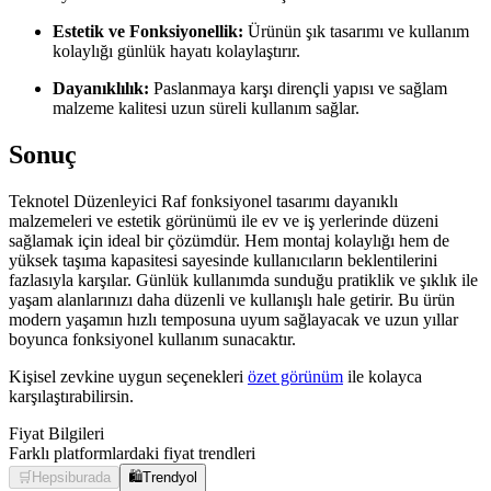
Estetik ve Fonksiyonellik:
Ürünün şık tasarımı ve kullanım
kolaylığı günlük hayatı kolaylaştırır.
Dayanıklılık:
Paslanmaya karşı dirençli yapısı ve sağlam
malzeme kalitesi uzun süreli kullanım sağlar.
Sonuç
Teknotel Düzenleyici Raf fonksiyonel tasarımı dayanıklı
malzemeleri ve estetik görünümü ile ev ve iş yerlerinde düzeni
sağlamak için ideal bir çözümdür. Hem montaj kolaylığı hem de
yüksek taşıma kapasitesi sayesinde kullanıcıların beklentilerini
fazlasıyla karşılar. Günlük kullanımda sunduğu pratiklik ve şıklık ile
yaşam alanlarınızı daha düzenli ve kullanışlı hale getirir. Bu ürün
modern yaşamın hızlı temposuna uyum sağlayacak ve uzun yıllar
boyunca fonksiyonel kullanım sunacaktır.
Kişisel zevkine uygun seçenekleri
özet görünüm
ile kolayca
karşılaştırabilirsin.
Fiyat Bilgileri
Farklı platformlardaki fiyat trendleri
🛒
Hepsiburada
🛍️
Trendyol