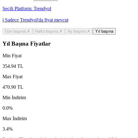
Seçili Platform:
Trendyol
ℹ️ Sadece Trendyol'da fiyat mevcut
Gün başına
✗
Hafta başına
✗
Ay başına
✗
Yıl başına
Yıl Başına Fiyatlar
Min Fiyat
354.94
TL
Max Fiyat
470.90
TL
Min İndirim
0.0
%
Max İndirim
3.4
%