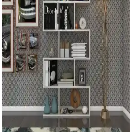
Vega Duvar Rafı: Estetik ve Fonksiyonellik Sunan
Modern Duvar Ünitesi
Vega Duvar Rafı, modern tasarımı ve dayanıklı malzemeleriyle ev
ve ofislerde şıklık ve fonksiyonellik sağlar. Kolay montaj ve estetik
görünüm sunar.
Bino Mutfak Rafı Modern ve Dayanıklı Ahşap
Duvar Rafı Tasarımı ve Özellikleri
Bino mutfak rafı, siyah mat boyalı masif ahşap ve paslanmaz çelik
konstrüksiyonuyla modern iç mekanlara şık ve dayanıklı çözüm
sunar. 2'li set, çeşitli alanlarda kullanım sağlar.
Bino Duvar Rafı Kitaplık Modern Tasarım ve Çok
Yönlü Kullanım İmkanıyla Dekorasyonunuza Şıklık
Katar
Bino'nun altın renkli elips duvar rafı seti, şık tasarımı ve çok amaçlı
kullanım özellikleriyle yaşam alanlarına estetik ve fonksiyonellik
katar. Kolay montaj ve dayanıklı malzeme ile uzun ömür sağlar.