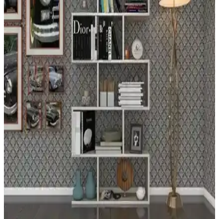
önemlidir.
Vega Duvar Rafı: Estetik ve Fonksiyonellik Sunan
Modern Duvar Ünitesi
Vega Duvar Rafı, modern tasarımı ve dayanıklı malzemeleriyle ev
ve ofislerde şıklık ve fonksiyonellik sağlar. Kolay montaj ve estetik
görünüm sunar.
Bino Mutfak Rafı Modern ve Dayanıklı Ahşap
Duvar Rafı Tasarımı ve Özellikleri
Bino mutfak rafı, siyah mat boyalı masif ahşap ve paslanmaz çelik
konstrüksiyonuyla modern iç mekanlara şık ve dayanıklı çözüm
sunar. 2'li set, çeşitli alanlarda kullanım sağlar.
Bino Duvar Rafı Kitaplık Modern Tasarım ve Çok
Yönlü Kullanım İmkanıyla Dekorasyonunuza Şıklık
Katar
Bino'nun altın renkli elips duvar rafı seti, şık tasarımı ve çok amaçlı
kullanım özellikleriyle yaşam alanlarına estetik ve fonksiyonellik
katar. Kolay montaj ve dayanıklı malzeme ile uzun ömür sağlar.