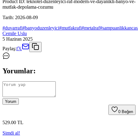
Product ID:
teknotel-duzenleyici-raf-modern-ve-dayanikli-banyo-ve-
mutfak-depolama-cozumu
Tarih:
2026-08-09
#
duvarrafi
#
banyoduzenleyici
#
mutfakrafi
#
metalraf
#
sampuanlikkancas
Cemile Uslu
5 Haziran 2025
Paylaş:
f
𝕏
Yorumlar:
Yorum
0
Beğen
529
.00
TL
Şimdi al!