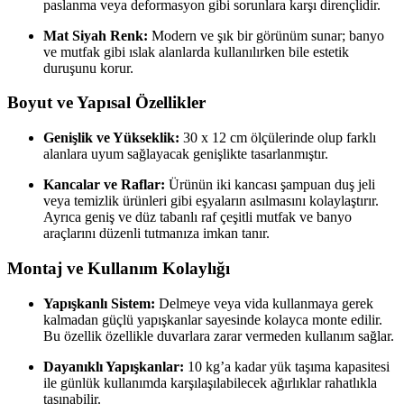
paslanma veya deformasyon gibi sorunlara karşı dirençlidir.
Mat Siyah Renk:
Modern ve şık bir görünüm sunar; banyo
ve mutfak gibi ıslak alanlarda kullanılırken bile estetik
duruşunu korur.
Boyut ve Yapısal Özellikler
Genişlik ve Yükseklik:
30 x 12 cm ölçülerinde olup farklı
alanlara uyum sağlayacak genişlikte tasarlanmıştır.
Kancalar ve Raflar:
Ürünün iki kancası şampuan duş jeli
veya temizlik ürünleri gibi eşyaların asılmasını kolaylaştırır.
Ayrıca geniş ve düz tabanlı raf çeşitli mutfak ve banyo
araçlarını düzenli tutmanıza imkan tanır.
Montaj ve Kullanım Kolaylığı
Yapışkanlı Sistem:
Delmeye veya vida kullanmaya gerek
kalmadan güçlü yapışkanlar sayesinde kolayca monte edilir.
Bu özellik özellikle duvarlara zarar vermeden kullanım sağlar.
Dayanıklı Yapışkanlar:
10 kg’a kadar yük taşıma kapasitesi
ile günlük kullanımda karşılaşılabilecek ağırlıklar rahatlıkla
taşınabilir.