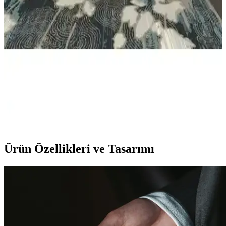
Mbes Mobilya Dekoratif Raf Beyaz: Modern ve
Fonksiyonel Tasarım ile Şık Mekanlar Yaratın
Mbes Mobilya'nın beyaz dekoratif rafı, şıklık ve fonksiyonelliği bir
araya getirerek yaşam alanlarınızı güzelleştirir, montajı kolaydır ve
dayanıklıdır.
Kenz Life Firuze Kitaplık: Modern ve Şık Duvar
Rafı Tasarımı ve Özellikleri
Kenz Life'in Firuze renkli duvar rafı, şıklık ve fonksiyonelliği bir
arada sunar. Modern tasarımıyla ev ve ofislerde düzen sağlar, çevre
dostu malzemeleriyle sürdürülebilir yaşamı destekler.
Ürün Özellikleri ve Tasarımı