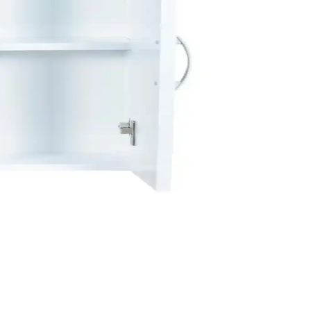
e profesyonel müdahale çözümdür.
r ön plandadır. Su kalitesi ve bakım da kullanım ömrünü etkiler.
m ipuçlarıyla uzun ömür sağlar.
 banyolarınızı güvenli ve şık hale getirin.
nlü kullanım alanlarıyla fonksiyonellik sunar.
ürlü kullanım sağlar.