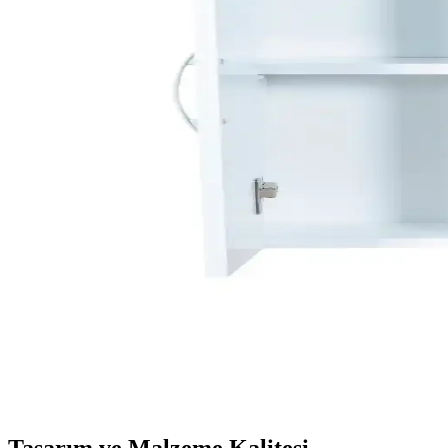
Banyo küfü, yetersiz havalandırma ve su sızıntıları nedeniyle oluşur. 
Ev Yenileme Projelerinde Dayanıklı ve Uzun Ömürlü
Ev yenileme projelerinde dayanıklı banyo musluğu seçimi için sağlam p
Riva Havluları: Estetik ve Konfor Sunan Banyo ve D
Riva havluları, estetik görünümleri ve fonksiyonellikleriyle öne çıkan
Zara Home Banyo Paspasları: Fonksiyonellik ve Estet
Zara Home’un banyo paspasları, çeşitli malzeme ve tasarımlarla hijyen 
İnce Uzun Raflı Dolaplar: Modern Tasarım ve Fonksi
İnce uzun raflı dolaplar, alan tasarrufu sağlar, dayanıklı malzemelerden
Alesta Life Aynalı Banyo Dolabı Modern ve Dayanık
Alesta Life aynalı banyo dolabı, modern tasarımı ve dayanıklı malzem