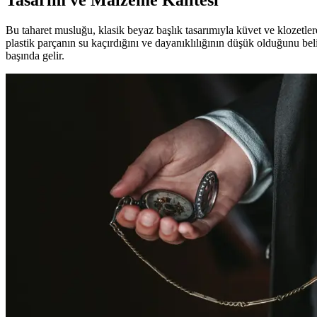
Tasarım ve Malzeme Kalitesi
Bu taharet musluğu, klasik beyaz başlık tasarımıyla küvet ve klozetlere
plastik parçanın su kaçırdığını ve dayanıklılığının düşük olduğunu beli
başında gelir.