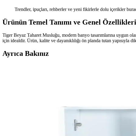
Trendler, ipuçları, rehberler ve yeni fikirlerle dolu içerikler bura
Ürünün Temel Tanımı ve Genel Özellikler
Tiger Beyaz Taharet Musluğu, modern banyo tasarımlarına uygun olarak 
için idealdir. Ürün, kalite ve dayanıklılığı ön planda tutan yapısıyla d
Ayrıca Bakınız
Banyoda Küf Sorununu Kalıcı Olarak Çözme Yöntemle
Banyoda küf oluşumunu önlemek için sadece yüzey temizliği yeterli de
gereklidir.
Dar Banyolar İçin Alan Kullanımı ve Yenileme Yöntem
Dar banyolarda alan kullanımı, yapısal değişiklikler ve estetik iyileşti
Banyo Küf Sorunları: Nedenleri, Sağlık Riskleri ve E