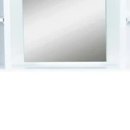
Hamileler ve bebekler için sağlık riskleri taşır. Doğru fan kullanımı v
 Banyo Musluğu Seçimi İçin Rehber
irinç gövde, seramik disk kartuş, kaliteli kaplama ve güvenilir markala
ekorasyon Ürünleri
 banyo ve yaşam alanları için ideal ürünlerdir. Malzeme kalitesi ve bakı
iği Bir Arada Sunan Çeşitler
ve estetiği bir araya getiriyor. Su emici, kaymaz ve dayanıklı modellerle
yonellik Bir Arada
 üretilir ve modern tasarımlarıyla yaşam alanlarını güzelleştirir. Çok yö
lı Tasarım ile Banyo Dekorasyonunu Tamamlar
eleriyle banyo dekorasyonunuza şıklık ve fonksiyonellik katar, uzun öm