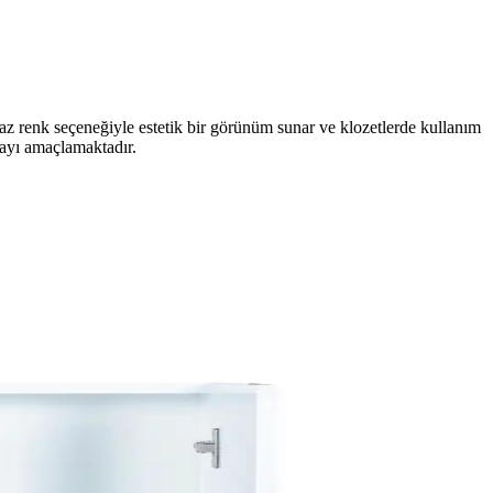
az renk seçeneğiyle estetik bir görünüm sunar ve klozetlerde kullanım
nmayı amaçlamaktadır.
 etkili havalandırma şarttır. Kalıcı çözümler için kapsamlı müdahale
etkenlerdir.