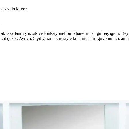
da sizi bekliyor.
i
tasarlanmıştır, şık ve fonksiyonel bir taharet musluğu başlığıdır. Bey
ikkat çeker. Ayrıca, 5 yıl garanti süresiyle kullanıcıların güvenini kaza
ri ve Önleyici Tedbirler
ğildir. Doğru malzeme kullanımı, profesyonel dezenfeksiyon ürünleri ve
leri: Pratik Çözümler ve Maliyetler
rmelerle kullanım konforu artırılabilir. Maliyet ve tesisat durumu önemli 
tkili Çözüm Yöntemleri