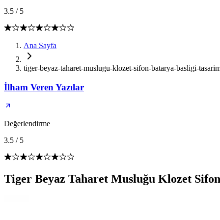
3.5
/
5
Ana Sayfa
tiger-beyaz-taharet-muslugu-klozet-sifon-batarya-basligi-tasari
İlham Veren Yazılar
Değerlendirme
3.5
/
5
Tiger Beyaz Taharet Musluğu Klozet Sifon