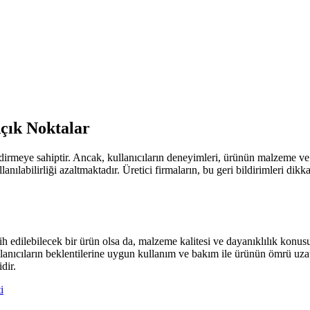
Açık Noktalar
irmeye sahiptir. Ancak, kullanıcıların deneyimleri, ürünün malzeme ve yap
anılabilirliği azaltmaktadır. Üretici firmaların, bu geri bildirimleri dik
h edilebilecek bir ürün olsa da, malzeme kalitesi ve dayanıklılık konusu
nıcıların beklentilerine uygun kullanım ve bakım ile ürünün ömrü uzatı
dir.
i