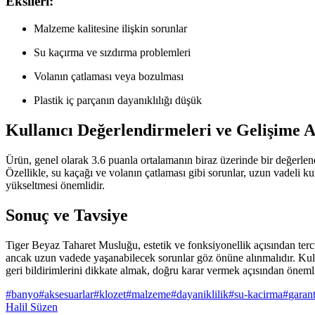
Eksileri:
Malzeme kalitesine ilişkin sorunlar
Su kaçırma ve sızdırma problemleri
Volanın çatlaması veya bozulması
Plastik iç parçanın dayanıklılığı düşük
Kullanıcı Değerlendirmeleri ve Gelişime 
Ürün, genel olarak 3.6 puanla ortalamanın biraz üzerinde bir değerlend
Özellikle, su kaçağı ve volanın çatlaması gibi sorunlar, uzun vadeli kull
yükseltmesi önemlidir.
Sonuç ve Tavsiye
Tiger Beyaz Taharet Musluğu, estetik ve fonksiyonellik açısından terci
ancak uzun vadede yaşanabilecek sorunlar göz önüne alınmalıdır. Kulla
geri bildirimlerini dikkate almak, doğru karar vermek açısından önemli
#
banyo
#
aksesuarlar
#
klozet
#
malzeme
#
dayaniklilik
#
su-kacirma
#
garant
Halil Süzen