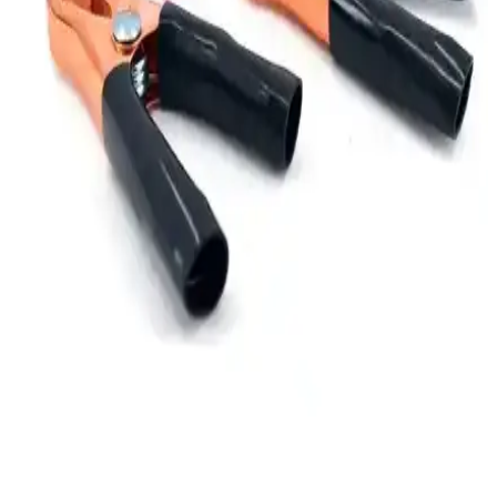
Evlerde Güvenli ve Verimli Kullanım İçin Uygun
Uzatma Kablosu Seçimi ve Dikkat Edilmesi
Gerekenler
Evlerde güvenli ve verimli elektrik kullanımı için uygun uzatma
kablosu seçimi, güç kapasitesi, dayanıklılık ve güvenlik
özellikleriyle ilgilidir. Doğru ürünler, cihaz performansını artırır ve
riskleri azaltır.
Maker Işıklı ve Sesli Temassız Faz Kontrol Kalemi
Güvenlik ve Kullanım Kolaylığı Sağlar
Maker temassız faz kontrol kalemi, güvenli ve pratik elektrik
kontrolü sağlar. LED ve sesli uyarı özellikleriyle kullanıcıların
elektrikle ilgili tehlikeleri önlemesine yardımcı olur.
Würth Motor Cilası ile Motor ve Parçalarını
Koruyun ve Estetik Görünümünü Artırın
Würth Motor Cilası, yüksek kaliteli akrilik formülüyle motor ve
parçalarını korur, parlaklık sağlar ve çevresel etkilere karşı
dayanıklılık sunar, kolay uygulama ve uzun ömürlü performans
sağlar.