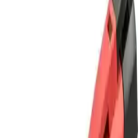
Cihaz elektrik akımını tespit ettiğinde hemen sesli ve görsel olarak
uyarı verir. Bu özellik özellikle düşük ışık koşullarında veya karanlık
ortamlarda çalışanlar için büyük avantaj sağlar. Güçlü sesli uyarı
dikkat dağınıklığını önlerken ışıklı göstergeler net ve hızlı bir şekilde
durumu bildirir.
Hafif ve Taşınabilir Tasarım
Kompakt ve hafif yapısıyla Uni-T UT12D her zaman yanınızda
taşıyabileceğiniz bir cihazdır. Cebinizde veya çantanızda rahatlıkla
taşınabilir ve ihtiyaç duyulan her yerde kullanılabilir. Bu
taşınabilirlik özellikle saha çalışmalarında ve acil durumlarda büyük
kolaylık sağlar.
Çok Modlu Çalışma
Cihaz düşük ve yüksek modlarıyla farklı elektrik gerilim
seviyelerine uygun çalışır. Bu sayede hem düşük gerilim hatlarını
hem de yüksek gerilimli güç kaynaklarını güvenle kontrol
edebilirsiniz. Kullanıcı dostu arayüzü sayesinde modlar arasında
geçiş yapmak oldukça basittir.
Kullanıcı Yorumları ve Performans
Değerlendirmesi