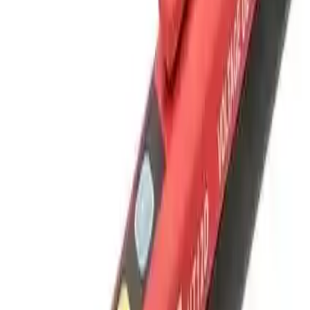
Son Söz
Elektrik tesisatında güvenlik dikkat ve doğru araçların kullanımını
gerektirir. Uni-T Unit UT12D Temassız AC Voltaj Gerilim
Dedektörü bu noktada en iyi çözümlerden biridir. Güvenli ve pratik
kullanımıyla elektrikle uğraşan herkesin yanındaki en değerli
yardımcıdır. Bu cihaz sadece bir ölçüm aracı değil güvenliğinizi
sağlayan en büyük destekçinizdir.
Paylaş:
f
𝕏
Yorumlar:
Yorum
0
Beğen