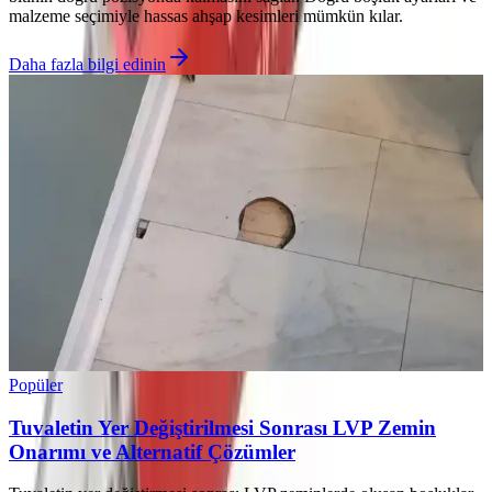
malzeme seçimiyle hassas ahşap kesimleri mümkün kılar.
Daha fazla bilgi edinin
Popüler
Tuvaletin Yer Değiştirilmesi Sonrası LVP Zemin
Onarımı ve Alternatif Çözümler