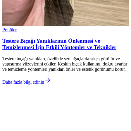
Popüler
Testere Bıçağı Yanıklarının Önlenmesi ve
Temizlenmesi İçin Etkili Yöntemler ve Teknikler
Testere bıçağı yanıkları, özellikle sert ağaçlarda sıkça görülür ve
yapıştırma yüzeylerini etkiler. Keskin bıçak kullanımı, doğru ayarlar
ve temizleme yöntemleri yanıkları önler ve estetik görünümü korur.
Daha fazla bilgi edinin
©
Evliso
2026
Site bölümleri
Ana Sayfa
Kategoriler
Etiketler