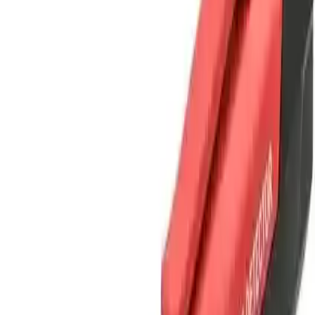
Olumlu Yönler
Kullanıcılar ürünün tepkime süresinin oldukça hızlı olduğunu
belirtiyor. Ayrıca düşük ve yüksek modların varlığı farklı
uygulamalarda esneklik sağlar. Ürünün güvenilirliği ve dayanıklılığı
da takdir ediliyor.
Geliştirilebilecek Noktalar
Bazı kullanıcılar cihazın ufacık ışığının görünürlüğünün zor
olduğunu dile getiriyor. Ayrıca priz deliklerine değdirildiğinde bazen
hassasiyetin düşük olabileceği not ediliyor. Ancak genel performans
yüksek puanlar alıyor ve kullanıcı memnuniyeti oldukça yüksek.
Sonuç
Elektrik güvenliği alanında yeni nesil çözümler sunan Uni-T
UT12D, kullanıcılara yüksek güvenlik ve pratiklik sağlar. Temassız
tespit özelliği, sesli ve ışıklı uyarı sistemi, hafifliği ve çok modlu
çalışma özellikleriyle elektrikle ilgili tüm işlerinizde vazgeçilmez bir
yardımcıdır. Güvenliğinizi artırmak ve olası kazaları önlemek adına
bu cihazı kullanım listenize eklemeniz büyük fayda sağlayacaktır.