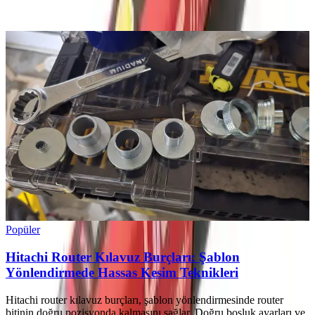
Ayın popüler yazıları
Popüler
Hitachi Router Kılavuz Burçları: Şablon
Yönlendirmede Hassas Kesim Teknikleri
Hitachi router kılavuz burçları, şablon yönlendirmesinde router
bitinin doğru pozisyonda kalmasını sağlar. Doğru boşluk ayarları ve