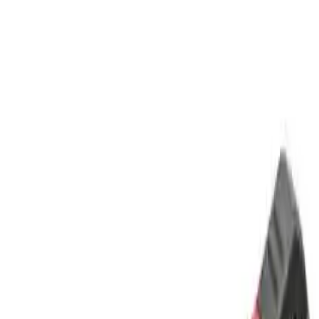
Adam Mini Akü Takviye Pense Seti Bakır Kaplama,
4 Parça Kırmızı/Siyah, 8.5 cm
Bakır kaplama yüzeyli bu mini akü takviye pense seti, iletkenlik ve
dayanıklılık odaklı tasarım sunar. Kırmızı ve siyah uçlar polariteyi
hızlı ayırt eder; 8.5 cm uzunluk, 2 cm ağız açıklığı ile kompakt
kullanım sağlar. Garanti 24 ay.
Ürünün Temel Özellikleri ve Avantajları
Temassız Gerilim Tespiti
Uni-T UT12D, elektrik akımının bulunduğu noktaları temassız bir
şekilde tespit eder. Bu özellik kullanıcıların tehlikeli olabilecek
bölgelerde çalışırken kendilerini riske atmasını önler. Elektrik
tesisatlarına zarar vermeden, sadece cihazın sensörünü priz veya
kablo girişlerine yaklaştırmak yeterlidir. Bu sayede elektrik çarpması
riskini minimuma indirirken çalışma koşullarını da iyileştirir.
Sesli ve Işıklı Uyarı Sistemi