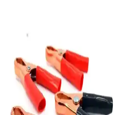
Topraklı Priz Alternatifleri ve Güvenlik İpuçları
Elektrik Güvenliğini Artırmak İçin Doğru
Seçenekler
Topraklı prizler elektrik güvenliğini artırır, arızalarda akımı toprağa
aktarır. Güvenli kullanım için doğru priz seçimi ve düzenli bakım
önemlidir.
Banyodaki Tavan Lekelerinin Nedenleri ve Etkili
Çözüm Yöntemleri
Banyodaki tavan lekeleri genellikle su sızıntısından kaynaklanır ve
elektriksel risk oluşturabilir. Çatı, tesisat veya havalandırma
sistemlerindeki sorunlar lekelerin başlıca nedenleridir. Erken
müdahale önemlidir.
Güvenli Elektrik Kullanımı için Topraklı İkili
Prizlerin Önemi ve Güvenlik Avantajları
Topraklı ikili prizler, elektrik güvenliği ve kullanım kolaylığı
sağlayarak olası arızalara karşı koruma sunar. Güvenli montaj ve
düzenli bakım ile yaşam alanlarınızda riskleri azaltır.