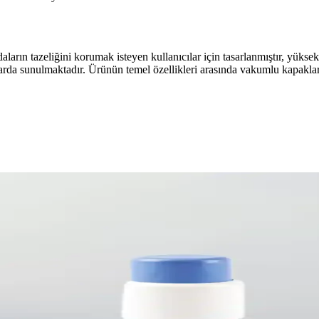
rın tazeliğini korumak isteyen kullanıcılar için tasarlanmıştır, yüksek
tlarda sunulmaktadır. Ürünün temel özellikleri arasında vakumlu kapakla
fak Düzeni Çözümleri
stetik ve fonksiyonellik sunar. Dayanıklı, hijyenik ve şık tasarımlarıyla
aklı Saklama Kapları Özellikleri
odern tasarımlarıyla mutfağınıza şıklık katarken kullanım kolaylığı sağla
yonel Çözümler Sunan Modern Yaklaşımlar