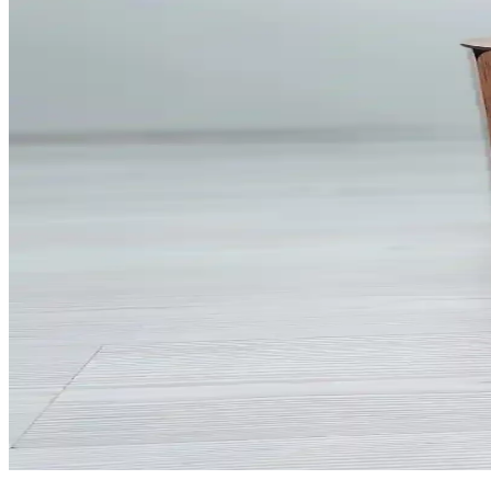
Keçe kutuları, doğal malzemeleri ve çeşitli renk seçenekleriyle dekoras
Cam Yoğurt Kabı Seçerken Dikkat Edilmesi Gerekenle
Estetik, hijyen ve kullanım kolaylığı sunan cam yoğurt kapları hakkında 
Modern Beslenme Kapları ve Dekorasyon Fikirleri: Ş
Modern beslenme kapları, dayanıklı ve şık tasarımlarıyla mutfak ve y
IKEA Saklama Çözümleri ile Ev ve Ofislerde Düzeni 
İç mekanların düzenlenmesi, yaşam kalitesini artırır. IKEA'nın çeşitli 
Ev İçin Fermuarlı Hurç Saklama Çözümleri ve Kulla
Fermuarlı hurçlar, evde kıyafet, nevresim ve yatak takımlarını toz, n
Ev Dekorasyonuna Uygun Damacana Gizleme Çözümle
Ev dekorasyonuna uyumlu damacana gizleme çözümleri sayesinde su ihtiy