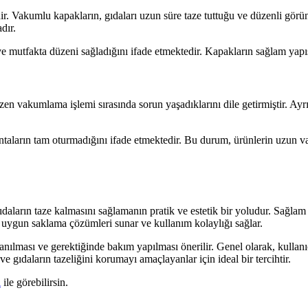
ir. Vakumlu kapakların, gıdaları uzun süre taze tuttuğu ve düzenli görü
dır.
ve mutfakta düzeni sağladığını ifade etmektedir. Kapakların sağlam yap
n vakumlama işlemi sırasında sorun yaşadıklarını dile getirmiştir. Ayrıca
ontaların tam oturmadığını ifade etmektedir. Bu durum, ürünlerin uzun va
ların taze kalmasını sağlamanın pratik ve estetik bir yoludur. Sağlam 
ine uygun saklama çözümleri sunar ve kullanım kolaylığı sağlar.
anılması ve gerektiğinde bakım yapılması önerilir. Genel olarak, kulla
 gıdaların tazeliğini korumayı amaçlayanlar için ideal bir tercihtir.
i
ile görebilirsin.