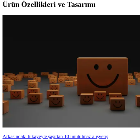
Ürün Özellikleri ve Tasarımı
Arkasındaki hikayeyle şaşırtan 10 unutulmaz alışveriş