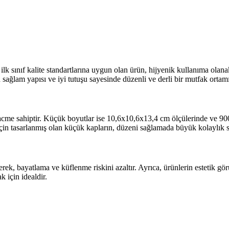
ve ilk sınıf kalite standartlarına uygun olan ürün, hijyenik kullanıma ola
sağlam yapısı ve iyi tutuşu sayesinde düzenli ve derli bir mutfak ortamı
e sahiptir. Küçük boyutlar ise 10,6x10,6x13,4 cm ölçülerinde ve 900 ml
lar için tasarlanmış olan küçük kapların, düzeni sağlamada büyük kolaylık
rerek, bayatlama ve küflenme riskini azaltır. Ayrıca, ürünlerin estetik
 için idealdir.