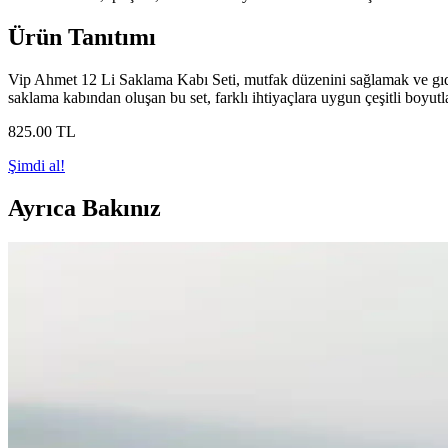
Ürün Tanıtımı
Vip Ahmet 12 Li Saklama Kabı Seti, mutfak düzenini sağlamak ve gıdala
saklama kabından oluşan bu set, farklı ihtiyaçlara uygun çeşitli boyu
825
.00
TL
Şimdi al!
Ayrıca Bakınız
Gri Saklama Kapları ile Modern ve Fonksiyonel Mut
Gri saklama kapları, farklı malzeme ve boyut seçenekleriyle mutfakta e
Mutfakta Estetik ve Fonksiyonellik Sunan Beyaz Kap
Beyaz kapaklı saklama kapları hijyen, estetik ve dayanıklılık sunar. M
Keçe Kutuları ile Dekorasyonda Yaratıcı ve Fonksi