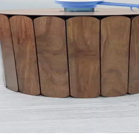
yonda fonksiyonellik ve estetiği bir araya getirir. Sürdürülebilir ve pra
r ve En İyi Modeller
detaylar, tasarım, malzeme özellikleri ve en iyi modellerle ilgili bilgiler
ık ve Fonksiyonel Mutfak Çözümleri
emek odası dekorasyonunu tamamlar, düzenli ve estetik bir yaşam alanı 
Sağlamanın Yolları
saklama ürünleri, küçük alanlarda fonksiyonellik ve estetiği bir arada su
nım Avantajları
em ve haşereden koruyan dayanıklı ve hafif saklama çözümleridir. Farklı
ri ve Estetik Tasarımlar
acını karşılayan damacanalar estetik ve hijyenik şekilde saklanır, evi