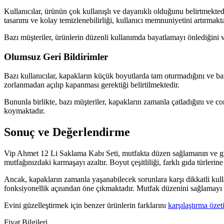
Kullanıcılar, ürünün çok kullanışlı ve dayanıklı olduğunu belirtmekted
tasarımı ve kolay temizlenebilirliği, kullanıcı memnuniyetini artırmakta
Bazı müşteriler, ürünlerin düzenli kullanımda bayatlamayı önlediğini 
Olumsuz Geri Bildirimler
Bazı kullanıcılar, kapakların küçük boyutlarda tam oturmadığını ve baze
zorlanmadan açılıp kapanması gerektiği belirtilmektedir.
Bununla birlikte, bazı müşteriler, kapakların zamanla çatladığını ve c
koymaktadır.
Sonuç ve Değerlendirme
Vip Ahmet 12 Li Saklama Kabı Seti, mutfakta düzen sağlamanın ve gıda
mutfağınızdaki karmaşayı azaltır. Boyut çeşitliliği, farklı gıda türler
Ancak, kapakların zamanla yaşanabilecek sorunlara karşı dikkatli kull
fonksiyonellik açısından öne çıkmaktadır. Mutfak düzenini sağlamayı ve
Evini güzelleştirmek için benzer ürünlerin farklarını
karşılaştırma özet
Fiyat Bilgileri