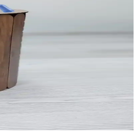
tik çözümler sunar.
 içerir.
sağlar.
nar, yaşam alanlarınızı optimize eder.
 boyut ve malzeme seçenekleriyle ev düzenini sağlar.
nizin şıklığını korur.