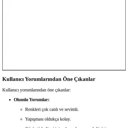
Atmosfer Yaratma Rehberi
Elsa asasını dekorasyonda kullanarak çocuk odalarında ve evlerde
büyüleyici atmosferler yaratın. Masalsı temalar ve doğru seçimlerle
hayal dünyanızı gerçeğe dönüştürün.
Çocuk Odası Dekorasyonunda Şimşek McQueen
Yastık ile Dinamik ve Eğlenceli Atmosfer Yaratın
Şimşek McQueen yastıklar, çocuk odalarında enerjik ve temalı
dekorasyon sağlayan dayanıklı ve şık detaylardır. Renkli tasarımıyla
odalara hareket ve neşe katarak, hayal gücünü destekler.
Kullanıcı Yorumlarından Öne Çıkanlar
Kullanıcı yorumlarından öne çıkanlar:
Olumlu Yorumlar:
Renkleri çok canlı ve sevimli.
Yapışması oldukça kolay.