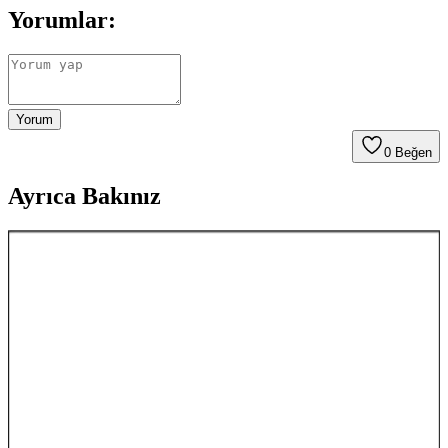
Yorumlar:
Yorum
0
Beğen
Ayrıca Bakınız
Ayıcık Figürlü Dolaplar: Çocuk Odaları İçin Sevimli
ve İşlevsel Mobilya Seçenekleri
Sevimli ayıcık figürlü dolaplar, çocuk odalarının dekorasyonunu
tamamlayan dayanıklı ve pratik mobilya seçenekleridir. Tasarım
detayları ve bakım ipuçlarıyla uzun ömürlü kullanım sağlar.
Dünya Haritası Dekorasyonu ile Mekânlara Şıklık
ve Fonksiyonellik Katın