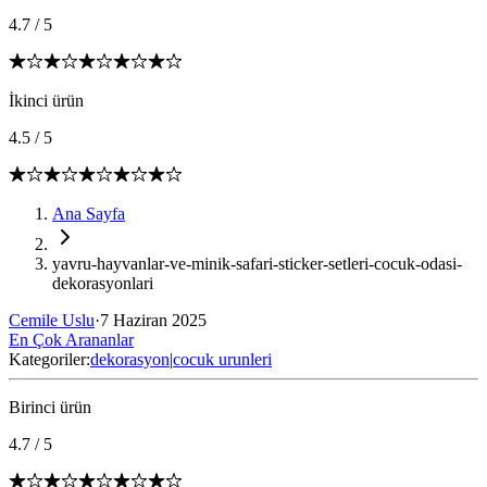
4.7
/
5
İkinci ürün
4.5
/
5
Ana Sayfa
yavru-hayvanlar-ve-minik-safari-sticker-setleri-cocuk-odasi-
dekorasyonlari
Cemile Uslu
·
7 Haziran 2025
En Çok Arananlar
Kategoriler:
dekorasyon
|
cocuk urunleri
Birinci ürün
4.7
/
5