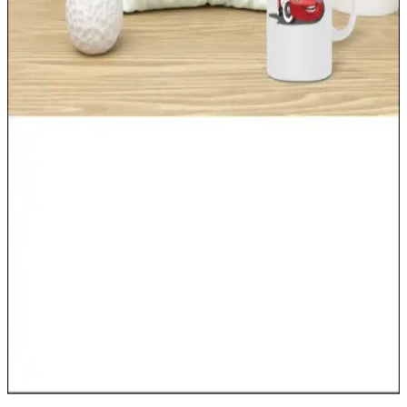
kaliteli malzemeleriyle dayanıklılık sağlar.
Oyun Çadırlarıyla Dekorasyonun Eğlenceli ve
Fonksiyonel Dünyası
Çocukların hayal dünyasını genişleten, güvenli ve estetik oyun
çadırları iç ve dış mekan dekorasyonunda canlılık ve fonksiyonellik
sağlar, alanlara neşe katıyor.
Elsa Asası ile Dekorasyonda Büyülü ve Masalsı
Atmosfer Yaratma Rehberi
Elsa asasını dekorasyonda kullanarak çocuk odalarında ve evlerde
büyüleyici atmosferler yaratın. Masalsı temalar ve doğru seçimlerle
hayal dünyanızı gerçeğe dönüştürün.
Çocuk Odası Dekorasyonunda Şimşek McQueen
Yastık ile Dinamik ve Eğlenceli Atmosfer Yaratın
Şimşek McQueen yastıklar, çocuk odalarında enerjik ve temalı
dekorasyon sağlayan dayanıklı ve şık detaylardır. Renkli tasarımıyla
odalara hareket ve neşe katarak, hayal gücünü destekler.