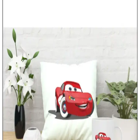
Dünya haritası dekorasyonları, mekanlara karakter ve derinlik
katarken, tarzınıza uygun malzeme ve boyut seçeneğiyle estetik ve
fonksiyonel çözümler sunar.
Çocuk Odası Yatak Örtüleri: Estetik ve Fonksiyonel
Tasarımlar ve Dekorasyon İpuçları
Çocuk odası dekorasyonunda renkli ve şık yatak örtüleri, estetik ve
fonksiyonelliği bir arada sunar. Kaliteli malzemeler ve uyumlu
tasarımlarla odanın atmosferini canlandırın.
Elsa Desenli Yastıklar ile Çocuk Odalarına Masalsı
ve Şık Dokunuşlar
Elsa desenli yastıklar, çocuk odalarını masalsı hale getirir,
dekorasyon ve fonksiyonellik sağlar. Renkli ve detaylı tasarımlarla
odalara neşe ve hayal gücü katar.
Superman Temalı Çocuk Odası Nevresim Takımı ile
Dekorasyonunuza Güç Katın
Superman nevresim takımları, çocuk odalarına canlılık ve şıklık
kazandırır. Renkler ve motiflerle odanın atmosferini güçlendirirken,