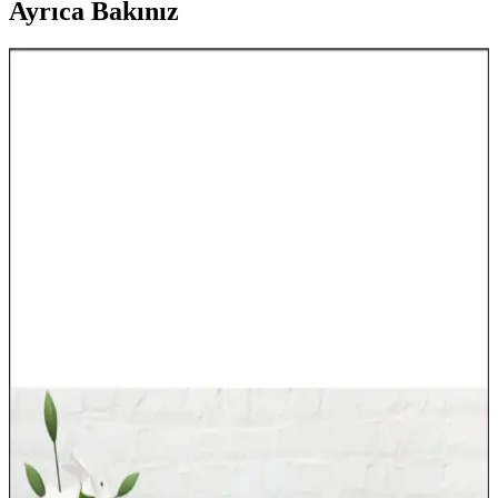
Ayrıca Bakınız
Ayıcık Figürlü Dolaplar: Çocuk Odaları İçin Sevimli
ve İşlevsel Mobilya Seçenekleri
Sevimli ayıcık figürlü dolaplar, çocuk odalarının dekorasyonunu
tamamlayan dayanıklı ve pratik mobilya seçenekleridir. Tasarım
detayları ve bakım ipuçlarıyla uzun ömürlü kullanım sağlar.
Dünya Haritası Dekorasyonu ile Mekânlara Şıklık
ve Fonksiyonellik Katın
Dünya haritası dekorasyonları, mekanlara karakter ve derinlik
katarken, tarzınıza uygun malzeme ve boyut seçeneğiyle estetik ve
fonksiyonel çözümler sunar.
Çocuk Odası Yatak Örtüleri: Estetik ve Fonksiyonel
Tasarımlar ve Dekorasyon İpuçları
Çocuk odası dekorasyonunda renkli ve şık yatak örtüleri, estetik ve
fonksiyonelliği bir arada sunar. Kaliteli malzemeler ve uyumlu
tasarımlarla odanın atmosferini canlandırın.