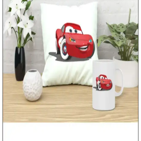
Elsa Desenli Yastıklar ile Çocuk Odalarına Masalsı
ve Şık Dokunuşlar
Elsa desenli yastıklar, çocuk odalarını masalsı hale getirir,
dekorasyon ve fonksiyonellik sağlar. Renkli ve detaylı tasarımlarla
odalara neşe ve hayal gücü katar.
Superman Temalı Çocuk Odası Nevresim Takımı ile
Dekorasyonunuza Güç Katın
Superman nevresim takımları, çocuk odalarına canlılık ve şıklık
kazandırır. Renkler ve motiflerle odanın atmosferini güçlendirirken,
kaliteli malzemeleriyle dayanıklılık sağlar.
Oyun Çadırlarıyla Dekorasyonun Eğlenceli ve
Fonksiyonel Dünyası
Çocukların hayal dünyasını genişleten, güvenli ve estetik oyun
çadırları iç ve dış mekan dekorasyonunda canlılık ve fonksiyonellik
sağlar, alanlara neşe katıyor.
Elsa Asası ile Dekorasyonda Büyülü ve Masalsı