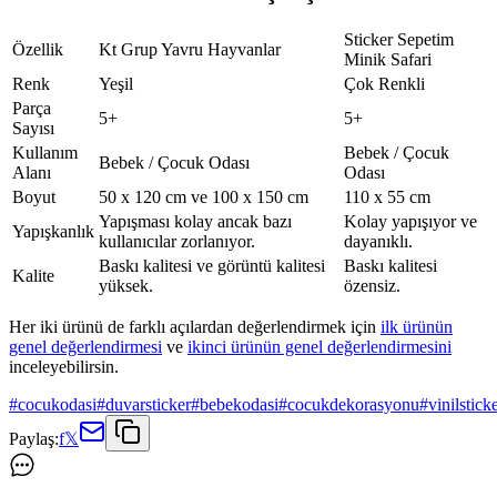
Sticker Sepetim
Özellik
Kt Grup Yavru Hayvanlar
Minik Safari
Renk
Yeşil
Çok Renkli
Parça
5+
5+
Sayısı
Kullanım
Bebek / Çocuk
Bebek / Çocuk Odası
Alanı
Odası
Boyut
50 x 120 cm ve 100 x 150 cm
110 x 55 cm
Yapışması kolay ancak bazı
Kolay yapışıyor ve
Yapışkanlık
kullanıcılar zorlanıyor.
dayanıklı.
Baskı kalitesi ve görüntü kalitesi
Baskı kalitesi
Kalite
yüksek.
özensiz.
Her iki ürünü de farklı açılardan değerlendirmek için
ilk ürünün
genel değerlendirmesi
ve
ikinci ürünün genel değerlendirmesini
inceleyebilirsin.
#
cocukodasi
#
duvarsticker
#
bebekodasi
#
cocukdekorasyonu
#
vinilstick
Paylaş:
f
𝕏