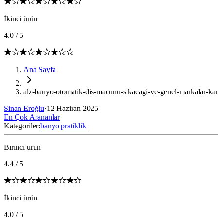
İkinci ürün
4.0
/
5
Ana Sayfa
alz-banyo-otomatik-dis-macunu-sikacagi-ve-genel-markalar-kars
Sinan Eroğlu
·
12 Haziran 2025
En Çok Arananlar
Kategoriler:
banyo
|
pratiklik
Birinci ürün
4.4
/
5
İkinci ürün
4.0
/
5