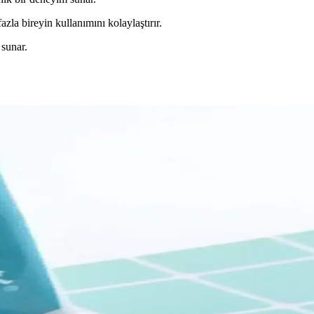
fazla bireyin kullanımını kolaylaştırır.
 sunar.
ş Macunu Sıkacağı Ürün İncelemesi
hijyenik yapısıyla günlük diş bakımını pratik hale getirir. Ekonomik ve ş
ğı Karşılaştırması
arı ve karşılaştırmasıyla ihtiyaçlarınıza en uygun ürünü seçin.
arkalar Karşılaştırması
ve avantajları detaylı şekilde karşılaştırıldı, hijyen ve kullanım kolaylı
aştırması ve Kullanıcı Yorumları
cı yorumları ve karşılaştırmasıyla hangi ürünün daha uygun olduğunu öğr