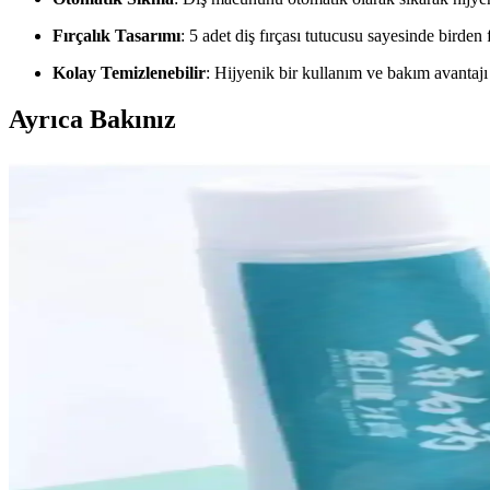
Fırçalık Tasarımı
: 5 adet diş fırçası tutucusu sayesinde birden 
Kolay Temizlenebilir
: Hijyenik bir kullanım ve bakım avantajı
Ayrıca Bakınız
Jetfast 2 Adet Mavi Beyaz Renk Çevirmeli Pratik Di
Jetfast 2 adet renkli diş macunu sıkacağı, kullanımı kolay tasarımı ve 
Alz Banyo Otomatik ve Toptanpro Diş Macunu Sıkaca
Alz ve Toptanpro diş macunu sıkıcılarının özellikleri, kullanıcı yoruml
Alz Banyo Otomatik Diş Macunu Sıkacağı ve Genel M
İki farklı diş macunu sıkacağı ürününün özellikleri, kullanıcı yorumları 
Post Alley ve Toptanpro Diş Macunu Sıkıcıları Karşıl
Post Alley ve Toptanpro diş macunu sıkıcılarının özellikleri, kullanı