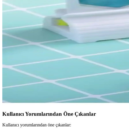
Diş Macunu Sıkma Aparatları Karşılaştırması: Rucas
İki popüler diş macunu sıkma aparatı Rucas ve Yılz Toptan Home Cheer ü
Yılz Toptan Otomatik Diş Macunu Sıkma Aparatı: H
Yılz Toptan Home Cheer Otomatik Diş Macunu Sıkma Aparatı, hijyenik v
kadar macun kullanımını sağlar.
Yılz Toptan Home Cheer Otomatik Diş Macunu Sıkma 
Yılz Toptan Home Cheer Otomatik Diş Macunu Sıkma Aparatı, hijyen ve ku
öne çıkar.
Genel Markalar Çevirmeli Diş Macun Sıkacağı: Kull
Pratik, hijyenik ve uygun fiyatlı çevirmeli diş macun sıkarı, kullanım 
Kullanıcı Yorumlarından Öne Çıkanlar
Kullanıcı yorumlarından öne çıkanlar: