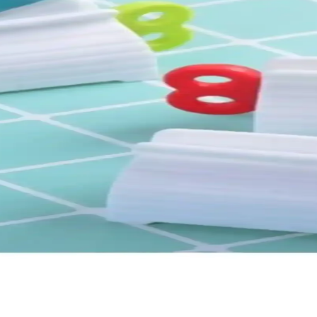
 ve Yılz Toptan Home Cheer Ürünleri
rünlerinin özellikleri, avantajları ve kullanıcı yorumlarıyla karşılaştı
ijyen ve Kolay Kullanım İçin Modern Çözüm
e ekonomik ağız bakımı için tasarlanmış kullanışlı bir cihazdır. Her 
Aparatı Detaylı İnceleme ve Kullanım Yöntemleri
llanım kolaylığı sunar, farklı tüplerle uyum sağlar ve aileler için idea
anışlı ve Ekonomik Pratik Çözüm
kolaylığı ve kontrol sağlayan ergonomik tasarımıyla diş bakımını daha rah