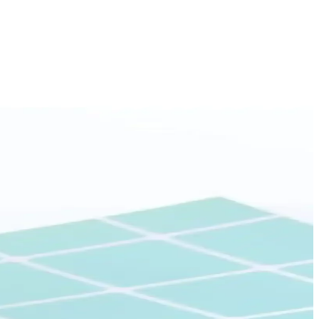
ık seçenekler sunar.
ğına odaklanılıyor.
enin.