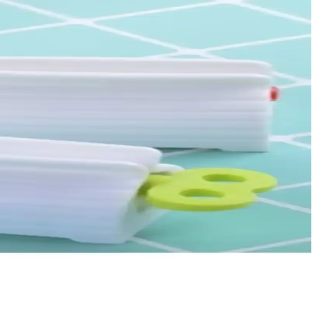
rması. Hangi ürün sizin için daha kullanışlı?
tip tüpe uyum sağlar, kullanım kolaylığı sunar ve son damlasına
ldir. Dayanıklılık ve kalite geliştirmeye açık olsa da pratikliği ile
at hale getirir.