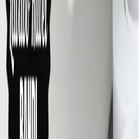
kuruması sağlanmalıdır. Bu hazırlık aşaması, yeni silikonun yüzeye
tam yapışmasını ve uzun ömürlü olmasını sağlar.
Uygulama Teknikleri
Bant Kullanımı:
Silikon uygulanacak alanın kenarlarına yeşil
boya bandı (painter's tape) yapıştırmak, düzgün ve estetik bir
hat oluşturur.
Silikon Uygulaması:
Bantların arasına silikon düzgün bir
şekilde uygulanmalı, ardından bantlar silikon kurumadan
çıkarılmalıdır.
Kuruma Süresi:
Silikonun tam olarak kuruması için en az 48
saat beklenmelidir.