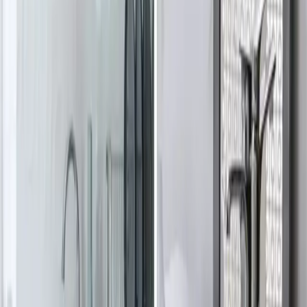
Banyoda Dikey Derzlerde Çatlama Sorunu ve
Silikonla Çözüm Yöntemleri
Banyoda seramik karolardaki dikey derz çatlamaları, su sızıntısı ve
estetik sorunlara yol açar. Derz dolgusu çatlamayı önlemede yetersiz
kalırken, silikon elastik ve su geçirmez çözüm sunar.
Daha fazla bilgi edinin