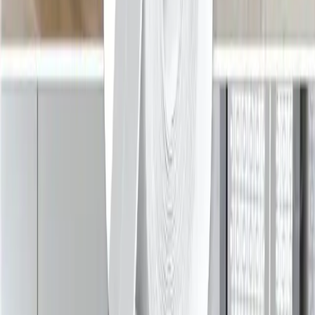
Duşta Siyah Küf Sorunu: Temizlik, Önlemler ve
Fayansların Durumu Hakkında Bilgi
Duşta siyah küf genellikle silikon derzlerde oluşur ve doğru
temizlikle giderilebilir. Fayansların sökülmesi ancak su hasarı varsa
gereklidir. Düzenli bakım ve havalandırma önemlidir.
Daha fazla bilgi edinin