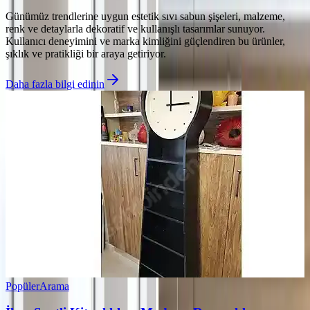
Günümüz trendlerine uygun estetik sıvı sabun şişeleri, malzeme,
renk ve detaylarla dekoratif ve kullanışlı tasarımlar sunuyor.
Kullanıcı deneyimini ve marka kimliğini güçlendiren bu ürünler,
şıklık ve pratikliği bir araya getiriyor.
Daha fazla bilgi edinin
Popüler
Arama