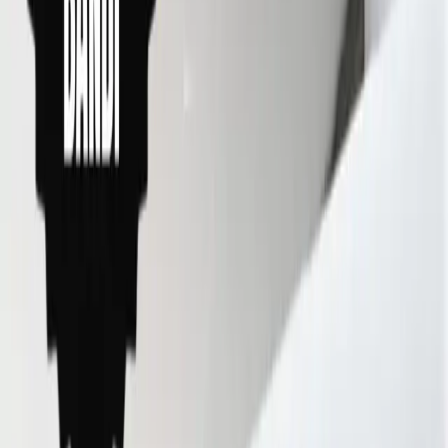
Dikkat Edilmesi Gerekenler
Duş kabininde görünen silikon sızdırmazlığı sağlamak için
genellikle dış yüzeye uygulanmalıdır. İç tarafta açıkta kalan
silikon, hijyen açısından önerilmez.
Silikon uygulaması sırasında acele edilmemeli, hazırlık ve
kuruma aşamalarına yeterince zaman ayrılmalıdır.
Uygulama sırasında yeterli miktarda silikon alınmalı, iş yarım
kalmamalıdır.
Sonuç
Banyoda duş kenarları için silikon seçimi ve uygulaması, doğru ürün
ve yöntemlerle yapıldığında uzun yıllar dayanabilir. 100% silikon