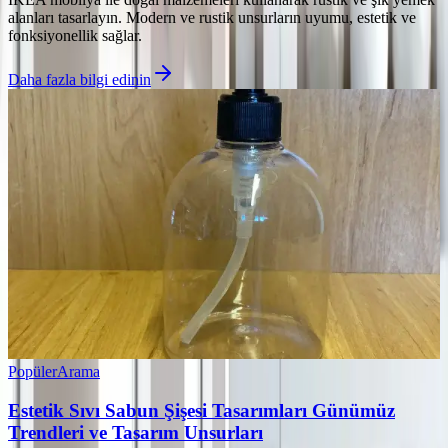
alanları tasarlayın. Modern ve rustik unsurların uyumu, estetik ve
fonksiyonellik sağlar.
Daha fazla bilgi edinin
Popüler
Arama
Estetik Sıvı Sabun Şişesi Tasarımları Günümüz
Trendleri ve Tasarım Unsurları