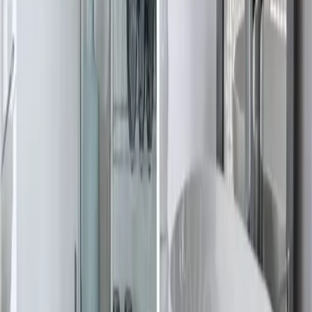
Banyoda Duş Kenarları İçin Dayanıklı Silikon
Seçimi ve Uygulama Yöntemleri
Banyoda duş kenarlarında 100% silikon bazlı ürünlerin seçimi ve
doğru uygulama teknikleri, su sızdırmazlığı ve küf oluşumunu
engellemede kritik rol oynar. Yüzey hazırlığı ve kuruma süresi
önemlidir.
Daha fazla bilgi edinin
©
Evliso
2026