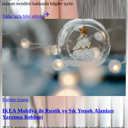
tasarım trendleri hakkında bilgiler içerir.
Daha fazla bilgi edinin
Popüler
Arama
IKEA Mobilya ile Rustik ve Şık Yemek Alanları
Yaratma Rehberi
IKEA mobilya ile doğal malzemeleri kullanarak rustik ve şık yemek