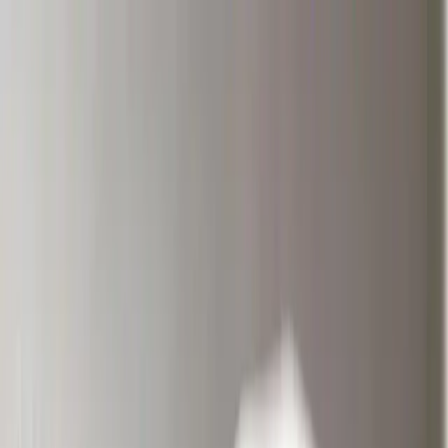
Makaleler
Kategoriler
Hakkımızda
Yazarlar
Ara...
⌘
K
Toggle theme
İçindekiler
Silikon ve Caulk Arasındaki Farklar
Doğru Silikon Seçimi
Uygulama Öncesi Hazırlık
Uygulama Teknikleri
Dikkat Edilmesi Gerekenler
Sonuç
Ana Sayfa