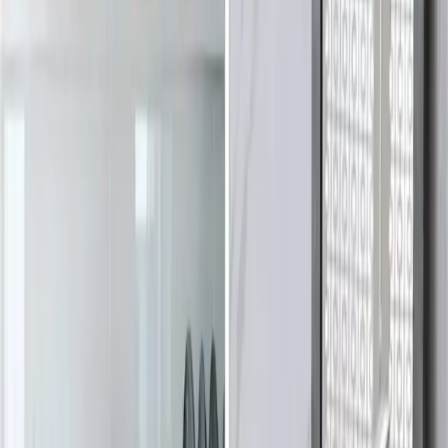
Silikon Derz Dolgusunun Kullanılmış Görünüm
Kazanma Süreci ve Ev Sahiplerinin Algısı
Silikon derz dolgusu, doğru malzeme ve uygulama ile uzun süre
yeni görünümünü korur. Kullanılmış görünüm kazanması birkaç
hafta ile birkaç ay arasında değişir ve ev sahipleri genellikle
yenilemeyi fark etmez.
Daha fazla bilgi edinin