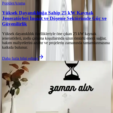
Popüler
Arama
Yüksek Dayanıklılığa Sahip 25 kW Kaynak
Jeneratörleri İnşaat ve Döşeme Sektöründe Güç ve
Güvenilirlik
Yüksek dayanıklılık özellikleriyle öne çıkan 25 kW kaynak
jeneratörleri, zorlu çalışma koşullarında uzun ömürlü enerji sağlar,
bakım maliyetlerini azaltır ve projelerin zamanında tamamlanmasına
katkıda bulunur.
Daha fazla bilgi edinin