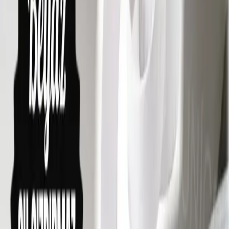
dayanıklılığı sınırlıdır ve küf oluşumuna karşı hassastır.
Silikon:
Farklı malzemeleri sızdırmazlık için uygundur, suya
ve küfe karşı daha dirençlidir. Özellikle banyo ve duş gibi
nemli ortamlarda tercih edilir.
Doğru Silikon Seçimi
Banyo duşlarında kullanılacak silikonun özellikleri, ürünün
dayanıklılığını ve kullanım ömrünü belirler. Kullanıcılar tarafından
önerilen bazı ürünler şunlardır:
GE Silicone Advance:
İyi yapışma ve dayanıklılık sağlar.
Dow Corning 785:
Endüstriyel kalitede silikon.
Gorilla 100% Silicone:
Uygulaması kolay, kıvamı ideal.