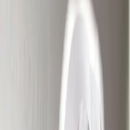
Trendler
Banyoda Duş Kenarları İçin Dayanıklı Silikon Seçimi ve
Uygulama Yöntemleri
İçindekiler
Banyoda Duş Kenarları İçin
Dayanıklı Silikon Seçimi ve
Uygulama Yöntemleri
Cemile Uslu
·
25 Aralık 2025
·
3
dakika okuma
Banyoda duş kenarlarında 100% silikon bazlı ürünlerin seçimi ve
doğru uygulama teknikleri, su sızdırmazlığı ve küf oluşumunu
engellemede kritik rol oynar. Yüzey hazırlığı ve kuruma süresi
önemlidir.
Banyoda Duş Kenarları İçin