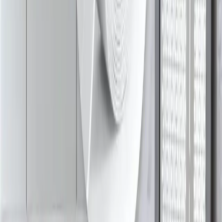
Banyo ve Mutfak Silikon Dolgu Yenileme
Yöntemleri: Etkili Temizlik ve Uygulama Teknikleri
Silikon dolgu yenileme sürecinde eski dolgunun çıkarılması, yüzey
temizliği ve kaliteli silikon kullanımı önemlidir. Bu adımlar estetik ve
hijyenik açıdan uzun ömürlü çözümler sunar.
Daha fazla bilgi edinin