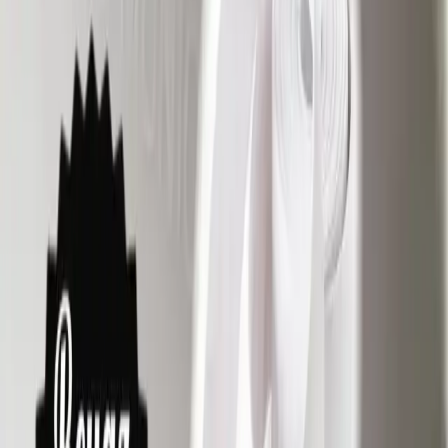
Silikon Seçimi ve Uygulama
İpuçları
Banyoda duş kenarlarında kullanılan sızdırmazlık malzemesi, hem
suyun dışarı sızmasını önlemek hem de küf ve mantar oluşumunu
engellemek açısından kritik öneme sahiptir. Bu alanlarda kullanılan
beyaz akrilik dolgu macunları (caulk) genellikle kısa sürede kararma
ve bozulma eğilimi gösterir. Bu nedenle, daha dayanıklı ve uzun
ömürlü bir çözüm arayanlar için 100% silikon bazlı ürünler
önerilmektedir.
Silikon ve Caulk Arasındaki Farklar
Caulk (Akrilik Dolgu Macunu):
Genellikle aynı tür
malzemeleri sızdırmazlık için kullanılır. Suya karşı