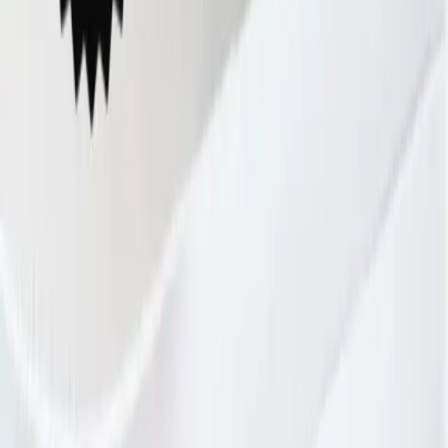
bazlı ürünler, özellikle küf ve suya karşı dirençli olanlar tercih
edilmelidir. Yüzey hazırlığı ve uygulama tekniklerine dikkat
edilmesi, sızdırmazlık performansını ve estetiği artırır. Bu sayede sık
sık silikon yenileme ihtiyacı ortadan kalkar ve banyo hijyeni
korunur.
#
silikon
#
dus
#
banyo
#
sizdirmazlik
#
kuf
#
uygulama
#
dayaniklilik
Paylaş:
f
𝕏
Yorumlar:
Yorum
0
Beğen
Ayın popüler yazıları