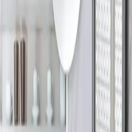
Duş Köşelerinde Harç Dolgu Yerine Silikon
Kullanımının Teknik İncelemesi ve Uygulama
Yöntemleri
Duş köşelerindeki harç dolguların çatlama sorunları, esnek silikon
kullanımıyla çözülebilir. Harcın çıkarılması ve silikonla
değiştirilmesi uzun vadede dayanıklılık ve su geçirmezlik sağlar.
Daha fazla bilgi edinin