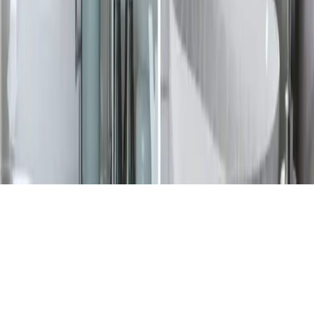
Site bölümleri
Ana Sayfa
Kategoriler
Etiketler
Yazarlar
Genel sayfalar
Hakkımızda
Kullanım Şartları
Gizlilik Politikası