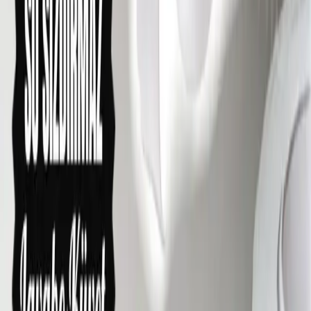
Lexel by Sashco:
Özellikle dayanıklılığı ile bilinir.
CleanSeal by Sashco:
Küf ve mantar önleyici özellik taşır.
Dap Kwik-Seal Kitchen and Bath Caulk:
Silikonize, küfe
dayanıklı ve su geçirmez özellikte, uygulaması kolay.
Bazı silikon ürünleri, 10 yıl ve üzeri dayanıklılık garantisi sunar. Bu
tür premium ürünlerin kullanımı, sık sık yenileme ihtiyacını ortadan
kaldırır.
Uygulama Öncesi Hazırlık
Silikon uygulamasında en önemli aşama yüzey hazırlığıdır. Eski
silikonun tamamen çıkarılması, yüzeyin sabunlu su ve gerekirse
silikon çözücü ile temizlenmesi gerekir. Ardından yüzeyin tamamen