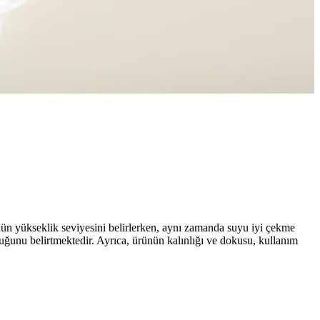
çalı peştemal takımıdır.
kleri, kullanıcı yorumları ve seçim yaparken dikkat edilmesi
ranı ve çeşitli özellikler sunarken, kullanıcı yorumlarıyla avantaj ve
ünün yükseklik seviyesini belirlerken, aynı zamanda suyu iyi çekme
uğunu belirtmektedir. Ayrıca, ürünün kalınlığı ve dokusu, kullanım