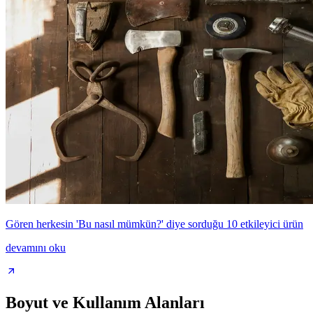
Gören herkesin 'Bu nasıl mümkün?' diye sorduğu 10 etkileyici ürün
devamını oku
Boyut ve Kullanım Alanları