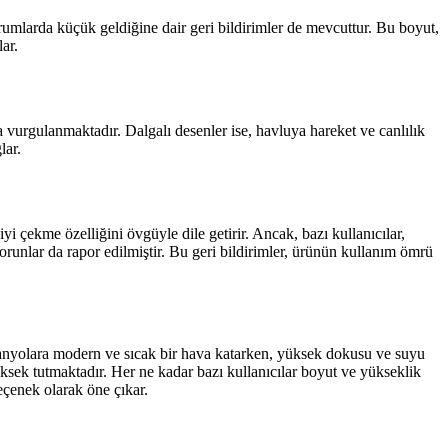
orumlarda küçük geldiğine dair geri bildirimler de mevcuttur. Bu boyut,
lar.
vurgulanmaktadır. Dalgalı desenler ise, havluya hareket ve canlılık
lar.
i çekme özelliğini övgüyle dile getirir. Ancak, bazı kullanıcılar,
unlar da rapor edilmiştir. Bu geri bildirimler, ürünün kullanım ömrü
banyolara modern ve sıcak bir hava katarken, yüksek dokusu ve suyu
üksek tutmaktadır. Her ne kadar bazı kullanıcılar boyut ve yükseklik
eçenek olarak öne çıkar.