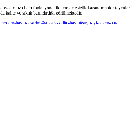
anyolarınıza hem fonksiyonellik hem de estetik kazandırmak isteyenler iç
da kalite ve şıklık barındırdığı görülmektedir.
#
modern-havlu-tasarimi
#
yuksek-kalite-havlu
#
suyu-iyi-ceken-havlu