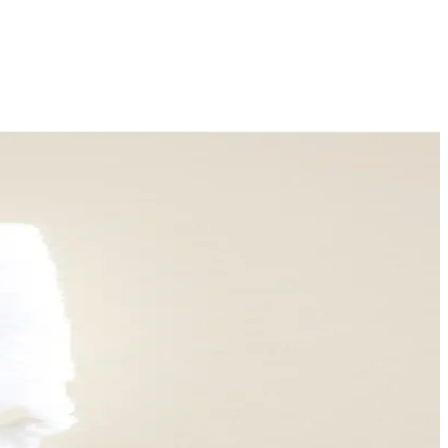
ve seyahatlerde pratiklik sağlar, suyu iyi çeker ve hızlı kurur.
kolaylığı sağlar.
rin ve dekoratif detaylarla fark yaratın.
tırır.
çeşitli alanlarda tercih edilir.