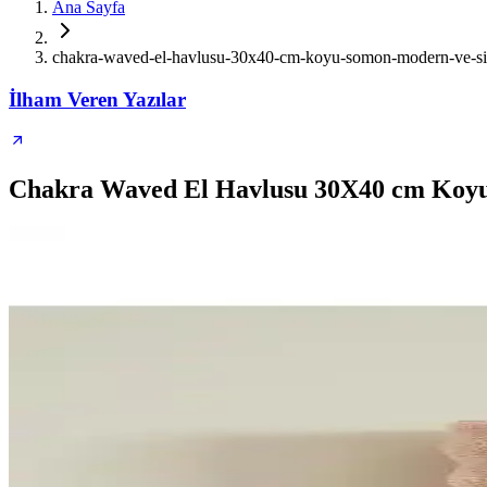
Ana Sayfa
chakra-waved-el-havlusu-30x40-cm-koyu-somon-modern-ve-si
İlham Veren Yazılar
Chakra Waved El Havlusu 30X40 cm Koyu 