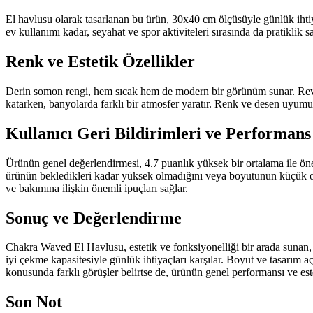
El havlusu olarak tasarlanan bu ürün, 30x40 cm ölçüsüyle günlük ihtiya
ev kullanımı kadar, seyahat ve spor aktiviteleri sırasında da pratiklik s
Renk ve Estetik Özellikler
Derin somon rengi, hem sıcak hem de modern bir görünüm sunar. Review
katarken, banyolarda farklı bir atmosfer yaratır. Renk ve desen uyumu, 
Kullanıcı Geri Bildirimleri ve Performans
Ürünün genel değerlendirmesi, 4.7 puanlık yüksek bir ortalama ile öne ç
ürünün bekledikleri kadar yüksek olmadığını veya boyutunun küçük old
ve bakımına ilişkin önemli ipuçları sağlar.
Sonuç ve Değerlendirme
Chakra Waved El Havlusu, estetik ve fonksiyonelliği bir arada sunan,
iyi çekme kapasitesiyle günlük ihtiyaçları karşılar. Boyut ve tasarım 
konusunda farklı görüşler belirtse de, ürünün genel performansı ve este
Son Not