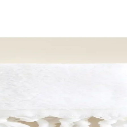
dern ve Şık Tasarım
on rengiyle modern estetik sunar, 30x40 cm boyutuyla günlük kullanım 
lliğin Buluşması
 katarken fonksiyonelliğiyle de öne çıkar, mekanlara zarafet ve kullanım 
levselliğin Birleşimi
ar. Renk, desen ve malzeme seçenekleriyle yaşam alanlarınızı kişiselleşti
Tasarım ile Konfor Sunar
 bakım özelliğiyle öne çıkan bu aile seti, evinizde konfor ve estetiği ar
 Türk Motifleriyle Estetik ve Fonksiyonel Tasarım
arımı ve çok renkli motifleriyle estetik ve fonksiyonel kullanım sunar, 
e Otantik Tasarım ile Şıklık Sunar