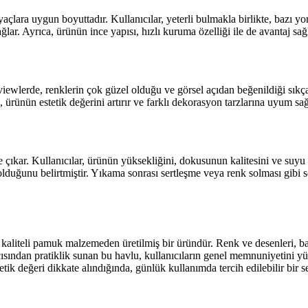
çlara uygun boyuttadır. Kullanıcılar, yeterli bulmakla birlikte, bazı y
ağlar. Ayrıca, ürünün ince yapısı, hızlı kuruma özelliği ile de avantaj sağ
lerde, renklerin çok güzel olduğu ve görsel açıdan beğenildiği sıkça 
ürünün estetik değerini artırır ve farklı dekorasyon tarzlarına uyum sağ
ıkar. Kullanıcılar, ürünün yüksekliğini, dokusunun kalitesini ve suyu iy
uğunu belirtmiştir. Yıkama sonrası sertleşme veya renk solması gibi sor
 kaliteli pamuk malzemeden üretilmiş bir üründür. Renk ve desenleri, 
açısından pratiklik sunan bu havlu, kullanıcıların genel memnuniyetini y
tik değeri dikkate alındığında, günlük kullanımda tercih edilebilir bir s