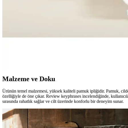
Didyma Diamond Peştemal, otantik motifleri ve yüksek kalite pamuk yapı
Kardelen ve Riva Havlu Setleri Karşılaştırması: Han
İki farklı havlu seti olan Kardelen %100 pamuklu boncuklu güpürlü havl
gerekenler burada.
Chakra El Havlusu Karşılaştırması: Hemillie ve Zigza
İki farklı Chakra el havlusu modeli, Hemillie ve Zigzag, kalite, tasarı
dezavantajlar detaylandırılıyor.
Malzeme ve Doku
Ürünün temel malzemesi, yüksek kaliteli pamuk ipliğidir. Pamuk, cilde
özelliğiyle de öne çıkar. Review keyphrases incelendiğinde, kullanıc
sırasında rahatlık sağlar ve cilt üzerinde konforlu bir deneyim sunar.