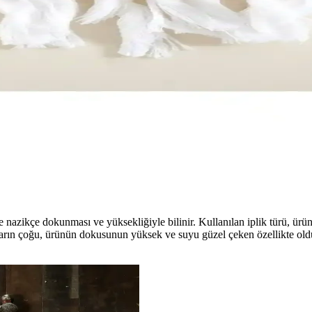
sıyla ev, plaj veya spa kullanımı için ideal, şık ve fonksiyonel iki par
gi Havlu Sizin İçin Uygun
u ve Riva Puffy el ve yüz havlu setini detaylı karşılaştırıyoruz, özelli
g Modellerinin Özellikleri
m ve kullanım açısından karşılaştırılıyor. Her iki ürün de yüksek pamuk o
 nazikçe dokunması ve yüksekliğiyle bilinir. Kullanılan iplik türü, ür
ıların çoğu, ürünün dokusunun yüksek ve suyu güzel çeken özellikte old