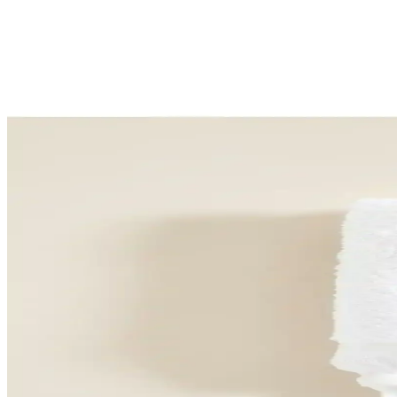
Chakra Waved El Havlusu 30x40 cm Koyu Somon Mo
Chakra Waved el havlusu, yüksek kaliteli pamuk malzemesi ve koyu som
Ozdilek El Havlusu ile Dekorasyonda Şıklık ve İşlevse
Ozdilek el havluları, kaliteli ve şık tasarımlarıyla dekorasyona estetik
Ev Dekorasyonunda El Havlusu Kullanımı: Şıklık ve İş
Ev dekorasyonunda el havluları, şıklık ve fonksiyonelliği bir arada sun
Özdilek Point Happy Aile Seti: Yüksek Kalite ve Şık 
Yüksek kaliteli pamuk malzemeden üretilmiş, şık tasarıma sahip ve kolay
Didyma Diamond Peştemal Gri 2'li Takım: Osmanlı ve
Didyma Diamond Peştemal Gri 2'li Takım, %100 pamuk yapısı, otantik tas
Didyma Diamond Peştemal 2'li Takım Yüksek Kalite v