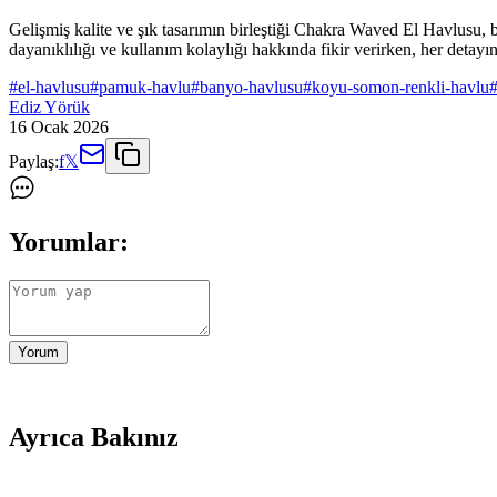
Gelişmiş kalite ve şık tasarımın birleştiği Chakra Waved El Havlusu, b
dayanıklılığı ve kullanım kolaylığı hakkında fikir verirken, her detayın
#
el-havlusu
#
pamuk-havlu
#
banyo-havlusu
#
koyu-somon-renkli-havlu
Ediz Yörük
16 Ocak 2026
Paylaş:
f
𝕏
Yorumlar:
Yorum
Ayrıca Bakınız