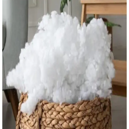
Şık ve Konforlu Yorgan Seçenekleri: Modern Yatak
Odaları İçin Estetik ve Rahat Alternatifler
Yatak odası dekorasyonunda şıklık ve konforu bir arada sunan
yorganlar, malzeme, tasarım ve kullanım alanına göre seçilerek
odanın estetiğine katkı sağlar, rahat uyku ortamı oluşturur.
Yatak Odası İçin En Uygun Yorgan Seçimi ve
Dekorasyon İpuçları
Yatak odası dekorasyonunda yorgan seçimi, malzeme, boyut ve
türlere göre uyum sağlayarak uyku kalitenizi artırır. Doğru seçimle
hem konfor hem de estetik sağlanır.
Yatak Dolgu Malzemeleri Seçenekleri: Hollofil ve
Dacron'un Özellikleri ve Avantajları
Hollofil ve Dacron, polyester bazlı yatak dolgu malzemeleri olup,
hava geçirgenliği, dayanıklılık ve alerji karşıtı özellikleriyle öne
çıkar. Uzun ömürlü ve konforlu uyku için ideal tercihlerdir.
Dört Mevsim Yorgan Seçimi ve Dekorasyonda
Kullanım İpuçları