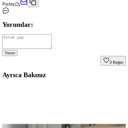
Paylaş:
f
𝕏
Yorumlar:
Yorum
0
Beğen
Ayrıca Bakınız
Yatak ve Yatak Örtüsü Seçiminde Dacron ve Hollofil
Kullanımının Önemi
Yatak ve yatak örtülerinde Dacron ve Hollofil malzemeleri,
dayanıklılık, hijyen ve konfor sağlar. Doğru malzeme seçimi uyku
kalitenizi artırır ve yatak ömrünü uzatır.