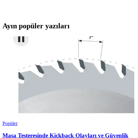
hacim koruyan özellikleriyle yastık, oyuncak ve minder dolgusu için
ideal bir malzemedir.
Ayın popüler yazıları
Popüler
Masa Testeresinde Kickback Olayları ve Güvenlik