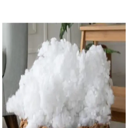
Yatak ve yatak örtülerinde Dacron ve Hollofil malzemeleri,
dayanıklılık, hijyen ve konfor sağlar. Doğru malzeme seçimi uyku
kalitenizi artırır ve yatak ömrünü uzatır.
Şık ve Konforlu Yorgan Seçenekleri: Modern Yatak
Odaları İçin Estetik ve Rahat Alternatifler
Yatak odası dekorasyonunda şıklık ve konforu bir arada sunan
yorganlar, malzeme, tasarım ve kullanım alanına göre seçilerek
odanın estetiğine katkı sağlar, rahat uyku ortamı oluşturur.
Yatak Odası İçin En Uygun Yorgan Seçimi ve
Dekorasyon İpuçları
Yatak odası dekorasyonunda yorgan seçimi, malzeme, boyut ve
türlere göre uyum sağlayarak uyku kalitenizi artırır. Doğru seçimle
hem konfor hem de estetik sağlanır.
Yatak Dolgu Malzemeleri Seçenekleri: Hollofil ve
Dacron'un Özellikleri ve Avantajları
Hollofil ve Dacron, polyester bazlı yatak dolgu malzemeleri olup,