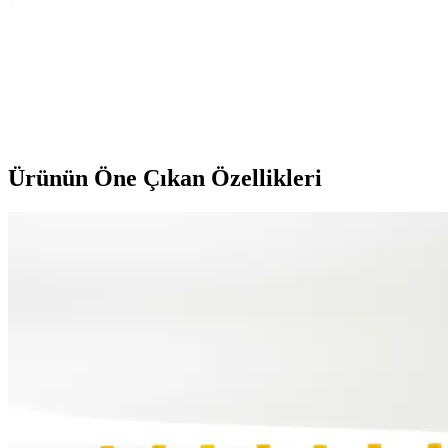
Elyaf Sepeti 5 Kg Silikon Boncuk Elyaf: Dayanıklı
ve Çok Yönlü Dolgu Malzemesi
%100 polyester silikon boncuk elyaf, alerjisiz, kolay yıkanabilir ve
hacim koruyan özellikleriyle yastık, oyuncak ve minder dolgusu için
ideal bir malzemedir.
Ürünün Öne Çıkan Özellikleri