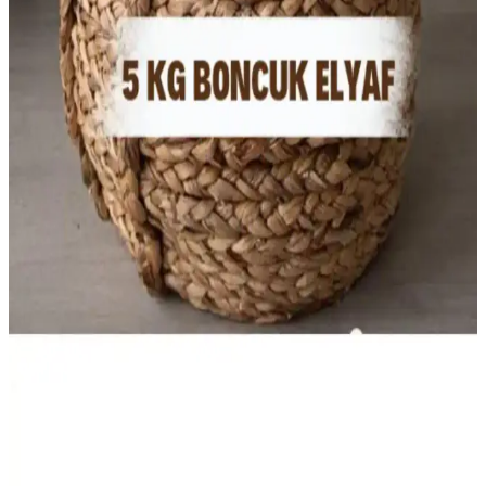
Modern evlerde vazgeçilmez olan dört mevsim yorganlar, farklı
malzeme ve tasarımlarla her mevsime uygun konfor sağlar,
dekorasyonla uyum içinde kullanılır.
En Kaliteli Yastıklar ile Dekorasyonunuza Şıklık
Katmanın Yolları
En kaliteli yastıklar sayesinde dekorasyonunuza şıklık ve konfor
katın. Doğru malzeme, dolgu ve renk seçimiyle yaşam alanlarınızı
daha sıcak ve estetik hale getirin.
ÇİÇEKCE HOME Boncuk Silikon Elyaf 1 Kg:
Yumuşak ve Pratik Dolgu Malzemesi
ÇİÇEKCE HOME'un 1 kg'lık boncuk silikon elyafı, yastık ve peluş
oyuncaklar için yumuşak, esnek ve yıkanabilir özellikleriyle
kullanışlı bir dolgu malzemesidir.
Elyaf Sepeti 5 Kg Silikon Boncuk Elyaf: Dayanıklı
ve Çok Yönlü Dolgu Malzemesi
%100 polyester silikon boncuk elyaf, alerjisiz, kolay yıkanabilir ve