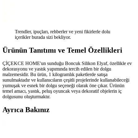
Trendler, ipuçları, rehberler ve yeni fikirlerle dolu
içerikler burada sizi bekliyor.
Ürünün Tanıtımı ve Temel Özellikleri
ÇİÇEKCE HOME'un sunduğu Boncuk Silikon Elyaf, özellikle ev
dekorasyonu ve yastık yapımında tercih edilen bir dolgu
malzemesidir. Bu ürün, 1 kilogramlık paketlerde satışa
sunulmaktadır ve kullanıcıların çeşitli projelerinde kullanabileceği
yumuşak ve esnek bir dolgu seçeneği olarak öne çıkar. Ürünün
temel amacı, yastık, peluş oyuncak veya dekoratif objelerin iç
dolgusunu oluşturmaktır.
Ayrıca Bakınız
Yatak ve Yatak Örtüsü Seçiminde Dacron ve Hollofil
Kullanımının Önemi