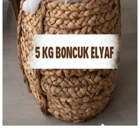
hava geçirgenliği, dayanıklılık ve alerji karşıtı özellikleriyle öne
çıkar. Uzun ömürlü ve konforlu uyku için ideal tercihlerdir.
Dört Mevsim Yorgan Seçimi ve Dekorasyonda
Kullanım İpuçları
Modern evlerde vazgeçilmez olan dört mevsim yorganlar, farklı
malzeme ve tasarımlarla her mevsime uygun konfor sağlar,
dekorasyonla uyum içinde kullanılır.
En Kaliteli Yastıklar ile Dekorasyonunuza Şıklık
Katmanın Yolları
En kaliteli yastıklar sayesinde dekorasyonunuza şıklık ve konfor
katın. Doğru malzeme, dolgu ve renk seçimiyle yaşam alanlarınızı
daha sıcak ve estetik hale getirin.
ÇİÇEKCE HOME Boncuk Silikon Elyaf 1 Kg:
Yumuşak ve Pratik Dolgu Malzemesi
ÇİÇEKCE HOME'un 1 kg'lık boncuk silikon elyafı, yastık ve peluş
oyuncaklar için yumuşak, esnek ve yıkanabilir özellikleriyle
kullanışlı bir dolgu malzemesidir.