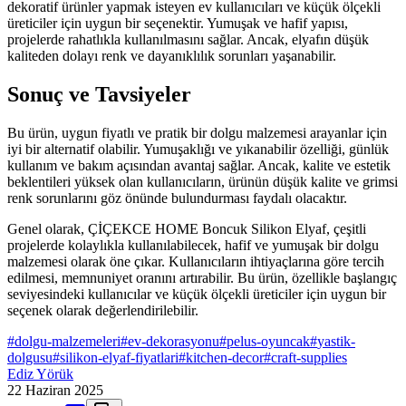
dekoratif ürünler yapmak isteyen ev kullanıcıları ve küçük ölçekli
üreticiler için uygun bir seçenektir. Yumuşak ve hafif yapısı,
projelerde rahatlıkla kullanılmasını sağlar. Ancak, elyafın düşük
kaliteden dolayı renk ve dayanıklılık sorunları yaşanabilir.
Sonuç ve Tavsiyeler
Bu ürün, uygun fiyatlı ve pratik bir dolgu malzemesi arayanlar için
iyi bir alternatif olabilir. Yumuşaklığı ve yıkanabilir özelliği, günlük
kullanım ve bakım açısından avantaj sağlar. Ancak, kalite ve estetik
beklentileri yüksek olan kullanıcıların, ürünün düşük kalite ve grimsi
renk sorunlarını göz önünde bulundurması faydalı olacaktır.
Genel olarak, ÇİÇEKCE HOME Boncuk Silikon Elyaf, çeşitli
projelerde kolaylıkla kullanılabilecek, hafif ve yumuşak bir dolgu
malzemesi olarak öne çıkar. Kullanıcıların ihtiyaçlarına göre tercih
edilmesi, memnuniyet oranını artırabilir. Bu ürün, özellikle başlangıç
seviyesindeki kullanıcılar ve küçük ölçekli üreticiler için uygun bir
seçenek olarak değerlendirilebilir.
#
dolgu-malzemeleri
#
ev-dekorasyonu
#
pelus-oyuncak
#
yastik-
dolgusu
#
silikon-elyaf-fiyatlari
#
kitchen-decor
#
craft-supplies
Ediz Yörük
22 Haziran 2025