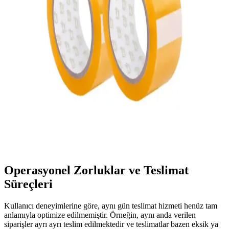
güçlendirme önerilir ve temiz, kuru depolama güvenilirliği artırır.
Home Depot'un Aynı Gün Teslimat Hizmetinin
Ekonomik ve Lojistik Sürdürülebilirliği
Home Depot, aynı gün teslimat hizmetiyle Amazon gibi rakiplerle
rekabet etmeyi hedefliyor. Ancak teslimat kalitesi, sürücü ücretleri ve
operasyonel zorluklar hizmetin sürdürülebilirliğini sorgulatıyor.
Gen-of Koli Bandı Güçlü Yapışkanlığı ve
Dayanıklılığıyla Profesyonel Paketleme Çözümü
Gen-of koli bandı, yüksek yapışkanlık ve dayanıklılığıyla ağır
yükleri güvenle taşımak ve paketlemek için ideal, ekonomik ve
kullanışlı bir çözüm sunar.
Operasyonel Zorluklar ve Teslimat
Süreçleri
Kullanıcı deneyimlerine göre, aynı gün teslimat hizmeti henüz tam
anlamıyla optimize edilmemiştir. Örneğin, aynı anda verilen
siparişler ayrı ayrı teslim edilmektedir ve teslimatlar bazen eksik ya