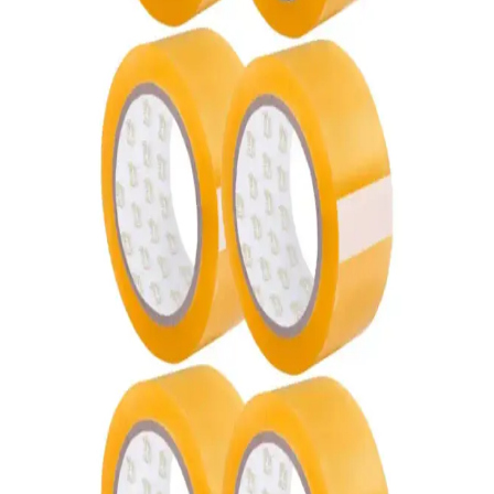
KOLİX Gramajlı El Tutmalı Karton Taşıma Kolisi:
Güvenilir ve Çevre Dostu Taşıma Çözümü
KOLİX'in 60x40x40 cm ölçülerinde, geri dönüşümlü ve demonte
yapılı taşıma kolisi, ergonomik el tutma kısımlarıyla çeşitli
sektörlerde güvenli ve ekonomik taşıma sağlar.
ASTOR Ambalaj 2 Adet 45x100mt Koli Bandı
Güçlü ve Estetik Paketleme Çözümü
ASTOR'un 2 adet 45x100mt koli bandı, yüksek yapışkanlık ve
şeffaf tasarımıyla güvenli ve estetik paketleme sağlar, çeşitli
sektörlerde kullanım için ideal.
Tuşla Gelsin Balonlu Naylon 100 cm x 50 m Patpat
Ambalaj ve Eşya Koruma Ürünleri
Bu balonlu naylon, 100 cm genişlik ve 50 m uzunlukta, şeffaf
görünümlü ve 30 g hafiflikle ambalajda kullanılmak üzere
tasarlanmış bir koruma malzemesidir. Patpat yapısı, darbe emilimini
sağlar ve değişik boyuttaki nesneleri güvenle sarmaya olanak tanır.
Ancak tekli kullanımda dayanıklılık sınırlı olabilir; çoklu katmanla