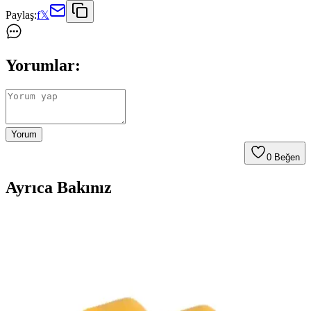
Paylaş:
f
𝕏
Yorumlar:
Yorum
0
Beğen
Ayrıca Bakınız
Salon ve Kervan Aksesuarlarının Özellikleri ve
Kullanım Alanları Hakkında Detaylı Bilgi
Salon ve kervan aksesuarları, estetik ve fonksiyonellik sağlayan
ürünlerdir. Dayanıklı malzemelerle üretilen bu aksesuarlar, mekân
dekorasyonunu ve taşıma güvenliğini artırır.