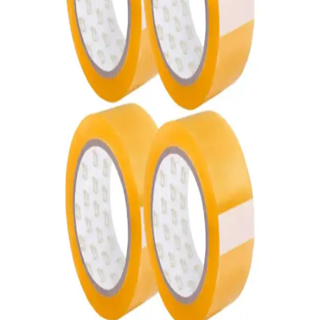
Güçlü ve Estetik Paketleme Çözümü
ASTOR'un 2 adet 45x100mt koli bandı, yüksek yapışkanlık ve
şeffaf tasarımıyla güvenli ve estetik paketleme sağlar, çeşitli
sektörlerde kullanım için ideal.
Tuşla Gelsin Balonlu Naylon 100 cm x 50 m Patpat
Ambalaj ve Eşya Koruma Ürünleri
Bu balonlu naylon, 100 cm genişlik ve 50 m uzunlukta, şeffaf
görünümlü ve 30 g hafiflikle ambalajda kullanılmak üzere
tasarlanmış bir koruma malzemesidir. Patpat yapısı, darbe emilimini
sağlar ve değişik boyuttaki nesneleri güvenle sarmaya olanak tanır.
Ancak tekli kullanımda dayanıklılık sınırlı olabilir; çoklu katmanla
güçlendirme önerilir ve temiz, kuru depolama güvenilirliği artırır.
Home Depot'un Aynı Gün Teslimat Hizmetinin
Ekonomik ve Lojistik Sürdürülebilirliği
Home Depot, aynı gün teslimat hizmetiyle Amazon gibi rakiplerle
rekabet etmeyi hedefliyor. Ancak teslimat kalitesi, sürücü ücretleri ve
operasyonel zorluklar hizmetin sürdürülebilirliğini sorgulatıyor.
Gen-of Koli Bandı Güçlü Yapışkanlığı ve