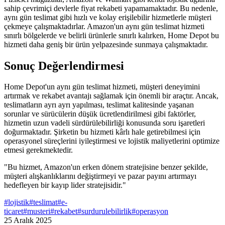
sahip çevrimiçi devlerle fiyat rekabeti yapamamaktadır. Bu nedenle,
aynı gün teslimat gibi hızlı ve kolay erişilebilir hizmetlerle müşteri
çekmeye çalışmaktadırlar. Amazon'un aynı gün teslimat hizmeti
sınırlı bölgelerde ve belirli ürünlerle sınırlı kalırken, Home Depot bu
hizmeti daha geniş bir ürün yelpazesinde sunmaya çalışmaktadır.
Sonuç Değerlendirmesi
Home Depot'un aynı gün teslimat hizmeti, müşteri deneyimini
artırmak ve rekabet avantajı sağlamak için önemli bir araçtır. Ancak,
teslimatların ayrı ayrı yapılması, teslimat kalitesinde yaşanan
sorunlar ve sürücülerin düşük ücretlendirilmesi gibi faktörler,
hizmetin uzun vadeli sürdürülebilirliği konusunda soru işaretleri
doğurmaktadır. Şirketin bu hizmeti kârlı hale getirebilmesi için
operasyonel süreçlerini iyileştirmesi ve lojistik maliyetlerini optimize
etmesi gerekmektedir.
"Bu hizmet, Amazon'un erken dönem stratejisine benzer şekilde,
müşteri alışkanlıklarını değiştirmeyi ve pazar payını artırmayı
hedefleyen bir kayıp lider stratejisidir."
#
lojistik
#
teslimat
#
e-
ticaret
#
musteri
#
rekabet
#
surdurulebilirlik
#
operasyon
25 Aralık 2025