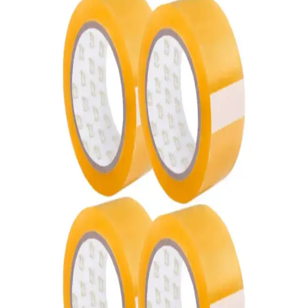
Ahşap Levhaların Taşınmasında Yaratıcı ve Pratik
Çözümler Üzerine Bir Deneyim
Yirmi yıl beklemiş ağır ahşap levhaların taşınmasında, ters çevrilmiş
testere sehpası ve geri dönüştürülmüş tekerleklerle oluşturulan pratik
araç kullanıldı. Bu yöntem iş gücü ve zamanı azalttı.
Zebra ZD220T Termal Transfer ve Direkt Termal
Barkod Yazıcı Özellikleri ve Kullanım Alanları
Zebra ZD220T, kompakt tasarımı ve çok yönlü baskı
teknolojileriyle çeşitli sektörlerde yüksek performans sağlar, kolay
kurulumu ve kullanım avantajlarıyla öne çıkar.
KOLİX Gramajlı El Tutmalı Karton Taşıma Kolisi:
Güvenilir ve Çevre Dostu Taşıma Çözümü
KOLİX'in 60x40x40 cm ölçülerinde, geri dönüşümlü ve demonte
yapılı taşıma kolisi, ergonomik el tutma kısımlarıyla çeşitli
sektörlerde güvenli ve ekonomik taşıma sağlar.
ASTOR Ambalaj 2 Adet 45x100mt Koli Bandı