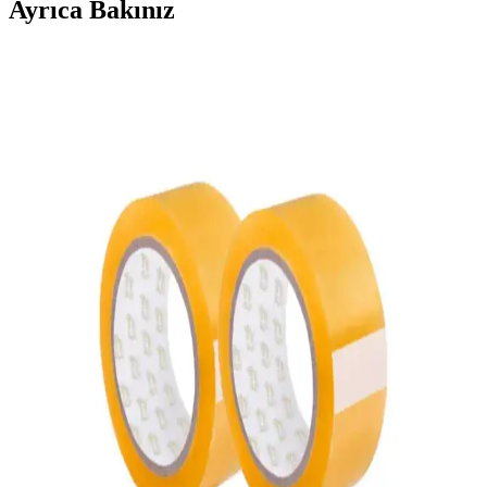
Ayrıca Bakınız
Salon ve Kervan Aksesuarlarının Özellikleri ve
Kullanım Alanları Hakkında Detaylı Bilgi
Salon ve kervan aksesuarları, estetik ve fonksiyonellik sağlayan
ürünlerdir. Dayanıklı malzemelerle üretilen bu aksesuarlar, mekân
dekorasyonunu ve taşıma güvenliğini artırır.
Ahşap Levhaların Taşınmasında Yaratıcı ve Pratik
Çözümler Üzerine Bir Deneyim
Yirmi yıl beklemiş ağır ahşap levhaların taşınmasında, ters çevrilmiş
testere sehpası ve geri dönüştürülmüş tekerleklerle oluşturulan pratik
araç kullanıldı. Bu yöntem iş gücü ve zamanı azalttı.
Zebra ZD220T Termal Transfer ve Direkt Termal
Barkod Yazıcı Özellikleri ve Kullanım Alanları
Zebra ZD220T, kompakt tasarımı ve çok yönlü baskı
teknolojileriyle çeşitli sektörlerde yüksek performans sağlar, kolay
kurulumu ve kullanım avantajlarıyla öne çıkar.