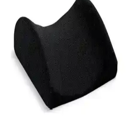
korur, taşınabilir ve yıkanabilir özellikleriyle pratiklik sunar.
Camellian Bel Yastığı ile Bel Sağlığınızı Koruyun ve
Günlük Konforunuzu Artırın
Camellian Bel Yastığı, ergonomik tasarımı, dayanıklı malzemeleri ve
çok yönlü kullanımıyla bel ağrılarını hafifletir, günlük yaşam
kalitenizi artırır.
Yataş Bedding Visco Therapy Bel Yastığı: Bel
Sağlığını Destekleyen Ergonomik Çözüm
Yataş Bedding'in visco elastik bel yastığı, ergonomik tasarımı ve
doğal malzemeleri ile bel ağrılarını hafifletir, uyku kalitesini artırır ve
uzun süreli kullanımlarda destek sağlar.
Pillowart Visco Bel Yastığı: Ergonomik Tasarımıyla
Bel ve Sırt Desteği Sağlar
Yüksek kaliteli hafızalı köpük ve ergonomik tasarımıyla Pillowart
Visco Bel Yastığı, bel, sırt ve boyun desteği sağlar, hijyenik ve
dayanıklıdır.