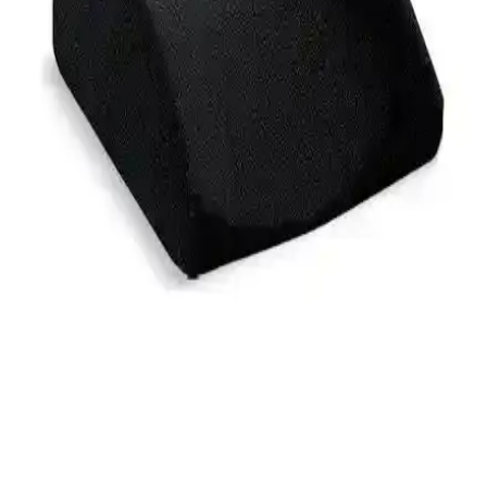
çok yönlü kullanımıyla bel ağrılarını hafifletir, günlük yaşam
kalitenizi artırır.
Yataş Bedding Visco Therapy Bel Yastığı: Bel
Sağlığını Destekleyen Ergonomik Çözüm
Yataş Bedding'in visco elastik bel yastığı, ergonomik tasarımı ve
doğal malzemeleri ile bel ağrılarını hafifletir, uyku kalitesini artırır ve
uzun süreli kullanımlarda destek sağlar.
Pillowart Visco Bel Yastığı: Ergonomik Tasarımıyla
Bel ve Sırt Desteği Sağlar
Yüksek kaliteli hafızalı köpük ve ergonomik tasarımıyla Pillowart
Visco Bel Yastığı, bel, sırt ve boyun desteği sağlar, hijyenik ve
dayanıklıdır.
Bedinn Visco Bel Yastığı ile Günlük Oturma ve
Seyahat Konforunuzu Artırın
Bedinn Visco Bel Yastığı, ergonomik tasarımıyla bel ve sırt ağrılarını
hafifletir, taşınabilir ve kullanımı kolaydır, uzun süreli oturma ve
seyahatlerde destek sağlar.