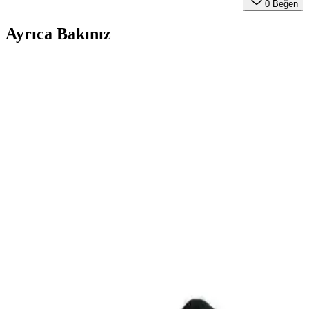
0
Beğen
Ayrıca Bakınız
Bel Yastıkları: Ergonomik Tasarım ve Malzeme
Özellikleriyle Sağlıklı Uyku
Bel yastıkları, ergonomik tasarım ve kaliteli malzemelerle bel desteği
sağlar, uyku konforunu artırır ve bel ağrılarını azaltır.
Fashcolle Pink Star ve Warrior Aragorn Oyuncu
Koltukları Karşılaştırması
İki oyuncu koltuğu modeli detaylı karşılaştırmasıyla konfor,
malzeme ve özellikleri analiz edilerek bilinçli seçim yapmanıza
yardımcı olur.
Ortopedik Visco Anatomik Bel Yastığı: Ergonomik
Destek ve Konfor Sunar
Yastıksepeti'nin ortopedik visko elastik bel yastığı, ergonomik
tasarımıyla bel ve sırt desteği sağlar, uzun kullanımda bile konforu