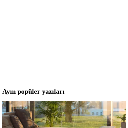
Bedinn Visco Bel Yastığı ile Günlük Oturma ve
Seyahat Konforunuzu Artırın
Bedinn Visco Bel Yastığı, ergonomik tasarımıyla bel ve sırt ağrılarını
hafifletir, taşınabilir ve kullanımı kolaydır, uzun süreli oturma ve
seyahatlerde destek sağlar.
Maiamore Comfortobil Medikal Bel Yastığı:
Ergonomik ve Çok Yönlü Bel Destek Çözümü
Maiamore Comfortobil bel yastığı, ergonomik tasarımı ve ortopedik
özellikleriyle bel ağrılarını azaltmaya yardımcı olur, çok yönlü
kullanım imkanı sunar ve kullanıcı memnuniyeti ortalaması
yüksektir.
Ayın popüler yazıları