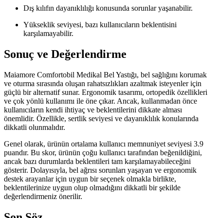
Dış kılıfın dayanıklılığı konusunda sorunlar yaşanabilir.
Yükseklik seviyesi, bazı kullanıcıların beklentisini
karşılamayabilir.
Sonuç ve Değerlendirme
Maiamore Comfortobil Medikal Bel Yastığı, bel sağlığını korumak
ve oturma sırasında oluşan rahatsızlıkları azaltmak isteyenler için
güçlü bir alternatif sunar. Ergonomik tasarımı, ortopedik özellikleri
ve çok yönlü kullanımı ile öne çıkar. Ancak, kullanmadan önce
kullanıcıların kendi ihtiyaç ve beklentilerini dikkate alması
önemlidir. Özellikle, sertlik seviyesi ve dayanıklılık konularında
dikkatli olunmalıdır.
Genel olarak, ürünün ortalama kullanıcı memnuniyet seviyesi 3.9
puandır. Bu skor, ürünün çoğu kullanıcı tarafından beğenildiğini,
ancak bazı durumlarda beklentileri tam karşılamayabileceğini
gösterir. Dolayısıyla, bel ağrısı sorunları yaşayan ve ergonomik
destek arayanlar için uygun bir seçenek olmakla birlikte,
beklentilerinize uygun olup olmadığını dikkatli bir şekilde
değerlendirmeniz önerilir.
Son Söz