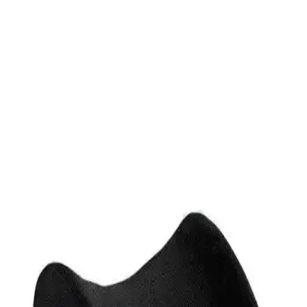
Özellikleriyle Sağlıklı Uyku
Bel yastıkları, ergonomik tasarım ve kaliteli malzemelerle bel desteği
sağlar, uyku konforunu artırır ve bel ağrılarını azaltır.
Fashcolle Pink Star ve Warrior Aragorn Oyuncu
Koltukları Karşılaştırması
İki oyuncu koltuğu modeli detaylı karşılaştırmasıyla konfor,
malzeme ve özellikleri analiz edilerek bilinçli seçim yapmanıza
yardımcı olur.
Ortopedik Visco Anatomik Bel Yastığı: Ergonomik
Destek ve Konfor Sunar
Yastıksepeti'nin ortopedik visko elastik bel yastığı, ergonomik
tasarımıyla bel ve sırt desteği sağlar, uzun kullanımda bile konforu
korur, taşınabilir ve yıkanabilir özellikleriyle pratiklik sunar.
Camellian Bel Yastığı ile Bel Sağlığınızı Koruyun ve
Günlük Konforunuzu Artırın
Camellian Bel Yastığı, ergonomik tasarımı, dayanıklı malzemeleri ve