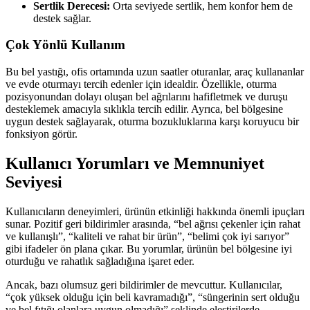
Sertlik Derecesi:
Orta seviyede sertlik, hem konfor hem de
destek sağlar.
Çok Yönlü Kullanım
Bu bel yastığı, ofis ortamında uzun saatler oturanlar, araç kullananlar
ve evde oturmayı tercih edenler için idealdir. Özellikle, oturma
pozisyonundan dolayı oluşan bel ağrılarını hafifletmek ve duruşu
desteklemek amacıyla sıklıkla tercih edilir. Ayrıca, bel bölgesine
uygun destek sağlayarak, oturma bozukluklarına karşı koruyucu bir
fonksiyon görür.
Kullanıcı Yorumları ve Memnuniyet
Seviyesi
Kullanıcıların deneyimleri, ürünün etkinliği hakkında önemli ipuçları
sunar. Pozitif geri bildirimler arasında, “bel ağrısı çekenler için rahat
ve kullanışlı”, “kaliteli ve rahat bir ürün”, “belimi çok iyi sarıyor”
gibi ifadeler ön plana çıkar. Bu yorumlar, ürünün bel bölgesine iyi
oturduğu ve rahatlık sağladığına işaret eder.
Ancak, bazı olumsuz geri bildirimler de mevcuttur. Kullanıcılar,
“çok yüksek olduğu için beli kavramadığı”, “süngerinin sert olduğu
ve bel fıtığı olanlara uygun olmadığı” şeklinde eleştirilerde