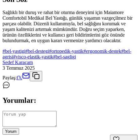
Sağlıklı bir duruş ve rahat bir oturma deneyimi için Maiamore
Comfortobil Medikal Bel Yastığı, günlük yaşamın vazgeçilmez bir
parçası olabilir. Düzenli kullanımıyla, bel sağlığını korumak ve
yaşam kalitenizi artırmak mümkündür. Doğru seçim yaparken,
ürünün özelliklerini ve kullanıcı geri bildirimlerini göz önünde
bulundurmak, en uygun kararı vermenize yardımcı olacaktır.
#
bel-yastigi
#
bel-destegi
#
ortopedik-yastik
#
ergonomik-destek
#
bel-
agrisi
#
visco-elastik-yastik
#
bel-sagligi
Sedef Karaçam
3 Temmuz 2025
Paylaş:
f
𝕏
Yorumlar:
Yorum