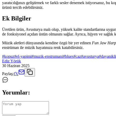
yaratıcılığınızı geliştirmek ve farklı sesler denemek istiyorsanız, bu
ürünü tercih edebilirsiniz.
Ek Bilgiler
Üretilen ürün, Avusturya malı olup, yüksek kalite standartlarına uygun o
de fonksiyonel açıdan üstün olmasını sağlar. Ayrıca, hijyen ve sağlık 
Müzik aletleri dünyasında kendine özgü bir yer edinen
Fun Jaw Harp
enstrüman ile müzik hayatınıza renk katabilirsiniz.
#
kopuz
#
el-yapimi
#
muzik-enstrumani
#
blues
#
caz
#
avusturya
#
dayanikli
Ediz Yörük
30 Haziran 2025
Paylaş:
f
𝕏
Yorumlar: