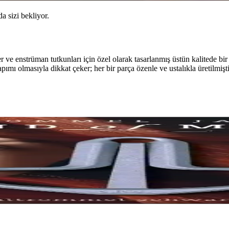
da sizi bekliyor.
r ve enstrüman tutkunları için özel olarak tasarlanmış üstün kalitede b
pımı olmasıyla dikkat çeker; her bir parça özenle ve ustalıkla üretilmişt
urya Kopuzu Müzik Performansını Güçlendirir
iğiyle üretilmiş, geniş müzik tarzlarına uygun dayanıklı ve etkileyici 
El Yapımı Müzik Enstrümanı
 müzik tarzlarına uyum sağlayan pratik ve özgün bir kopuz seçeneği s