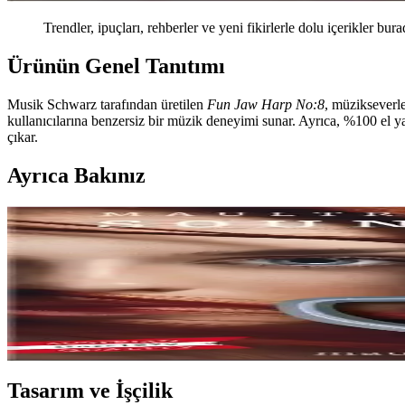
Trendler, ipuçları, rehberler ve yeni fikirlerle dolu içerikler bura
Ürünün Genel Tanıtımı
Musik Schwarz tarafından üretilen
Fun Jaw Harp No:8
, müzikseverle
kullanıcılarına benzersiz bir müzik deneyimi sunar. Ayrıca, %100 el ya
çıkar.
Ayrıca Bakınız
Musik Schwarz Joy Jaw Harp No:15 El Yapımı Avust
Musik Schwarz Joy Jaw Harp No:15, yüksek kaliteli malzeme ve el işçil
Musik Schwarz Fun Jaw Harp No:8: Yüksek Kalite 
El yapımı ve dayanıklı olan Musik Schwarz Fun Jaw Harp No:8, farklı
Tasarım ve İşçilik