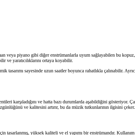
 keman veya piyano gibi diğer enstrümanlarla uyum sağlayabilen bu kopuz, ö
r ve yaratıcılıklarını ortaya koyabilir.
omik tasarımı sayesinde uzun saatler boyunca rahatlıkla çalınabilir. Ay
entileri karşıladığını ve hatta bazı durumlarda aşabildiğini gösteriyor.
günlüğünü ve kalitesini artırır, bu da müzik tutkunlarının ilgisini çeker.
için tasarlanmış, yüksek kaliteli ve el yapımı bir enstrümandır. Kullanım