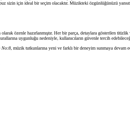
 kopuz sizin için ideal bir seçim olacaktır. Müzikteki özgünlüğünüzü ya
larak özenle hazırlanmıştır. Her bir parça, detaylara gösterilen titizlik 
kurallarına uygunluğu nedeniyle, kullanıcıların güvenle tercih edebileceğ
 No:8
, müzik tutkunlarına yeni ve farklı bir deneyim sunmaya devam ed