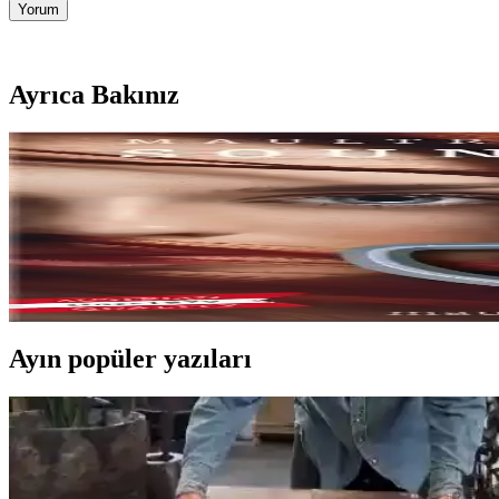
Yorum
Ayrıca Bakınız
Musik Schwarz Joy Jaw Harp No:15 El Yapımı Avust
Musik Schwarz Joy Jaw Harp No:15, yüksek kaliteli malzeme ve el işçil
Musik Schwarz Fun Jaw Harp No:8: Yüksek Kalite 
El yapımı ve dayanıklı olan Musik Schwarz Fun Jaw Harp No:8, farklı
Ayın popüler yazıları