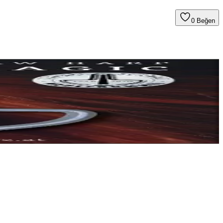
0
Beğen
sesler sunan bir kopuzdur.
unar.