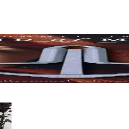
urya Kopuzu Müzik Performansını Güçlendirir
iğiyle üretilmiş, geniş müzik tarzlarına uygun dayanıklı ve etkileyici 
El Yapımı Müzik Enstrümanı
 müzik tarzlarına uyum sağlayan pratik ve özgün bir kopuz seçeneği s