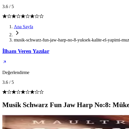
3.6
/
5
Ana Sayfa
musik-schwarz-fun-jaw-harp-no-8-yuksek-kalite-el-yapimi-muz
İlham Veren Yazılar
Değerlendirme
3.6
/
5
Musik Schwarz Fun Jaw Harp No:8: Müke