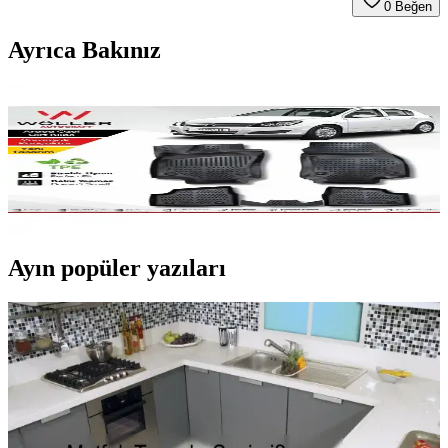
0
Beğen
Ayrıca Bakınız
Opel Astra H 2004-2013 İç Mekan Koruma Paspası
Yüksek Kalite ve Uyum Sağlayan Tasarım
Opel Astra H için tasarlanmış, yüksek kaliteli ve çevre dostu iç
mekan paspası, kolay temizlenir ve mükemmel uyum sağlar, aracın
değerini korur ve iç mekânı temiz tutar.
Ayın popüler yazıları