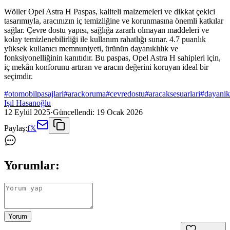
Wöller Opel Astra H Paspas, kaliteli malzemeleri ve dikkat çekici
tasarımıyla, aracınızın iç temizliğine ve korunmasına önemli katkılar
sağlar. Çevre dostu yapısı, sağlığa zararlı olmayan maddeleri ve
kolay temizlenebilirliği ile kullanım rahatlığı sunar. 4.7 puanlık
yüksek kullanıcı memnuniyeti, ürünün dayanıklılık ve
fonksiyonelliğinin kanıtıdır. Bu paspas, Opel Astra H sahipleri için,
iç mekân konforunu artıran ve aracın değerini koruyan ideal bir
seçimdir.
#
otomobilpasajlari
#
arackoruma
#
cevredostu
#
aracaksesuarlari
#
dayanik
Işıl Hasanoğlu
12 Eylül 2025
·
Güncellendi:
19 Ocak 2026
Paylaş:
f
𝕏
Yorumlar:
Yorum