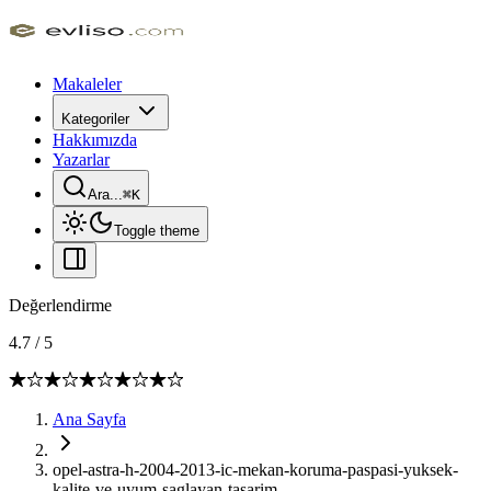
Makaleler
Kategoriler
Hakkımızda
Yazarlar
Ara...
⌘
K
Toggle theme
Değerlendirme
4.7
/
5
Ana Sayfa
opel-astra-h-2004-2013-ic-mekan-koruma-paspasi-yuksek-
kalite-ve-uyum-saglayan-tasarim