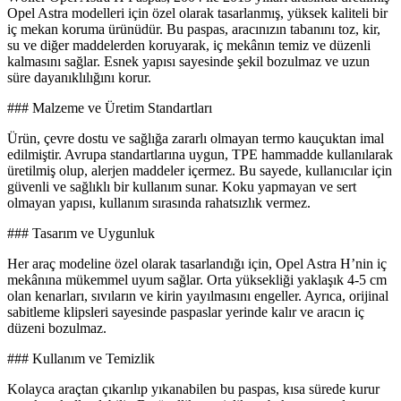
Opel Astra modelleri için özel olarak tasarlanmış, yüksek kaliteli bir
iç mekan koruma ürünüdür. Bu paspas, aracınızın tabanını toz, kir,
su ve diğer maddelerden koruyarak, iç mekânın temiz ve düzenli
kalmasını sağlar. Esnek yapısı sayesinde şekil bozulmaz ve uzun
süre dayanıklılığını korur.
### Malzeme ve Üretim Standartları
Ürün, çevre dostu ve sağlığa zararlı olmayan termo kauçuktan imal
edilmiştir. Avrupa standartlarına uygun, TPE hammadde kullanılarak
üretilmiş olup, alerjen maddeler içermez. Bu sayede, kullanıcılar için
güvenli ve sağlıklı bir kullanım sunar. Koku yapmayan ve sert
olmayan yapısı, kullanım sırasında rahatsızlık vermez.
### Tasarım ve Uygunluk
Her araç modeline özel olarak tasarlandığı için, Opel Astra H’nin iç
mekânına mükemmel uyum sağlar. Orta yüksekliği yaklaşık 4-5 cm
olan kenarları, sıvıların ve kirin yayılmasını engeller. Ayrıca, orijinal
sabitleme klipsleri sayesinde paspaslar yerinde kalır ve aracın iç
düzeni bozulmaz.
### Kullanım ve Temizlik
Kolayca araçtan çıkarılıp yıkanabilen bu paspas, kısa sürede kurur