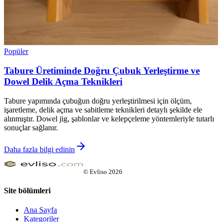
Popüler
Tabure Üretiminde Doğru Çubuk Yerleştirme ve
Dowel Delik Açma Teknikleri
Tabure yapımında çubuğun doğru yerleştirilmesi için ölçüm,
işaretleme, delik açma ve sabitleme teknikleri detaylı şekilde ele
alınmıştır. Dowel jig, şablonlar ve kelepçeleme yöntemleriyle tutarlı
sonuçlar sağlanır.
Daha fazla bilgi edinin
©
Evliso
2026
Site bölümleri
Ana Sayfa
Kategoriler