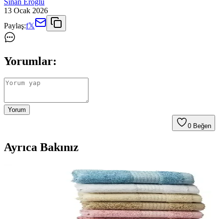
Sinan Eroğlu
13 Ocak 2026
Paylaş:
f
𝕏
Yorumlar:
Yorum
0
Beğen
Ayrıca Bakınız
Soley | Minerva %100 Doğal Pamuklu Çok Renkli
Misafir Havlu Seti 6'lı Pratik ve Şık Tasarım
Yüksek emiciliğe sahip, doğal pamuktan üretilmiş, çok renkli ve şık
misafir havlu seti, dayanıklılığı ve kolay bakımıyla evinizde