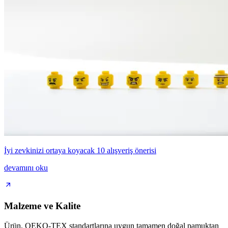
İyi zevkinizi ortaya koyacak 10 alışveriş önerisi
devamını oku
Malzeme ve Kalite
Ürün, OEKO-TEX standartlarına uygun tamamen doğal pamuktan