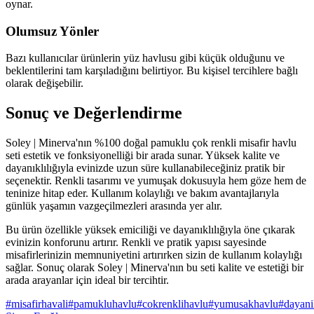
oynar.
Olumsuz Yönler
Bazı kullanıcılar ürünlerin yüz havlusu gibi küçük olduğunu ve
beklentilerini tam karşıladığını belirtiyor. Bu kişisel tercihlere bağlı
olarak değişebilir.
Sonuç ve Değerlendirme
Soley | Minerva'nın %100 doğal pamuklu çok renkli misafir havlu
seti estetik ve fonksiyonelliği bir arada sunar. Yüksek kalite ve
dayanıklılığıyla evinizde uzun süre kullanabileceğiniz pratik bir
seçenektir. Renkli tasarımı ve yumuşak dokusuyla hem göze hem de
teninize hitap eder. Kullanım kolaylığı ve bakım avantajlarıyla
günlük yaşamın vazgeçilmezleri arasında yer alır.
Bu ürün özellikle yüksek emiciliği ve dayanıklılığıyla öne çıkarak
evinizin konforunu artırır. Renkli ve pratik yapısı sayesinde
misafirlerinizin memnuniyetini artırırken sizin de kullanım kolaylığı
sağlar. Sonuç olarak Soley | Minerva'nın bu seti kalite ve estetiği bir
arada arayanlar için ideal bir tercihtir.
#
misafirhavali
#
pamukluhavlu
#
cokrenklihavlu
#
yumusakhavlu
#
dayani