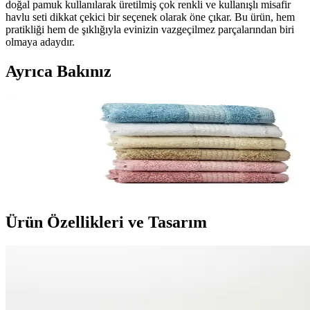
doğal pamuk kullanılarak üretilmiş çok renkli ve kullanışlı misafir
havlu seti dikkat çekici bir seçenek olarak öne çıkar. Bu ürün, hem
pratikliği hem de şıklığıyla evinizin vazgeçilmez parçalarından biri
olmaya adaydır.
Ayrıca Bakınız
Soley | Minerva %100 Doğal Pamuklu Çok Renkli
Misafir Havlu Seti 6'lı Pratik ve Şık Tasarım
Yüksek emiciliğe sahip, doğal pamuktan üretilmiş, çok renkli ve şık
misafir havlu seti, dayanıklılığı ve kolay bakımıyla evinizde
vazgeçilmez olur.
Ürün Özellikleri ve Tasarım