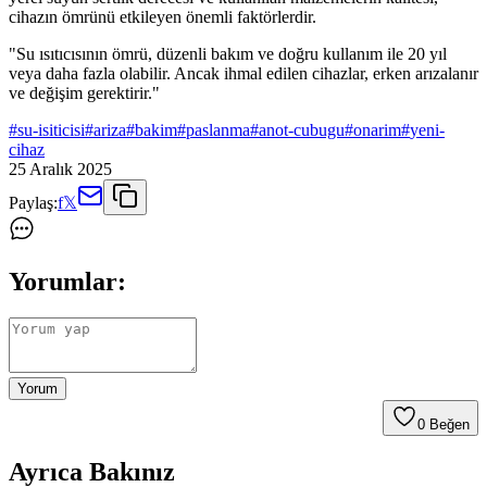
cihazın ömrünü etkileyen önemli faktörlerdir.
"Su ısıtıcısının ömrü, düzenli bakım ve doğru kullanım ile 20 yıl
veya daha fazla olabilir. Ancak ihmal edilen cihazlar, erken arızalanır
ve değişim gerektirir."
#
su-isiticisi
#
ariza
#
bakim
#
paslanma
#
anot-cubugu
#
onarim
#
yeni-
cihaz
25 Aralık 2025
Paylaş:
f
𝕏
Yorumlar:
Yorum
0
Beğen
Ayrıca Bakınız