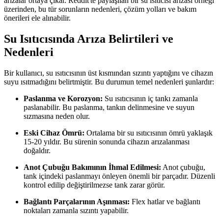
arızalar ortaya çıkar. Reddit'te paylaşılan bir su ısıtıcısı arızası örneği
üzerinden, bu tür sorunların nedenleri, çözüm yolları ve bakım
önerileri ele alınabilir.
Su Isıtıcısında Arıza Belirtileri ve
Nedenleri
Bir kullanıcı, su ısıtıcısının üst kısmından sızıntı yaptığını ve cihazın
suyu ısıtmadığını belirtmiştir. Bu durumun temel nedenleri şunlardır:
Paslanma ve Korozyon:
Su ısıtıcısının iç tankı zamanla
paslanabilir. Bu paslanma, tankın delinmesine ve suyun
sızmasına neden olur.
Eski Cihaz Ömrü:
Ortalama bir su ısıtıcısının ömrü yaklaşık
15-20 yıldır. Bu sürenin sonunda cihazın arızalanması
doğaldır.
Anot Çubuğu Bakımının İhmal Edilmesi:
Anot çubuğu,
tank içindeki paslanmayı önleyen önemli bir parçadır. Düzenli
kontrol edilip değiştirilmezse tank zarar görür.
Bağlantı Parçalarının Aşınması:
Flex hatlar ve bağlantı
noktaları zamanla sızıntı yapabilir.