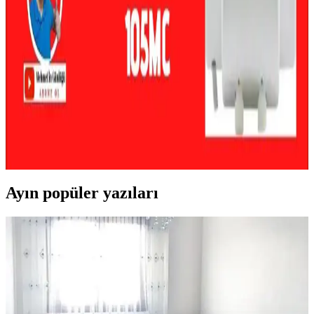
Nedenleri, Riskleri ve Kalıcı Çözümler
Su ısıtıcısındaki genişleme tankı sızıntıları, paslanma ve kaynak
problemleri nedeniyle oluşur. Bu durum evde hasar ve patlama riski
yaratır. Kalıcı çözüm tank değişimi ve profesyonel müdahaledir.
Su Isıtıcı Değişimi: Maliyetler, Riskler ve Önlemler
Üzerine Kapsamlı Rehber
Su ısıtıcısı değişimi, cihaz yaşı, yerleşim ve ek ekipman
gereksinimleriyle maliyet ve riskler taşır. Sel durdurucu cihaz
kullanımı su hasarını önler ve sigorta avantajı sağlar.
Ayın popüler yazıları