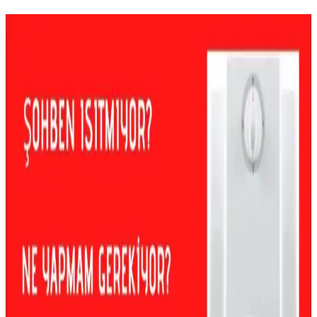
Su Isıtıcısında Anot Çubuğu Değişimi ve Bakımı:
Dayanıklılık ve Koruma Yöntemleri
Anot çubuğu, su ısıtıcılarının iç yüzeyini korozyondan koruyan
kritik bir parçadır. Düzenli kontrol ve değişim, tank ömrünü uzatır
ve performansı artırır.
Su Isıtıcılarında Mineral Birikimi ve Etkili Bakım
Yöntemleriyle Performans Artırma
Su ısıtıcılarında mineral birikimi cihaz performansını düşürür ve
enerji tüketimini artırır. Mekanik ve kimyasal temizleme
yöntemleriyle düzenli bakım, cihaz ömrünü uzatır ve verimliliği
artırır.
Su Isıtıcılarında Yanlış Havalandırma Sorunları ve
Güvenli Çözüm Yöntemleri
Gazlı su ısıtıcılarında yanlış havalandırma karbon monoksit
zehirlenmesine yol açabilir. Doğru montaj, uygun malzeme
kullanımı ve profesyonel destekle güvenlik sağlanmalıdır.