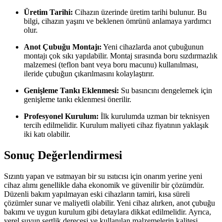
Üretim Tarihi:
Cihazın üzerinde üretim tarihi bulunur. Bu
bilgi, cihazın yaşını ve beklenen ömrünü anlamaya yardımcı
olur.
Anot Çubuğu Montajı:
Yeni cihazlarda anot çubuğunun
montajı çok sıkı yapılabilir. Montaj sırasında boru sızdırmazlık
malzemesi (teflon bant veya boru macunu) kullanılması,
ileride çubuğun çıkarılmasını kolaylaştırır.
Genişleme Tankı Eklenmesi:
Su basıncını dengelemek için
genişleme tankı eklenmesi önerilir.
Profesyonel Kurulum:
İlk kurulumda uzman bir teknisyen
tercih edilmelidir. Kurulum maliyeti cihaz fiyatının yaklaşık
iki katı olabilir.
Sonuç Değerlendirmesi
Sızıntı yapan ve ısıtmayan bir su ısıtıcısı için onarım yerine yeni
cihaz alımı genellikle daha ekonomik ve güvenilir bir çözümdür.
Düzenli bakım yapılmayan eski cihazların tamiri, kısa süreli
çözümler sunar ve maliyetli olabilir. Yeni cihaz alırken, anot çubuğu
bakımı ve uygun kurulum gibi detaylara dikkat edilmelidir. Ayrıca,
yerel suyun sertlik derecesi ve kullanılan malzemelerin kalitesi,