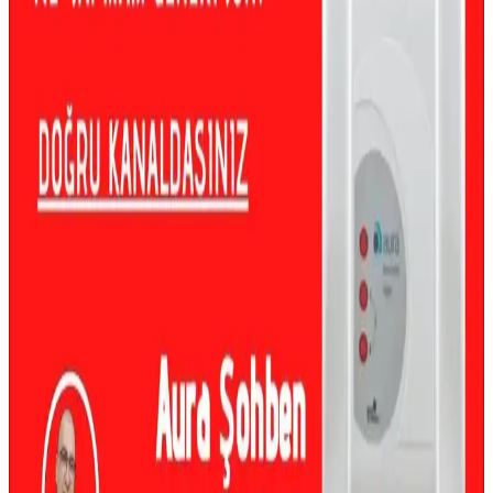
zehirlenmesine yol açabilir. Doğru montaj, uygun malzeme
kullanımı ve profesyonel destekle güvenlik sağlanmalıdır.
Stilevs Akarsu Anı Su Isıtıcısı: Güvenilir ve Pratik
Elektrikli Sıcak Su Çözümü
Stilevs Akarsu Anı Su Isıtıcısı, hızlı ısınma, dayanıklı malzeme ve
ücretsiz kurulum ile günlük sıcak su ihtiyacını karşılayan ideal bir
elektrikli cihazdır.
Su Isıtıcısında Gürültü ve Arızaların Nedenleri ile
Çözüm Önerileri
Su ısıtıcısındaki gürültüler genellikle iç sızıntı ve basınç
sorunlarından kaynaklanır. Bu durum cihazın yaşlanmasıyla artar ve
profesyonel müdahale gerektirir.
Su Isıtıcısı Sızıntısı Durumunda Basınç Tahliye Valfi
ve Güvenlik Önlemleri
Su ısıtıcısında sızıntı durumunda su ve gaz vanalarının kapatılması,
basınç tahliye valfinin kontrolü ve temizliği önemlidir. Genleşme
tankı da kontrol edilmelidir. Güvenlik için profesyonel yardım alın.