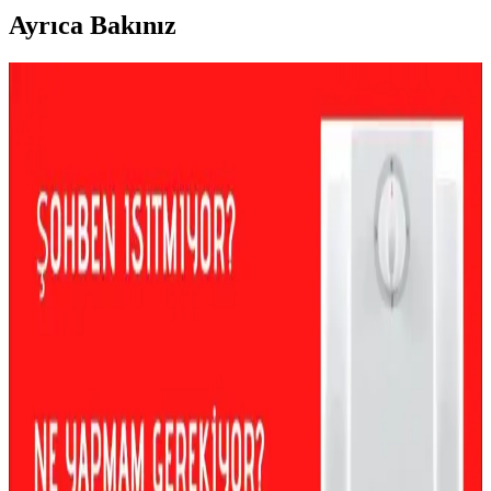
Ayrıca Bakınız
Su Isıtıcısında Anot Çubuğu Değişimi ve Bakımı:
Dayanıklılık ve Koruma Yöntemleri
Anot çubuğu, su ısıtıcılarının iç yüzeyini korozyondan koruyan
kritik bir parçadır. Düzenli kontrol ve değişim, tank ömrünü uzatır
ve performansı artırır.
Su Isıtıcılarında Mineral Birikimi ve Etkili Bakım
Yöntemleriyle Performans Artırma
Su ısıtıcılarında mineral birikimi cihaz performansını düşürür ve
enerji tüketimini artırır. Mekanik ve kimyasal temizleme
yöntemleriyle düzenli bakım, cihaz ömrünü uzatır ve verimliliği
artırır.
Su Isıtıcılarında Yanlış Havalandırma Sorunları ve
Güvenli Çözüm Yöntemleri
Gazlı su ısıtıcılarında yanlış havalandırma karbon monoksit