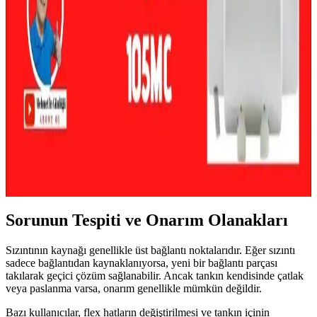
Su Isıtıcısındaki Genişleme Tankı Sızıntısı:
Nedenleri, Riskleri ve Kalıcı Çözümler
Su ısıtıcısındaki genişleme tankı sızıntıları, paslanma ve kaynak
problemleri nedeniyle oluşur. Bu durum evde hasar ve patlama riski
yaratır. Kalıcı çözüm tank değişimi ve profesyonel müdahaledir.
Su Isıtıcı Değişimi: Maliyetler, Riskler ve Önlemler
Üzerine Kapsamlı Rehber
Su ısıtıcısı değişimi, cihaz yaşı, yerleşim ve ek ekipman
gereksinimleriyle maliyet ve riskler taşır. Sel durdurucu cihaz
kullanımı su hasarını önler ve sigorta avantajı sağlar.
Sorunun Tespiti ve Onarım Olanakları
Sızıntının kaynağı genellikle üst bağlantı noktalarıdır. Eğer sızıntı
sadece bağlantıdan kaynaklanıyorsa, yeni bir bağlantı parçası
takılarak geçici çözüm sağlanabilir. Ancak tankın kendisinde çatlak
veya paslanma varsa, onarım genellikle mümkün değildir.
Bazı kullanıcılar, flex hatların değiştirilmesi ve tankın içinin