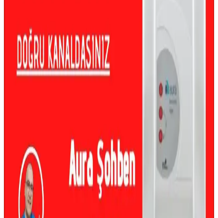
Stilevs Akarsu Anı Su Isıtıcısı: Güvenilir ve Pratik
Elektrikli Sıcak Su Çözümü
Stilevs Akarsu Anı Su Isıtıcısı, hızlı ısınma, dayanıklı malzeme ve
ücretsiz kurulum ile günlük sıcak su ihtiyacını karşılayan ideal bir
elektrikli cihazdır.
Su Isıtıcısında Gürültü ve Arızaların Nedenleri ile
Çözüm Önerileri
Su ısıtıcısındaki gürültüler genellikle iç sızıntı ve basınç
sorunlarından kaynaklanır. Bu durum cihazın yaşlanmasıyla artar ve
profesyonel müdahale gerektirir.
Su Isıtıcısı Sızıntısı Durumunda Basınç Tahliye Valfi
ve Güvenlik Önlemleri
Su ısıtıcısında sızıntı durumunda su ve gaz vanalarının kapatılması,
basınç tahliye valfinin kontrolü ve temizliği önemlidir. Genleşme
tankı da kontrol edilmelidir. Güvenlik için profesyonel yardım alın.
Su Isıtıcısındaki Genişleme Tankı Sızıntısı: