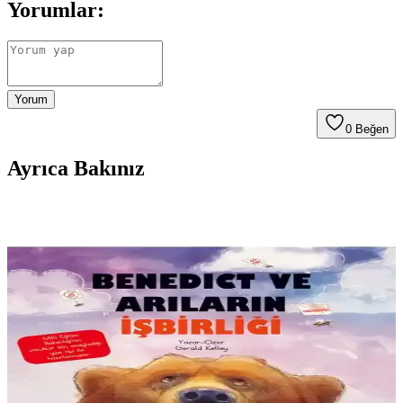
Yorumlar:
Yorum
0
Beğen
Ayrıca Bakınız
Yalnız Arılar ve Faydalı Böcekler İçin Doğal Ahşap
Kutu Tasarımı ve Bakımı
Yalnız arılar ve faydalı böcekler için tasarlanmış ahşap kutular, doğal
yaşam alanlarını koruyarak bahçe sağlığını ve biyolojik çeşitliliği
artırır. Doğru malzeme ve bakım şarttır.
Yakamoz Yayınları Bene<dı>ct ve Arıların İşbirliği:
Çocuklar İçin Öğretici ve Eğlenceli Masal Kitabı
Bene<dı>ct ve Arıların İşbirliği, doğa ve dayanışma mesajını