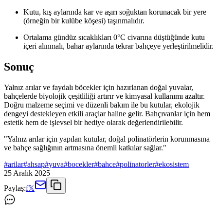
Kutu, kış aylarında kar ve aşırı soğuktan korunacak bir yere
(örneğin bir kulübe köşesi) taşınmalıdır.
Ortalama gündüz sıcaklıkları 0°C civarına düştüğünde kutu
içeri alınmalı, bahar aylarında tekrar bahçeye yerleştirilmelidir.
Sonuç
Yalnız arılar ve faydalı böcekler için hazırlanan doğal yuvalar,
bahçelerde biyolojik çeşitliliği artırır ve kimyasal kullanımı azaltır.
Doğru malzeme seçimi ve düzenli bakım ile bu kutular, ekolojik
dengeyi destekleyen etkili araçlar haline gelir. Bahçıvanlar için hem
estetik hem de işlevsel bir hediye olarak değerlendirilebilir.
"Yalnız arılar için yapılan kutular, doğal polinatörlerin korunmasına
ve bahçe sağlığının artmasına önemli katkılar sağlar."
#
arilar
#
ahsap
#
yuva
#
bocekler
#
bahce
#
polinatorler
#
ekosistem
25 Aralık 2025
Paylaş:
f
𝕏