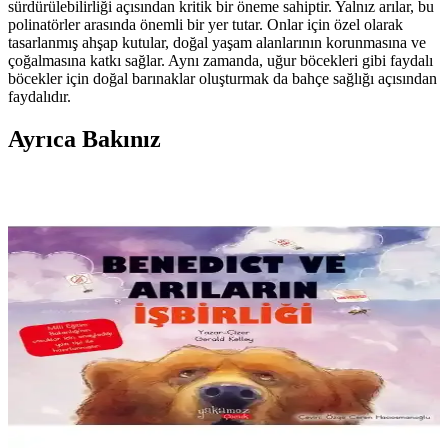
sürdürülebilirliği açısından kritik bir öneme sahiptir. Yalnız arılar, bu
polinatörler arasında önemli bir yer tutar. Onlar için özel olarak
tasarlanmış ahşap kutular, doğal yaşam alanlarının korunmasına ve
çoğalmasına katkı sağlar. Aynı zamanda, uğur böcekleri gibi faydalı
böcekler için doğal barınaklar oluşturmak da bahçe sağlığı açısından
faydalıdır.
Ayrıca Bakınız
Yalnız Arılar ve Faydalı Böcekler İçin Doğal Ahşap
Kutu Tasarımı ve Bakımı
Yalnız arılar ve faydalı böcekler için tasarlanmış ahşap kutular, doğal
yaşam alanlarını koruyarak bahçe sağlığını ve biyolojik çeşitliliği
artırır. Doğru malzeme ve bakım şarttır.
Yakamoz Yayınları Bene<dı>ct ve Arıların İşbirliği:
Çocuklar İçin Öğretici ve Eğlenceli Masal Kitabı
Bene<dı>ct ve Arıların İşbirliği, doğa ve dayanışma mesajını
çocuklara anlatan renkli ve öğretici bir masal kitabıdır. Görsel açıdan
zengin içerik ve olumlu yorumlar ile ebeveyn ve çocuklar tarafından