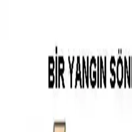
Makaleler
Kategoriler
Hakkımızda
Yazarlar
Ara...
⌘
K
Toggle theme
İçindekiler
Yangın Söndürücülerin Ulaşılabilirliği ve Konumlandırma Krite
Yangın Söndürücünün Amacı ve Kullanım Süresi
Yangın Anında Öncelik: Can Güvenliği
Yanıcı Maddelerin Saklanması
Sonuç
Ana Sayfa