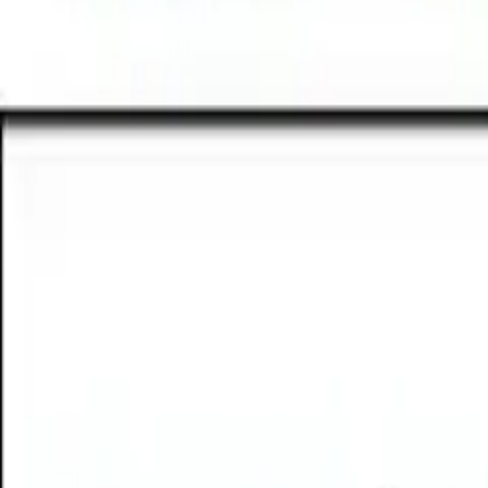
Yangın söndürücüler, yangını tamamen söndürmekten ziyade,
saniye arasında değişir ve bu süre yangının büyümesini önle
"Yangın söndürücüler, yangını tamamen söndürmek için değil
Yangın Anında Öncelik: Can Gü
Yangın anında öncelik, söndürücüye erişmek değil, insanları
sonucu oluşan zehirli gazlar nedeniyle hayati tehlike oluşt
yangın söndürücüyü kullanmak daha mantıklıdır.
Yanıcı Maddelerin Saklanması