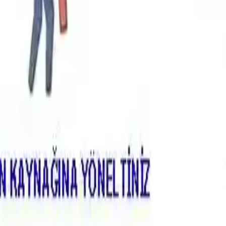
ilirliği ve Konumlandırma Kriter
erden biri, yangın anında söndürücüye 5 saniye içinde ve çık
de bulundurulduğunda, söndürücünün mutfakta ama ocak üstü d
a yaklaşmadan alınabilecek bir yerde olmalıdır.
ın riski taşıyan alanlarda da söndürücü bulundurulmalıdır.
 hava depolarında da söndürücü bulundurulması tavsiye edilir.
 Kullanım Süresi