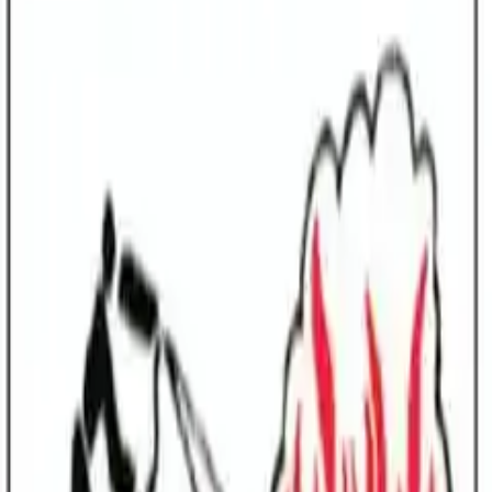
skini etkiler. Özellikle ocak üstü dolaplarda pişirme yağı ve
e muhafaza edilmesi gerekir.
a hızlı erişim ve güvenli tahliye için hayati önem taşır. Sö
ta, çıkış yolunu engellemeyecek, hızlı erişilebilir bir nokta
i olması unutulmamalıdır.
k
#
acil-durum