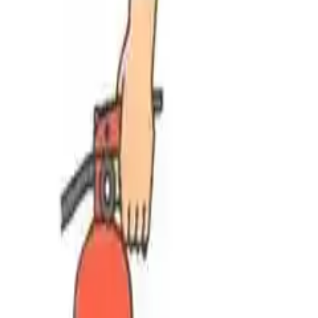
Trendler
Yangın Söndürücülerin Doğru Konumlandırılması ve Güvenli Ku
İçindekiler
Yangın Söndürücülerin Doğru K
25 Aralık 2025
·
2
dakika okuma
Yangın söndürücülerin doğru yerleştirilmesi, hızlı erişim ve güvenli ta
Yangın Söndürücülerin Ye
Konumlandırma
Yangın söndürücüler, ev ve iş yerlerinde yangın anında müda
zorlaştırmakta ve çıkış yollarını engellemektedir. Bu durum, 