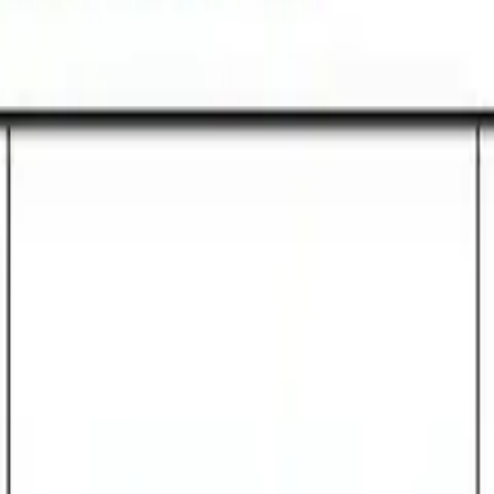
 yangın başladığında tahliye için zaman kazandırmak amacıyla
mek için kritik önemdedir. Bu nedenle, söndürücüye erişim hı
, tahliye için küçük bir zaman penceresi kazandırmak içindir
venliği
n ve evcil hayvanların güvenli şekilde tahliye edilmesidir. 
urur. Bu nedenle, yangın söndürücüye ulaşmak için risk almak