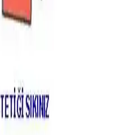
leri
ış yolunu kapatmadan ulaşabilmektir. Özellikle mutfakta,
olap gibi erişimi zor veya yangın anında ulaşımı