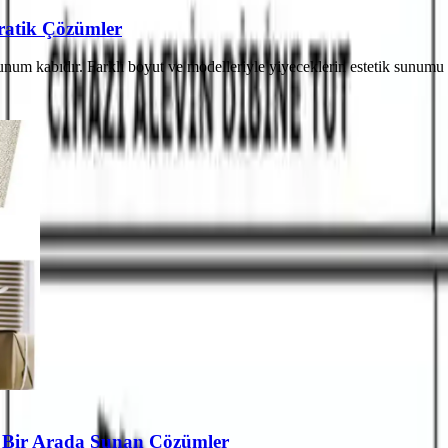
ratik Çözümler
num kabıdır. Farklı boyut ve modelleriyle yiyeceklerin estetik sunumu 
iği Bir Arada Sunan Çözümler