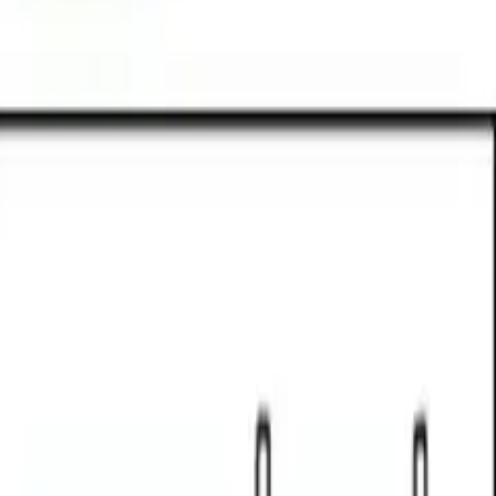
 kullanılır. Söndürücünün kullanım süresi genellikle 10-25
zlı ve engellenmemiş olmalıdır.
."
Duman solunumu, özellikle sentetik malzemelerin yanması
 yerine, güvenli çıkış yollarını kullanmak ve mümkünse