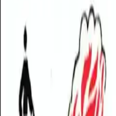
Mutfakta veya evde yanıcı maddelerin saklanması da yangın ri
maddelerin uygun, güvenli ve erişimi kolay olmayan yerlerd
Sonuç
Yangın söndürücülerin doğru konumlandırılması, yangın anınd
zaman kazandıran araçlardır. Bu nedenle, söndürücüyü mutfak
şekilde saklanması ve yangın anında önceliğin can güvenliğ
#
yangin
#
guvenlik
#
yangin-sondurucu
#
tahliye
#
yanici-maddeler
#
mutfa
Paylaş:
f
𝕏
Yorumlar: