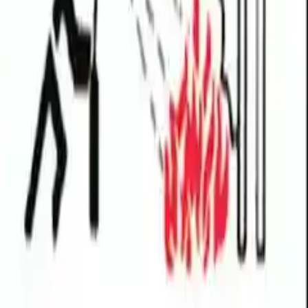
0
Beğen