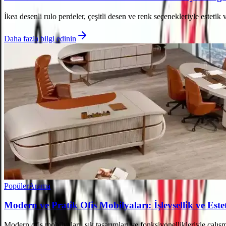
İkea desenli rulo perdeler, çeşitli desen ve renk seçenekleriyle este
Daha fazla bilgi edinin
Popüler
Arama
Modern ve Pratik Ofis Mobilyaları: İşlevsellik ve Est
Modern ofis mobilyaları, şık tasarımları ve fonksiyonellikleriyle çalı