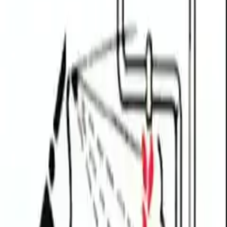
ya diğer yanıcı sıvıların saklanması önerilmez. Bu tür
ndürücüler, yangını tamamen söndürmekten çok, tahliye için
ya yerleştirmek gerekir. Ayrıca, yanıcı maddelerin uygun