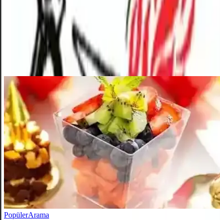
Yorum
Ayın popüler yazıları
Popüler
Arama