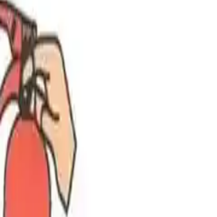
llanım Kriterleri
i önceliği yangın riskini azaltır.
atalar ve Doğru
ü yanlış bir yere koymakta, bu da acil durumda erişimi