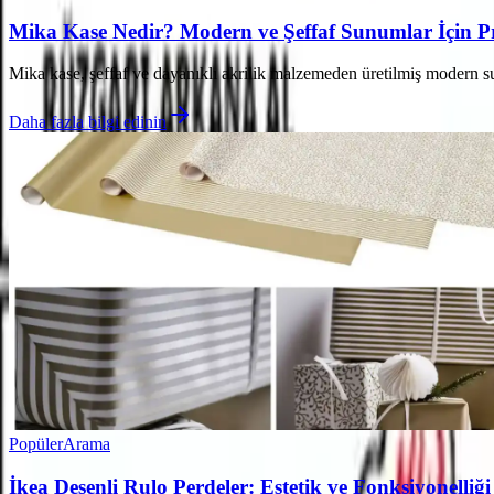
Mika Kase Nedir? Modern ve Şeffaf Sunumlar İçin P
Mika kase, şeffaf ve dayanıklı akrilik malzemeden üretilmiş modern su
Daha fazla bilgi edinin
Popüler
Arama
İkea Desenli Rulo Perdeler: Estetik ve Fonksiyonell