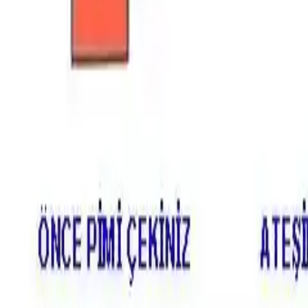
Yangın Söndürücülerin Ulaşılab
Yangın söndürücünün konumu belirlenirken en önemli kriterl
yangınların çoğunlukla ocak çevresinde başladığı göz önün
engelleyecek noktalarda olmaması gerekir.
Söndürücü, yangının çıkış yolunu engellemeden, yangın
Mutfak dışında, garaj, çamaşır odası, bodrum gibi yang
Özellikle gaz veya propan kullanılan alanlarda ve açık
Yangın Söndürücünün Amacı ve