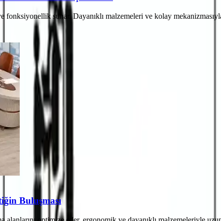
tik ve fonksiyonellik sunar. Dayanıklı malzemeleri ve kolay mekanizmasıy
etiğin Buluşması
şma alanlarını optimize eder, ergonomik ve dayanıklı malzemeleriyle uzun