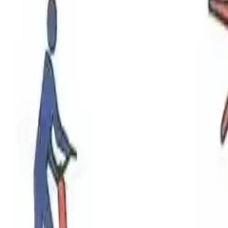
llanım Kriterleri
onumlandırılması ve Güvenli Ku
hliye için kritik önemdedir. Yanıcı maddelerin saklanması ve can güvenliğ
rleştirilmesinde Yaygın H
hale için kritik öneme sahiptir. Ancak, çoğu kişi söndürücüy
yangın güvenliği açısından ciddi bir risk oluşturur.