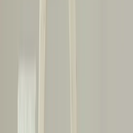
Sonuç
Kirişlerdeki çatlaklar, yapısal güvenlik açısından önemli
göstergelerdir. Çatlakların konumu, büyüklüğü ve üzerindeki yükler
dikkatle değerlendirilmelidir. Geçici destekler ve çatlak izleme
yöntemleri ile risk azaltılabilir. Ancak kalıcı ve güvenilir onarım için
sistering gibi profesyonel yöntemlerin uygulanması gereklidir.
Yapısal elemanlarda düğümlü ahşap kullanımı ve bu bölgelerdeki
çatlaklar, özellikle gerilme altında olan kirişlerde risk oluşturur. Bu
nedenle, çatlakların ilerlemesi durumunda uzman görüşü alınması
önem taşır.
"Çatlaklar, yapısal elemanların stres noktalarını gösterir; onları
görmezden gelmek yerine, doğru önlemlerle desteklemek en güvenli
yaklaşımdır."
#
kiris
#
catlak
#
yapisal-guvenlik
#
onarim
#
ahsap
#
destek
#
muhendislik