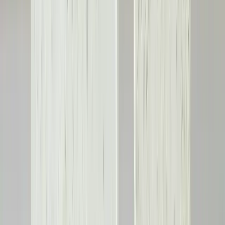
Zemin Döşeme Kirişlerindeki Çatlakların
Değerlendirilmesi ve Etkili Onarım Yöntemleri
Zemin döşeme kirişlerinde oluşan çatlakların derinliği, yayılımı ve
çevresel etkiler değerlendirilerek uygun onarım yöntemleri
uygulanmalıdır. Doğru müdahale yapısal güvenliği sağlar.
Daha fazla bilgi edinin