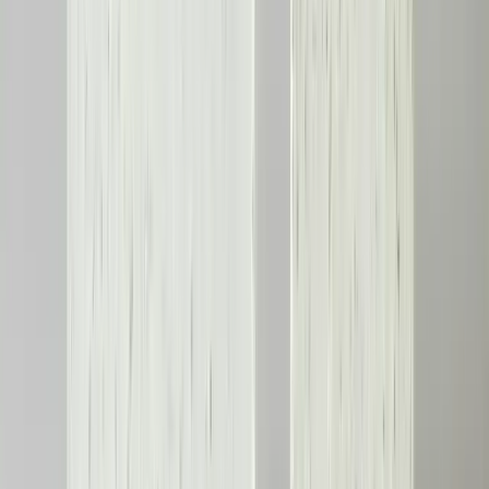
Kirişlerdeki Çatlakların Yapısal Güvenlik
Üzerindeki Etkileri ve Onarım Yöntemleri
Kirişlerde oluşan çatlaklar, yapısal dayanıklılığı etkileyebilir.
Çatlakların konumu, büyüklüğü ve üzerindeki yükler
değerlendirilerek geçici destek ve sistering yöntemiyle onarım
yapılabilir.
Daha fazla bilgi edinin