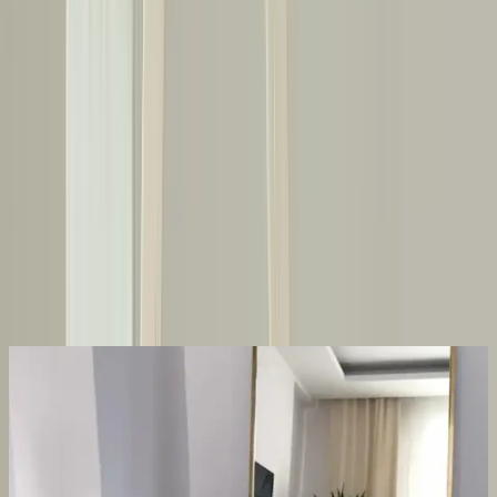
Paylaş:
f
𝕏
Yorumlar:
Yorum
0
Beğen
Ayın popüler yazıları