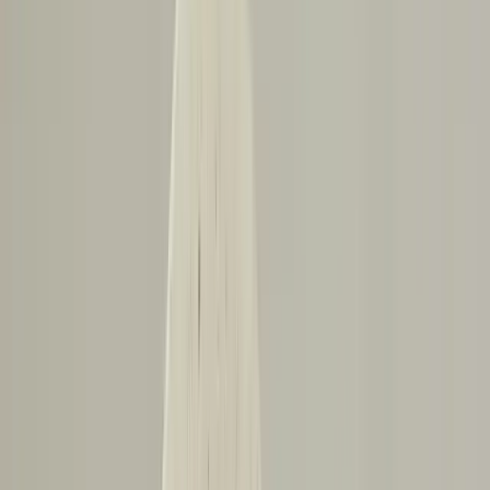
durumlarda, geçici destek uygulamak faydalı olabilir. Joist jack adı
verilen destek elemanları ve 4x4 ahşap bloklar kullanılarak
çatlakların altına destek konması, kiriş üzerindeki yükün bir kısmını
hafifletebilir. Bu destekler, kirişin yükseltilmesi amacıyla değil,
üzerindeki gerilmenin azaltılması için sıkı ama aşırı baskı
yapmayacak şekilde yerleştirilmelidir.
Çatlakların büyüyüp büyümediğinin takibi önemlidir. Çatlakların
uçlarına küçük delikler açmak, çatlağın daha fazla yayılmasını
önleyebilir. Ayrıca, çatlak izleme cihazları kullanılarak çatlakların
açılma oranları ölçülebilir. Bu sayede, yapısal sorun ilerlemeden
müdahale şansı doğar.
Kalıcı Onarım: Sistering Yöntemi