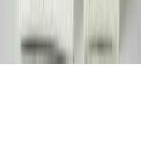
Ana Sayfa
Kategoriler
Etiketler
Yazarlar
Genel sayfalar
Hakkımızda
Kullanım Şartları
Gizlilik Politikası