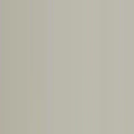
Makaleler
Kategoriler
Hakkımızda
Yazarlar
Ara...
⌘
K
Toggle theme
İçindekiler
Kiriş Çatlaklarının Özellikleri ve Tehlike Seviyesi
Geçici Destek ve İzleme
Kalıcı Onarım: Sistering Yöntemi
Ek Güvenlik Önlemleri ve Dikkat Edilmesi Gerekenler
Sonuç
Ana Sayfa