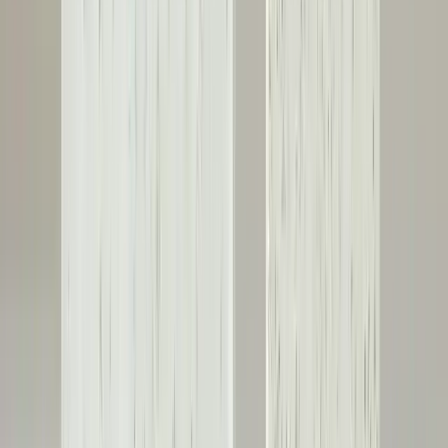
2x4 Ahşap Kirişlerle Çocuk Yataklarında
Dayanıklılık ve Havalandırma Çözümleri
2x4 ahşap kirişlerin çocuk yataklarında dayanıklılık sağladığı,
kontrplak ve çıta kullanımıyla basınç noktalarının azaltıldığı ve yatak
altı havalandırmasının önem taşıdığı anlatılmaktadır.
Daha fazla bilgi edinin