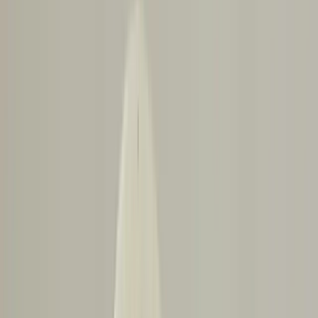
sertlik ve zayıflık noktasıdır. Çatlakların düğümün ötesine geçmesi,
yapısal dayanıklılık açısından risk oluşturur. Özellikle kirişin alt
kenarında bulunan çatlaklar, eğilme gerilmeleri nedeniyle kritik
kabul edilir çünkü kirişin alt kısmı en yüksek çekme gerilmesine
maruz kalır.
Çatlakların konumu, büyüklüğü ve yayılımı değerlendirilmelidir.
Birkaç çatlak varsa ve bunlar birbirinden yaklaşık birer ayak
(yaklaşık 30 cm) uzaklıktaysa, bu durum kirişin genel durumunu
etkileyebilir. Ayrıca, kirişin üzerinde bulunan yük (örneğin, soba,
mutfak adası, yemek masası gibi) ve bu yükün yoğunluğu da
çatlakların riskini artırır.
Geçici Destek ve İzleme
Çatlakların hemen büyük bir yapısal sorun oluşturmadığı