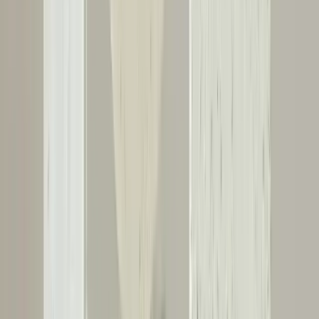
Alt Döşeme ve Kiriş Çürüğü Onarım Maliyetleri:
Fiyat Farklarının Nedenleri ve Değerlendirme
Kriterleri
Alt döşeme ve kiriş çürüğü onarım maliyetleri, hasarın büyüklüğü,
onarım kapsamı, kullanılan yöntemler ve malzemeler gibi faktörlere
bağlı olarak değişir. Doğru değerlendirme yapılarak kalıcı çözümler
sağlanabilir.
Daha fazla bilgi edinin