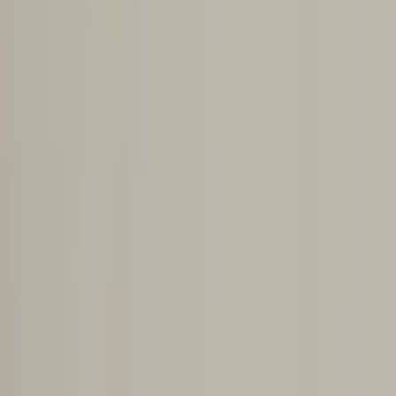
Trendler
Kirişlerdeki Çatlakların Yapısal Güvenlik Üzerindeki Etkileri
ve Onarım Yöntemleri
İçindekiler
Kirişlerdeki Çatlakların
Yapısal Güvenlik Üzerindeki
Etkileri ve Onarım Yöntemleri
25 Aralık 2025
·
3
dakika okuma
Kirişlerde oluşan çatlaklar, yapısal dayanıklılığı etkileyebilir.
Çatlakların konumu, büyüklüğü ve üzerindeki yükler
değerlendirilerek geçici destek ve sistering yöntemiyle onarım
yapılabilir.
Kirişlerdeki Çatlaklar ve Yapısal