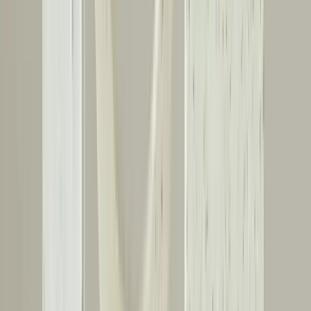
İki Düz Duvar Arasında Ahşap Kiriş Oluşturmanın
Güvenlik ve Tasarım Kriterleri
İki duvar arasında ahşap kiriş oluşturmak teknik olarak mümkün
olsa da, köşe bağlantılarında oluşan moment kuvvetleri ve doğru
destek yöntemleri yapının güvenliği için kritik öneme sahiptir. Tavan
kirişlerine doğrudan ankraj genellikle daha güvenlidir.
Daha fazla bilgi edinin