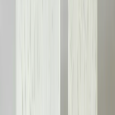
Ahşap Zeminde Alttaki Döşeme Çökmesi ve Boşluk
Sorunlarının Yapısal Analizi ve Çözüm Yöntemleri
Ahşap zeminlerde alttaki döşeme ve kirişlerde oluşan hasarlar, zemin
yüzeyinde çökme ve boşluklara yol açabilir. Bu yapısal sorunların
tespiti için detaylı inceleme ve profesyonel destek gereklidir.
Daha fazla bilgi edinin