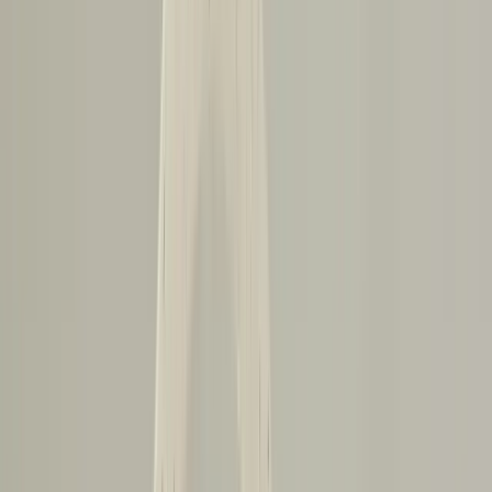
Kirişlerdeki çatlaklar ciddi ve ilerleyici ise, sistering denilen
yöntemle kalıcı onarım yapılabilir. Bu yöntemde, hasarlı kirişin
yanına yeni, sağlam bir kiriş (genellikle 2x10 veya 2x12
boyutlarında) yapıştırılır ve cıvatalarla sabitlenir. Bu işlem, kirişin
taşıma kapasitesini eski haline getirir ve yapısal dayanıklılığı artırır.
Sistering işlemi yapılırken, yeni kirişin tam boy ve yüksekliğinin
eski kirişle uyumlu olması gerekir. Yapıştırma ve cıvatalama işlemleri
doğru yapılmazsa, onarım etkili olmayabilir. Bazı durumlarda, alan
kısıtlıysa, çelik açı profiller kullanılarak destek sağlanması da
mümkündür.
Ek Güvenlik Önlemleri ve Dikkat
Edilmesi Gerekenler
Kirişin alt kısmında bulunan düğümlü bölgeler, gerilme