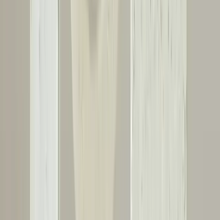
Kirişlerde Hizalama Sorunları ve Yapısal
Değerlendirme: Taşıyıcı ve Dekoratif Kirişler
Kirişlerdeki hizalama sorunları, ahşabın doğal hareketleri nedeniyle
ortaya çıkar. Taşıyıcı kirişlerde risk oluşturabilirken, dekoratif
kirişlerde genellikle estetik sorunlara yol açar. Uzman denetimi ve
düzenli kontrol önemlidir.
Daha fazla bilgi edinin