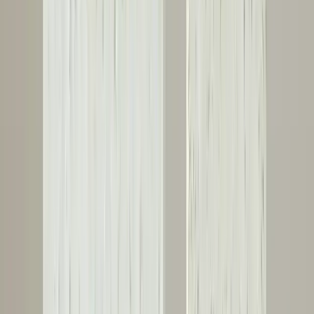
Evlerde Tiger Jack ve Lally Kolonları: Yapısal
Destek ve Güvenlik İncelemesi
Evlerde kullanılan Tiger Jack ve Lally kolonları destek sistemlerinin
yapısal güvenliği, montaj detayları ve riskleri hakkında kapsamlı bir
inceleme sunulmaktadır. Desteklerin doğru kurulumu ve mühendis
kontrolünün önemi vurgulanır.
Daha fazla bilgi edinin