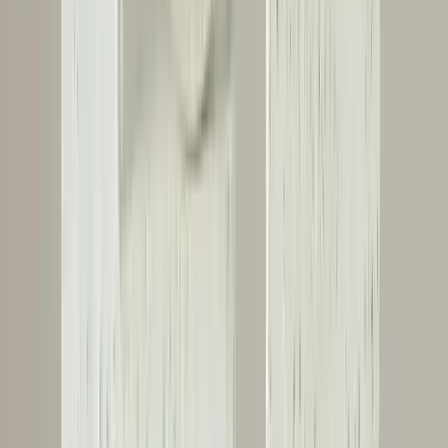
Garajdaki Destek Kirişinde Çatlaklar İçin Sistering
Yöntemiyle Güçlendirme Rehberi
Garajınızdaki çatlak destek kirişlerini sistering yöntemiyle
güçlendirmek, yapısal bütünlüğü korur ve çatlakların ilerlemesini
engeller. Doğru malzeme ve uygulama önemlidir.
Daha fazla bilgi edinin