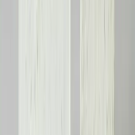
Evde Kirişlerin Yapısal Önemi ve Güvenli
Kaldırılma Değerlendirmesi
Evdeki kirişlerin yapısal önemi ve kaldırılmasının güvenli olup
olmadığı, yük taşıma durumu, bağlantıları ve fiziksel durumu
dikkate alınarak uzman görüşüyle değerlendirilmelidir.
Daha fazla bilgi edinin