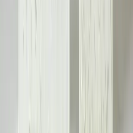
Yük Taşıyıcı Duvarların Tespiti ve Yapısal Özellikleri
Üzerine İnceleme
Yük taşıyıcı duvarların doğru tespiti, kiriş yönü, çerçeveleme kalitesi
ve bağlantılar gibi kriterlerle yapılır. Yanlış inşa edilen bölme
duvarlar yapısal riskler oluşturabilir ancak genellikle yük taşımazlar.
Daha fazla bilgi edinin
©
Evliso
2026
Site bölümleri