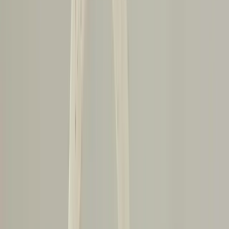
açısından riskli alanlardır. Bu bölgelerde çatlak oluşumu daha
kritik kabul edilir.
Kirişin ortasında oluşan çatlaklar, kirişin en yüksek gerilme
aldığı bölgede olduğundan daha tehlikelidir.
Gaz hattı gibi hassas tesisatların kirişin hemen altında
bulunması durumunda, destekleme işlemleri sırasında bu
hatlara zarar verilmemesine dikkat edilmelidir.
Kirişlerin üzerine aşırı yük bindirilmemeli, özellikle birden
fazla kişinin aynı anda zıplaması gibi ani yüklemelerden
kaçınılmalıdır.
Eğer çatlaklar hızla büyüyorsa veya kirişde belirgin bir
sarkma varsa, mutlaka bir yapı mühendisi veya uzmanına
danışılmalıdır.